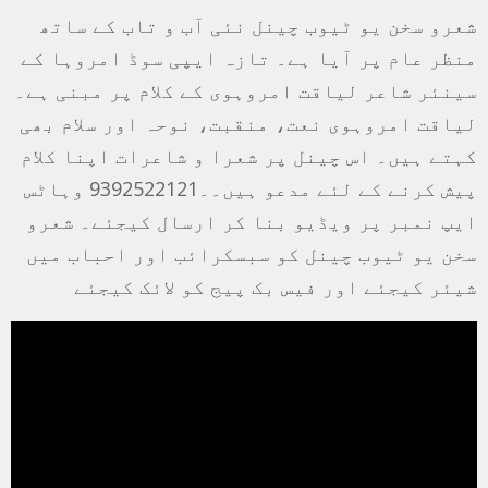
شعرو سخن یو ٹیوب چینل نئی آب و تاب کے ساتھ
منظر عام پر آیا ہے۔ تازہ ایپی سوڈ امروہا کے
سینئر شاعر لیاقت امروہوی کے کلام پر مبنی ہے۔
لیاقت امروہوی نعت، منقبت، نوحہ اور سلام بھی
کہتے ہیں۔ اس چینل پر شعرا و شاعرات اپنا کلام
پیش کرنے کے لئے مدعو ہیں۔۔9392522121 وہاٹس
ایپ نمبر پر ویڈیو بنا کر ارسال کیجئے۔ شعرو
سخن یو ٹیوب چینل کو سبسکرائب اور احباب میں
شیئر کیجئے اور فیس بک پیج کو لائک کیجئے