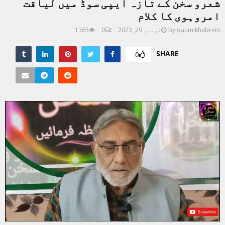
شعرو سخن کے تازہ ایپی سوڈ میں لیاقت
امروہوی کا کلام
qaumikhabrein
by
نومبر 29, 2023
0
1365
SHARE
0