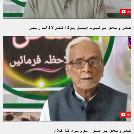
شعر و سخن یوٹیوب چینل پرڈاکٹر لاڈلے رہبر
شعرو سخن پر ثمر امروہوی کا کلام