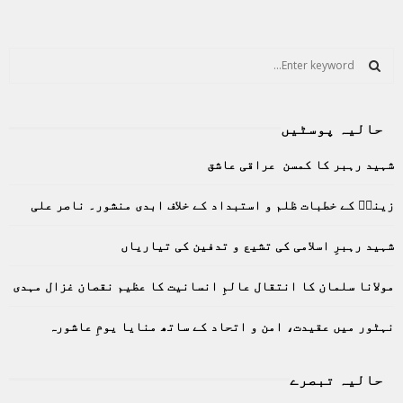
S
e
a
S
r
حالیہ پوسٹیں
c
E
h
شہید رہبر کا کمسن عراقی عاشق
f
A
o
زینبؑ کے خطبات ظلم و استبداد کے خلاف ابدی منشور۔ ناصر علی
r
R
:
C
شہید رہبرِ اسلامی کی تشیع و تدفین کی تیاریاں
H
مولانا سلمان کا انتقال عالمِ انسانیت کا عظیم نقصان غزال مہدی
نہٹور میں عقیدت، امن و اتحاد کے ساتھ منایا یومِ عاشورہ
حالیہ تبصرے