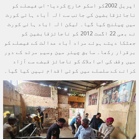
اپریل 2002کو اسکو خارج کردیا- اس فیصلے کو
ناجائزقابضین کی جانب سے الہ آباد ہائی کورٹ
میں چیلنج کیا گیا۔ لیکن الہ اباد ہائی کورٹ
نے بھی 22 اگست 2012 کو ناجائزقابضین کو
جھٹکا دیتے ہوئے مراد آباد عدالت کے فیصلے کو
برقرار رکھا۔ سابق چیئر مین وسیم مرتد کے دور
میں وقف کی اس املاک کو ناجائز قبضے سے آزاد
کرانے کے سلسلے میں کوئی اقدام نہیں کیا گیا۔