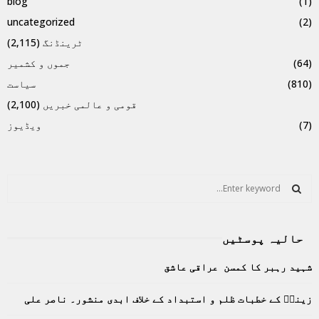
blog
(1)
uncategorized
(2)
ٹرینڈنگ
(2,115)
(64)
جموں و کشمیر
(810)
سیاست
قومی و عالمی خبریں
(2,100)
(7)
ویڈیوز
S
e
a
S
r
حالیہ پوسٹیں
c
E
h
شہید رہبر کا کمسن عراقی عاشق
f
A
o
زینبؑ کے خطبات ظلم و استبداد کے خلاف ابدی منشور۔ ناصر علی
r
R
: