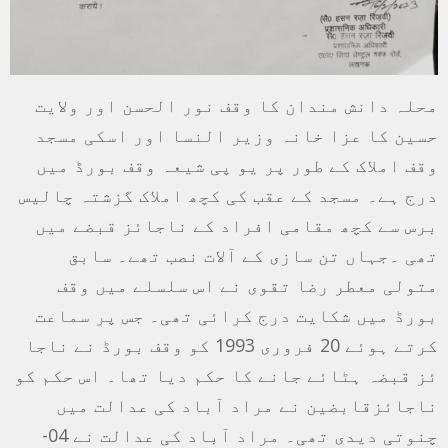
محلہ دانش مندان کا وقف نور الحسن اور ولایت
حسین کا عزا خانہ وزیر النسا اور اسکی مسجد
وقف املاک کے طور پر یو پی شیعہ وقف بورڈ میں
درج ہے۔ مسجد کے عقب کی کچھ املاک گزشتہ چالیس
برس سے کچھ مقامی افراد کے ناجائز قبضے میں
تھی ۔جہاں تن سازی کے آلات نصب تھے۔ سابق
متولی معطر رضا تقوی نے اس سلسلے میں وقف
بورڈ میں شکایت درج کرائی تھی۔ جس پر سماعت
کرتے ہوئے 20 فروری 1993 کو وقف بورڈ نے ناجا
ئز قبضہ ہٹائے جانے کا حکم دیا تھا۔ اس حکم کو
ناجائزقابضین نے مراد آباد کی عدالت میں
چنوتی دیدی تھی۔ مراد آباد کی عدالت نے 04-