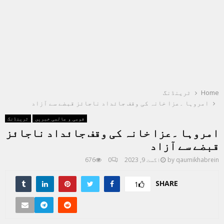
Home
ٹرینڈنگ
امروہا ۔عزا خانہ کی وقف جائداد ناجائز قبضے سے آزاد
قومی و عالمی خبریں
ٹرینڈنگ
امروہا ۔عزا خانہ کی وقف جائداد ناجائز
قبضے سے آزاد
qaumikhabrein
by
اگست 9, 2023
0
676
SHARE
1