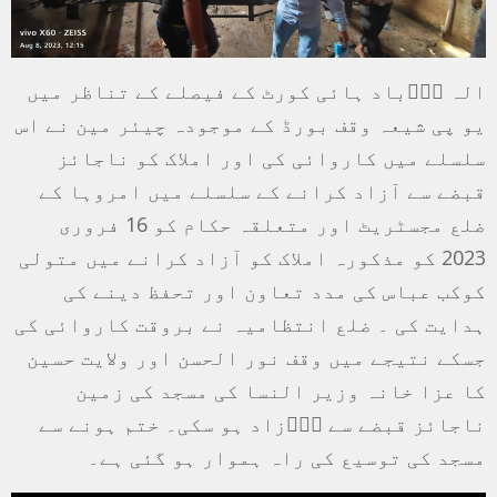
الہ آۡباد ہائی کورٹ کے فیصلے کے تناظر میں
یو پی شیعہ وقف بورڈ کے موجودہ چیئر مین نے اس
سلسلے میں کاروائی کی اور املاک کو ناجائز
قبضے سے آزاد کرانے کے سلسلے میں امروہا کے
ضلع مجسٹریٹ اور متعلقہ حکام کو 16 فروری
2023 کو مذکورہ املاک کو آزاد کرانے میں متولی
کوکب عباس کی مدد تعاون اور تحفظ دینے کی
ہدایت کی ۔ ضلع انتظامیہ نے بروقت کاروائی کی
جسکے نتیجے میں وقف نور الحسن اور ولایت حسین
کا عزا خانہ وزیر النسا کی مسجد کی زمین
ناجائز قبضے سے آۡزاد ہو سکی۔ ختم ہونے سے
مسجد کی توسیع کی راہ ہموار ہو گئی ہے۔