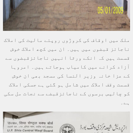
ملک میں اوقاف کی کروڑوں روپئے مالیت کی املاک
ناجائز قبضوں میں ہیں۔ ان میں کچھ املاک خوش
قسمت ہیں کہ انکے ورثا انہیں ناجائزقبضوں سے
آزاد کرانے میں کامیاب ہوجاتے ہیں۔ امروہا
کے عزا خانہ وزیر النسا کی مسجد بھی ان خوش
قسمت وقف املاک میں شامل ہو گئی ہے جسکی املاک
کو چالیس برسوں کے ناجائزقبضے سے نجات مل سکی
ہے۔