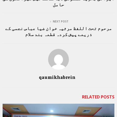
حامل
NEXT POST
مرحوم تحت اللفظ مرثیہ خوان ضیا عباس نجمی کے
ذریعے پیش کردہ قطعہ بند سلام
qaumikhabrein
RELATED POSTS