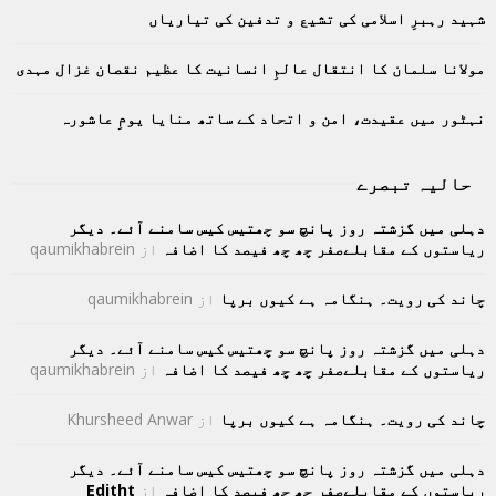
C
شہید رہبرِ اسلامی کی تشیع و تدفین کی تیاریاں
H
مولانا سلمان کا انتقال عالمِ انسانیت کا عظیم نقصان غزال مہدی
نہٹور میں عقیدت، امن و اتحاد کے ساتھ منایا یومِ عاشورہ
حالیہ تبصرے
دہلی میں گزشتہ روز پانچ سو چھتیس کیس سامنے آئے۔ دیگر
ریاستوں کے مقابلےصفر چھ چھ فیصد کا اضافہ
از
qaumikhabrein
چاند کی رویت۔ ہنگامہ ہے کیوں برپا
از
qaumikhabrein
دہلی میں گزشتہ روز پانچ سو چھتیس کیس سامنے آئے۔ دیگر
ریاستوں کے مقابلےصفر چھ چھ فیصد کا اضافہ
از
qaumikhabrein
چاند کی رویت۔ ہنگامہ ہے کیوں برپا
از
Khursheed Anwar
دہلی میں گزشتہ روز پانچ سو چھتیس کیس سامنے آئے۔ دیگر
ریاستوں کے مقابلےصفر چھ چھ فیصد کا اضافہ
از
Editht