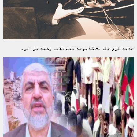
جدید طرز خطابت کےموجد تھے علامہ رشید ترابی۔