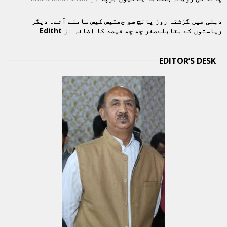
دہلی میں گزشتہ روز پانچ سو چھتیس کیس سامنے آئے۔ دیگر
ریاستوں کے مقابلےصفر چھ چھ فیصد کا اضافہ
از
Editht
EDITOR’S DESK