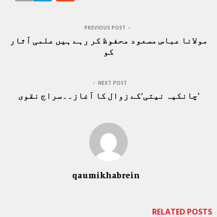
PREVIOUS POST
مولانا عباس مسعود محفوظ کر رہے ہیں علمی آثار
کو
NEXT POST
’چانکیہ نیتی‘کے زوال کا آغاز۔۔سراج نقوی
qaumikhabrein
RELATED POSTS