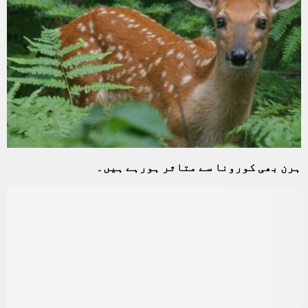
ہرن بھی کورونا سے متاثر ہورہے ہیں۔