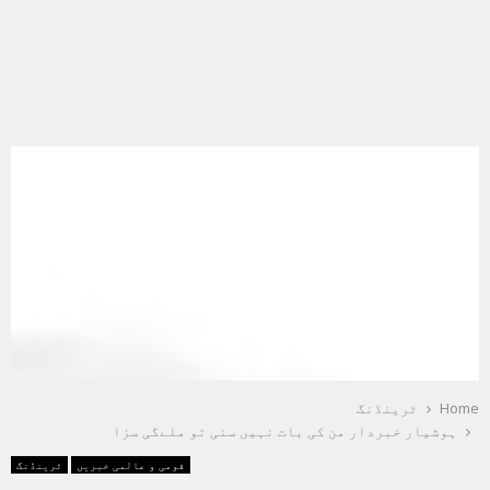
Home
ٹرینڈنگ
ہوشیار خبردار من کی بات نہیں سنی تو ملےگی سزا
قومی و عالمی خبریں
ٹرینڈنگ