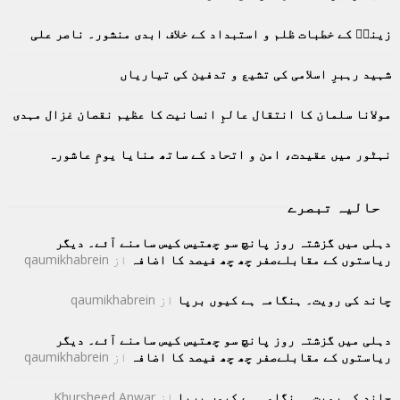
A
o
زینبؑ کے خطبات ظلم و استبداد کے خلاف ابدی منشور۔ ناصر علی
r
R
:
C
شہید رہبرِ اسلامی کی تشیع و تدفین کی تیاریاں
H
مولانا سلمان کا انتقال عالمِ انسانیت کا عظیم نقصان غزال مہدی
نہٹور میں عقیدت، امن و اتحاد کے ساتھ منایا یومِ عاشورہ
حالیہ تبصرے
دہلی میں گزشتہ روز پانچ سو چھتیس کیس سامنے آئے۔ دیگر
ریاستوں کے مقابلےصفر چھ چھ فیصد کا اضافہ
از
qaumikhabrein
چاند کی رویت۔ ہنگامہ ہے کیوں برپا
از
qaumikhabrein
دہلی میں گزشتہ روز پانچ سو چھتیس کیس سامنے آئے۔ دیگر
ریاستوں کے مقابلےصفر چھ چھ فیصد کا اضافہ
از
qaumikhabrein
چاند کی رویت۔ ہنگامہ ہے کیوں برپا
از
Khursheed Anwar