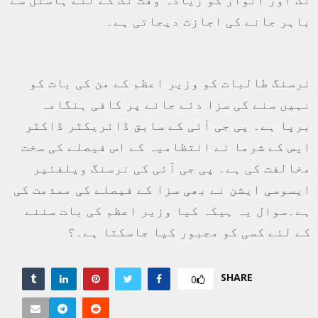
باہر جانے کی اجازت دیجاتی ہے۔
نرسنگ طالبات کو وزیر اعظم کے من کی بات کو
نہیں سنے کی سزا دئے جانے پر کافی ہنگامہ
برپا ہے۔ پی جی آئی کے سابق ڈائریکٹر ڈاکٹر
ایس کے شرما نے انتظامیہ کے اس فیصلے کی سخت
مخالفت کی ہے۔ پی جی آئی کی نرسنگ ویلفئیر
ایسوسی ایشن نے بھی سزا کے فیصلے کی ممذمت کی
ہے۔سوال یہ ہیکہ کیا وزیر اعظم کی بات سننے
کے لئے کسی کو مجبور کیا جاسکتا ہے۔؟
SHARE
0