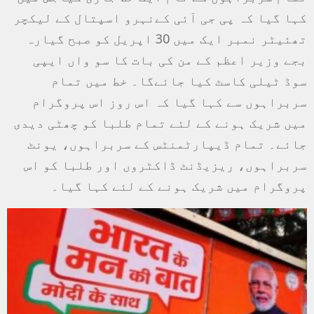
کہا گیا کہ پی جی آئی کےنہرو اسپتال کے لیکچر
تھئیٹر نمبر ایک میں 30 اپریل کو صبح گیارہ
بجے وزیر اعظم کے من کی بات کا سو واں ایپی
سوڈ ٹیلی کاسٹ کیا جائےگا۔ خط میں تمام
سربراہوں سے کہا گیا کہ اس روز اس پروگرام
میں شریک ہونے کے لئے تمام طلبا کو چھٹی دیدی
جائے۔ تمام ڈیپارٹمنٹس کے سربراہوں، یونٹ
سربراہوں، ریزیڈنٹ ڈاکٹروں اور طلبا کو اس
پروگرام میں شریک ہونے کے لئے کہا گیا۔