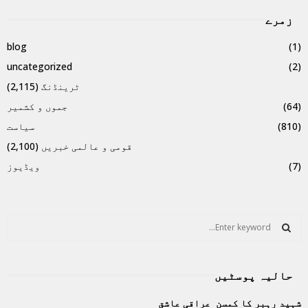
زمرے
blog
(1)
uncategorized
(2)
ٹرینڈنگ
(2,115)
(64)
جموں و کشمیر
(810)
سیاست
قومی و عالمی خبریں
(2,100)
(7)
ویڈیوز
S
e
a
S
r
حالیہ پوسٹیں
c
E
h
شہید رہبر کا کمسن عراقی عاشق
f