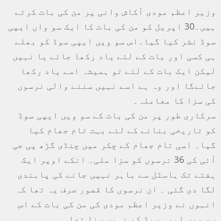
وزیر اعظم مودی آکاش وانی پر من کی بات کرتے
ہیں۔30 اپریل کو من کی بات کا ایک سو واں ایپی
سوڈ نشر کیا گیا۔اس سو ویں ایپی سوڈ کو بھلے
ہی کسی اور بات کے لئے یاد رکھا جائے یا نہیں
لیکن ایک بات کے لئے تو ہمیشہ اسے یاد رکھا
جائےگا اور وہ ہے اسے نہیں سننے والی نرسوں
کی سزا کا معاملہ۔
سرکاری طور پر من کی بات کے سو ویں ایپی سوڈ
کو تاریخی بنانے کے لئے بہت تام جھام کیا
گیا۔ اسی تام جھام کے چکر میں چنڈی گڑھ پی جی
آئی کی 36 نرسوں کو سزا ملی۔ انکے اوپر ایک
ہفتے تک ہاسٹل سے باہر نہیں جانے کی پابندی
لگا دی گئی ۔ ان نرسوں کا قصور صرف یہ تھا کہ
انہوں نے وزیر اعظم مودی کی من کی بات کے اس
سو ویں ایپی سوڈ کو نہیں سنا تھا۔