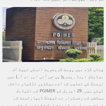
چنڈی گڑھ میں پوسٹ گریجویٹ انسٹی ٹیوٹ آف
میڈیکل اینڈ ریسرچ( پی جی آئی ایم ای آر) میں
نرسنگ کی تعلیم کے لئے سیکڑوں لڑکیاں داخلہ
لیتی ہیں۔29 اپریل کو PGIMER کے اکیڈمک
سیکشن کے رجسٹرار نے ٹیچنگ ڈیپارٹمنٹ کے
تمام سربراہوں کے نام ایک خط جاری کیاجس میں