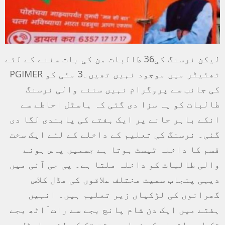
لیکن نرسنگ کی36 طالبات من کی بات سننے کے لئے
تھئیٹر میں موجود نہیں تھیں۔3 مئی کو PGIMER
کی جانب سے پروگرام نہیں سننے والی نرسنگ
طالبات کو یہ سزا دی گئی کہ ہاسٹل احاطے سے
انکے باہر جانے پر ایک ہفتے کی پابندی لگا دی
گئی۔ نرسنگ کی تعلیم کے داخلے کے لئے ایک سخت
قسم کا داخلہ ٹیسٹ ہوتا ہے جسمیں پاس ہونے
والی طالبات کو داخلہ ملتا ہے۔ پی جی آئی میں
دیہی پنجاب سمیت مختلف علاقوں کی مڈل کلاس
گھرانوں کی لڑکیاں زیر تعلیم ہیں۔ انہیں
ہفتے میں ایک دن شام پانچ بجے سے رات ٓاٹھ بجے
تک اور اتوار کو زیادہ وقت تک کے لئے ہاسٹل سے