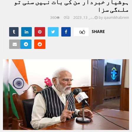
ہوشیار خبردار من کی بات نہیں سنی تو
ملےگی سزا
qaumikhabrein
by
مئی 13, 2023
0
360
SHARE
0