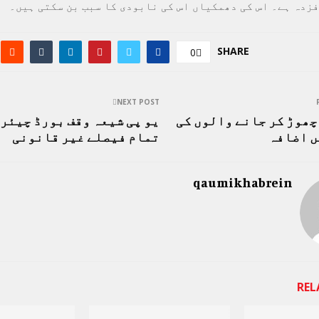
فزدہ ہے۔ اس کی دھمکیاں اس کی نابودی کا سبب بن سکتی ہیں۔
SHARE
0
NEXT POST
ھوڑ کر جانے والوں کی
یو پی شیعہ وقف بورڈ چیئر
ں اضافہ
تمام فیصلے غیر قانونی
qaumikhabrein
REL