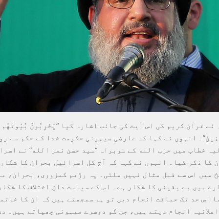
ے قرآن کریم کی اس آیت کی جانب اشارہ کیا “یُخْرِبُونَ بُیُوتَهُم بِأَ
ُؤْمِنِینَ”۔ انہوں نے کہا کہ عارضی صیہونی حکومت خدا کے حکم سے ر
یہ خطاب میں حزب‌ الله کے سربراہ “سید حسن نصر الله” نے اسرا
 کا ذکر کیا۔ انہوں نے کہا کہ آج کل اسرائیل بحران کا شکار 
 میں اس سے قبل مثال نہیں ملتی۔ یہ رژیم کمزوری، بحران، م
رے میں بے یقینی کا شکار ہے۔ اس کے سیاست دان اختلاف کا شکار
ا اس حد تک حماقت انجام دیں تو ہم سمجھتے ہیں کہ ان کا خاتم
اعلانیہ انجام دیتے ہیں، جن کو دوسرے صیہونی چھپاتے ہیں۔ د