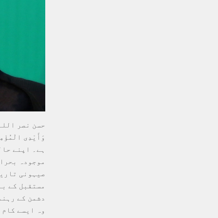
حسن نصر اللہ ن
وَأَیْدِی الْم
ہے۔ اپنے حال
موجودہ بحران
صیہونی تاریخ
مستقبل کے با
دشمن کے رہنم
وہ ایسے کام 