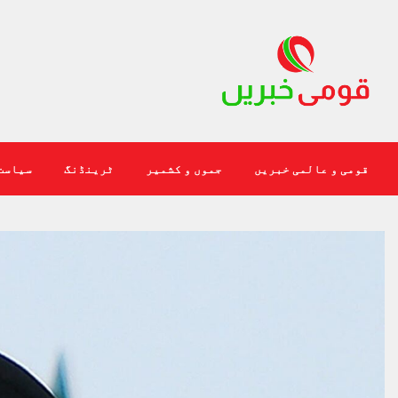
قومی و عالمی خبریں
جموں و کشمیر
ٹرینڈنگ
سیاست