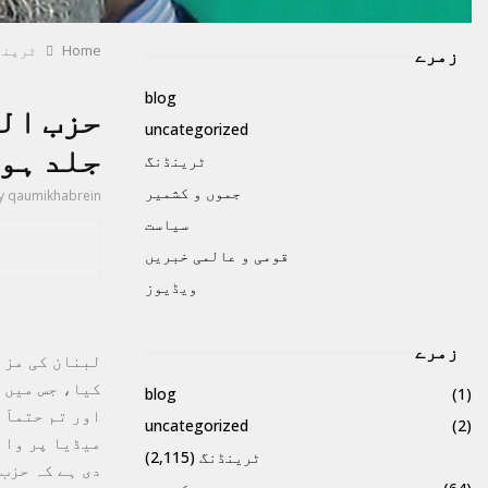
Home
ٹرینڈ
زمرے
blog
حزب الل
uncategorized
جلد ہو
ٹرینڈنگ
جموں و کشمیر
y
qaumikhabrein
سیاست
قومی و عالمی خبریں
ویڈیوز
زمرے
لبنان کی مزا
کیا، جس میں 
blog
(1)
اور تم حتماَ
uncategorized
(2)
میڈیا پر وائ
ٹرینڈنگ
(2,115)
دی ہے کہ حزب