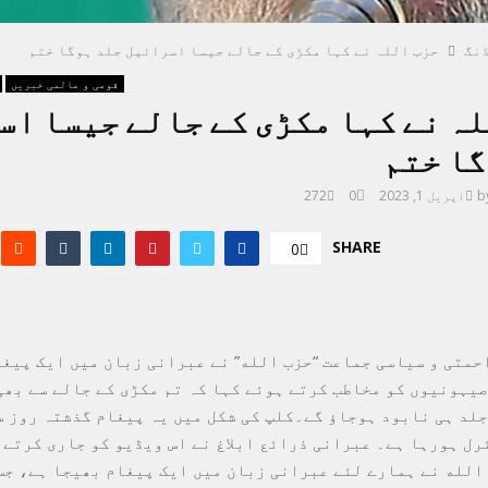
نگ
حزب اللہ نے کہا مکڑی کے جالے جیسا اسرائیل جلد ہوگا ختم
قومی و عالمی خبریں
ہ نے کہا مکڑی کے جالے جیسا ا
گا ختم
b
اپریل 1, 2023
0
272
SHARE
0
حمتی و سیاسی جماعت “حزب‌ الله” نے عبرانی زبان میں ایک پیغ
صیہونیوں کو مخاطب کرتے ہوئے کہا کہ تم مکڑی کے جالے سے بھی
 جلد ہی نابود ہوجاؤ گے۔کلپ کی شکل میں یہ پیغام گذشتہ روز س
رل ہورہا ہے۔ عبرانی ذرائع ابلاغ نے اس ویڈیو کو جاری کرتے 
‌ الله نے ہمارے لئے عبرانی زبان میں ایک پیغام بھیجا ہے، جس