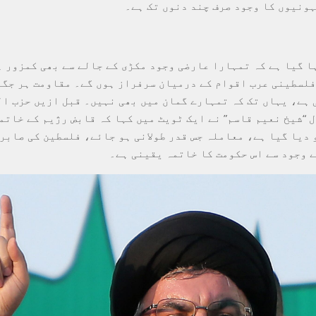
ہونیوں کا وجود صرف چند دنوں تک ہے۔
ا گیا ہے کہ تمہارا عارضی وجود مکڑی کے جالے سے بھی کمزور ہ
فلسطینی عرب اقوام کے درمیان سرفراز ہوں گے۔ مقاومت ہر جگہ
 ہے، یہاں تک کہ تمہارے گمان میں بھی نہیں۔ قبل ازیں حزب‌ ال
 “شیخ نعیم قاسم” نے ایک ٹویٹ میں کہا کہ قابض رژیم کے خاتمے
 دیا گیا ہے، معاملہ جس قدر طولانی ہو جائے، فلسطین کی صابر
ے وجود سے اس حکومت کا خاتمہ یقینی ہے۔