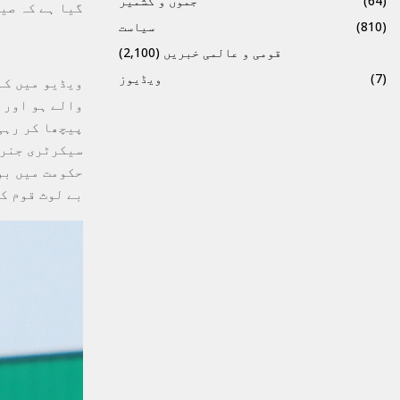
(64)
جموں و کشمیر
گیا ہے کہ صی
(810)
سیاست
قومی و عالمی خبریں
(2,100)
(7)
ویڈیوز
ویڈیو میں کہ
والے ہو اور 
پیچھا کر رہی
سیکرٹری جنرل
حکومت میں بو
بے لوث قوم ک