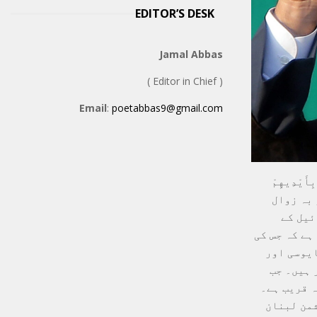
EDITOR’S DESK
Jamal Abbas
( Editor in Chief )
Email
:
poetabbas9@gmail.com
یْدِیهِمْ
و بہ زوال
ئیل کے
ہے کہ جس کی
ایوسی اور
 ہیں۔ جب
ہ قریب ہے۔
شمن لبنان