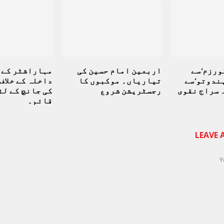
ورزم‘سے
اربعین امام حسین کی
مہاراشٹر کے 
ہندوتو‘سے
تیاریاں۔ موکبوں کا
داخلہ کے خلاف
 سراج نقوی
رجسٹریشن شروع
کی جانچ کے لئ
قائم۔
LEAVE