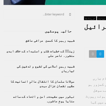
S
e
سیاست
ٹرینڈنگ
a
S
سرائیل
r
حالیہ پوسٹیں
c
E
h
شہید رہبر کا کمسن عراقی عاشق
f
A
o
زینبؑ کے خطبات ظلم و استبداد کے خلاف ابدی
r
R
منشور۔ ناصر علی
:
C
شہید رہبرِ اسلامی کی تشیع و تدفین کی
تیاریاں
H
ام جاری
مولانا سلمان کا انتقال عالمِ انسانیت کا
 کمزور ہو
عظیم نقصان غزال مہدی
ے سوشل
ہوئے رپورٹ
نہٹور میں عقیدت، امن و اتحاد کے ساتھ
منایا یومِ عاشورہ
 میں کہا