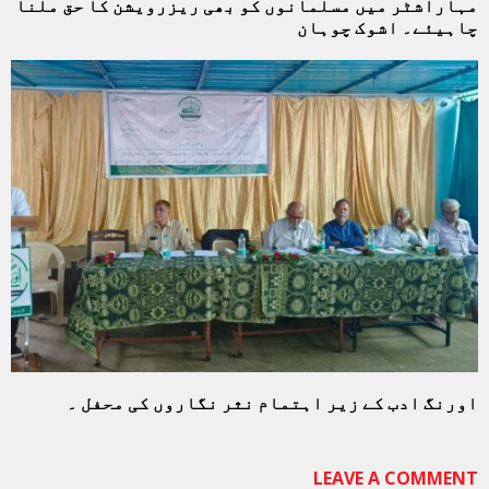
مہاراشٹر میں مسلمانوں کو بھی ریزرویشن کا حق ملنا
چاہیئے۔ اشوک چوہان
اورنگ ادب کے زیر اہتمام نثر نگاروں کی محفل ۔
LEAVE A COMMENT