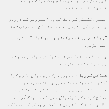
اور قتل کر دیا گیا۔اس وقت براک اوبامہ
امریکہ کے صدر تھے۔
ہیلری کلنٹن کو ایک ٹی وی انٹرویو کے دوران
یہ خبر ملی۔ کیمرے کے سامنے ان کا جواب تھا
:
“
ہم آئے، ہم نے دیکھا، وہ مر گیا۔
“
—
اور وہ
ہنس پڑیں۔
یہ وہ لمحہ تھا جس نے دنیا کی سیاسی سوچ کو
ہمیشہ کے لیے بدل دیا۔
شمالی کوریا
نے فوری سرکاری بیان جاری کیا
:
“
دنیا کے کونے کونے میں یہ ثابت ہو گیا کہ
لیبیا کا جوہری ہتھیار ترک کرنا ملک کو غیر
مسلح کرنے کی ایک چال تھی۔
“
کم جونگ اُن نے
علانیہ کہا کہ انہوں نے “مشرق وسطیٰ کے ممالک سے