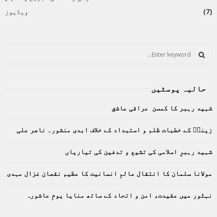
(7)
ویڈیوز
S
e
a
S
r
حالیہ پوسٹیں
c
E
h
شہید رہبر کا کمسن عراقی عاشق
f
A
o
زینبؑ کے خطبات ظلم و استبداد کے خلاف ابدی منشور۔ ناصر علی
r
R
:
C
شہید رہبرِ اسلامی کی تشیع و تدفین کی تیاریاں
H
مولانا سلمان کا انتقال عالمِ انسانیت کا عظیم نقصان غزال مہدی
نہٹور میں عقیدت، امن و اتحاد کے ساتھ منایا یومِ عاشورہ