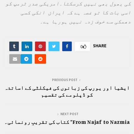
کی بھول بھی نہیں کرسکتا۔امریکی صدر ٹرمپ کو
اسی بات کا تو غصہ ہے کہ ایران انکی کسی
دھمکی سے خوف زدہ نہیں ہورہا ہے۔
SHARE
0
PREVIOUS POST
ایشیا اور یورپ کی زبانوں کی فیکلٹی کے اساتذہ
کو ڈپلومے کی تقسیم
NEXT POST
From Najaf to Nazmia” کتاب کی تقریبِ رونمائی۔