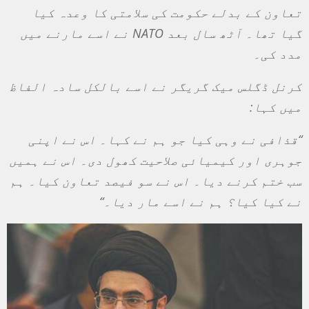
تعاون کے بدلے حکومت کی سلامتی کا وعدہ کیا
گیا تھا۔ آٹھ سال بعد
NATO
نے اسے مارنے میں
مدد کی۔
کرنل ڈگلس میک گریگر نے اسے بالکل سادہ الفاظ
میں کہا
:
“
قذافی نے وہی کیا جو ہم نے کہا۔ اس نے اپنی
جوہری اور کیمیائی صلاحیت کھول دی۔ اس نے ہمیں
سب ختم کرنے دیا۔ اس نے سو فیصد تعاون کیا۔ ہم
نے کیا کیا؟ ہم نے اسے مار دیا۔
“