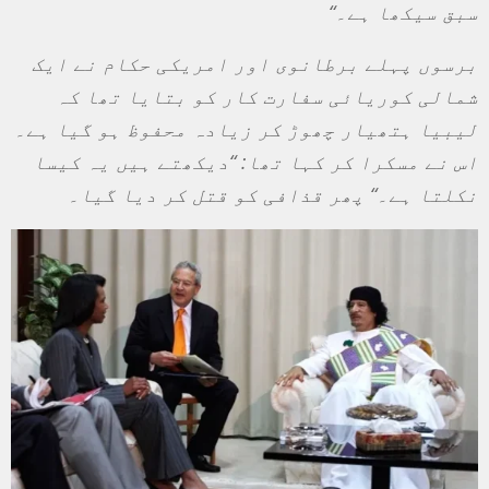
سبق سیکھا ہے۔
“
برسوں پہلے برطانوی اور امریکی حکام نے ایک
شمالی کوریائی سفارت کار کو بتایا تھا کہ
لیبیا ہتھیار چھوڑ کر زیادہ محفوظ ہو گیا ہے۔
اس نے مسکرا کر کہا تھا
: “
دیکھتے ہیں یہ کیسا
نکلتا ہے۔
“
پھر قذافی کو قتل کر دیا گیا۔