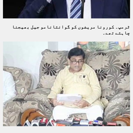
ٹرمپ۔ کورونا مریضوں کو گوانتانامو جیل بھیجنا
چاہتے تھے۔