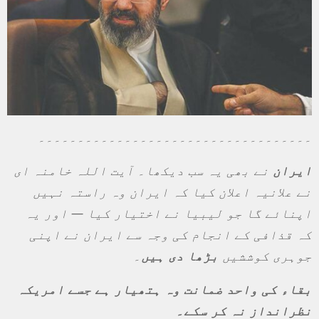
۔۔۔۔۔۔۔۔۔۔۔۔۔۔۔۔۔۔۔۔۔۔۔۔۔۔۔۔۔۔۔۔۔۔۔
ایران
نے بھی یہ سب دیکھا۔ آیت اللہ خامنہ ای
نے علانیہ اعلان کیا کہ ایران وہ راستہ نہیں
اپنائے گا جو لیبیا نے اختیار کیا — اور یہ
کہ قذافی کے انجام کی وجہ سے ایران نے اپنی
جوہری کوششیں
بڑھا دی ہیں
۔
بقاء کی واحد ضمانت وہ ہتھیار ہے جسے امریکہ
نظرانداز نہ کر سکے۔