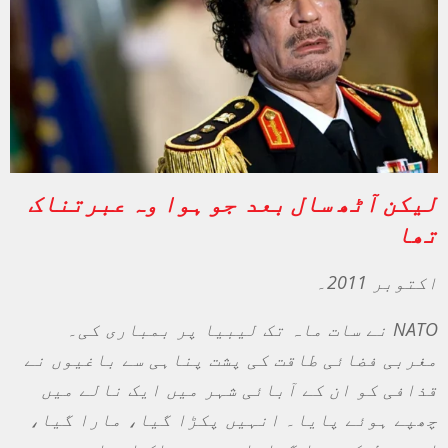
لیکن آٹھ سال بعد جو ہوا وہ عبرتناک
تھا
اکتوبر 2011۔
NATO
نے سات ماہ تک لیبیا پر بمباری کی۔
مغربی فضائی طاقت کی پشت پناہی سے باغیوں نے
قذافی کو ان کے آبائی شہر میں ایک نالے میں
چھپے ہوئے پایا۔ انہیں پکڑا گیا، مارا گیا،