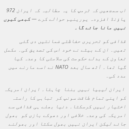
اب سمجھیں کہ ٹرمپ کا یہ مطالبہ کہ ایران 972
پاؤنڈ افزودہ یورینیم حوالے کرے
—
کبھی کیوں
نہیں مانا جائے گا۔
قذافی کو تحریری حفاظتی ضمانتیں دی گئی
تھیں۔ ان کے بیٹے نے خود اس کی تصدیق کی۔ مکمل
تعاون کے بدلے حکومت کی سلامتی کا وعدہ کیا
گیا تھا۔ آٹھ سال بعد
NATO
نے اسے مارنے میں
مدد کی۔
ایران لیبیا نہیں بننا چاہتا۔ ایران امریکہ
کو اپنی تمام طاقت سونپ کر تباہی کا راستہ
اختیار نہیں کرسکتا۔ دنیا بھلے ہی قذافی سے
امریکہ کی وعدہ خلافی اور دھوکے بازی کو بھول
جائے لیکن ایران نہیں بھول سکتا اور بھولنے