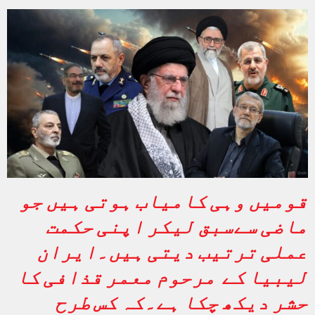
قومیں وہی کامیاب ہوتی ہیں جو
ماضی سےسبق لیکر اپنی حکمت
عملی ترتیب دیتی ہیں۔ایران
لیبیا کے مرحوم معمر قذافی کا
حشر دیکھ چکا ہے۔کہ کس طرح