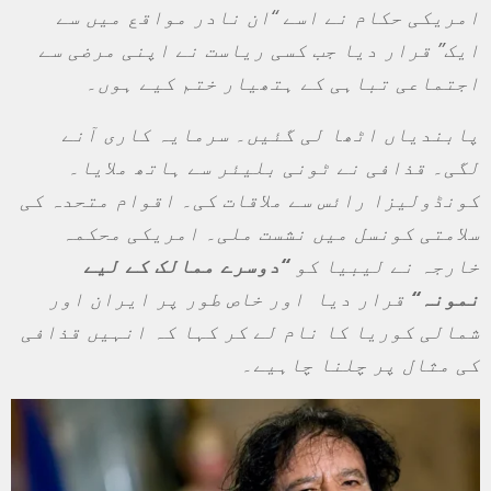
امریکی حکام نے اسے “ان نادر مواقع میں سے
ایک” قرار دیا جب کسی ریاست نے اپنی مرضی سے
اجتماعی تباہی کے ہتھیار ختم کیے ہوں۔
پابندیاں اٹھا لی گئیں۔ سرمایہ کاری آنے
لگی۔ قذافی نے ٹونی بلیئر سے ہاتھ ملایا۔
کونڈولیزا رائس سے ملاقات کی۔ اقوام متحدہ کی
سلامتی کونسل میں نشست ملی۔ امریکی محکمہ
خارجہ نے لیبیا کو
“
دوسرے ممالک کے لیے
نمونہ
“
قرار دیا اور خاص طور پر ایران اور
شمالی کوریا کا نام لے کر کہا کہ انہیں قذافی
کی مثال پر چلنا چاہیے۔