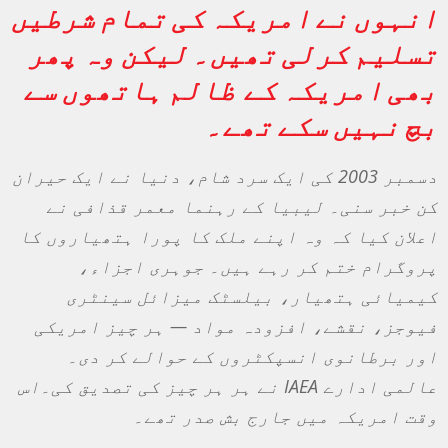
انہوں نے امریکہ کی تمام شرطیں
تسلیم کرلی تھیں۔ لیکن وہ پھر
بھی امریکہ کے ظالم ہاتھوں سے
بچ نہیں سکے تھے۔
دسمبر 2003 کی ایک سرد شام، دنیا نے ایک حیران
کن خبر سنی۔ لیبیا کے رہنما معمر قذافی نے
اعلان کیا کہ وہ اپنے ملک کا پورا ہتھیاروں کا
پروگرام ختم کر رہے ہیں۔ جوہری اجزاء،
کیمیائی ہتھیار، بیلسٹک میزائل سینٹری
فیوجز، نقشے، افزودہ مواد — ہر چیز امریکی
اور برطانوی انسپکٹروں کے حوالے کر دی۔
عالمی ادارے
IAEA
نے ہر ہر چیز کی تصدیق کی۔
اس
وقت امریکہ میں جارج بش صدر تھے۔