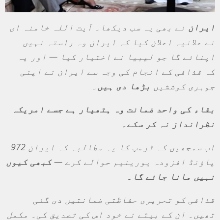
ایران
نے بھی یہ سب دیکھا۔ آیت اللہ خامنہ ای
نے علانیہ اعلان کیا کہ ایران وہ راستہ نہیں
اپنائے گا جو لیبیا نے اختیار کیا — اور یہ
کہ قذافی کے انجام کی وجہ سے ایران نے اپنی
جوہری کوششیں
بڑھا دی ہیں
۔
بقاء کی واحد ضمانت وہ ہتھیار ہے جسے امریکہ
نظرانداز نہ کر سکے۔
اب سمجھیں کہ ٹرمپ کا یہ مطالبہ کہ ایران 972
پاؤنڈ افزودہ یورینیم حوالے کرے
—
کبھی کیوں
نہیں مانا جائے گا۔
قذافی کو تحریری حفاظتی ضمانتیں دی گئی
تھیں۔ ان کے بیٹے نے خود اس کی تصدیق کی۔ مکمل