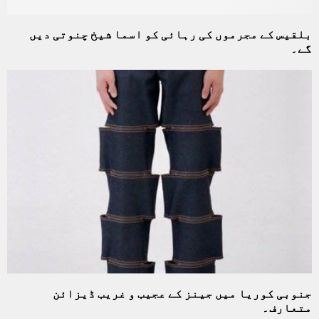
بلقیس کے مجرموں کی رہائی کو اسما شیخ چنوتی دیں
گے۔
جنوبی کوریا میں جینز کے عجیب و غریب ڈیزائن
متعارف۔