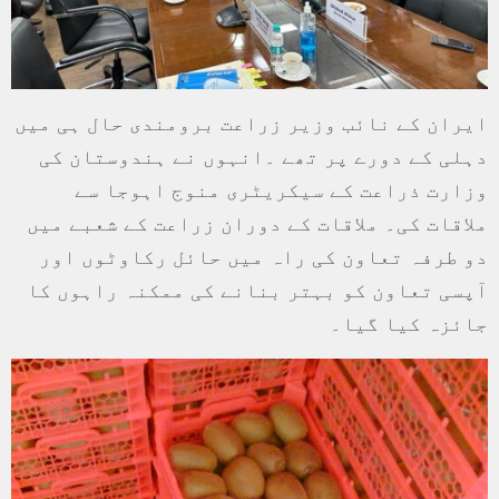
ایران کے نائب وزیر زراعت برومندی حال ہی میں
دہلی کے دورے پر تھے ۔انہوں نے ہندوستان کی
وزارت ذراعت کے سیکریٹری منوج اہوجا سے
ملاقات کی۔ ملاقات کے دوران زراعت کے شعبے میں
دو طرفہ تعاون کی راہ میں حائل رکاوٹوں اور
آپسی تعاون کو بہتر بنانے کی ممکنہ راہوں کا
جائزہ کیا گیا۔