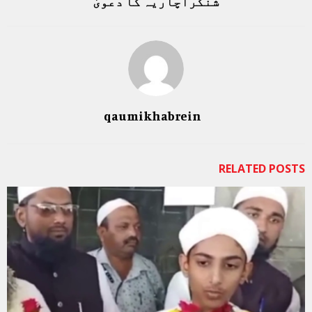
شنکرآچاریہ کا دعویٰ
qaumikhabrein
RELATED POSTS