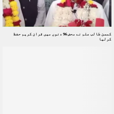
کمسن طالب علم نے محض 96 دنوں میں قران کریم حفظ
کرلیا