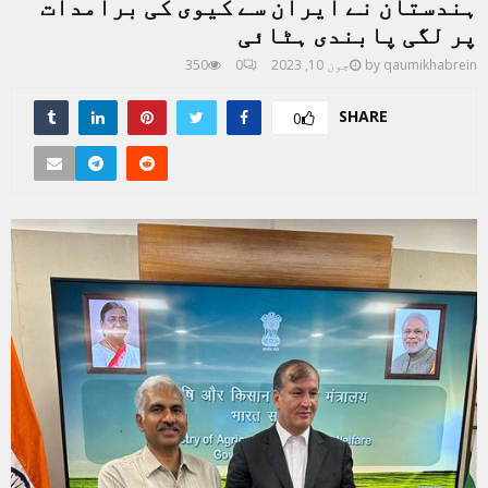
ہندستان نے ایران سے کیوی کی برامدات
پر لگی پابندی ہٹائی
qaumikhabrein
by
جون 10, 2023
0
350
SHARE
0