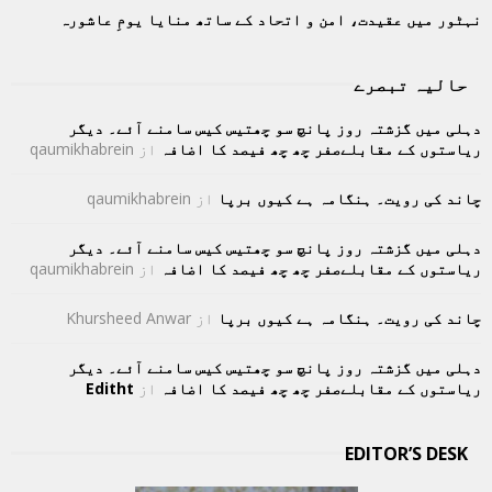
نہٹور میں عقیدت، امن و اتحاد کے ساتھ منایا یومِ عاشورہ
حالیہ تبصرے
دہلی میں گزشتہ روز پانچ سو چھتیس کیس سامنے آئے۔ دیگر
ریاستوں کے مقابلےصفر چھ چھ فیصد کا اضافہ
از
qaumikhabrein
چاند کی رویت۔ ہنگامہ ہے کیوں برپا
از
qaumikhabrein
دہلی میں گزشتہ روز پانچ سو چھتیس کیس سامنے آئے۔ دیگر
ریاستوں کے مقابلےصفر چھ چھ فیصد کا اضافہ
از
qaumikhabrein
چاند کی رویت۔ ہنگامہ ہے کیوں برپا
از
Khursheed Anwar
دہلی میں گزشتہ روز پانچ سو چھتیس کیس سامنے آئے۔ دیگر
ریاستوں کے مقابلےصفر چھ چھ فیصد کا اضافہ
از
Editht
EDITOR’S DESK