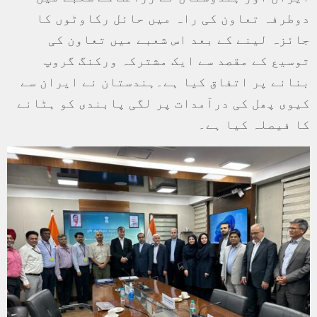
دوطرفہ تعاون کی راہ میں حائل رکاوٹوں کا
جائزہ لینے کے بعد اس شعبے میں تعاون کی
توسیع کے مقصد سے ایک مشترکہ ورکنگ گروپ
بنانے پر اتفاق کیا ہے۔ہندستان نے ایران سے
کیوی پھل کی درآمدات پر لگی پابندی کو ہٹانے
کا فیصلہ کیا ہے۔