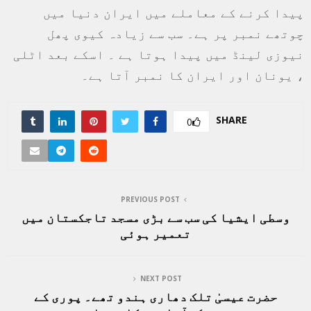
پیدا کرنے کے معاملے میں ایران دنیا میں
چوتھے نمبر پر ہے۔ سب سے زیادہ کیوی پھل
نیوزی لینڈ میں پیدا ہوتا ہے ۔ اسکے بعد اٹلی
، یونان اور ایران کا نمبر آتا ہے۔
SHARE
0
PREVIOUS POST
وسطی ایشیا کی سب سے بڑی مسجد تاجکستان میں
تعمیر ہوئی
NEXT POST
حضرت عیسیٰ تلک دھاری ہندو تھے۔ پوری کے