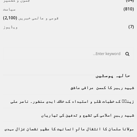
(810)
سیاست
قومی و عالمی خبریں
(2,100)
(7)
ویڈیوز
S
e
a
S
r
حالیہ پوسٹیں
c
E
h
شہید رہبر کا کمسن عراقی عاشق
f
A
o
زینبؑ کے خطبات ظلم و استبداد کے خلاف ابدی منشور۔ ناصر علی
r
R
:
C
شہید رہبرِ اسلامی کی تشیع و تدفین کی تیاریاں
H
مولانا سلمان کا انتقال عالمِ انسانیت کا عظیم نقصان غزال مہدی