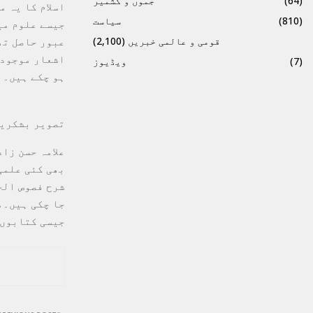
(64)
جموں و کشمیر
اسلام کا یہ 
(810)
سیاست
جیسے علوم می
عبور حاصل تھ
قومی و عالمی خبریں
(2,100)
(7)
ویڈیوز
ہو چکے ہیں۔
تصویر بشکریہ
علامہ حسن زا
بھی کئی علمی
شرح فصوص الح
جا چکی ہیں۔م
جیسی کتابوں 