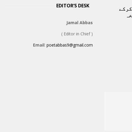
EDITOR’S DESK
کرکے
خہ
Jamal Abbas
( Editor in Chief )
Email
:
poetabbas9@gmail.com