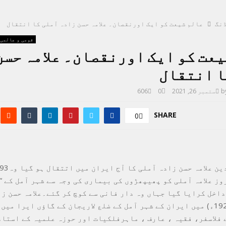
نگ
عالم شیعت کو ایک اورنقصان۔ علامہ حسن زادہ آملی کا انتقال
قومی و عالمی
عت کو ایک اورنقصان۔ علامہ حسن
ا انتقال
b
ستمبر 26, 2021
0
606
SHARE
0
ز علامہ آملی کو پھیپھڑوں کی بیماری کی وجہ سے شہر آمل کے “
داخل کرایا گیا جہاں وہ دار فانی سے کوچ کر گئے۔علامہ حسن ز
1307شمسی (1928ء) میں ایران کے شہر آمل کے ضلع لاریجان کے گاؤں ایرا م
 فلاسفر، فقیہ ، عارف ، ماہرفلکیات اور حوزہ علمیہ کے استا