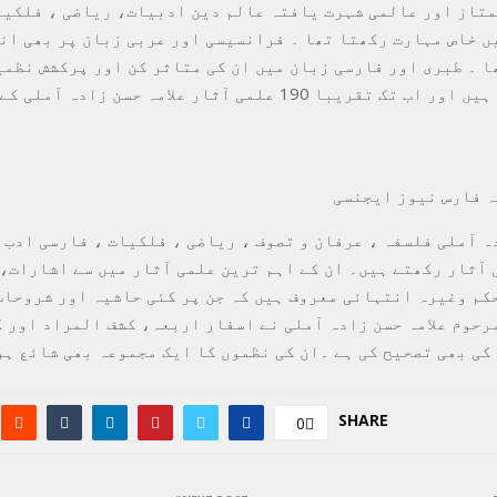
ممتاز اور عالمی شہرت یافتہ عالم دین ادبیات، ریاضی ، فلکی
ں خاص مہارت رکھتا تھا ۔ فرانسیسی اور عربی زبان پر بھی ان
ا ۔ طبری اور فارسی زبان میں ان کی متاثر کن اور پرکشش نظمی
اشعار موجود ہیں اور اب تک تقریبا 190 علمی آثار علامہ حسن زاد
 فارس نیوز ایجنسی
دہ آملی فلسفہ ، عرفان و تصوف ، ریاضی ، فلکیات ، فارسی ادب 
 آثار رکھتے ہیں۔ ان کے اہم ترین علمی آثار میں سے اشارات، 
کم وغیرہ انتہائی معروف ہیں کہ جن پر کئی حاشیہ اور شروحات
رحوم علامہ حسن زادہ آملی نے اسفار اربعہ، کشف المراد اور 
کی بھی تصحیح کی ہے ۔ان کی نظموں کا ایک مجموعہ بھی شائع ہو
SHARE
0