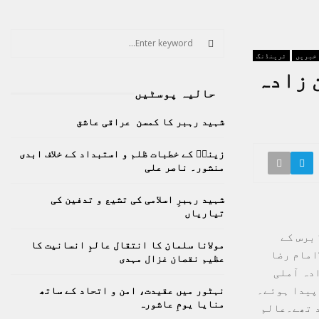
S
e
 خبریں
ٹرینڈنگ
a
S
 زادہ
r
حالیہ پوسٹیں
c
E
h
شہید رہبر کا کمسن عراقی عاشق
f
A
o
زینبؑ کے خطبات ظلم و استبداد کے خلاف ابدی
r
R
منشور۔ ناصر علی
:
C
شہید رہبرِ اسلامی کی تشیع و تدفین کی
تیاریاں
H
ممتاز عالم دین علامہ حسن زادہ آملی کا آج ایران میں اتتقال ہو گیا وہ93 برس کے
مولانا سلمان کا انتقال عالمِ انسانیت کا
امام رضا
عظیم نقصان غزال مہدی
ادہ آملی
یں پیدا ہوئے۔
نہٹور میں عقیدت، امن و اتحاد کے ساتھ
منایا یومِ عاشورہ
د تھے۔عالم