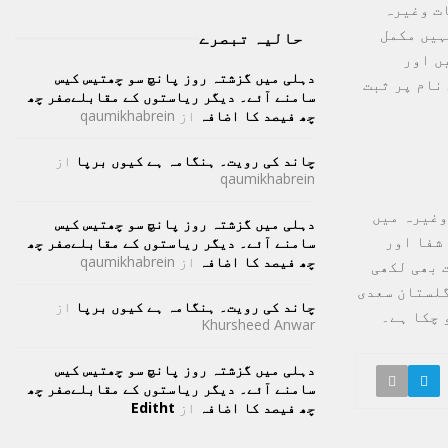
ات وغیرہ
ہیں مکمل
حالیہ تبصرے
ں اور
دہلی میں گزشتہ روز پانچ سو چھتیس کیس
ہ آملی کے نام پر ثبت
سامنے آئے۔ دیگر ریاستوں کے مقابلےصفر چھ
چھ فیصد کا اضافہ
از
qaumikhabrein
چاند کی رویت۔ ہنگامہ ہے کیوں برپا
از
qaumikhabrein
وغیرہ میں
دہلی میں گزشتہ روز پانچ سو چھتیس کیس
شفا اور
سامنے آئے۔ دیگر ریاستوں کے مقابلےصفر چھ
چھ فیصد کا اضافہ
از
qaumikhabrein
 بھی لکھی
گلستان سعدی
چاند کی رویت۔ ہنگامہ ہے کیوں برپا
از
 چکا ہے۔
Khursheed Anwar
دہلی میں گزشتہ روز پانچ سو چھتیس کیس
سامنے آئے۔ دیگر ریاستوں کے مقابلےصفر چھ
چھ فیصد کا اضافہ
از
Editht