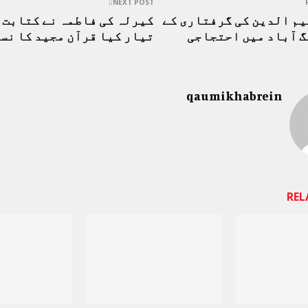
NEXT POST
یم الدین کی گرفتاری کے
کیرلہ کی فاطمہ نے کتابت 
گ آباد میں احتجاجی
تیار کیا قرآن مجید کا نس
qaumikhabrein
REL