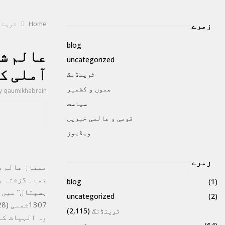
Home
ٹرینڈ
زمرے
blog
عالم شی
uncategorized
آملی ک
ٹرینڈنگ
جموں و کشمیر
y
qaumikhabrein
سیاست
قومی و عالمی خبریں
ویڈیوز
زمرے
تھے۔ گزشتہ رو
blog
(1)
ہسپتال” میں 
uncategorized
(2)
ٹرینڈنگ
(2,115)
وہ الہیات کے