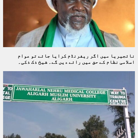
نائجیریا میں اگر ریفرنڈم کرایا جائے تو عوام
اسلامی نظام کے حق میں رائے دیں گے۔ شیخ ذک ذکی۔