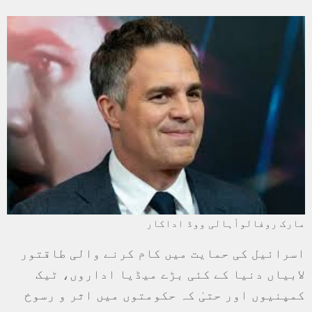
مارک روفالوأہالی ووڈ اداکار
اسرائیل کی حمایت میں کام کرنے والی طاقتور
لابیاں دنیا کے کئی بڑے میڈیا اداروں، ٹیک
کمپنیوں اور حتیٰ کہ حکومتوں میں اثر و رسوخ