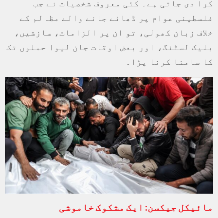
کرا دی جاتی ہے۔ کئی معروف شخصیات نے جب
فلسطینی عوام پر ڈھائے جانے والے مظالم کے
خلاف زبان کھولی، تو ان پر الزامات، سازشیں،
بلیک لسٹنگ، اور بعض اوقات جان لیوا حملوں تک
کا سامنا کرنا پڑا۔
مائیکل
جیکسن
:
ایک
مشکوک
خاموشی