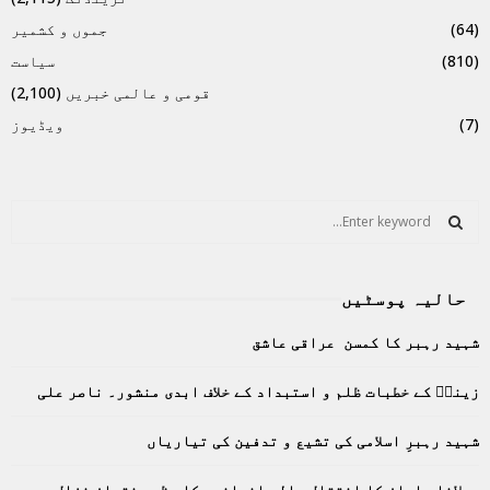
(64)
جموں و کشمیر
(810)
سیاست
قومی و عالمی خبریں
(2,100)
(7)
ویڈیوز
S
e
a
S
r
حالیہ پوسٹیں
c
E
h
شہید رہبر کا کمسن عراقی عاشق
f
A
o
زینبؑ کے خطبات ظلم و استبداد کے خلاف ابدی منشور۔ ناصر علی
r
R
:
C
شہید رہبرِ اسلامی کی تشیع و تدفین کی تیاریاں
H
مولانا سلمان کا انتقال عالمِ انسانیت کا عظیم نقصان غزال مہدی