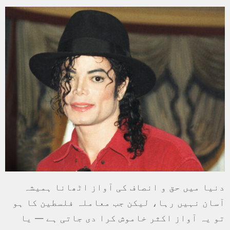
دنیا میں حق و انصاف کی آواز اٹھانا ہمیشہ
آسان نہیں رہا، لیکن جب معاملہ فلسطین کا ہو
تو یہ آواز اکثر خاموش کرا دی جاتی ہے — یا