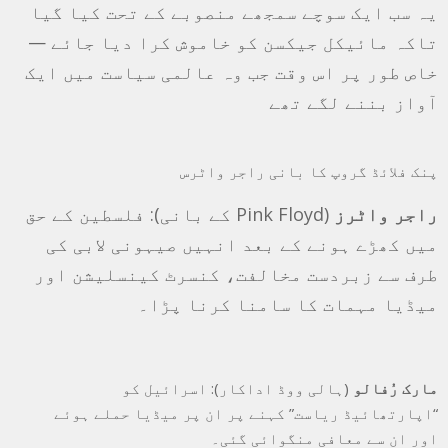
یہ سب ایک سوچے سمجھے منصوبے کے تحت کیا گیا
تاکہ مائیکل جیکسن کو خاموش کرا دیا جائے —
خاص طور پر اس وقت جب وہ عالمی سیاست میں ایک
آواز بننے لگے تھے
پنک فلائڈ گروپ کا بانی راجر واٹرس
راجر واٹرز
(Pink Floyd کے بانی): فلسطین کے حق
میں کھڑے ہونے کے بعد انہیں صیہونی لابی کی
طرف سے زبردست مخالفت، کنسرٹ کینسلیشن اور
میڈیا مہمات کا سامنا کرنا پڑا۔
مارک رُفالو
(ہالی ووڈ اداکار): اسرائیل کو
“اپارتھائیڈ ریاست” کہنے پر ان پر میڈیا حملے ہوئے
اور ان سے معافی منگوائی گئی۔