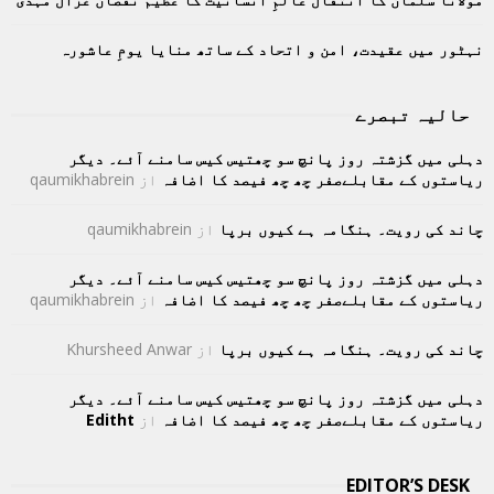
نہٹور میں عقیدت، امن و اتحاد کے ساتھ منایا یومِ عاشورہ
حالیہ تبصرے
دہلی میں گزشتہ روز پانچ سو چھتیس کیس سامنے آئے۔ دیگر
ریاستوں کے مقابلےصفر چھ چھ فیصد کا اضافہ
از
qaumikhabrein
چاند کی رویت۔ ہنگامہ ہے کیوں برپا
از
qaumikhabrein
دہلی میں گزشتہ روز پانچ سو چھتیس کیس سامنے آئے۔ دیگر
ریاستوں کے مقابلےصفر چھ چھ فیصد کا اضافہ
از
qaumikhabrein
چاند کی رویت۔ ہنگامہ ہے کیوں برپا
از
Khursheed Anwar
دہلی میں گزشتہ روز پانچ سو چھتیس کیس سامنے آئے۔ دیگر
ریاستوں کے مقابلےصفر چھ چھ فیصد کا اضافہ
از
Editht
EDITOR’S DESK