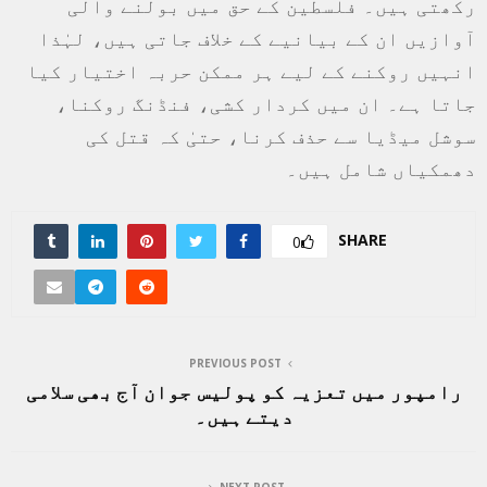
رکھتی ہیں۔ فلسطین کے حق میں بولنے والی
آوازیں ان کے بیانیے کے خلاف جاتی ہیں، لہٰذا
انہیں روکنے کے لیے ہر ممکن حربہ اختیار کیا
جاتا ہے۔ ان میں کردار کشی، فنڈنگ روکنا،
سوشل میڈیا سے حذف کرنا، حتیٰ کہ قتل کی
دھمکیاں شامل ہیں۔
SHARE
0
PREVIOUS POST
رامپور میں تعزیہ کو پولیس جوان آج بھی سلامی
دیتے ہیں۔