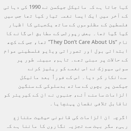
کہا جاتا ہے کہ مائیکل جیکسن نے 1990 کی دہائی
کے آخر میں ایک ایسا نغمہ تیار کیا تھا جس میں
فلسطین کے مظلوموں کے ساتھ یکجہتی کا اظہار
کیا گیا تھا۔ بعض رپورٹس کے مطابق اس گانے کا
نام “They Don’t Care About Us” تھا، جس کے کچھ
ابتدائی بول اور تصوراتی ویڈیو فلسطینی عوام
کے حالات پر مبنی تھے۔ تاہم، مبینہ طور پر
سونی میوزک نے اس نغمے کو ریلیز کرنے
سےانکار کر دیا۔ اس کے فوراً بعد مائیکل
جیکسن پر بچوں کے ساتھ بدسلوکی کے سنگین
الزامات سامنے آئے، جنہوں نے ان کے کیریئر کو
ناقابل تلافی نقصان پہنچایا۔
اگرچہ ان الزامات کی قانونی حیثیت متنازع
رہی، مگر بہت سے تجزیہ نگاروں کا ماننا ہے کہ