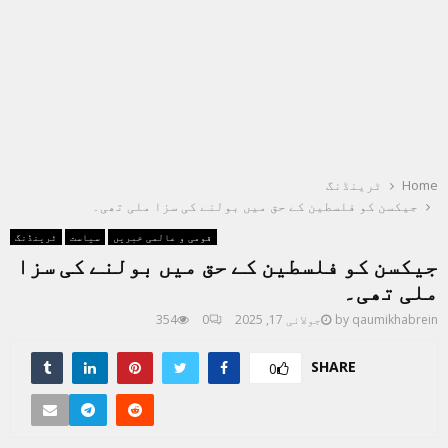
Home
ٹرینڈنگ
جیکسن کو فلسطین کے حق میں بولنے کی سزا ملی تھی۔
قومی و عالمی خبریں
سیاست
ٹرینڈنگ
جیکسن کو فلسطین کے حق میں بولنے کی سزا
ملی تھی۔
qaumikhabrein
by
جولائی 17, 2025
0
354
SHARE
0