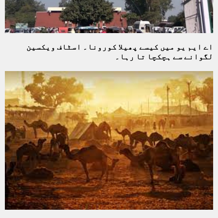
اے ایم یو میں کیسے پھیلا کورونا۔ اسٹاف ویکسین
لگوانے سے ہچکچا تا رہا۔