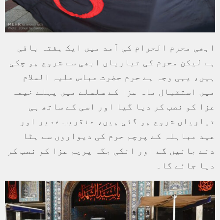
ابھی محرم الحرام کی آمد میں ایک ہفتہ باقی
ہے لیکن محرم کی تیاریاں ابھی سے شروع ہو چکی
ہیں، یہی وجہ ہے حرم حضرت عباس علیہ السلام
میں استقبال ماہ عزا کے سلسلے میں پہلے خیمہ
عزا کو نصب کر دیا گیا اور اسی کے ساتھ ہی
تیاریاں شروع ہو گئی ہیں، عنقریب غدیر اور
عید مباہلہ کے پرچم حرم کی دیواروں سے ہٹا
دئے جائیں گے اور انکی جگہ پرچم عزا کو نصب کر
دیا جائے گا۔