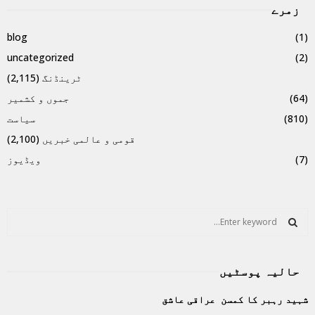
زمرے
blog
(1)
uncategorized
(2)
ٹرینڈنگ
(2,115)
(64)
جموں و کشمیر
(810)
سیاست
قومی و عالمی خبریں
(2,100)
(7)
ویڈیوز
S
e
a
S
r
حالیہ پوسٹیں
c
E
h
شہید رہبر کا کمسن عراقی عاشق
f
A