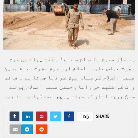
ہر سال محرم الحرام سے ایک ہفتے پہلے ہی حرم
حضرت عباس علیہ السلام اور حرم حضرت امام حسین
علیہ السلام کو سیاہ پوش کر دیا جاتا ہے ۔ چاند
رات کو گنبد حرم امام حسین علیہ السلام پر سے
سرخ پرچم اتار کر سیاہ پرچم نصب کیا جا تا ہے۔
SHARE
0