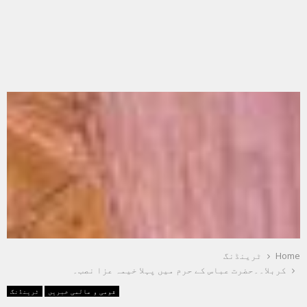
Home
ٹرینڈنگ
کربلا۔۔حضرت عباس کے حرم میں پہلا خیمہ عزا نصب۔
قومی و عالمی خبریں
ٹرینڈنگ