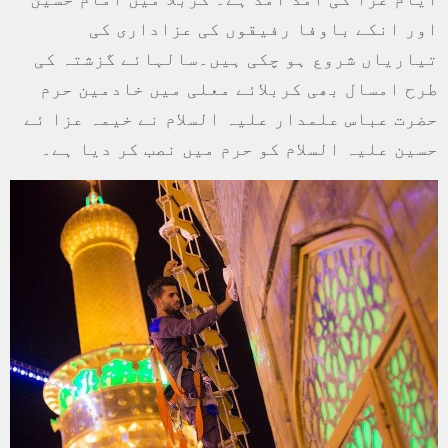
اور انکے باوفا رفیقوں کی عزاداری کی
تیاریاں شروع ہو چکی ہیں۔سالہائے گزشتہ کی
طرح امسال بھی کربلائے معلی میں خادمین حرم
حضرت عباس علمدار علیہ السلام نے خیمہ عزا ئے
حسین علیہ السلام کو حرم میں نصب کر دیا ہے۔