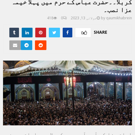
کربلا۔۔حضرت عباس کے حرم میں پہلا خیمہ
عزا نصب۔
qaumikhabrein
by
جولائی 13, 2023
0
418
SHARE
0
ایام عزا کی آمد آمد ہے۔ کربلا میں امام حسین