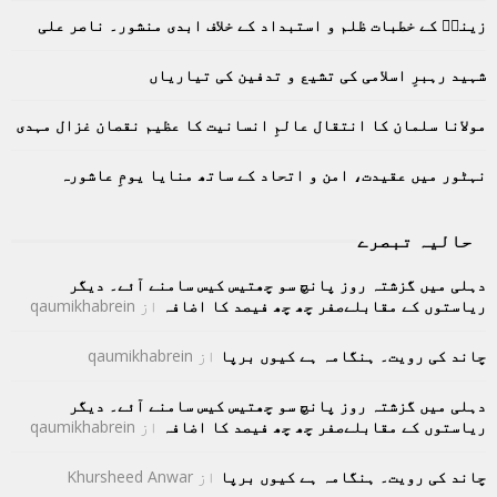
o
زینبؑ کے خطبات ظلم و استبداد کے خلاف ابدی منشور۔ ناصر علی
r
R
:
C
شہید رہبرِ اسلامی کی تشیع و تدفین کی تیاریاں
H
مولانا سلمان کا انتقال عالمِ انسانیت کا عظیم نقصان غزال مہدی
نہٹور میں عقیدت، امن و اتحاد کے ساتھ منایا یومِ عاشورہ
حالیہ تبصرے
دہلی میں گزشتہ روز پانچ سو چھتیس کیس سامنے آئے۔ دیگر
ریاستوں کے مقابلےصفر چھ چھ فیصد کا اضافہ
از
qaumikhabrein
چاند کی رویت۔ ہنگامہ ہے کیوں برپا
از
qaumikhabrein
دہلی میں گزشتہ روز پانچ سو چھتیس کیس سامنے آئے۔ دیگر
ریاستوں کے مقابلےصفر چھ چھ فیصد کا اضافہ
از
qaumikhabrein
چاند کی رویت۔ ہنگامہ ہے کیوں برپا
از
Khursheed Anwar