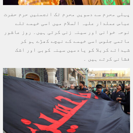
پہلی محرم سے دسویں محرم تک انجمنیں حرم حضرت
عباس عملدار علیہ السلام میں اسی خیمے تلے
نوحہ خوانی اور سینہ زنی کرتی ہیں۔ روز عاشور
ماتمی جلوس اسی خیمے کے نیچے کھڑے ہو کر
شہدائے کربلا کو یادمیں سینہ کوبی اور اشک
فشانی کرتے ہیں ۔