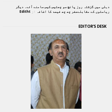
دہلی میں گزشتہ روز پانچ سو چھتیس کیس سامنے آئے۔ دیگر
ریاستوں کے مقابلےصفر چھ چھ فیصد کا اضافہ
از
Editht
EDITOR’S DESK