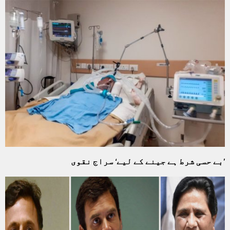
’بے حسی شرط ہے جینے کے لیے‘ سراج نقوی