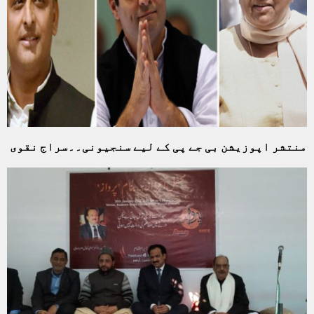
منتشر اپوزیشن بی جے پی کے لیے سنجیونی۔۔سراج نقوی