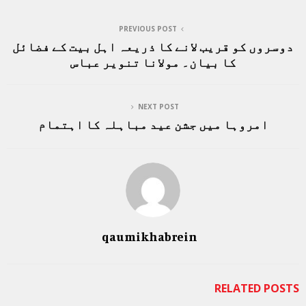
PREVIOUS POST
دوسروں کو قریب لانے کا ذریعہ اہل بیت کے فضائل
کا بیان۔ مولانا تنویر عباس
NEXT POST
امروہا میں جشن عید مباہلہ کا اہتمام
qaumikhabrein
RELATED POSTS