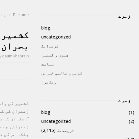
Home
ٹرینڈ
زمرے
blog
کشمیر 
uncategorized
بحران 
ٹرینڈنگ
جموں و کشمیر
y
qaumikhabrein
سیاست
قومی و عالمی خبریں
ویڈیوز
زمرے
کشمیر کی واد
زعفران کی کا
blog
(1)
“زعفران کا ش
uncategorized
(2)
زعفران، جسے 
ٹرینڈنگ
(2,115)
بلکہ اس کی ث