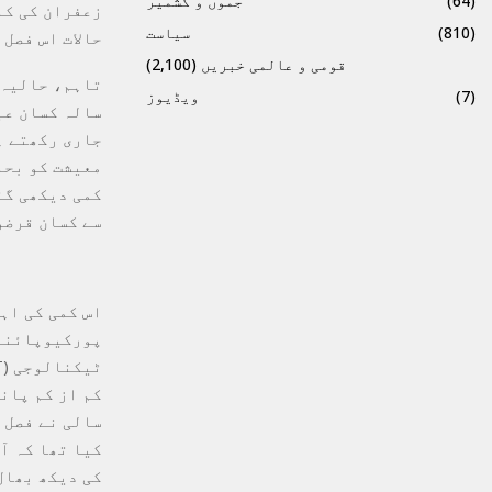
(64)
جموں و کشمیر
(810)
سیاست
حالات اس فصل
قومی و عالمی خبریں
(2,100)
(7)
ویڈیوز
سالہ کسان عب
جاری رکھتے ہ
کمی دیکھی گئ
سے کسان قرضو
اس کمی کی اہ
پورکیوپائنز 
کم از کم پان
کیا تھا کہ آ
کی دیکھ بھال