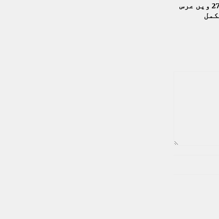
شاہ ولایت کے271 ویں عرس
کمل