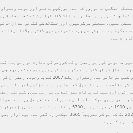
مسئلہ جنگلی جانوروں کا ہے۔ پورکیوپائنز اور چوہے زعفران 
ر کھا جاتے ہیں۔ یہ جانور وائلڈ لائف قوانین کے تحت محفوظ ہی
ممکن نہیں۔ صنعتی سرگرمیوں اور جنگلات کی کٹائی نے ان جانو
ف دھکیلا ہے۔ عارضی حل جیسے کھیتوں میں لائٹیں جلانا اپنائے 
ضرورت ہے۔
 غیر قانونی طور پر زعفران کے کورمز کی تجارت ہو رہی ہے۔ کسا
رمز نکال کر آن لائن یا دیگر ریاستوں میں بیچ دیتے ہیں، جس 
سطح پر بیج کی کمی ہو جاتی ہے۔ زعفران ایکٹ 2007 کے باوجود، 
ئشی مقاصد کے لیے تبدیل کیا جا رہا ہے۔ سڑکوں اور بازاروں 
ارتوں اور سیب کے باغات میں تبدیل ہو رہی ہیں، کیونکہ زعفر
م نہیں رہیں جبکہ باغبانی سے زیادہ منافع مل رہا ہے۔ سرکا
شمار کے مطابق، 1990 کی دہائی میں 5700 ہیکٹر سے زائد زمین پر 