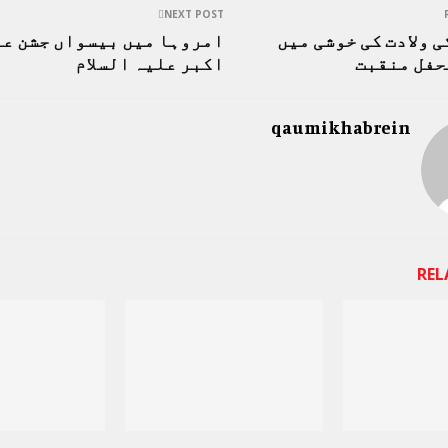
NEXT POST
ی ولادت کی خوشی میں
امروہا میں بیسواں جشن عل
حفل منقبت
اکبر علیہ السلام
qaumikhabrein
REL