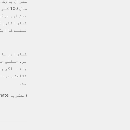
سفران پارک، 
مشن اور دیگر
کسان انڈور ک
نمٹنے کا ایک
کسان اور ماہ
ہو، جنگلی جا
جائے۔ اگر بر
ثقافتی میراث
ہے۔
(بشکریہ The Legitimate)