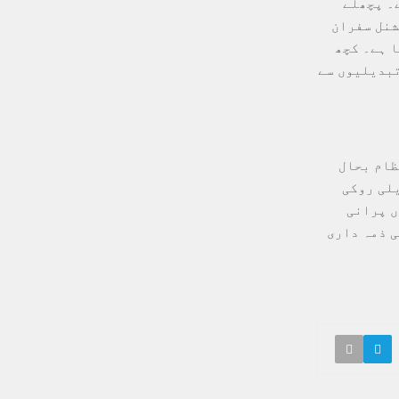
۔ پچھلے
 گرام رہ گیا۔ نیشنل سفران
ا ہے۔ کچھ
تبدیلیوں سے
ظام بحال
یلی روکی
ں پرانی
ی ذمہ داری