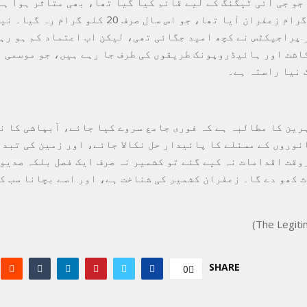
جو جی آئی ٹیگنگ کے لیے قائم کیا گیا تھا، بھی متاثر ہوا ہے
سال 100 کلو گرام زعفران آیا تھا، جو اس سال صرف 20 کلو
 پراجیکٹس نے کچھ امید جگائی تھی، لیکن اب اعتماد کم ہو رہ
اشت اور ہائیڈروپونک طریقوں کی طرف جا رہے ہیں، جو موسمی 
 نیا راستہ ہے۔
رین کا مطالبہ ہے کہ فوری جامع سروے کیا جائے، آبپاشی کا ن
نوروں کے مسئلے کا پائیدار حل نکالا جائے، اور زمین کی تبد
وقت اقدامات نہ کیے گئے تو کشمیر نہ صرف ایک فصل بلکہ صدیو
 کھو دے گا۔ زعفران کشمیر کی شناخت ہے، اور اسے بچانا سب ک
SHARE
0