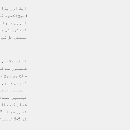
ایک اور بڑا 
(بیج) کھود ک
انہیں مارنا 
کھیتوں کی طر
مستقل حل کی 
اس کے علاوہ،
کھیتوں سے کو
کمرشل یا رہا
زمینیں اب عم
قیمتیں مستحک
کر 5-6 ٹن سالانہ ہو گئی ہے۔