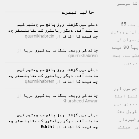
ور یہاں کا موسمی
حالیہ تبصرے
تاہم، حالیہ برسوں میں کشمیر کی زعفران کی صنعت ایک شدید بحران کا شکار ہے۔ 65
دہلی میں گزشتہ روز پانچ سو چھتیس کیس
سامنے آئے۔ دیگر ریاستوں کے مقابلےصفر چھ
 اپنی روٹین
چھ فیصد کا اضافہ
از
qaumikhabrein
زعفران کی
معیشت کو بحال کرنے کی کوششیں کر رہے ہیں۔ اس سیزن میں پیداوار میں تقریباً 90 فیصد
چاند کی رویت۔ ہنگامہ ہے کیوں برپا
از
کی ہے۔ بہت
qaumikhabrein
ے ہیں۔
دہلی میں گزشتہ روز پانچ سو چھتیس کیس
سامنے آئے۔ دیگر ریاستوں کے مقابلےصفر چھ
چھ فیصد کا اضافہ
از
qaumikhabrein
 چوہوں اور
چاند کی رویت۔ ہنگامہ ہے کیوں برپا
از
ئنسز اینڈ
Khursheed Anwar
 لیے سیزن میں
 طویل خشک
دہلی میں گزشتہ روز پانچ سو چھتیس کیس
ے حکومت کو خبردار
سامنے آئے۔ دیگر ریاستوں کے مقابلےصفر چھ
 پراجیکٹس
چھ فیصد کا اضافہ
از
Editht