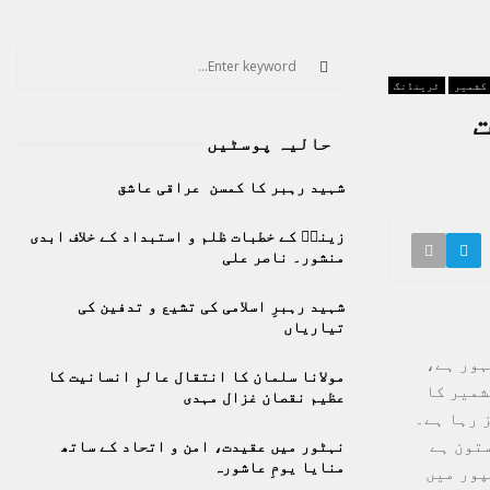
S
e
 کشمیر
ٹرینڈنگ
a
S
r
حالیہ پوسٹیں
c
E
h
شہید رہبر کا کمسن عراقی عاشق
f
A
o
زینبؑ کے خطبات ظلم و استبداد کے خلاف ابدی
r
R
منشور۔ ناصر علی
:
C
شہید رہبرِ اسلامی کی تشیع و تدفین کی
تیاریاں
H
ہور ہے،
مولانا سلمان کا انتقال عالمِ انسانیت کا
شمیر کا
عظیم نقصان غزال مہدی
 رہا ہے۔
ستون ہے
نہٹور میں عقیدت، امن و اتحاد کے ساتھ
منایا یومِ عاشورہ
پور میں