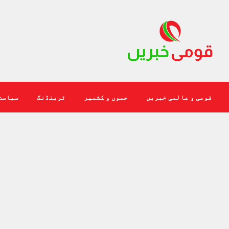
قومی و عالمی خبریں
جموں و کشمیر
ٹرینڈنگ
سیاست