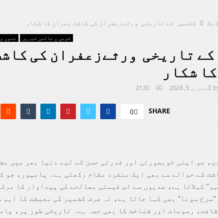
نگ
کشمیر کے تاریخی ورثےزعفران کی کاشت بحران کا شکار
قومی و عالمی خبریں
جموں و
کے تاریخی ورثےزعفران کی کاشت
کا شکار
b
جنوری 5, 2026
0
213
SHARE
0
ی، جو اپنی خوبصورتی اور قدرتی حسن کے لیے دنیا بھر میں مش
شت کے حوالے سے بھی ایک منفرد مقام رکھتی ہے۔ پامپور، جو ک
ہر” کہلاتا ہے، صدیوں سے اس قیمتی مصالحے کی پیداوار کا مرکز
“سرخ سونا” بھی کہا جاتا ہے، نہ صرف کشمیر کی معیشت کا اہم 
قافت، رسومات اور شناخت کا بھی حصہ ہے۔ تاریخی طور پر، پام