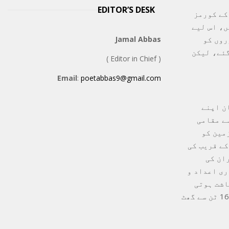
EDITOR’S DESK
کے کورمز
ں، اس لیے
روں کو
Jamal Abbas
گئے، لیکن
( Editor in Chief )
Email
:
poetabbas9@gmail.com
ن اپنے
سے مقامی
زعفران کی زمین کو
کے قریب کی
ان کی
ری اعداد و
زعفران کاشت ہوتی
تھی، جو اب 2025 تک کم ہو کر تقریباً 3665 ہیکٹر رہ گئی ہے۔ پیداوار بھی 16 ٹن سے گھٹ