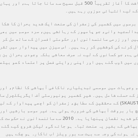
زعفران کی کاشت کا آغاز تقریباً 500 قبل مسیح سے مانا جاتا ہے، ا
 کے لیے انتہائی موزوں رہے ہیں۔
دالمجید وانی، جو پامپور کے رہائشی ہیں، سرد موسم میں بھی
یں اور زرعی سائنسدانوں اور حکومتی افسران کے ساتھ مل کر 
ی ہے، جو کسانوں کے لیے نہ صرف معاشی بلکہ وجودی بحران بن چ
ں میں ڈوب گئے ہیں اور اپنی روایتی فصل پر اعتماد کھو بیٹھ
م وجوہات میں موسمی تبدیلیاں، ناکافی آبپاشی کا نظام، اور
کے حملے شامل ہیں۔ شیرِ کشمیر یونیورسٹی آف ایگریکلچرل سا
ٹیکنالوجی (SKAUST) کے محققین کے مطابق، زعفران کو اچھی پیداوار کے
چ بار بروقت آبپاشی کی ضرورت ہوتی ہے۔ غیر موسم بارشیں اور
سالی نے فصل کو شدید نقصان پہنچایا ہے۔ 2010 سے سائنسدانوں ن
بپاشی کے بغیر یہ صنعت تباہ ہو جائے گی، لیکن شروع کیے گئے
 نہ ہونے کی وجہ سے بہت سے بور ویلز اب ناکارہ ہو چکے ہیں