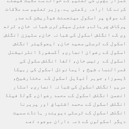
کمزار بچوں کی تعلیم کے حوالے سے مثبت فیصلے
کرنے کا ارادہ رکھتی ہے۔وزیر تعلیم سے ملاقات
کے موقع پر اسکول مینجمنٹ فیڈریشن کے صدر
پرکاش چرہاٹے، جنرل سیکرٹری شبانہ خان، ٹرتھ
وی کے انگلش اسکول کی شبانہ خان، سٹیزن انگلش
اسکول کے ٹرسٹی سعید خان، ایجوکیئر انگلش
اسکول کے رضوان انصاری، آکسفورڈ انٹرنیشنل
اسکول کے رئیس خان، الفا انگلش سکول کی
قمرالنساء شیخ ، ایمانوئل اسکول کی ربیکا
ڈیسوزا، جوہر آئیڈیل اسکول کے مختارشیخ،
مریم انگلش اسکول کی شبانہ انصاری، اسٹار
انجمن انگلش اسکول کے محمد رضوان، گولڈ فیلڈ
انگلش اسکول کے محمد اشتیاق اور پریرنا
انگلش اسکول کے ٹرسٹی دیویندر ہانڈے سمیت
دیگر اسکولوں کے ذمہ داران موجود تھے