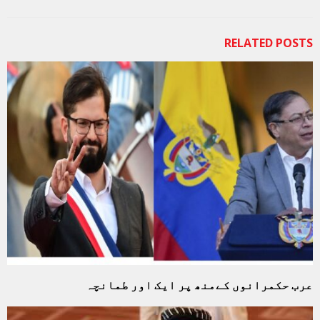
RELATED POSTS
عرب حکمرانوں کےمنھ پر ایک اور طمانچہ