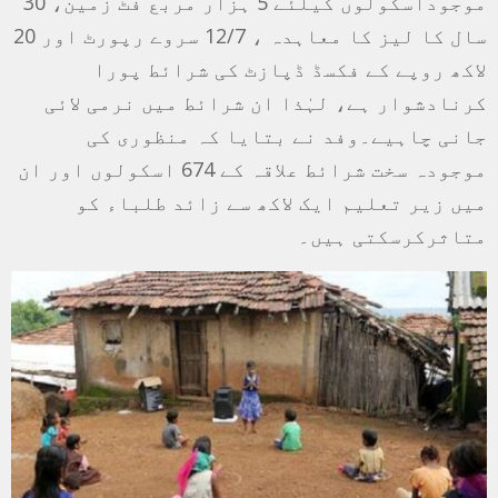
موجوداسکولوں کیلئے 5 ہزار مربع فٹ زمین، 30
سال کا لیز کا معاہدہ ، 12/7 سروے رپورٹ اور 20
لاکھ روپے کے فکسڈ ڈپازٹ کی شرائط پورا
کرنادشوار ہے، لہٰذا ان شرائط میں نرمی لائی
جانی چاہیے۔وفد نے بتایا کہ منظوری کی
موجودہ سخت شرائط علاقہ کے 674 اسکولوں اور ان
میں زیر تعلیم ایک لاکھ سے زائد طلباء کو
متاثرکرسکتی ہیں۔