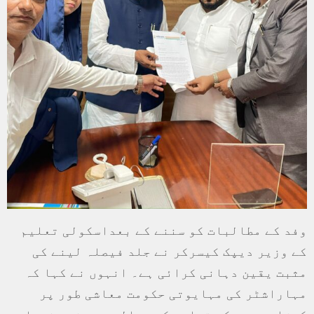
وفد کے مطالبات کو سننے کے بعداسکولی تعلیم
کے وزیر دیپک کیسرکر نے جلد فیصلہ لینے کی
مثبت یقین دہانی کرائی ہے۔ انہوں نے کہا کہ
مہاراشٹر کی مہایوتی حکومت معاشی طور پر