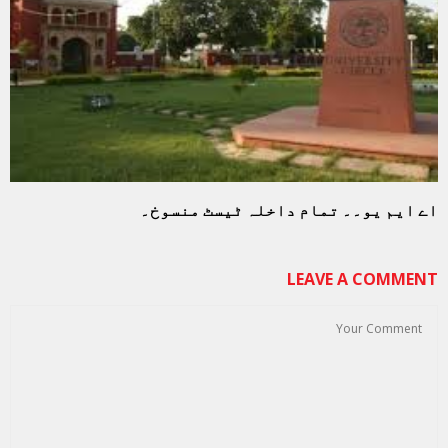
اے ایم یو۔۔ تمام داخلہ ٹیسٹ منسوخ۔
LEAVE A COMMENT