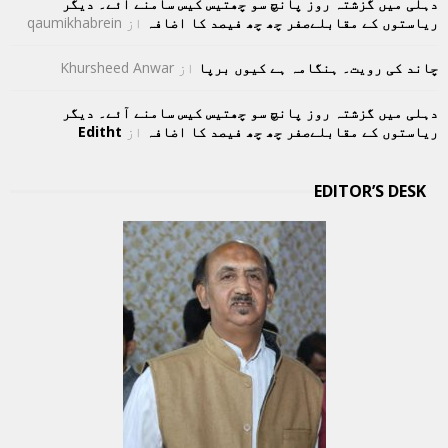
دہلی میں گزشتہ روز پانچ سو چھتیس کیس سامنے آئے۔ دیگر
ریاستوں کے مقابلےصفر چھ چھ فیصد کا اضافہ
از
qaumikhabrein
چاند کی رویت۔ ہنگامہ ہے کیوں برپا
از
Khursheed Anwar
دہلی میں گزشتہ روز پانچ سو چھتیس کیس سامنے آئے۔ دیگر
ریاستوں کے مقابلےصفر چھ چھ فیصد کا اضافہ
از
Editht
EDITOR’S DESK