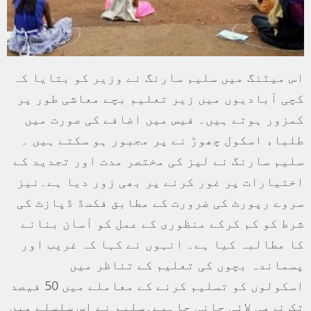
اس میٹنگ میں سلیم سارنگ نے وزیر کو بتایا کہ
کچی آبادیوں میں زیر تعلیم بچے معاشی طور پر
کمزور ہوتے ہیں۔ فیس میں اضافے کی صورت میں
طلباء اسکول چھوڑ نے پر مجبور ہو سکتے ہیں ۔
سلیم سارنگ نے لیز کی مختصر مدت اور تجدید کے
اختیارات پر غور کرنے پر بھی زور دیا ہے۔نیز
سروے رپورٹ کی ضرورت کے مطابق فکسڈ ڈپازٹ کی
شرط کو کم کرکے منظوری کے عمل کو آسان بنانے
کا مطالبہ کیا ہے۔ انہوں نے کہا کہ غریب اور
پسماندہ بچوں کی تعلیم کے تناظر میں
اسکولوں کو تسلیم کرنے کے معاملے میں 50 فیصد
تک نرمی لائی جانی چاہیے۔سلیم نے اس سلسلے میں