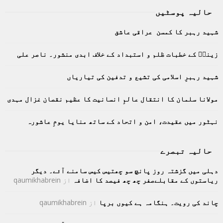
r
حالیہ پوسٹیں
c
E
h
شہید رہبر کا کمسن عراقی عاشق
f
A
o
زینبؑ کے خطبات ظلم و استبداد کے خلاف ابدی منشور۔ ناصر علی
r
R
:
C
شہید رہبرِ اسلامی کی تشیع و تدفین کی تیاریاں
H
مولانا سلمان کا انتقال عالمِ انسانیت کا عظیم نقصان غزال مہدی
نہٹور میں عقیدت، امن و اتحاد کے ساتھ منایا یومِ عاشورہ
حالیہ تبصرے
دہلی میں گزشتہ روز پانچ سو چھتیس کیس سامنے آئے۔ دیگر
ریاستوں کے مقابلےصفر چھ چھ فیصد کا اضافہ
از
qaumikhabrein
چاند کی رویت۔ ہنگامہ ہے کیوں برپا
از
qaumikhabrein