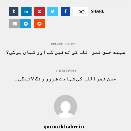
SHARE
0
PREVIOUS POST
شہید حسن نصراللہ کی تدفین کب اور کہاں ہوگی؟
NEXT POST
حسن نصراللہ کی شہادت ضرور رنگ لائےگی۔
qaumikhabrein