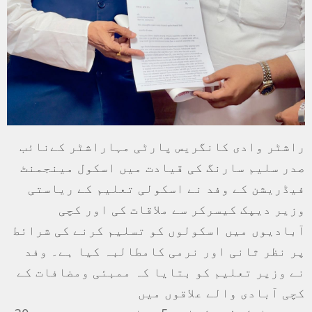
راشٹر وادی کانگریس پارٹی مہاراشٹر کےنائب
صدر سلیم سارنگ کی قیادت میں اسکول مینجمنٹ
فیڈریشن کے وفد نے اسکولی تعلیم کے ریاستی
وزیر دیپک کیسرکر سے ملاقات کی اور کچی
آبادیوں میں اسکولوں کو تسلیم کرنے کی شرائط
پر نظر ثانی اور نرمی کامطالبہ کیا ہے۔ وفد
نے وزیر تعلیم کو بتایا کہ ممبئی ومضافات کے
کچی آبادی والے علاقوں میں