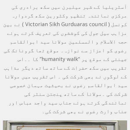
آسٹریلیا کے شہر میلبرن میں سکھ برادری کی
مرکزی نمائندہ تنظیم وکٹورین سکھ گردوارہ
کونسل ( Victorian Sikh Gurduaras council ) نے بین
مزاہب میل جول کی کوششوں کی تعریف کرتے ہوئے
حجۃ الاسلام و المسلمين مولانا سيد ابوالقاسم
رضوی کو اعزاز سے نوازہ۔ موقع تھا گرونانک کی
جینتی کے موقع پر “humanity walk” کا ۔۔اس
تقریب میں سکھ حضرات کے ساتھ ساتھ دیگر مذاہب
کے لوگوں نے بھی شرکت کی ۔ اس تقریب میں مولانا
سيد ابوالقاسم رضوی نے بحیثیت مہمان خصوصی
شرکت کی ۔مولانا کے ساتھ پنجتن سنٹر کی
نمائندگی کرتے ہوئے جناب سید واجد عباس اور
جناب وارث رضوی نے بھی شرکت کی۔