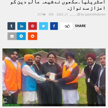
آسٹریلیا۔سکھوں نے شیعہ عالم دین کو
اعزاز سے نوازہ
qaumikhabrein
by
نومبر 21, 2022
0
317
SHARE
0