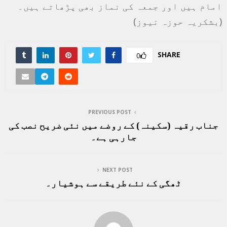
امام ہیں اور جمعہ کی نماز بھی پڑھاتے ہیں۔
(بشکریہ حوزہ نیوز)
SHARE
0
PREVIOUS POST
جناب رقیہ (سکینہ) کے روضے میں نئی ضریح نصب کی
جارہی ہے۔
NEXT POST
ٹھگی کے نئے طریقے سے ہوشیار۔