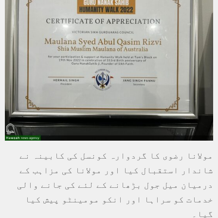
مولانا رضوی کا گردوارہ کونسل کی کابینہ نے
شاندار استقبال کیا اور مولانا کی مزاہب کے
درمیان میل جول بڑھانے کے لئے کی جانے والی
خدمات کو سراہا اور انکو مومینٹو پیش کیا
گیا۔