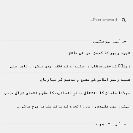
S
e
a
S
r
حالیہ پوسٹیں
c
E
h
شہید رہبر کا کمسن عراقی عاشق
f
A
o
زینبؑ کے خطبات ظلم و استبداد کے خلاف ابدی منشور۔ ناصر علی
r
R
:
C
شہید رہبرِ اسلامی کی تشیع و تدفین کی تیاریاں
H
مولانا سلمان کا انتقال عالمِ انسانیت کا عظیم نقصان غزال مہدی
نہٹور میں عقیدت، امن و اتحاد کے ساتھ منایا یومِ عاشورہ
حالیہ تبصرے