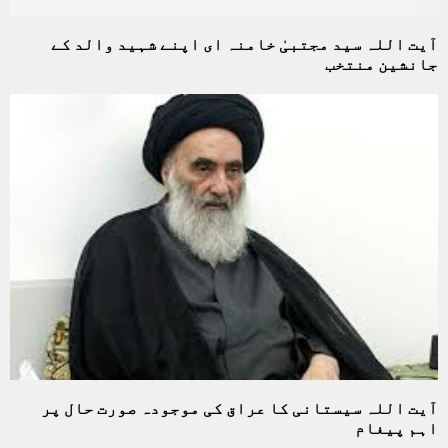
آیت اللہ سید مجتبیٰ خامنہ ای اپنے شہید والد کے
جانشین منتخب
آیت‌ اللہ سیستانی کا عراق کی موجودہ صورت حال پر
اہم پیغام