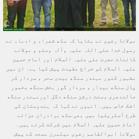
مولانا رضوی نے بتایا کہ سکھ شعراء و ادباء نے
رسول خدا صلی اللہ علیہ وآلہ وسلم و مولائے
کائنات حضرت علی علیہ السلام اور امام حسین
علیہ السلام کو خراج عقیدت پیش کیا ہے۔ ان میں
مشہور کنور مہندر سنگھ بیدی سحر ، سردار کر
پال سنگھ بیدار ، سردار گور بخش سنگھ مخمور
جالندھری ،سنت درشن سنگھ دگل اورمہندر سنگھ
اشک خاص ہیں۔ انہوں نے کہا کہ ہندوستان کی
طرح آسٹریلیا میں بھی سکھ برادران عزائے
امام حسین علیہ السلام میں شرکت کرتے ہیں۔
مولانا ابوالقاسم رضوی میلبرن مسجد کے پیش