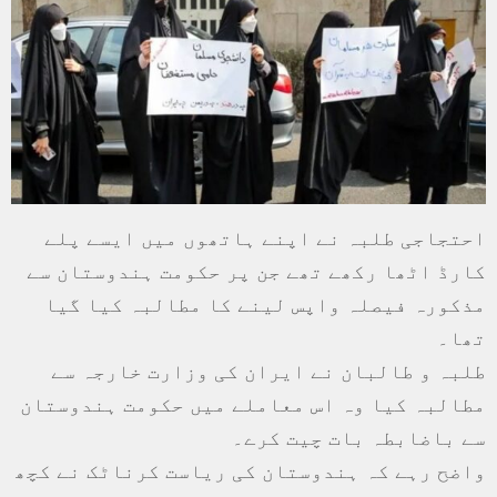
احتجاجی طلبہ نے اپنے ہاتھوں میں ایسے پلے
کارڈ اٹھا رکھے تھے جن پر حکومت ہندوستان سے
مذکورہ فیصلہ واپس لینے کا مطالبہ کیا گیا
تھا۔
طلبہ و طالبان نے ایران کی وزارت خارجہ سے
مطالبہ کیا وہ اس معاملے میں حکومت ہندوستان
سے باضابطہ بات چیت کرے۔
واضح رہے کہ ہندوستان کی ریاست کرناٹک نے کچھ