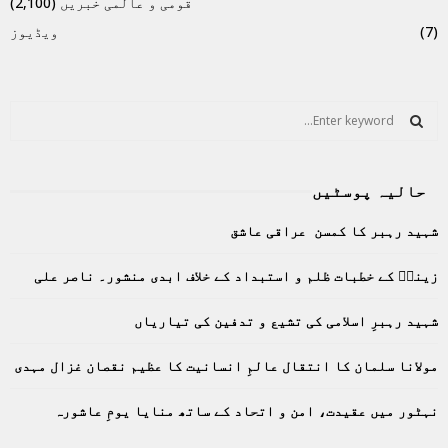
قومی و عالمی خبریں
(2,100)
(7)
ویڈیوز
S
e
a
S
r
حالیہ پوسٹیں
c
E
h
شہید رہبر کا کمسن عراقی عاشق
f
A
o
زینبؑ کے خطبات ظلم و استبداد کے خلاف ابدی منشور۔ ناصر علی
r
R
:
C
شہید رہبرِ اسلامی کی تشیع و تدفین کی تیاریاں
H
مولانا سلمان کا انتقال عالمِ انسانیت کا عظیم نقصان غزال مہدی
نہٹور میں عقیدت، امن و اتحاد کے ساتھ منایا یومِ عاشورہ