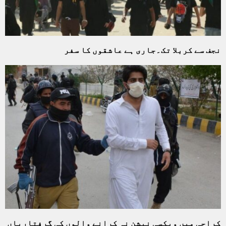
نجف سے کربلا تک۔جاری ہے عاشقوں کا سفر
کراچی میں ویکسی نیشن نہ کرانے والوں کی گرفتاریاں