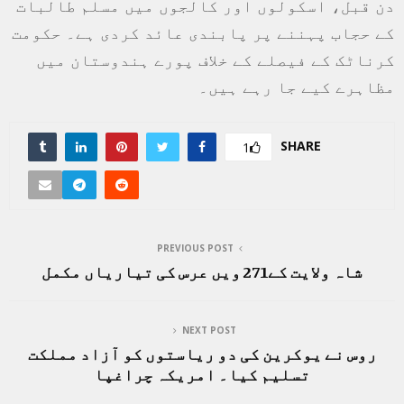
دن قبل، اسکولوں اور کالجوں میں مسلم طالبات
کے حجاب پہننے پر پابندی عائد کردی ہے۔ حکومت
کرناٹک کے فیصلے کے خلاف پورے ہندوستان میں
مظاہرے کیے جا رہے ہیں۔
SHARE
1
PREVIOUS POST
شاہ ولایت کے271 ویں عرس کی تیاریاں مکمل
NEXT POST
روس نے یوکرین کی دو ریاستوں کو آزاد مملکت
تسلیم کیا۔ امریکہ چراغپا