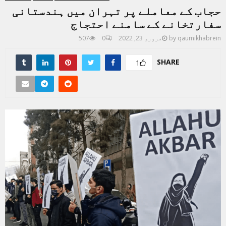
حجاب کے معاملے پر تہران میں ہندستانی
سفارتخانے کے سامنے احتجاج
qaumikhabrein
by
فروری 23, 2022
0
507
SHARE
1