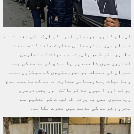
ایران کے یونیورسٹی طلبہ کی ایک بڑی تعداد نے
تہران میں ہندوستانی سفارت خانے کے سامنے
مظاہرہ کر کے، باپردہ طالبات کے تعلیمی
اداروں میں داخلے پر پابندی کی مذمت کی ہے۔
تہران کی مختلف یونیورسٹیوں کے سیکڑوں طلبہ
و طالبات ہندوستانی سفارت خانے کے سامنے جمع
ہوئے اور انہوں نے کرناٹک اور بعض دوسری
ریاستوں میں باپردہ طالبات کو تعلیم سے
محروم کرنے کی مذمت میں نعرے لگائے۔