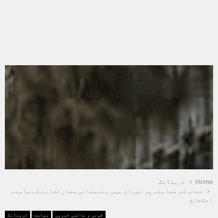
Home
ٹرینڈنگ
حجاب کے معاملے پر تہران میں ہندستانی سفارتخانے کے سامنے
احتجاج
قومی و عالمی خبریں
سیاست
ٹرینڈنگ