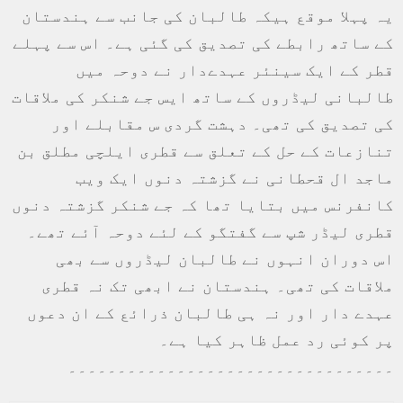
یہ پہلا موقع ہیکہ طالبان کی جانب سے ہندستان
کے ساتھ رابطے کی تصدیق کی گئی ہے۔ اس سے پہلے
قطر کے ایک سینئر عہدےدار نے دوحہ میں
طالبانی لیڈروں کے ساتھ ایس جے شنکر کی ملاقات
کی تصدیق کی تھی۔ دہشت گردی س مقابلے اور
تنازعات کے حل کے تعلق سے قطری ایلچی مطلق بن
ماجد ال قحطانی نے گزشتہ دنوں ایک ویب
کانفرنس میں بتایا تھا کہ جے شنکر گزشتہ دنوں
قطری لیڈر شپ سے گفتگو کے لئے دوحہ آئے تھے۔
اس دوران انہوں نے طالبان لیڈروں سے بھی
ملاقات کی تھی۔ ہندستان نے ابھی تک نہ قطری
عہدے دار اور نہ ہی طالبان ذرائع کے ان دعوں
پر کوئی رد عمل ظاہر کیا ہے۔
۔۔۔۔۔۔۔۔۔۔۔۔۔۔۔۔۔۔۔۔۔۔۔۔۔۔۔۔۔۔۔۔۔