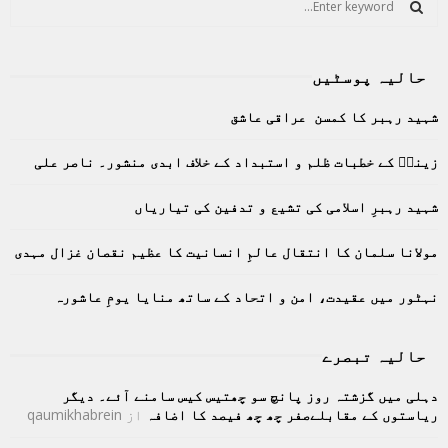
e
a
S
r
حالیہ پوسٹیں
c
E
h
شہید رہبر کا کمسن عراقی عاشق
f
A
o
زینبؑ کے خطبات ظلم و استبداد کے خلاف ابدی منشور۔ ناصر علی
r
R
:
C
شہید رہبرِ اسلامی کی تشیع و تدفین کی تیاریاں
H
مولانا سلمان کا انتقال عالمِ انسانیت کا عظیم نقصان غزال مہدی
نہٹور میں عقیدت، امن و اتحاد کے ساتھ منایا یومِ عاشورہ
حالیہ تبصرے
دہلی میں گزشتہ روز پانچ سو چھتیس کیس سامنے آئے۔ دیگر
ریاستوں کے مقابلےصفر چھ چھ فیصد کا اضافہ
از
qaumikhabrein