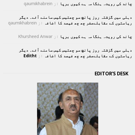
چاند کی رویت۔ ہنگامہ ہے کیوں برپا
از
qaumikhabrein
دہلی میں گزشتہ روز پانچ سو چھتیس کیس سامنے آئے۔ دیگر
ریاستوں کے مقابلےصفر چھ چھ فیصد کا اضافہ
از
qaumikhabrein
چاند کی رویت۔ ہنگامہ ہے کیوں برپا
از
Khursheed Anwar
دہلی میں گزشتہ روز پانچ سو چھتیس کیس سامنے آئے۔ دیگر
ریاستوں کے مقابلےصفر چھ چھ فیصد کا اضافہ
از
Editht
EDITOR’S DESK