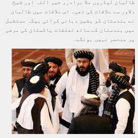
طالبان لیڈروں ملا برادر، خیر اللہ اور شیخ
دلاور سے ملاقات کی تھی۔ اس ملاقات میں طالبان
نے ہندستان کو یقین دہانی کرائی ہیکہ مستقبل
میں ہندستان کے ساتھ تعلقات پاکستان کی مرضی
پر منحصر نہیں ہونگے۔