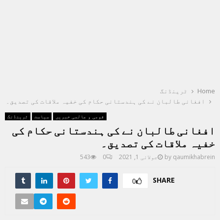
Home
ٹرینڈنگ
افغانی طالبان نے کی ہندستانی حکام کی خفیہ ملاقات کی تصدیق۔
قومی و عالمی خبریں
سیاست
ٹرینڈنگ
افغانی طالبان نے کی ہندستانی حکام کی
خفیہ ملاقات کی تصدیق۔
qaumikhabrein
by
جولائی 1, 2021
0
543
SHARE
0