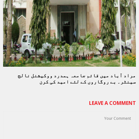
مراد آباد میں قائم جامعہ ہمدرد ووکیشنل نالج
سینٹر۔ بے روگاروں کے لئے امید کی کرن
LEAVE A COMMENT