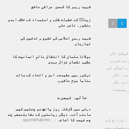
h
شہید رہبر کا کمسن عراقی عاشق
f
A
o
زینبؑ کے خطبات ظلم و استبداد کے خلاف ابدی
r
R
منشور۔ ناصر علی
:
C
شہید رہبرِ اسلامی کی تشیع و تدفین کی
تیاریاں
H
لیکن اگر
مولانا سلمان کا انتقال عالمِ انسانیت کا
 سے ضرور
عظیم نقصان غزال مہدی
ے لیکن اس
ہے۔ اگر
نہٹور میں عقیدت، امن و اتحاد کے ساتھ
منایا یومِ عاشورہ
انے نگر
 پسینے
حالیہ تبصرے
دہلی میں گزشتہ روز پانچ سو چھتیس کیس
سامنے آئے۔ دیگر ریاستوں کے مقابلےصفر چھ
 اندراج کے
چھ فیصد کا اضافہ
از
qaumikhabrein
 سلسلے میں