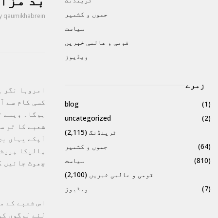
بد مزاج
جموں و کشمیر
y
qaumikhabrein
سیاست
قومی و عالمی خبریں
ویڈیوز
زمرے
امروہا نگر پ
کسی کام سے آ
blog
(1)
ہوگا۔ ویسے ت
uncategorized
(2)
شعبے کا تو س
ٹرینڈنگ
(2,115)
آپکے یہاں بچ
(64)
جموں و کشمیر
پالیکا پریشد
(810)
سیاست
چھوٹ جائیں گ
قومی و عالمی خبریں
(2,100)
(7)
ویڈیوز
اس شعبے کے م
لئے لوگوں کو