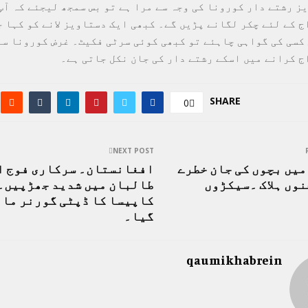
یز رشتے دار کورونا کی وجہ سے مرا ہے تو بس سمجھ لیجئے کہ آپ
ج کے لئے چکر لگانے پڑیں گے۔ کبھی ایک دستاویز لانے کو کہا 
کسی کی گواہی چاہئے تو کبھی کوئی سرٹی فکیٹ۔ غرض کورونا سے 
ج کرانے میں اسکے رشتے دار کی جان نکل جاتی ہے۔
SHARE
0
NEXT POST
یں بچوں کی جان خطرے
افغانستان۔ سرکاری فوج ا
وں ہلاک ۔سیکڑوں
طالبان میں شدید جھڑپیں۔
کاپیسا کا ڈپٹی گورنر مار
گیا۔
qaumikhabrein