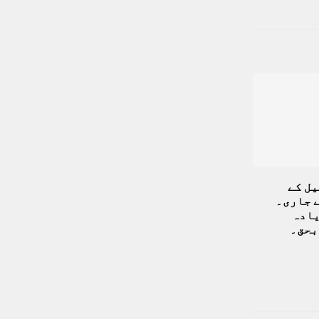
یل کے
 جاری۔
سے زیادہ
بحق۔