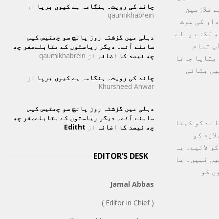
چاند کی رویت۔ ہنگامہ ہے کیوں برپا
از
 ملازمین
qaumikhabrein
دار کی موت
ھ لگنے والے
دہلی میں گزشتہ روز پانچ سو چھتیس کیس
پ تمام
سامنے آئے۔ دیگر ریاستوں کے مقابلےصفر چھ
چھ فیصد کا اضافہ
از
qaumikhabrein
 بتایا جاتا
یں بتائی
چاند کی رویت۔ ہنگامہ ہے کیوں برپا
از
Khursheed Anwar
دہلی میں گزشتہ روز پانچ سو چھتیس کیس
سامنے آئے۔ دیگر ریاستوں کے مقابلےصفر چھ
انے کو کہتا
چھ فیصد کا اضافہ
از
Editht
لازم کو
ر لائیے۔ یہ
EDITOR’S DESK
یں نہیں۔ یا
ں کو
Jamal Abbas
( Editor in Chief )