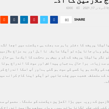
 ملازمین کا اڈہ
b
جولائی 17, 2021
0
630
SHARE
0
الیکا پریشد کا دفتر باہر سے بھلے ہی دیکھنے میں اچھا لگے 
پکو وہاں جانا پڑے تو آپکا سابقہ نا اہل اور بد مزاج ملازمین
و نگر پالیکا پریشد کے کم و بیش ہر محکمے کا ایک سا ہی حال ہ
ب سے زیادہ برا حال ہے جہاں پیدائش اور موت کا اندراج ہوتا 
ے کی ولادت ہو یا کسی کی موت ہو گئی ہےاور آپ اسکا اندراج کر
 کے متعلقہ شعبے میں چلے جائیں تو آپکو اپنا کام کرانے میں
ے۔
لازمین کے رویہ میں بڑا اکھڑ پن دیکھنے کو ملےگا۔ معمولی سے
 کئی کئی چکر لگانا پڑتے ہیں۔ وہاں بیٹھے ملازمین اندراج کے