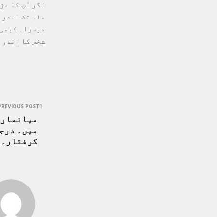
اگر آپ کا عز
ماہ تک اندرا
دوسرا۔ کبھی 
شخص کا اندرا
PREVIOUS POST
میانمار م
میں۔ درجن
گرفتار۔