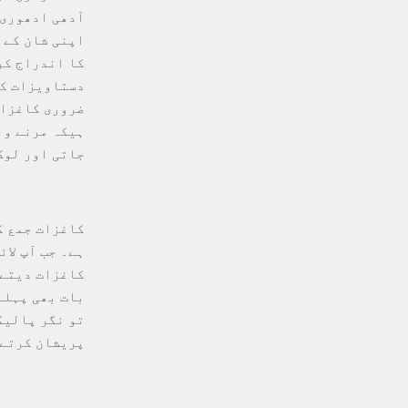
آدھی ادھوری
اپنی شان کے خ
کا اندراج کر
دستاویزات کے 
ضروری کاغزات
ہیکہ مرنے وا
جاتی اور لوگ
کاغزات جمع ک
ہے۔ جب آپ لا
کاغزات دیتے 
بات بھی پہلے
تو نگر پالیک
پریشان کرتے 