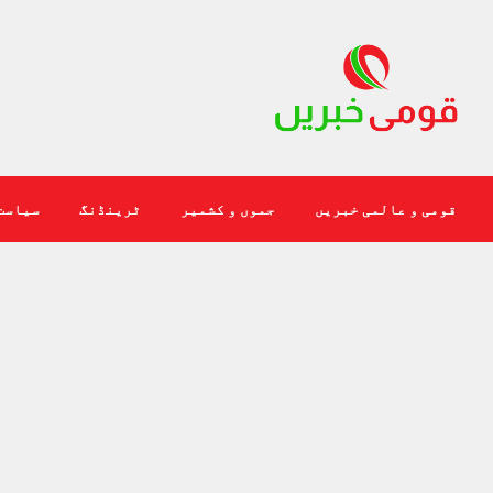
قومی و عالمی خبریں
جموں و کشمیر
ٹرینڈنگ
سیاست