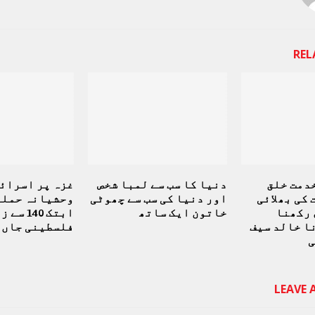
REL
خدمت خلق
دنیا کا سب سے لمبا شخص
غزہ پر اسرائ
کی بھلائی
اور دنیا کی سب سے چھوٹی
وحشیانہ حملے
 رکھنا
خاتون ایک ساتھ
ابتک 140 
ا خالد سیف
فلسطینی جاں 
ی
LEAVE