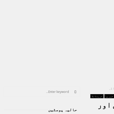
اڈہ
S
e
 خبریں
ٹرینڈنگ
a
S
 اور
r
حالیہ پوسٹیں
c
E