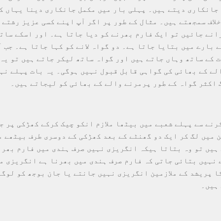
 جانکاری دیتے ہیں۔ پہلی بار میں مکمل جانکاری دینا یہاں کے
لاف سمجھتے ہیں۔ مثال کے طور پر اگر آپ اپنے کسی عزیز رشتے 
انے جائیں تو ایک فارم بھرنے کو دیا جاتا ہے۔ اور اسکے سات
بارے میں بتایا جاتا ہے۔ دو گواہ لانے کو کہا جاتا ہے۔ جب آ
 کے ساتھ وہاں جاتے ہیں اور گواہ ساتھ لیکر جاتے ہیں تو یہ
لے کے بھائی کی گواہی قابل قبول نہیں ہوگی۔ یہ بات پہلے نہ
 اکثر گواہ کے طور پرمرنے والے کے بھائی کو لیجاتے ہیں۔
رنے سے پہلے شعبے میں بیٹھا ملازم انکو چیک کرکے کھڑکی پر ج
ئن میں لگ کر ایک دو گھنٹے کے بعد کھڑکی کے دوسری طرف بیٹھے م
ہیں تو وہ بتاتا ہیکہ انگریزی نہیں صرف ہندی میں فارم بھر ک
 نہیں بتائی جاتی کہ فارم صرف ہندی میں بھرنا ہے انگریزی م
ا پریشد کے ملازمین انگریزی نہیں جانتے یا جان بوجھ کو لوگو
ہیں۔