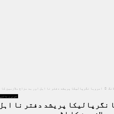
نگ
امروہا نگرپالیکا پریشد دفتر نا اہل اور بد مزاج ملازمین کا 
قومی و عالمی
 نگرپالیکا پریشد دفتر نا اہل