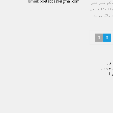
Email
:
poetabbas9@gmail.com
 کو کئی کئی
جائےگا کبھی
ہلاک ہوئے
ور
 صوبہ
ا