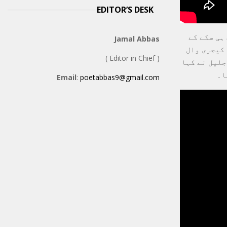
EDITOR’S DESK
ہی سکے کے
Jamal Abbas
 کیجری وال
( Editor in Chief )
جلیل نے کہا
ا۔
Email
:
poetabbas9@gmail.com