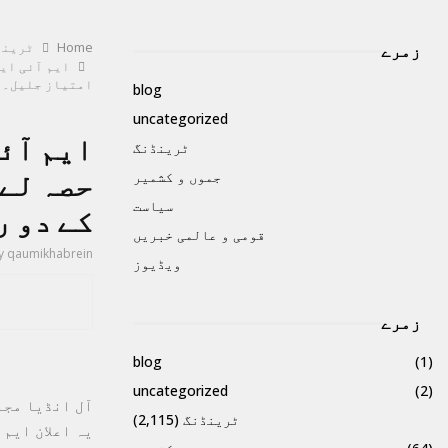
Home
ٹرینڈ
زمرے
ایم آئی ای
امتیاز جلیل۔
blog
uncategorized
ایم آئ
ٹرینڈنگ
جموں و کشمیر
حصہ لےگ
سیاست
کے دو 
قومی و عالمی خبریں
y
qaumikhabrein
ویڈیوز
زمرے
blog
(1)
uncategorized
(2)
آل انڈیا مجل
ٹرینڈنگ
(2,115)
یہ اعلان ایم