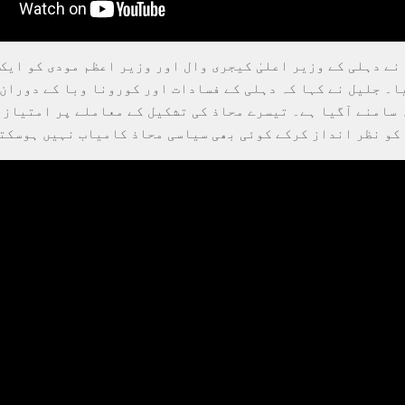
نے دہلی کے وزیر اعلیٰ کیجری وال اور وزیر اعظم مودی کو ایک 
ا۔ جلیل نے کہا کہ دہلی کے فسادات اور کورونا وبا کے دوران
 سامنے آگیا ہے۔ تیسرے محاذ کی تشکیل کے معاملے پر امتیاز 
کو نظر انداز کرکے کوئی بھی سیاسی محاذ کامیاب نہیں ہوسکت