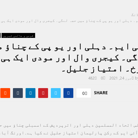
نگ
م۔ دہلی اور یو پی کے چناؤ میں حصہ لےگی۔ کیجری وال اور مودی ایک ہی 
قومی و عالمی خبریں
ی ایم۔ دہلی اور یو پی کے چناؤ 
ی۔ کیجری وال اور مودی ایک ہی 
رخ۔ امتیاز جلیل۔
b
جون 24, 2021
0
482
SHARE
0
س اتحاد المسلمین دہلی اور اترپردیش کے اسمبلی چناؤ میں حص
 آئی ایم کے رکن پارلیمان امتیاز جلیل نے کیا ہے۔اورنگ آباد