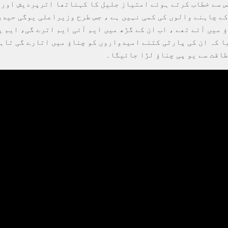
 سے خطاب کرتے ہوئے امتیاز جلیل کا کہناتھا اترپردیش اور 
کے چاہنے والوں کی کمی نہیں ہے ، جس طرح وزیراعلی یوگی حیدر
 میں آئے تھے ، اب ان کے گڑھ میں ایم آئی ایم اترے گی، ایم پ
ا کہ ان کی پارٹی کتنے امیدواروں کو چناؤ میں اتارے گی تاہ
طاقت سے یو پی چناؤ لڑا جائیگا۔