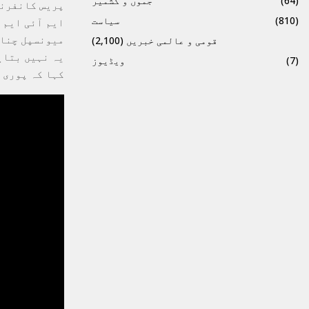
(64)
جموں و کشمیر
پریس کانفرنس
(810)
سیاست
ایم آئی ایم 
میونسپل چناؤ
قومی و عالمی خبریں
(2,100)
یہ نہیں بتای
(7)
ویڈیوز
کہا کہ پوری 