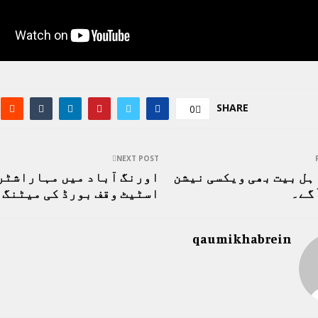
SHARE
0
NEXT POST
ہل بیت بھی ویکسی نیشن
اورنگ آباد میں مہاراشٹر
ٓگے۔
اسٹیٹ وقف بورڈ کی میٹنگ۔
qaumikhabrein