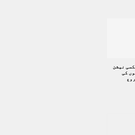
کسی نیشن
وں کی
وع