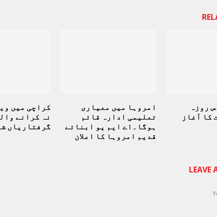
REL
س روزہ
امروہا میں معیاری
کراچی میں وی
کا آغاز
تعلیمی ادارہ قائم
نہ کرانے وال
ہوگا۔اے ایم یو ابنائے
گرفتاریاں شر
قدیم امروہا کا اعلان
LEAVE