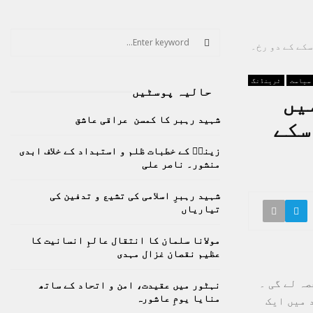
S
سکے کے دو رخ۔
e
a
S
r
سیاست
ٹرینڈنگ
حالیہ پوسٹیں
c
میں
E
h
شہید رہبر کا کمسن عراقی عاشق
سکے
f
A
o
زینبؑ کے خطبات ظلم و استبداد کے خلاف ابدی
r
R
منشور۔ ناصر علی
:
C
شہید رہبرِ اسلامی کی تشیع و تدفین کی
تیاریاں
H
مولانا سلمان کا انتقال عالمِ انسانیت کا
عظیم نقصان غزال مہدی
ہ لے گی ۔
نہٹور میں عقیدت، امن و اتحاد کے ساتھ
منایا یومِ عاشورہ
 میں ایک