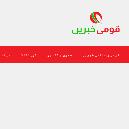
قومی و عالمی خبریں
جموں و کشمیر
ٹرینڈنگ
سیاست