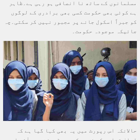
مسلمانوں کے ساتھ نا انصافی ہو رہی ہے۔ظاہر
ہے کوئی بھی حکومت کسی بھی برادری کے لوگوں
کو جبراً اسکول جانے پر مجبور نہیں کر سکتی۔چہ
جائیکہ موجودہ حکومت۔
حالانکہ اس رپورٹ میں یہ بھی کہا گیا ہے کہ
اعلیٰ تعلیم کے شعبے کے رجسٹریشن میں آئی اس