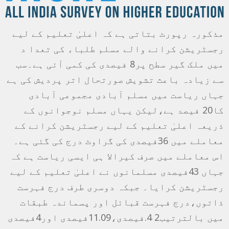
مذکورہ رپورٹ بتاتی ہے کہ اعلیٰ تعلیم کے لیے
رجسٹریشن کرانے والے مسلم طلباء کی تعدا د
میں ملک گیر سطح پر8 فیصدی کی کمی آئی ہے۔سب
سے زیادہ باعث تشویش صورتحال اتر پردیش کی ہے
جہاں ریاست میں مسلم آبادی مجموعی آبادی
کا20 فیصد ہے،لیکن یہاں مسلم نوجوانوں کے
ذریعہ اعلیٰ تعلیم کے لیے رجسٹریشن کرانے کے
معاملے میں 36فیصدی کی گراوٹ درج کی گئی ہے۔
اس معاملے میں صرف کیرالا ہی ایسی ریاست ہے کہ
جہاں 43فیصدی مسلمانوں نے اعلیٰ تعلیم کے لیے
رجسٹریشن کرایا۔ جبکہ دوسری طرف درج فہرست
ذاتوں،درج فہرست قبائل اور پسماندہ طبقات
میں بالترتیب2 4.فیصدی،11.09فیصدی اور4فیصدی