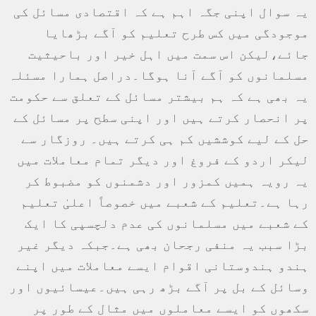
یہ سوال اپنی جگہ اہم ہے کہ اقتصادی مسائل کی
موجودگی میں کس طرح تعلیم کو آگے بڑھایا
جائے،لیکن اس سمت میں اہل خیر اور باحیثیت
مسلمانوں کو آگے آنا ہوگا۔دراصل ہمارا مسئلہ
یہ بھی ہے کہ ہم بیشتر مسائل کے تعلق سے حکومت
پر انحصار کرتے ہیں اور اپنی سطح پر مسائل کے
حل کے لیے کوششیں کم ہی کرتے ہیں۔ روزگار سے
لیکر اردو کے فروغ اور دیگر تمام معاملات میں
یہ رویہ ہمیں کمزور اور دشمنوں کو مضبوط کر
رہا ہے۔تعلیم کے شعبے میں خصوصاً اعلیٰ تعلیم
کے شعبے میں مسلمانوں کی عدم دلچسپی کا ایک
بڑا سبب یہ منفی رجحان بھی ہے۔جبکہ دیگر غیر
ہندو ہندوستانی اقوام ایسے معاملات میں اپنے
وسائل کے بل پر آگے بڑھ رہی ہیں۔عیسائیوں اور
سکھوں کو ایسے معاملوں میں مثال کے طور پر