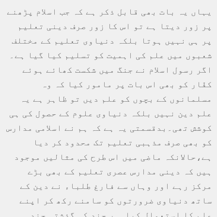
یہاں یہ بات بھی قابل ذکر ہے کہ جب اسلام پڑھنے
پر زور دیتا ہے تو اس کا زور صرف دینی تعلیم
پر ہی نہیں ہوتا بلکہ دنیاوی تعلیم کے مختلف
شعبوں میں علم کی اہمیت کو تسلیم کیا گیا ہے۔
اگر رسول اسلام نے جنگ میں شکست کھائے ہوئے
کفّار کو بھی اس بات پر مامور کیا کہ وہ
مسلمانوں کے بچوں کو علم دیں تو ظاہر ہے یہ
علم دین نہیں بلکہ دنیاوی علوم کے حصول کی ہی
کوشش تھی۔بدقسمتی یہ ہے کہ ہم نے اسلامی مدارس
کو بھی صرف مذہبی تعلیم تک محدود کر دیا
ہے،حالانکہ ماضی میں اس طرح کی مثالیں موجود
ہیں کہ دینی مدارس عصری تعلیم کے بھی بڑے
مرکز رہے اور وہاں سے فارغ طلباء نے دین کے
ساتھ دنیاوی ضرورتوں کو سامنے رکھ کر اپنے
علم کا استعمال کیا۔ہر چند کہ گذشتہ چند