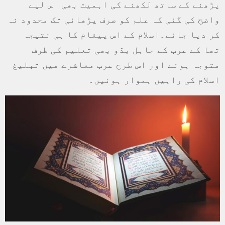
پڑھنے کے ساتھ لکھنے کی اہمیت بھی اس لیے
واضح کی گئی کہ علم کو صرف پڑھائی تک محدود نہ
کر دیا جائے۔اسلام کے اس پیغام کا ہی نتیجہ
تھا کے عرب کے جاہل بدّو بھی تعلیم کی طرف
متوجہ ہوئے اور اس طرح عرب معاشرے میں تبلیغ
اسلام کی راہیں ہموار ہوئیں۔