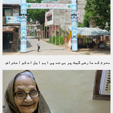
محرم کے عارضی گیٹ پر بی جے پی ایم ایل اے کو اعتراض