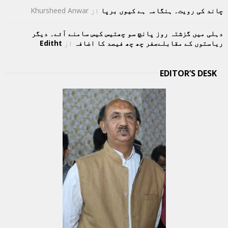
چاند کی رویت۔ ہنگامہ ہے کیوں برپا
از
Khursheed Anwar
دہلی میں گزشتہ روز پانچ سو چھتیس کیس سامنے آئے۔ دیگر
ریاستوں کے مقابلےصفر چھ چھ فیصد کا اضافہ
از
Editht
EDITOR’S DESK