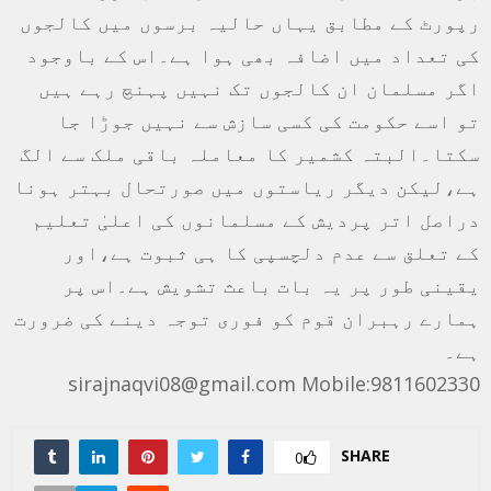
رپورٹ کے مطابق یہاں حالیہ برسوں میں کالجوں
کی تعداد میں اضافہ بھی ہوا ہے۔اس کے باوجود
اگر مسلمان ان کالجوں تک نہیں پہنچ رہے ہیں
تو اسے حکومت کی کسی سازش سے نہیں جوڑا جا
سکتا۔البتہ کشمیر کا معاملہ باقی ملک سے الگ
ہے،لیکن دیگر ریاستوں میں صورتحال بہتر ہونا
دراصل اتر پردیش کے مسلمانوں کی اعلیٰ تعلیم
کے تعلق سے عدم دلچسپی کا ہی ثبوت ہے،اور
یقینی طور پر یہ بات باعث تشویش ہے۔اس پر
ہمارے رہبران قوم کو فوری توجہ دینے کی ضرورت
ہے۔
sirajnaqvi08@gmail.com Mobile:9811602330
SHARE
0