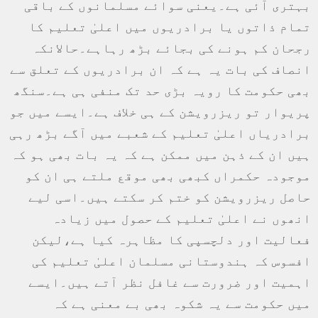
بہتری آئی ہے۔یعنی سوائے مسلمانوں کے باقی
تمام ذاتوں یا برادریوں میں اعلیٰ تعلیم کا
رجحان کم ہونے کی بجائے بڑھ رہاہے۔حالانکہ
انصاف کی بات یہ ہے کہ ان برادریوں کے تعلق سے
بھی حکومت کا رویہ بڑی حد تک منفی ہی ہے۔سنگھ
پریوار تو ریزرویشن کے ہی خلاف ہے۔ایسے میں جو
برادریاں اعلیٰ تعلیم کے شعبے میں آگے بڑھ رہی
ہیں ان کے ذہن میں ممکن ہے کہ یہ بات بھی ہو کہ
موجودہ حکمراں کبھی بھی موقع ملتے ہی ان کو
حاصل ریزرویشن کو ختم کر سکتے ہیں۔اسی لیے
انھوں نے اعلیٰ تعلیم کے حصول میں زیادہ
فعالیت اور دلچسپی کا مظاہرہ کیا ہے،لیکن
افسوس کہ ہندوستانی مسلمان اعلیٰ تعلیم کی
اہمیت اور ضرورت سے غافل نظر آتے ہیں۔ایسے
میں حکومت سے یہ شکوہ بھی بے معنی ہے کہ