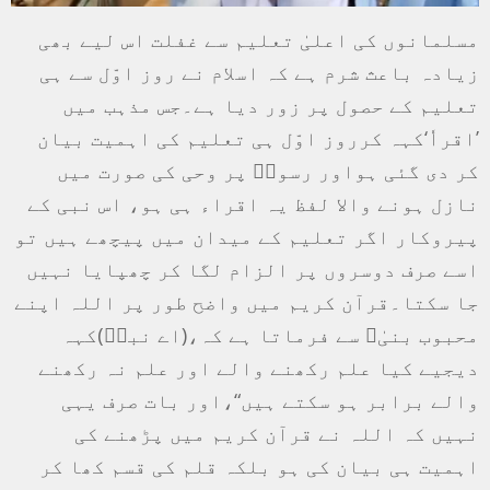
مسلمانوں کی اعلیٰ تعلیم سے غفلت اس لیے بھی
زیادہ باعث شرم ہے کہ اسلام نے روز اوّل سے ہی
تعلیم کے حصول پر زور دیا ہے۔جس مذہب میں
’اقراٗ‘کہہ کرروز اوّل ہی تعلیم کی اہمیت بیان
کر دی گئی ہواور رسولؐ پر وحی کی صورت میں
نازل ہونے والا لفظ یہ اقراء ہی ہو، اس نبی کے
پیروکار اگر تعلیم کے میدان میں پیچھے ہیں تو
اسے صرف دوسروں پر الزام لگا کر چھپایا نہیں
جا سکتا۔قرآن کریم میں واضح طور پر اللہ اپنے
محبوب بنیٰﷺ سے فرماتا ہے کہ،(اے نبیؐ)کہہ
دیجیے کیا علم رکھنے والے اور علم نہ رکھنے
والے برابر ہو سکتے ہیں“،اور بات صرف یہی
نہیں کہ اللہ نے قرآن کریم میں پڑھنے کی
اہمیت ہی بیان کی ہو بلکہ قلم کی قسم کھا کر