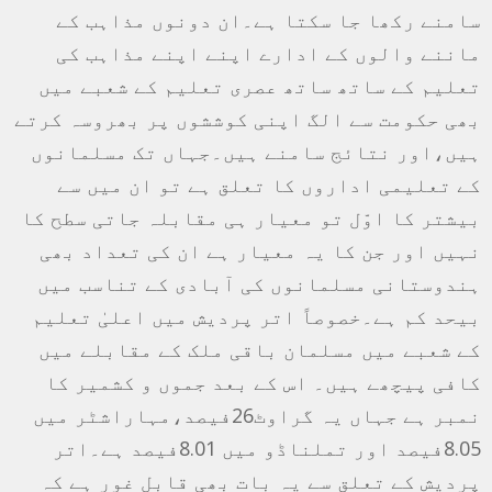
سامنے رکھا جا سکتا ہے۔ان دونوں مذاہب کے
ماننے والوں کے ادارے اپنے اپنے مذاہب کی
تعلیم کے ساتھ ساتھ عصری تعلیم کے شعبے میں
بھی حکومت سے الگ اپنی کوششوں پر بھروسہ کرتے
ہیں،اور نتائج سامنے ہیں۔جہاں تک مسلمانوں
کے تعلیمی اداروں کا تعلق ہے تو ان میں سے
بیشتر کا اوّل تو معیار ہی مقابلہ جاتی سطح کا
نہیں اور جن کا یہ معیار ہے ان کی تعداد بھی
ہندوستانی مسلمانوں کی آبادی کے تناسب میں
بیحد کم ہے۔خصوصاً اتر پردیش میں اعلیٰ تعلیم
کے شعبے میں مسلمان باقی ملک کے مقابلے میں
کافی پیچھے ہیں۔ اس کے بعد جموں و کشمیر کا
نمبر ہے جہاں یہ گراوٹ26فیصد،مہاراشٹر میں
8.05فیصد اور تملناڈو میں 8.01فیصد ہے۔اتر
پردیش کے تعلق سے یہ بات بھی قابل غور ہے کہ