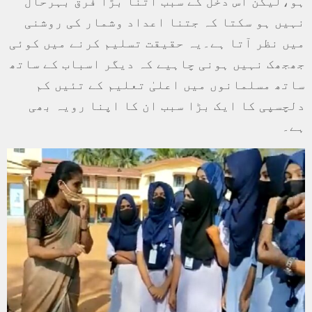
ہو،لیکن اس دخل کے سبب اتنا بڑا فرق بہرحال
نہیں ہو سکتا کہ جتنا اعداد وشمار کی روشنی
میں نظر آتا ہے۔یہ حقیقت تسلیم کرنے میں کوئی
جھجھک نہیں ہونی چاہیے کہ دیگر اسباب کے ساتھ
ساتھ مسلمانوں میں اعلیٰ تعلیم کے تئیں کم
دلچسپی کا ایک بڑا سبب ان کا اپنا رویہ بھی
ہے۔