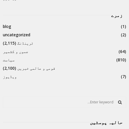
زمرے
blog
(1)
uncategorized
(2)
ٹرینڈنگ
(2,115)
(64)
جموں و کشمیر
(810)
سیاست
قومی و عالمی خبریں
(2,100)
(7)
ویڈیوز
S
e
a
S
r
حالیہ پوسٹیں
c
E