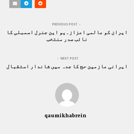
PREVIOUS POST
ایران کو عالمی اعزاز۔یو این جنرل اسمبلی کا
نائب صدر منتخب
NEXT POST
ایرانی عازمین حج کا جدہ میں شاندار استقبال
qaumikhabrein