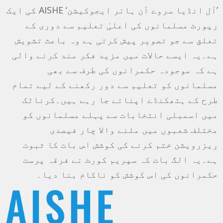
’آل انڈیا سروے آن ہائر ایجوکیشن‘ AISHE کی ایک
رپورٹ مسلمانوں کی اعلیٰ تعلیم سے دوری کے
تعلق سے جو تصویر پیش کرتی ہے وہ باعث تشویش
ہے۔یہ ایسے حالات میں مزید فکر مند کرنے والی
ہے کہ موجودہ حکمرانوں کی طرف سے بھی
مسلمانوں کو تعلیم سے دور رکھنے کے لیے تمام
طرح کے ہتھکنڈے اپنائے جا رہے ہیں۔کرناٹک
میں اسمبلی انتخابات سے پہلے مسلمانوں کو
مختلف شعبوں میں ملنے والا چار فیصدی
ریزرویشن ختم کرنے کی کوشش اس بات کا ثبوت
ہے۔یہ الگ بات کہ سپریم کورٹ نے فرقہ پرست
حکمرانوں کی اس کوشش کو ناکام بنا دیا۔