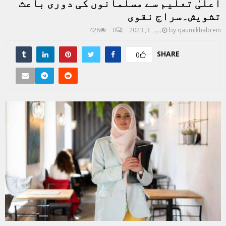
اعلیٰ تعلیم سے مسلمانوں کی دوری باعث
تشویش۔سراج نقوی
qaumikhabrein
by
جون 3, 2023
0
428
SHARE
0