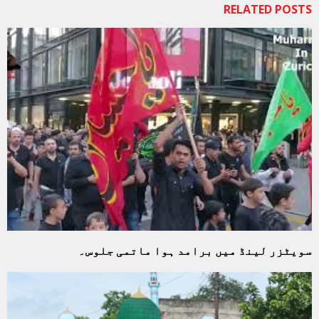
RELATED POSTS
سویٹزر لینڈ میں برامد ہوا ماتمی جلوس۔