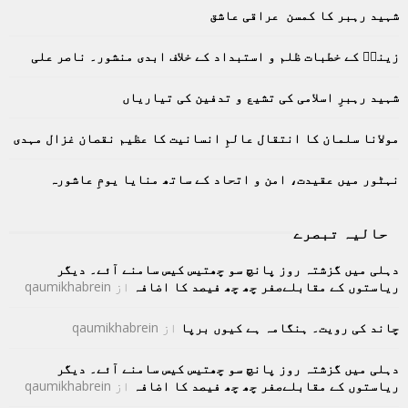
h
شہید رہبر کا کمسن عراقی عاشق
f
A
o
زینبؑ کے خطبات ظلم و استبداد کے خلاف ابدی منشور۔ ناصر علی
r
R
:
C
شہید رہبرِ اسلامی کی تشیع و تدفین کی تیاریاں
H
مولانا سلمان کا انتقال عالمِ انسانیت کا عظیم نقصان غزال مہدی
نہٹور میں عقیدت، امن و اتحاد کے ساتھ منایا یومِ عاشورہ
حالیہ تبصرے
دہلی میں گزشتہ روز پانچ سو چھتیس کیس سامنے آئے۔ دیگر
ریاستوں کے مقابلےصفر چھ چھ فیصد کا اضافہ
از
qaumikhabrein
چاند کی رویت۔ ہنگامہ ہے کیوں برپا
از
qaumikhabrein
دہلی میں گزشتہ روز پانچ سو چھتیس کیس سامنے آئے۔ دیگر
ریاستوں کے مقابلےصفر چھ چھ فیصد کا اضافہ
از
qaumikhabrein