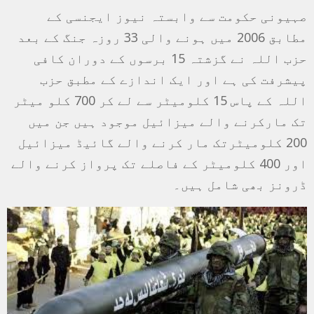
صہیونی حکومت سے وابستہ نیوز ایجنسی کے
مطابق 2006 میں ہونے والی 33 روزہ جنگ کے بعد
حزب اللہ نے گزشتہ 15 برسوں کے دوران کافی
پیشرفت کی ہے اور ایک اندازے کے مطبق حزب
اللہ کے پاس 15 کلومیٹر سے لے کر 700 کلو میٹر
تک مارکرنے والے میزائیل موجود ہیں جن میں
200 کلومیٹرتک مار کرنے والے گائیڈ میزائیل
اور 400 کلومیٹر کے فاصلے تک پرواز کرنے والے
ڈرونز بھی شامل ہیں۔