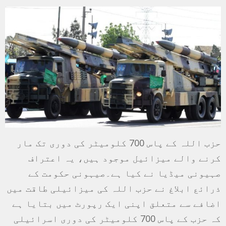
حزب اللہ کے پاس 700 کلومیٹر کی دوری تک مار
کرنے والے میزائيل موجود ہیں، یہ اعتراف
صہیونی میڈیا نے کیا ہے۔صیہونی حکومت کے
ذرائع ابلاغ نے حزب اللہ کی میزائیلی طاقت میں
اضافے سے متعلق اپنی ایک رپورٹ میں بتایا ہے
کہ حزب کے پاس 700 کلومیٹر کی دوری اسرائیلی