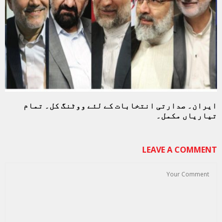
ایران۔ صدارتی انتخابات کے لئے ووٹنگ کل۔ تمام
تیاریاں مکمل۔
LEAVE A COMMENT