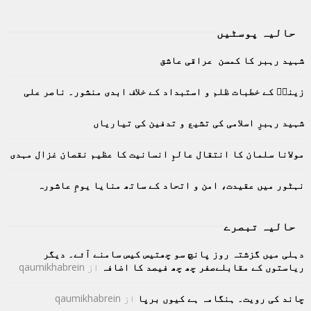
a
S
r
حالیہ پوسٹیں
c
E
h
شہید رہبر کا کمسن عراقی عاشق
f
A
o
زینبؑ کے خطبات ظلم و استبداد کے خلاف ابدی منشور۔ ناصر علی
r
R
:
C
شہید رہبرِ اسلامی کی تشیع و تدفین کی تیاریاں
H
مولانا سلمان کا انتقال عالمِ انسانیت کا عظیم نقصان غزال مہدی
نہٹور میں عقیدت، امن و اتحاد کے ساتھ منایا یومِ عاشورہ
حالیہ تبصرے
دہلی میں گزشتہ روز پانچ سو چھتیس کیس سامنے آئے۔ دیگر
ریاستوں کے مقابلےصفر چھ چھ فیصد کا اضافہ
از
qaumikhabrein
چاند کی رویت۔ ہنگامہ ہے کیوں برپا
از
qaumikhabrein