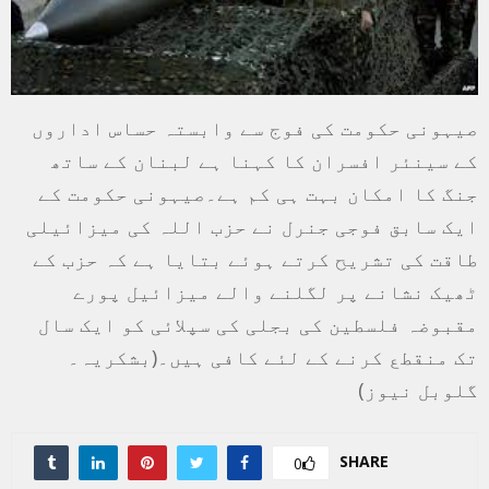
صیہونی حکومت کی فوج سے وابستہ حساس اداروں
کے سینئر افسران کا کہنا ہے لبنان کے ساتھ
جنگ کا امکان بہت ہی کم ہے۔صیہونی حکومت کے
ایک سابق فوجی جنرل نے حزب اللہ کی ميزائیلی
طاقت کی تشریح کرتے ہوئے بتایا ہے کہ حزب کے
ٹھیک نشانے پر لگلنے والے میزائیل پورے
مقبوضہ فلسطین کی بجلی کی سپلائی کو ایک سال
تک منقطع کرنے کے لئے کافی ہیں۔(بشکریہ۔
گلوبل نیوز)
SHARE
0