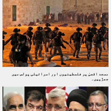
مسجد اقصیٰ پر فلسطینیوں اور اسرائیلی پولس میں
جھڑپیں۔