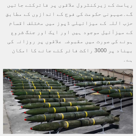
ریاست کے زيرکنٹرول علاقوں پر فائرکئے جائيں
گے۔صیہونی حکومت کی فوج کے اندازوں کے مطابق
حزب اللہ کے میزائیلی ڈپوز میں مختلف اقسام
کے میزآئيل موجود ہیں اور ایک اور جنگ شروع
ہونے کی صورت میں مقبوضہ علاقوں پر روزانہ کی
بیناد پر 3000 راکٹ فائر کئے جانے کا امکان
ہے۔