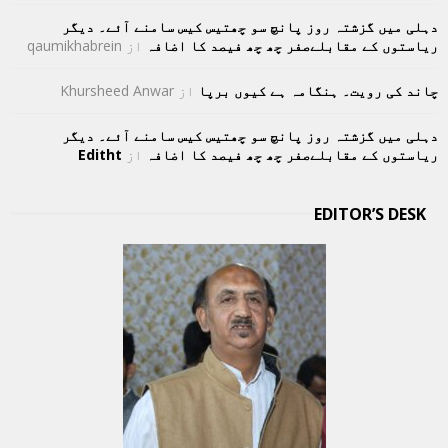
دہلی میں گزشتہ روز پانچ سو چھتیس کیس سامنے آئے۔ دیگر
ریاستوں کے مقابلےصفر چھ چھ فیصد کا اضافہ
از
qaumikhabrein
چاند کی رویت۔ ہنگامہ ہے کیوں برپا
از
Khursheed Anwar
دہلی میں گزشتہ روز پانچ سو چھتیس کیس سامنے آئے۔ دیگر
ریاستوں کے مقابلےصفر چھ چھ فیصد کا اضافہ
از
Editht
EDITOR’S DESK