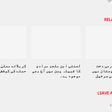
REL
می دخت
لعنتی ابن ملجم مرادی
کربلائے معلیٰ
ستان میں
کا قبیلہ یمن میں آج بھی
حملے کی کوشش
ی سرخیل
موجود ہے۔
LEAVE