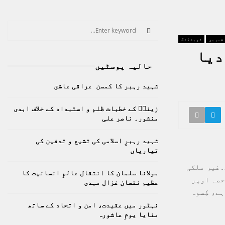
S
e
 خبریں
ٹرینڈنگ
a
S
دیا
r
حالیہ پوسٹیں
c
E
h
شہید رہبر کا کمسن عراقی عاشق
f
A
o
زینبؑ کے خطبات ظلم و استبداد کے خلاف ابدی
r
R
منشور۔ ناصر علی
:
C
شہید رہبرِ اسلامی کی تشیع و تدفین کی
تیاریاں
H
۔غیر ملکی
مولانا سلمان کا انتقال عالمِ انسانیت کا
حصہ اوپر
عظیم نقصان غزال مہدی
ے، کِسوہ
نہٹور میں عقیدت، امن و اتحاد کے ساتھ
منایا یومِ عاشورہ