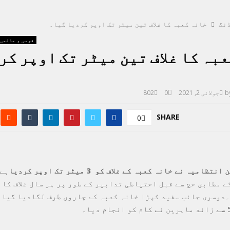
نگ
خانہ کعبہ کا غلاف تین میٹر تک اوپر کردیا گیا۔
قومی و عالمی
بہ کا غلاف تین میٹر تک اوپر کر
b
جولائی 2, 2021
0
802
SHARE
0
امیہ نے خانہ کعبہ کے غلاف کو 3 میٹر تک اوپر کردیا
ہے
ے مطابق حج سے قبل احتیاطی تدابیر کے طور پر ہر سال غلاف کا 
۔دوسری جانب سفید کپڑا خانہ کعبہ کے چاروں طرف لگادیا گیا ہ