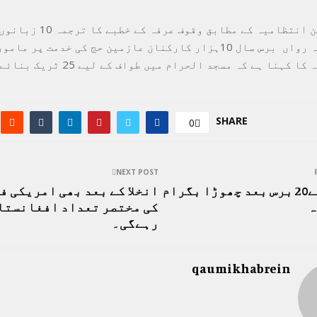
سربراہ حرمین انتظامیہ کے مطابق وقوف
جائے گا جب کہ رواں برس سال 10ہزار کارکنان عازمین حج کی خدمت پر ما
ہنا ہے کہ مسجد الحرام میں طواف کے لیے 25 ٹریک بنائے گئے ہیں۔
SHARE
0
NEXT POST
امریکہ نے20 برس بعد چھوڑا بگرام
انخلا کے بعد بھی امریکی ف
ہ
کی مختصر تعداد افغانستا
رہےگی۔
qaumikhabrein