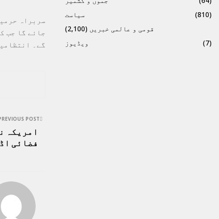
(64)
جموں و کشمیر
(810)
سیاست
قومی و عالمی خبریں
(2,100)
(7)
ویڈیوز
گے۔ انتظامیہ کا ک
PREVIOUS POST
فضائی اڈ