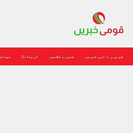
قومی و عالمی خبریں
جموں و کشمیر
ٹرینڈنگ
سیاست