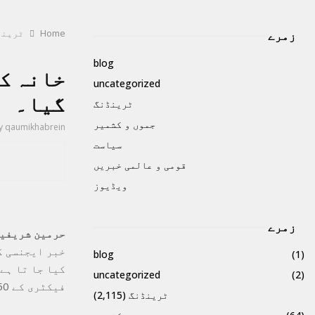
Home
ٹرینڈ
زمرے
blog
خانہ کع
uncategorized
گیا۔
ٹرینڈنگ
جموں و کشمیر
y
qaumikhabrein
سیاست
قومی و عالمی خبریں
ویڈیوز
زمرے
حرمین شریفین انتظ
خبر ایجنسی ک
blog
(1)
کیا جا تا ہے
uncategorized
(2)
فیکٹری کے 50 سے زائد ماہرین نے کام کو انجام دیا۔
ٹرینڈنگ
(2,115)