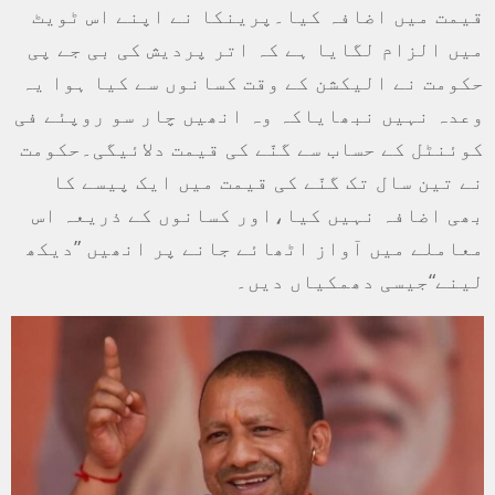
قیمت میں اضافہ کیا۔پرینکا نے اپنے اس ٹویٹ
میں الزام لگایا ہے کہ اتر پردیش کی بی جے پی
حکومت نے الیکشن کے وقت کسانوں سے کیا ہوا یہ
وعدہ نہیں نبھایاکہ وہ انھیں چار سو روپئے فی
کوئنٹل کے حساب سے گنّے کی قیمت دلائیگی۔حکومت
نے تین سال تک گنّے کی قیمت میں ایک پیسے کا
بھی اضافہ نہیں کیا،اور کسانوں کے ذریعہ اس
معاملے میں آواز اٹھائے جانے پر انھیں ”دیکھ
لینے“جیسی دھمکیاں دیں۔