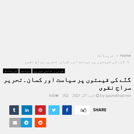
Home
ٹرینڈنگ
گنّے کی قیمتوں پر سیاست اور کسان۔تحریر سراج نقوی
قومی و عالمی خبریں
سیاست
ٹرینڈنگ
گنّے کی قیمتوں پر سیاست اور کسان۔تحریر
سراج نقوی
qaumikhabrein
by
اگست 27, 2021
0
649
SHARE
0