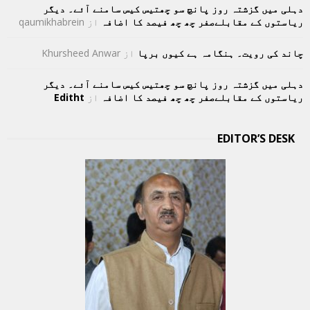
دہلی میں گزشتہ روز پانچ سو چھتیس کیس سامنے آئے۔ دیگر
ریاستوں کے مقابلےصفر چھ چھ فیصد کا اضافہ
از
qaumikhabrein
چاند کی رویت۔ ہنگامہ ہے کیوں برپا
از
Khursheed Anwar
دہلی میں گزشتہ روز پانچ سو چھتیس کیس سامنے آئے۔ دیگر
ریاستوں کے مقابلےصفر چھ چھ فیصد کا اضافہ
از
Editht
EDITOR’S DESK