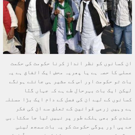
ان کسانوں کو نظر انداز کرنا حکومت کی حکمت
عملی کا حصہ ہے یا پھریہ محض ایک اتفاق ہے یہ
بات تو حکومت اور اس کے مشیر ہی جانتے ہونگے
لیکن ایک بات بہرحال طے ہے کہ جہاں گنّا
کسانوں کے لیے ان کی فصل کے دام ایک بڑا مسئلہ
ہے وہیں زرعی قوانین کے تعلق سے ان کی فکر
مندی کو بھی ہلکے طور پر نہیں لیا جا سکتا۔بی
جے پی اور یوگی حکومت کو یہ بات سمجھ لینی