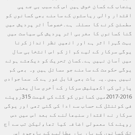
پنجاب کے کسان خوش ہیں اس کے سبب بی جے پی
اقتدار والی ریاستوں کے سامنے بھی کسانوں کو
مطمئن کرنے کا مسئلہ ہے۔خصوصاً اتر پردیش میں
گنا کسانوں کا مغربی اتر پردیش کی سیاست میں
بہت گہرا اثر ہے اور انھیں نظر انداز کرنا
یوگی سرکار کے لیے کم از کم اس انتخابی سال
میں آسان نہیں ہے۔کسان تحریک کو دیکھتے ہوئے
یوگی حکومت کے سامنے جو مسائل ہیں وہ بھی کم
نہیں ہیں۔یہ بات بھی قابل غور ہے کہ سماجوادی
پارٹی کی اکھیلیش سرکار کے آخری سال یعنی
2016-2017میں کسانوں کو گنّے کی قیمت 315روپئے
فی کوئنٹل کے حساب سے ادا کی گئی تھی اور یوگی
سرکار نے اقتدار سنبھالنے کے بعد اس میں دس
روپئے کا معمولی اضافہ کیا تھا،لیکن تب سے آج
تک کسانوں کے بار بار مطالبے کے باوجود اس