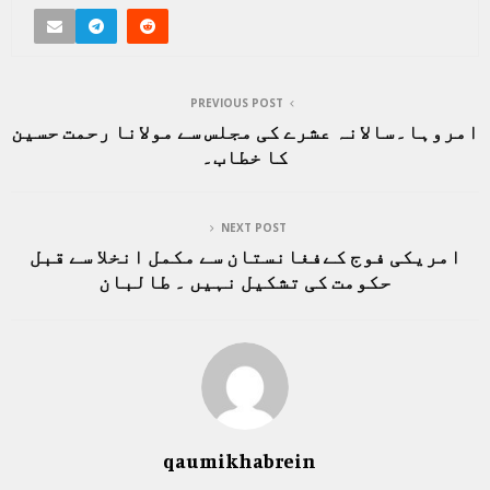
PREVIOUS POST
امروہا۔سالانہ عشرے کی مجلس سے مولانا رحمت حسین
کا خطاب۔
NEXT POST
امریکی فوج کےفغانستان سے مکمل انخلا سے قبل
حکومت کی تشکیل نہیں ۔ طالبان
qaumikhabrein