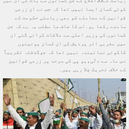
کوئی کسان ایسا نہیں تھا کہ جس نے ان زرعی
قوانین کے معاملے کو بھی ریاستی حکومت کے
سامنے رکھا ہو۔اس کا صاف سا مطلب یہ ہے کہ جن
کسانوں کی وزیر اعلیٰ سے ملاقات کرائی گئی ان
میں مغربی اتر پردیش کی ان کسان یونینوں
کاکوئی نمائیندہ نہیں تھا کہ جوگذشتہ تقریباً
دس ماہ سے دلّی،یو پی کی سرحد پر زرعی قوانین
کے خلاف تحریک چلا رہی ہیں۔