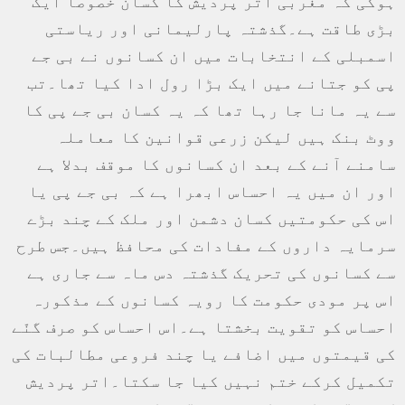
ہوگی کہ مغربی اتر پردیش کا کسان خصوصاً ایک
بڑی طاقت ہے۔گذشتہ پارلیمانی اور ریاستی
اسمبلی کے انتخابات میں ان کسانوں نے بی جے
پی کو جتانے میں ایک بڑا رول ادا کیا تھا۔تب
سے یہ مانا جا رہا تھا کہ یہ کسان بی جے پی کا
ووٹ بنک ہیں لیکن زرعی قوانین کا معاملہ
سامنے آنے کے بعد ان کسانوں کا موقف بدلا ہے
اور ان میں یہ احساس ابھرا ہے کہ بی جے پی یا
اس کی حکومتیں کسان دشمن اور ملک کے چند بڑے
سرمایہ داروں کے مفادات کی محافظ ہیں۔جس طرح
سے کسانوں کی تحریک گذشتہ دس ماہ سے جاری ہے
اس پر مودی حکومت کا رویہ کسانوں کے مذکورہ
احساس کو تقویت بخشتا ہے۔اس احساس کو صرف گنّے
کی قیمتوں میں اضافے یا چند فروعی مطالبات کی
تکمیل کرکے ختم نہیں کیا جا سکتا۔اتر پردیش