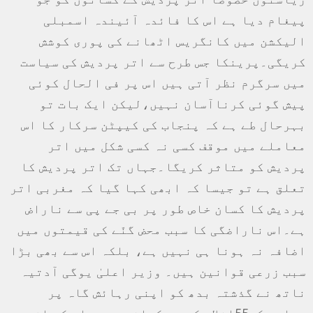
پیغام دیا ہے اس کا فائدہ آئیندہ اسمبلی
الیکشن میں کانگریس اٹھانے کی پوری کوشش
کریگی۔پرینکا جس طرح سے اتر پردیش کی سیاست
میں سرگرم نظر آتی ہیں اس پر فی الحال کوئی
پیش گوئی کرناآسان نہیں،لیکن ایک بات تو
بہرحال طے ہے کہ پنجاب کی کیپٹن سرکار کا اس
معاملے میں موقف کسی نہ کسی شکل میں اتر
پردیش کو متاثر کریگا۔جہاں تک اتر پردیش کا
تعلق ہے تو جیسا کہ ابھی کہا گیا کہ مغربی اتر
پردیش کا کسان خاص طور پر بی جے پی سے ناراض
ہے۔اس ناراضگی کا سبب محض گنّے کی قیمتوں میں
اضافہ نہ ہونا ہی نہیں ہے، بلکہ اس سے بھی بڑا
سبب زرعی قوانین ہیں۔ وزیر اعلیٰ یوگی آدتیہ
ناتھ نے گذشتہ بدھ کو اپنی رہائش گاہ پر
ریاست کے55اضلاع کے جن کسانوں سے بات کی ان میں