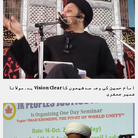
امام حسین کی وجہ سے شیعوں کاVision Clear ہے۔مولانا
ضمیر جعفری