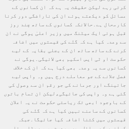
کرتی رہے لیکن حقیقت یہ ہے کہ ان کسانوں کے
مسائل کو دیکھتے ہوئے ان کی ناراضگی دور کرنا
کارمحال ہے۔حالانکہ کسانوں کے ساتھ چند روز
قبل ہوئی ایک میٹنگ میں وزیر اعلیٰ یوگی نے ان
سے وعدہ کیا ہے کہ گنّے کی قیمتوں میں اضافہ
کرنے کے ساتھ ساتھ ان کے بجلی بقایہ کے لیے
حکومت او ٹی ایس اسکیم بھی لائیگی۔یوگی نے
کسانوں سے یہ وعدہ بھی کیا ہے کہ ان کے خلاف
فصل جلانے کے جو معاملے درج ہیں وہ واپس لیے
جائینگے اور جرمانے کی جو رقم ان سے وصول کی
گئی ہے وہ واپس کی جائیگی،لیکن ان تمام باتوں
کے باوجود ابھی تک ریاستی حکومت نے یہ اعلان
کسانوں کے سامنے نہیں کیا ہے کہ گنّے کی
قیمتوں میں کتنا اضافہ کیا جائیگا۔جبکہ
کسانوں کے مسائل میں سردست سب سے بڑا مسئلہ