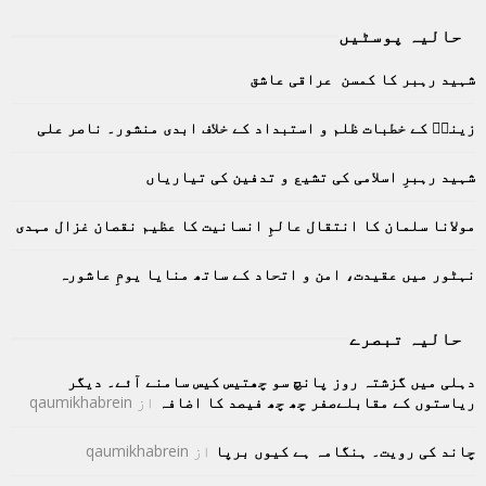
S
r
حالیہ پوسٹیں
c
E
h
شہید رہبر کا کمسن عراقی عاشق
f
A
o
زینبؑ کے خطبات ظلم و استبداد کے خلاف ابدی منشور۔ ناصر علی
r
R
:
C
شہید رہبرِ اسلامی کی تشیع و تدفین کی تیاریاں
H
مولانا سلمان کا انتقال عالمِ انسانیت کا عظیم نقصان غزال مہدی
نہٹور میں عقیدت، امن و اتحاد کے ساتھ منایا یومِ عاشورہ
حالیہ تبصرے
دہلی میں گزشتہ روز پانچ سو چھتیس کیس سامنے آئے۔ دیگر
ریاستوں کے مقابلےصفر چھ چھ فیصد کا اضافہ
از
qaumikhabrein
چاند کی رویت۔ ہنگامہ ہے کیوں برپا
از
qaumikhabrein