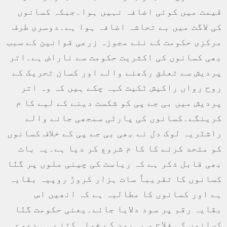
قیمت میں کوئی اضافہ نہیں ہوا۔جبکہ کسانوں
کی لاگت میں بے تحاشہ اضافہ ہوا ہے۔دوسری طرف
مرکزی حکومت کے نئے مجوزہ زرعی قوانین کے سبب
بھی کسانوں کی اکثریت حکومت سے ناراض ہے۔اتر
پردیش سے تعلق رکھنے والے اور کسان تحریک کے
روح رواں راکیش ٹکیت کہہ چکے ہیں کہ وہ اتر
پردیش میں بی جے پی کو شکست دینے کے لیے کا م
کرینگے۔کسانوں کی پارٹی سمجھی جانے والے
راشٹریہ لوک دل نے بھی بی جے پی کے خلاف کسانوں
کو متحد کرنے کا کا م شروع کر دیا ہے۔یہ بات
بھی قابل ذکر ہے کہ ریاست کی چینی ملوں پر گنّا
کسانوں کا تقریباً سات ہزار کروڑ روپیہ بقایہ
ہے اور کسانوں کا مطالبہ ہے کہ انھیں اس
بقایہ رقم پر سود دلایا جائے۔یعنی حکومت گنّا
کسانوں کی فلاح و بہبود کے خواہ کتنے ہی دعوے