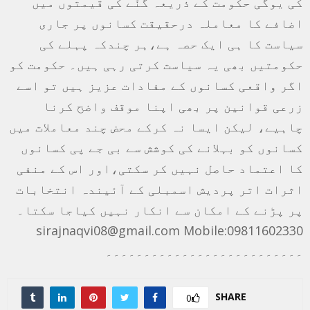
کی یوگی حکومت کے ذریعہ گنّے کی قیمتوں میں
اضافے کا معاملہ درحقیقت کسانوں پر جاری
سیاست کا ہی ایک حصہ ہے،ہر چندکہ پہلے کی
حکومتیں بھی یہ سیاست کرتی رہی ہیں۔ حکومت کو
اگر واقعی کسانوں کے مفادات عزیز ہیں تو اسے
زرعی قوانین پر بھی اپنا موقف واضح کرنا
چاہیے، لیکن ایسا نہ کرکے محض چند معاملات میں
کسانوں کو بہلانے کی کوشش سے بی جے پی کسانوں
کا اعتماد حاصل نہیں کر سکتی،اور اس کے منفی
اثرات اتر پردیش اسمبلی کے آئیندہ انتخابات
پر پڑنے کے امکان سے انکار نہیں کیاجا سکتا۔
sirajnaqvi08@gmail.com Mobile:09811602330
۔۔۔۔۔۔۔۔۔۔۔۔۔۔۔۔۔۔۔۔۔۔۔۔۔۔
SHARE
0