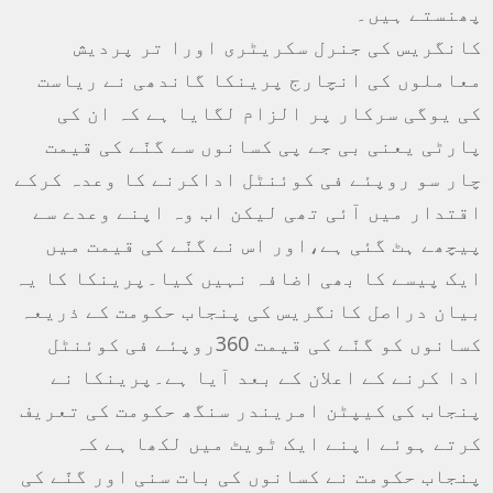
پھنستے ہیں۔
کانگریس کی جنرل سکریٹری اورا تر پردیش
معاملوں کی انچارج پرینکا گاندھی نے ریاست
کی یوگی سرکار پر الزام لگایا ہے کہ ان کی
پارٹی یعنی بی جے پی کسانوں سے گنّے کی قیمت
چار سو روپئے فی کوئنٹل اداکرنے کا وعدہ کرکے
اقتدار میں آئی تھی لیکن اب وہ اپنے وعدے سے
پیچھے ہٹ گئی ہے،اور اس نے گنّے کی قیمت میں
ایک پیسے کا بھی اضافہ نہیں کیا۔پرینکا کا یہ
بیان دراصل کانگریس کی پنجاب حکومت کے ذریعہ
کسانوں کو گنّے کی قیمت 360روپئے فی کوئنٹل
ادا کرنے کے اعلان کے بعد آیا ہے۔پرینکا نے
پنجاب کی کیپٹن امریندر سنگھ حکومت کی تعریف
کرتے ہوئے اپنے ایک ٹویٹ میں لکھا ہے کہ
پنجاب حکومت نے کسانوں کی بات سنی اور گنّے کی