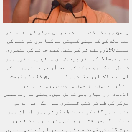
واضح رہے کہ گذشتہ بدھ کو ہی مرکز کی اقتصادی
معاملات کی کابینی کمیٹی نے کسانوں کو گنّے کی
قیمت 290روپئے فی کوئنٹل کیے جانے کی منظوری
دی ہے۔حالانکہ اتر پردیش ان پانچ ریاستوں میں
شامل ہے کہ جو مرکز کی ایف آر پی پر نہیں بلکہ
اپنے حالات اور تقاضوں کے مطابق گنّے کی قیمت
طے کرتے ہیں۔ان میں پنجاب،ہریانہ،اتر
اکھنڈاور بہار بھی شامل ہیں۔یعنی یہ ریاستیں
مرکز کی طے کی گئی قیمتوں سے الگ ایس اے پی
بنیاد پر گنّے کی قیمت طے کر تی ہیں۔اب ان میں
سے کانگریس اقتدار والی پنجاب ریاست نے جس
طرح گنّے کی قیمت طے کی ہے اور اس کے نتیجے میں