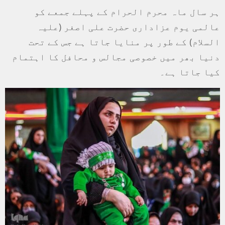
ہر سال ماہ محرم الحرام کے پہلے جمعے کو
عالمی یوم عزاداری حضرت علی اصغر (علیہ
السلام) کے طور پر منایا جاتا ہے جس کے تحت
دنیا بھر میں خصوصی مجالس و محافل کا اہتمام
کیا جاتا ہے۔