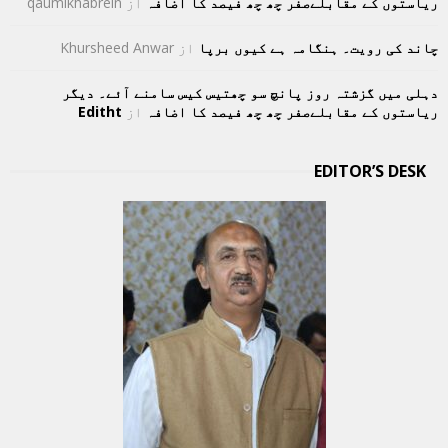
ریاستوں کے مقابلےصفر چھ چھ فیصد کا اضافہ
از
qaumikhabrein
چاند کی رویت۔ ہنگامہ ہے کیوں برپا
از
Khursheed Anwar
دہلی میں گزشتہ روز پانچ سو چھتیس کیس سامنے آئے۔ دیگر
ریاستوں کے مقابلےصفر چھ چھ فیصد کا اضافہ
از
Editht
EDITOR’S DESK