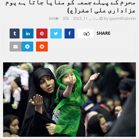
محرم کے پہلے جمعہ کو منایا جاتا ہے یوم
عزاداری علی اصغر( ع)
qaumikhabrein
by
جولائی 11, 2023
0
449
SHARE
0