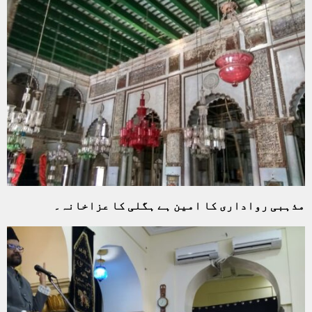
مذہبی رواداری کا امین ہے ہگلی کا عزاخانہ۔