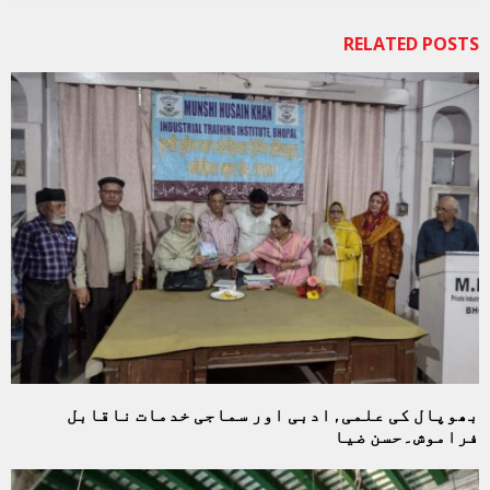
RELATED POSTS
بھوپال کی علمی , ادبی اور سماجی خدمات ناقابل
فراموش۔حسن ضیا