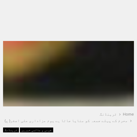
Home
ٹرینڈنگ
محرم کے پہلے جمعہ کو منایا جاتا ہے یوم عزاداری علی اصغر( ع)
قومی و عالمی خبریں
ٹرینڈنگ