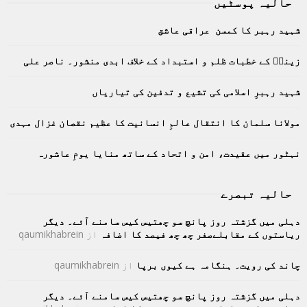
حالیہ پوسٹیں
c
E
h
شہید رہبر کا کمسن عراقی عاشق
f
A
o
زینبؑ کے خطبات ظلم و استبداد کے خلاف ابدی منشور۔ ناصر علی
r
R
:
C
شہید رہبرِ اسلامی کی تشیع و تدفین کی تیاریاں
H
مولانا سلمان کا انتقال عالمِ انسانیت کا عظیم نقصان غزال مہدی
نہٹور میں عقیدت، امن و اتحاد کے ساتھ منایا یومِ عاشورہ
حالیہ تبصرے
دہلی میں گزشتہ روز پانچ سو چھتیس کیس سامنے آئے۔ دیگر
ریاستوں کے مقابلےصفر چھ چھ فیصد کا اضافہ
از
qaumikhabrein
چاند کی رویت۔ ہنگامہ ہے کیوں برپا
از
qaumikhabrein
دہلی میں گزشتہ روز پانچ سو چھتیس کیس سامنے آئے۔ دیگر