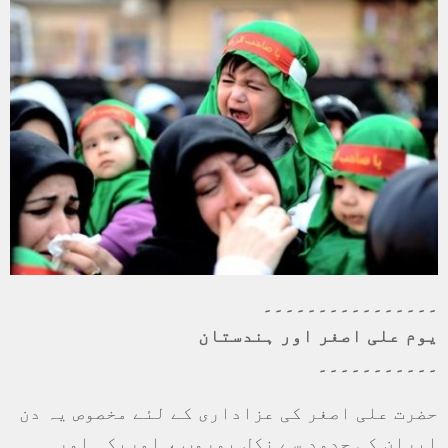
۔۔۔۔۔۔۔۔۔۔۔۔۔۔۔۔
یوم علی اصغر اور ہندستان
۔۔۔۔۔۔۔۔۔۔۔
حضرت علی اصغر کی عزاداری کے لئے مخصوص یہ دن
ایران کی حدود سے نکل یوروپ ، امریکہ اور