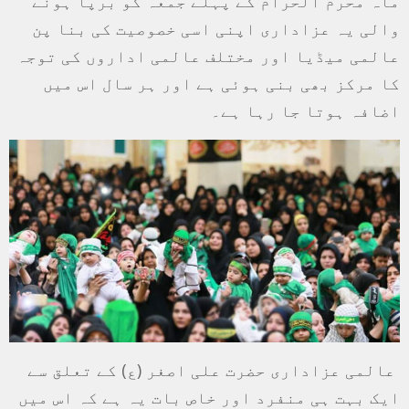
ماہ محرم الحرام کے پہلے جمعہ کو برپا ہونے
والی یہ عزاداری اپنی اسی خصوصیت کی بنا پن
عالمی میڈیا اور مختلف عالمی اداروں کی توجہ
کا مرکز بھی بنی ہوئی ہے اور ہر سال اس میں
اضافہ ہوتا جا رہا ہے۔
عالمی عزاداری حضرت علی اصغر (ع) کے تعلق سے
ایک بہت ہی منفرد اور خاص بات یہ ہے کہ اس میں