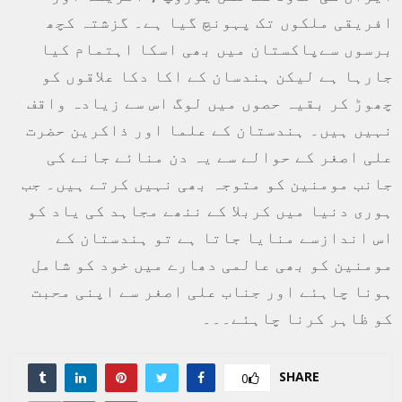
افریقی ملکوں تک پہونچ گیا ہے۔ گزشتہ کچھ
برسوں سےپاکستان میں بھی اسکا اہتمام کیا
جارہا ہے لیکن ہندسان کے اکا دکا علاقوں کو
چھوڑ کر بقیہ حصوں میں لوگ اس سے زیادہ واقف
نہیں ہیں۔ ہندستان کے علما اور ذاکرین حضرت
علی اصغر کے حوالے سے یہ دن منائے جانے کی
جانب مومنین کو متوجہ بھی نہیں کرتے ہیں۔ جب
ہوری دنیا میں کربلا کے ننھے مجاہد کی یاد کو
اس اندازسے منایا جاتا ہے تو ہندستان کے
مومنین کو بھی عالمی دھارے میں خود کو شامل
ہونا چاہئے اور جناب علی اصغر سے اپنی محبت
کو ظاہر کرنا چاہئے۔۔۔
SHARE
0