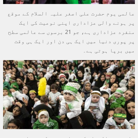
عالمی یوم حضرت علی اصغر علیہ السلام کے موقع
پر ہونے والی عزاداری اپنی نوعیت کی ایک
منفرد عزاداری ہے، جو 21 برسوں سے عالمی سطح
پر پوری دنیا میں ایک ہی دن اور ایک ہی وقت
میں برپا ہوتی ہے۔