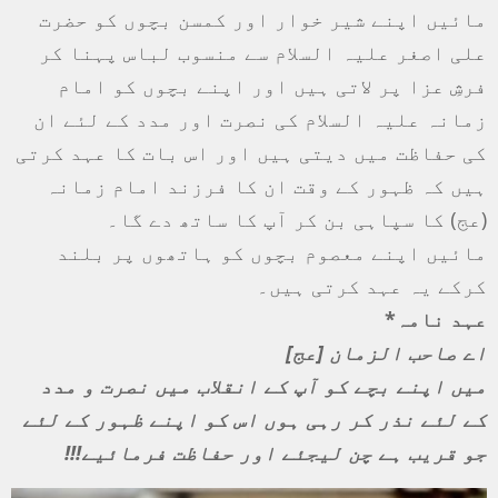
مائیں اپنے شیر خوار اور کمسن بچوں کو حضرت
علی اصغر علیہ السلام سے منسوب لباس پہنا کر
فرشِ عزا پر لاتی ہیں اور اپنے بچوں کو امام
زمانہ علیہ السلام کی نصرت اور مدد کے لئے ان
کی حفاظت میں دیتی ہیں اور اس بات کا عہد کرتی
ہیں کہ ظہور کے وقت ان کا فرزند امام زمانہ
(عج) کا سپاہی بن کر آپ کا ساتھ دے گا۔
مائیں اپنے معصوم بچوں کو ہاتھوں پر بلند
کرکے یہ عہد کرتی ہیں۔
عہد نامہ*
اے صاحب الزمان [عج]
میں اپنے بچے کو آپ کے انقلاب میں نصرت و مدد
کے لئے نذر کر رہی ہوں اس کو اپنے ظہور کے لئے
جو قریب ہے چن لیجئے اور حفاظت فرمائیے!!!