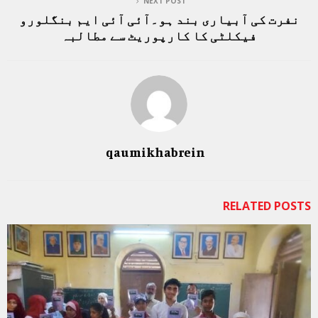
NEXT POST
نفرت کی آبیاری بند ہو۔آئی آئی ایم بنگلورو
فیکلٹی کا کارپوریٹ سے مطالبہ
qaumikhabrein
RELATED POSTS