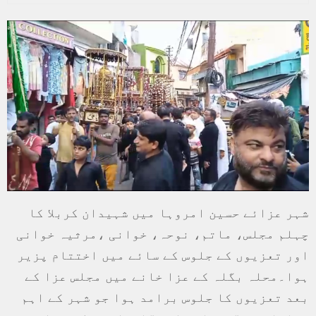
شہر عزائے حسین امروہا میں شہیدان کربلا کا
چہلم مجلس، ماتم، نوحہ، خوانی ،مرثیہ خوانی
اور تعزیوں کے جلوس کے سائے میں اختتام پزیر
ہوا۔محلہ بگلہ کے عزا خانے میں مجلس عزا کے
بعد تعزیوں کا جلوس برامد ہوا جو شہر کے اہم