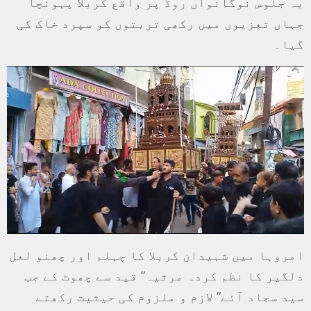
یہ جلوس نوگانواں روڈ پر واقع کربلا پہونچا
جہاں تعزیوں میں رکھی تربتوں کو سپرد خاک کی
گیا۔
امروہا میں شہیدان کربلا کا چہلم اور چھنو لعل
دلگیر کا نظم کردہ مرثیہ” قید سے چھوٹ کے جب
سید سجاد آئے” لازم و ملزوم کی حیثیت رکھتے