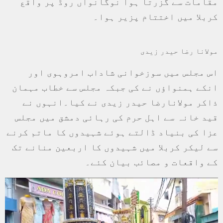
مقامات سے گزرتا ہوا نوگانواں روڈ پر واقع
کربلا میں اختتام پزیر ہوا۔
مولانا رضا حیدر زیدی
اس مجلس میں سوزخوانی شاداب امروہوی اور
انکے ہمنواؤں نے کی جبکہ مجلس سے خطاب مہمان
ذاکر مولانارضا حیدر زیدی نے کیا۔انہوں نے
قید خانہ سے اہل حرم کی رہائی دمشق میں مجلس
عزا کی بنیاد ڈالتے ہوئے شہیدوں کا ماتم کرنے
سے لیکر کربلا میں شہیدوں کا اربعین منانے تک
کے واقعات و مصائب بیان کئے۔