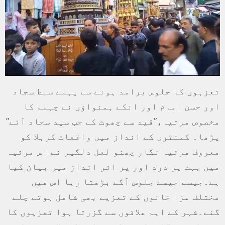
تعزہوں کا جلوس برامد ہونے سے پہلے سبط سجاد
اور حسن امام اور انکے ہمنواؤں نے چہلم کا
مخصوص مرثیہ،”قید سے چھوٹ کے جب سید سجاد آئے”
پڑھا۔ کمنٹری کے انداز میں واقعات کربلا کو
معروف مرثیہ نگار چھنو لعل دلگیر نے اس مرثیہ
میں بہت پر درد اور پر اثر انداز میں بیان کیا
ہے۔جیسے جیسے جلوس آگے بڑھتا رہا اس میں
مختلف عزا خانوں کے تعزیے بھی شامل ہوتے چلے
گئے۔شہر کے اہم علاقوں سے گزرتا ہوا تعزیوں کا