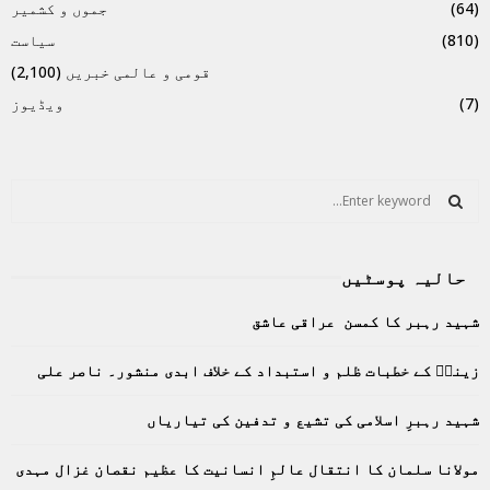
(64)
جموں و کشمیر
(810)
سیاست
قومی و عالمی خبریں
(2,100)
(7)
ویڈیوز
S
e
a
S
r
حالیہ پوسٹیں
c
E
h
شہید رہبر کا کمسن عراقی عاشق
f
A
o
زینبؑ کے خطبات ظلم و استبداد کے خلاف ابدی منشور۔ ناصر علی
r
R
:
C
شہید رہبرِ اسلامی کی تشیع و تدفین کی تیاریاں
H
مولانا سلمان کا انتقال عالمِ انسانیت کا عظیم نقصان غزال مہدی