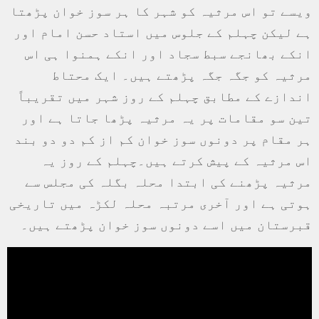
ویسے تو اس مرثیہ کو شہر کا ہر سوز خوان پڑھتا
ہے لیکن چہلم کے جلوس میں استاد حسن امام اور
انکے بھانجے سبط سجاد اور انکے ہمنوا ہی اس
مرثیہ کو جگہ جگہ پڑھتے ہیں۔ ایک محتاط
اندازے کے مطابق چہلم کے روز شہر میں تقریباً
تین سو مقامات پر یہ مرثیہ پڑھا جاتا ہے اور
ہر مقام پر دونوں سوز خوان کم از کم دو دو بند
اس مرثیہ کے پیش کرتے ہیں۔چہلم کے روز یہ
مرثیہ پڑھنے کی ابتدا محلہ بگلہ کی مجلس سے
ہوتی ہے اور آخری مرتبہ محلہ لکڑہ میں تاریخی
قبرستان میں اسے دونوں سوز خوان پڑھتے ہیں۔