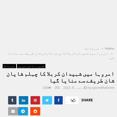
Home
ٹرینڈنگ
امروہا میں شہیدان کربلا کا چہلم شایان شان طریقے سے منایا
گیا
قومی و عالمی خبریں
ٹرینڈنگ
امروہا میں شہیدان کربلا کا چہلم شایان
شان طریقے سے منایا گیا
qaumikhabrein
by
ستمبر 8, 2023
0
290
SHARE
1