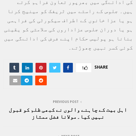
کی ادائےگی میں بھرپور تعاون فراہم کرتے
ہیں۔ جلوس کے راستے میں ٹریفک کو مینیج کرنا
ہو یا عزا خانوں کے اطراف سیکورٹی کی فراہمی
ہو یا دوران جلوس عزاداروں کی سلامتی کو یقینی
بنانا ہو پولیس حکام اپنے فرض کی ادائےگی میں
کوئی کسر نہیں چھوڑتے۔
SHARE
1
PREVIOUS POST
اہل بیت کے چاہنے والوں نے کبھی ظلم کو قبول
نہیں کیا۔مولانا فضل ممتاز