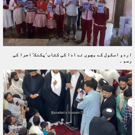
اردو اسکول کے بچوں نے ادا کی کتاب ‘پکنک’ اجرا کی
رسم ۔