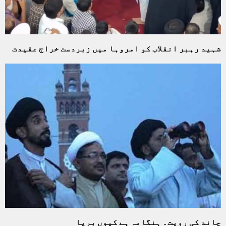
شہید رہبر انقلاب کو امروہا میں زبردست خراج عقیدت
چاند کی رویت۔ ہنگامہ ہے کیوں برپا