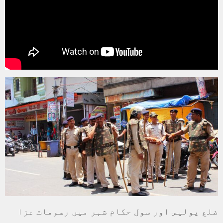
ضلع پولیس اور سول حکام شہر میں رسومات عزا