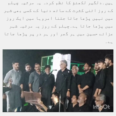
ہیں۔دلگیر لکھنؤ کا نظم کردہ یہ مرثیہ چہلم
کے روز اتنی کثرت کے ساتھ دنیا کے کسی بھی شہر
میں نہیں پڑھا جاتا جتنا امروہا میں ایک روز
میں پڑھا جاتا ہے۔چہلم کے روز یہ مرثیہ شہر
عزائے حسین میں ہر گھر اور ہر در پر پڑھا جاتا
ہے۔