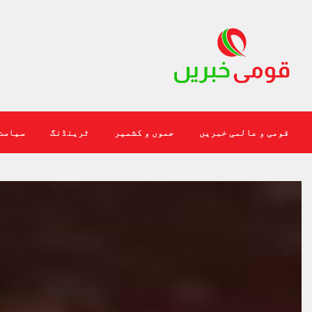
قومی و عالمی خبریں
جموں و کشمیر
ٹرینڈنگ
سیاست