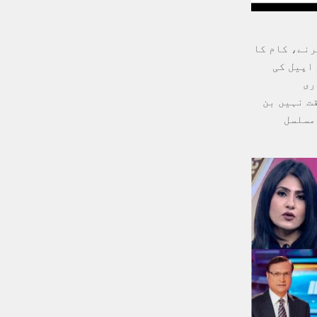
رنے، کام کا
 اپیل کی
ری
ت نہیں بن
مسلسل