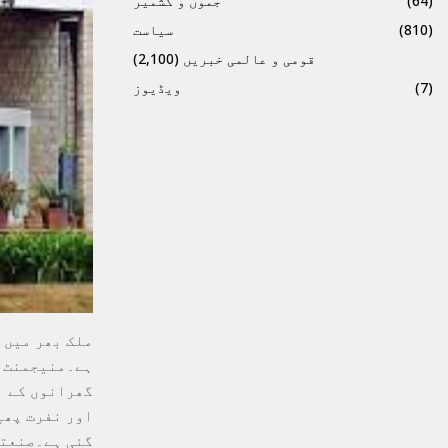
(64)
جموں و کشمیر
(810)
سیاست
قومی و عالمی خبریں
(2,100)
(7)
ویڈیوز
ملک بھر میں 
گھرانوں کے ن
اور نفرت پھی
گئی ہے۔صنعتی