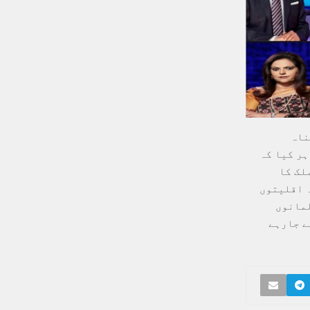
ناہ
ہر کیا کہ
لک کا
ہ اقلیتوں
لمانوں
ے جارہے