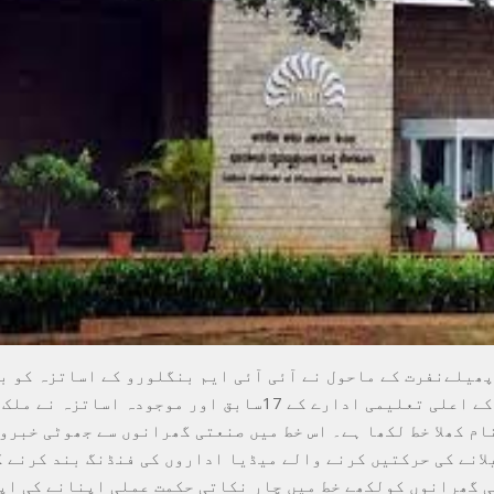
پھیلےنفرت کے ماحول نے آئی آئی ایم بنگلورو کے اساتزہ کو ب
ہے۔منیجمنٹ کے اعلی تعلیمی ادارے کے 17سابق اور موجودہ اساتزہ
ام کھلا خط لکھا ہے۔ اس خط میں صنعتی گھرانوں سے جھوٹی خبرو
لانے کی حرکتیں کرنے والے میڈیا اداروں کی فنڈنگ بند کرنے ک
 گھرانوں کولکھے خط میں چار نکاتی حکمت عملی اپنانے کی اپ