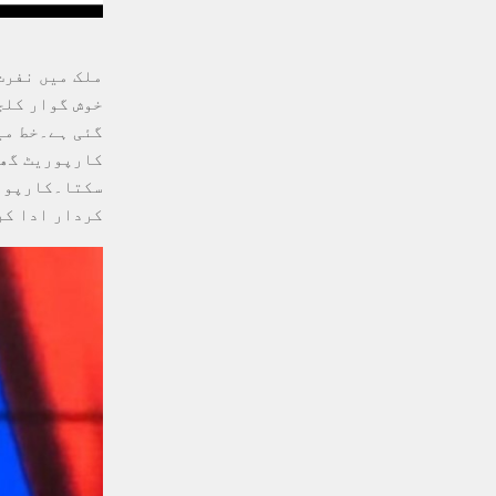
ملک میں نفرت
خوش گوار کلچ
گئی ہے۔خط می
کارپوریٹ گھر
سکتا۔کارپوری
کردار ادا کر