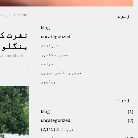
Home
ٹرینڈ
زمرے
blog
نفرت کی
uncategorized
بنگلور
ٹرینڈنگ
جموں و کشمیر
y
qaumikhabrein
سیاست
قومی و عالمی خبریں
ویڈیوز
زمرے
blog
(1)
uncategorized
(2)
ٹرینڈنگ
(2,115)