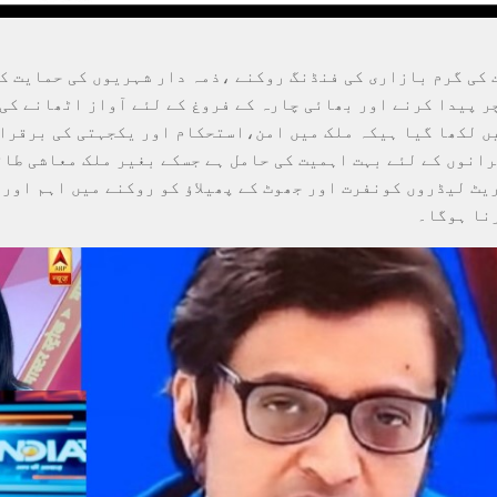
 کی گرم بازاری کی فنڈنگ روکنے ،ذمہ دار شہریوں کی حمایت ک
ر پیدا کرنے اور بھائی چارہ کے فروغ کے لئے آواز اٹھانے کی
ں لکھا گیا ہیکہ ملک میں امن،استحکام اور یکجہتی کی برقرا
انوں کے لئے بہت اہمیت کی حامل ہے جسکے بغیر ملک معاشی طاق
ٹ لیڈروں کونفرت اور جھوٹ کے پھیلاؤ کو روکنے میں اہم اور 
نا ہوگا۔