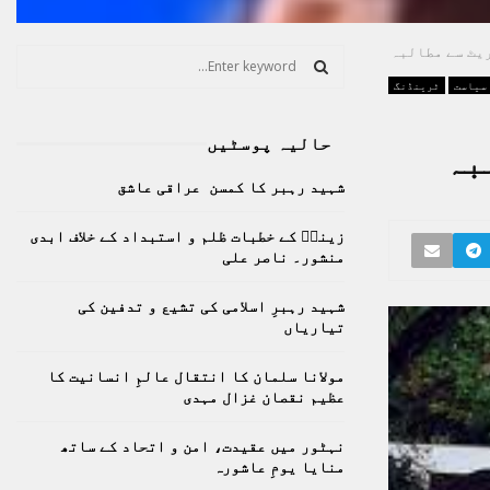
ریٹ سے مطالبہ
S
e
سیاست
ٹرینڈنگ
a
S
r
حالیہ پوسٹیں
c
بہ
E
h
شہید رہبر کا کمسن عراقی عاشق
f
A
o
زینبؑ کے خطبات ظلم و استبداد کے خلاف ابدی
r
R
منشور۔ ناصر علی
:
C
شہید رہبرِ اسلامی کی تشیع و تدفین کی
تیاریاں
H
مولانا سلمان کا انتقال عالمِ انسانیت کا
عظیم نقصان غزال مہدی
نہٹور میں عقیدت، امن و اتحاد کے ساتھ
منایا یومِ عاشورہ