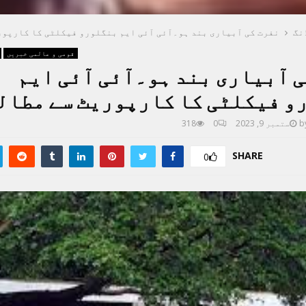
نگ
نفرت کی آبیاری بند ہو۔آئی آئی ایم بنگلورو فیکلٹی کا کارپو
قومی و عالمی خبریں
 آبیاری بند ہو۔آئی آئی ایم
و فیکلٹی کا کارپوریٹ سے مطال
b
ستمبر 9, 2023
0
318
SHARE
0