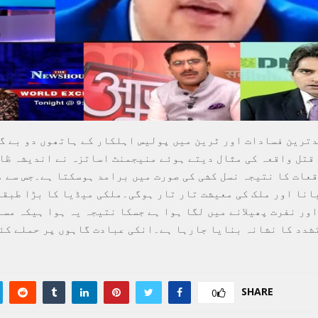
دترین فسادات اور ٹرین میں پولیس اہلکار کے ہاتھوں دو بے گ
قتل واقعہ کی مثال دیتے ہوئے منیجمنٹ اساتزہ نے اندیشہ ظا
قعات کا نتیجہ نسل کشی کی صورت میں برامد ہوسکتا ہے۔جس سے م
انا اور ملک کی معیشت تار تار ہوگی۔ملکی میڈیا کا بڑا طبق
 اور نفرت پھیلانے میں لگا ہوا ہے جسکا نتیجہ یہ ہوا ہیکہ مس
شدد کا نشانہ بنایا جارہا ہے۔انکی عبادت گاہوں پر حملے کئ
SHARE
0