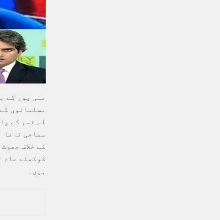
منی پور کے ب
مسلمانوں کے 
اس قسم کے وا
سماجی تانا ب
کے خلاف جھوٹ
کوکھلے عام ت
ہیں۔