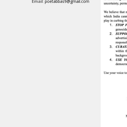
Email
:
poetabbas9@gmail.com