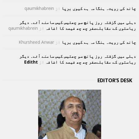
چاند کی رویت۔ ہنگامہ ہے کیوں برپا
از
qaumikhabrein
دہلی میں گزشتہ روز پانچ سو چھتیس کیس سامنے آئے۔ دیگر
ریاستوں کے مقابلےصفر چھ چھ فیصد کا اضافہ
از
qaumikhabrein
چاند کی رویت۔ ہنگامہ ہے کیوں برپا
از
Khursheed Anwar
دہلی میں گزشتہ روز پانچ سو چھتیس کیس سامنے آئے۔ دیگر
ریاستوں کے مقابلےصفر چھ چھ فیصد کا اضافہ
از
Editht
EDITOR’S DESK