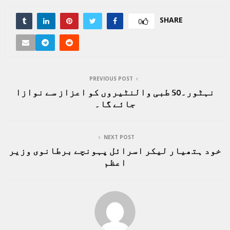
SHARE
0
PREVIOUS POST
نہٹور۔50 طبی والنٹیروں کو اعزاز سے نوازا
جائے گا۔
NEXT POST
خود ہتھیار لیکر اسرائل پہونچے برطانوی وزیر
اعظم