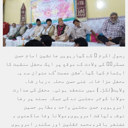
رسول اکرم ﷺ کے گیارہویں جانشین امام حسن
عسکریؑ کی ولادت کے موقع پر ایک محفل منقبت کا
اہتمام کیا گیا۔’جشن عصمت ‘کے عنوان سے یہ
محفل عزا خانہ غنی حسن محلہ دربار شاہ
ولایت(لکڑہ) میں منعقد ہوئی۔ محفل کی صدارت
مولانا کوثر مجتبیٰ نے کی جبکہ مسند پر رضا
امروہوی، حسن مجتبیٰ واحد ،مطاہر حسین
نوشہ،لیاقت امروہوی،مولانا وفا ساکھنوی ،
غضنفر باقر،محمد ثقلین اور سکندر امروہوی