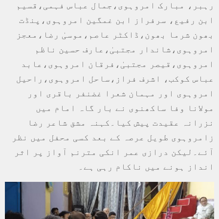
رہبر، مبارک امروہوی،جمال عباس فہمی،قسیم
ابن رفیع، سرفراز ابن غمگین امروہوی،پنڈت
بھون شرما بھون،ڈاکٹر عاصم،موسیٰ رضا،معجز
امروہوی،شاندار مجتبیٰ،عارف حسین ناظم
امروہوی،قیصر مجتبیٰ،فرقان امروہوی،عابد
عباس کوکب، اشرف فراز،ساحل امروہوی،راحیل
امروہوی اور مہمان شعرا غضنفر باقری اور
مولانا وفا ساکھنوی نے بار گاہ امام میں
نزرانہ عقیدت پیش کیا۔کہنہ مشق شاعر رضا
زامروہوی طویل عرصہ کے بعد کسی محفل میں نظر
آئے۔لیکن درازی عمر انکی مترنم آواز پر اثر
انداز ہونے میں ناکام رہی ہے۔