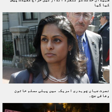
کیا گیا
نصرت جہاں چوہدری امریکہ میں پہلی مسلم خاتون
وفاقی جج۔