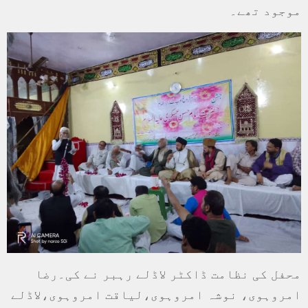
موجود تھے۔
محفل کی نظامت ڈاکٹر لاڈلے رہبر نے کی۔رضا
امروہوی، نوشہ امروہوی،لیاقت امروہوی،لاڈلے