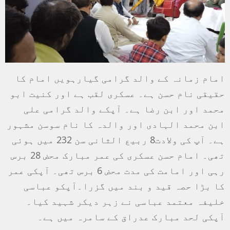
امام زمانہ کے والد گرامی گیارہویں امام کا
حقیقی نام حسن ہے۔ عسکری لقب ہے اور کنیت ابو
محمد اور ابن رضا ہے۔ آپکے والد گرامی علی
ابن محمد الہادی اور والدہ کا نام سوسن مشہور
ہے۔ آپ کی ولادت8 ربیع الثانی سن 232 میں ہوئی
تھی۔ امام حسن عسکری کی عمر مبارک محض 28 برس
رہی اور امامت کی مدت محض 6 برس تھی۔ آپکی عمر
کا بڑا حصہ قید و بند میں گزرا۔آپکو عباسی
خلیفہ معتمد عباسی نے زہر دیکر شہید کیا۔
آپکی لحد مبارک عدراق کے سامرہ میں ہے۔