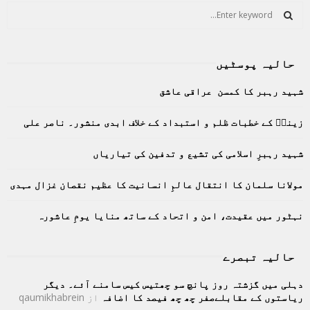
S
e
a
S
r
حالیہ پوسٹیں
c
E
h
شہید رہبر کا کمسن عراقی عاشق
f
A
o
زینبؑ کے خطبات ظلم و استبداد کے خلاف ابدی منشور۔ ناصر علی
r
R
:
C
شہید رہبرِ اسلامی کی تشیع و تدفین کی تیاریاں
H
مولانا سلمان کا انتقال عالمِ انسانیت کا عظیم نقصان غزال مہدی
نہٹور میں عقیدت، امن و اتحاد کے ساتھ منایا یومِ عاشورہ
حالیہ تبصرے
دہلی میں گزشتہ روز پانچ سو چھتیس کیس سامنے آئے۔ دیگر
ریاستوں کے مقابلےصفر چھ چھ فیصد کا اضافہ
از
qaumikhabrein