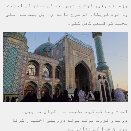
پڑھائے بغیر لوٹ جائیں عید کی نماز کی امامت
وہ خود کریگا۔ اس طرح خاندان اہل بیت سے اسکی
محبت کی قلعی کھل گئی۔
امام رضا کے کچھ حکیمانہ اقوال یہ ہیں۔
دولت و ثروت ہوتے ہوئے درویشی اختیار کرنا
مردان خدا کی نشانی ہے