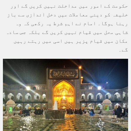
حکومت کے امور میں مداخلت نہیں کریں گے اور
خلیفہ کو دینی معاملات میں دخل اندازی سے باز
رہنا ہوگا۔ امام نے اہم شرط یہ رکھی کہ وہ
شاہی محل میں قیام نہیں کریں گے بلکہ جس سادہ
مکان میں قیام پزیر ہیں اسی میں رہتے رہیں
گے۔