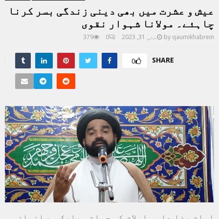
عیش و عشرت میں بھی دینی زندگی بسر کرنا
چاہئے۔ مولانا شہوار نقوی
qaumikhabrein
by
مئی 31, 2023
0
379
SHARE
0
امام رضا علیہ اسلام کی حیات مبارک سے انسان