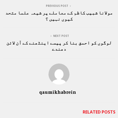
PREVIOUS POST
مولانا شبیب کاظم کے معاملے پر شیعہ علما متحد
کیوں نہیں ؟
NEXT POST
لوگوں کو احمق بنا کر پیسے اینٹھنے کے آن لائن
دھندے
qaumikhabrein
RELATED POSTS