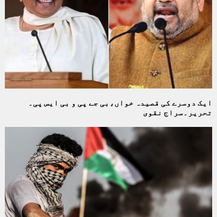
ایک دوسرے کی قصیدہ خواں،بی جے پی و بی ایس پی۔
تحریر۔سراج نقوی