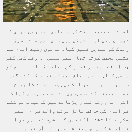
امام نے خلیفہ وقت کی دامادی اور ولی عہدی کے
دوران بھی اپنے دینی رہن سہن اور سادہ طرز
زندگ کو تبدیل نہیں کیا۔ مامون رشید امام سے
کتنی محبت کرتا تھا اسکی قلعی اس وقت کھل گئی
جب اس نے عید کی نماز کی امامت کے لئے امام کو
راضی کرلیا۔ جب امام عید کی نماز کے لئے گھر
سے روانہ ہوئے تو انکے پیچھے عوام کا ہجوم
تھا۔ خلیفہ کے جاسوسوں نے اسے خبردار کیا کہ
اگر امام رضا نماز پڑھانے میں کامیاب ہو گئے
تو امام کی جانب مائل ہونے والے عوام اسکی
حکومت کا تختہ الٹ دیں گے۔ خوف زدہ ہو کر اس
نے امام کے پاس پیغام بھیجا کہ آپ نماز