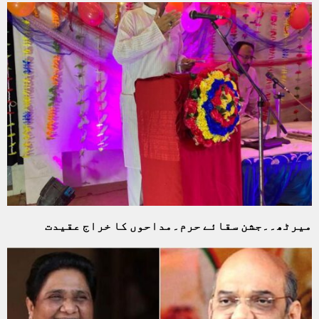
میرٹھ۔۔جشن سقائے حرم۔مداحوں کا خراج عقیدت