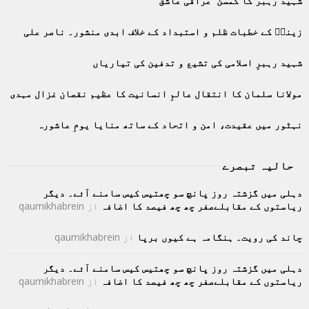
شہید رہبر کا کمسن عراقی عاشق
f
A
o
زینبؑ کے خطبات ظلم و استبداد کے خلاف ابدی منشور۔ ناصر علی
r
R
:
C
شہید رہبرِ اسلامی کی تشیع و تدفین کی تیاریاں
H
مولانا سلمان کا انتقال عالمِ انسانیت کا عظیم نقصان غزال مہدی
نہٹور میں عقیدت، امن و اتحاد کے ساتھ منایا یومِ عاشورہ
حالیہ تبصرے
دہلی میں گزشتہ روز پانچ سو چھتیس کیس سامنے آئے۔ دیگر
ریاستوں کے مقابلےصفر چھ چھ فیصد کا اضافہ
از
qaumikhabrein
چاند کی رویت۔ ہنگامہ ہے کیوں برپا
از
qaumikhabrein
دہلی میں گزشتہ روز پانچ سو چھتیس کیس سامنے آئے۔ دیگر
ریاستوں کے مقابلےصفر چھ چھ فیصد کا اضافہ
از
qaumikhabrein