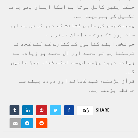
جسکا یقین کامل ہوتا ہے اسکا ایمان بھی پایہ
تکمیل کو پہونچتا ہے۔
چھینک جسم کی ساری کثافت کو دور کرتی ہے اور
سات روز تک موت سے امان دیتی ہے
جو شخص اپنے گناہوں کے کفارے کے لئے کچھ نہ
کرسکتا ہو تو محمد اور آل محمد پر زیادہ سے
زیادہ درود پڑھے اس سے اسکے گناہ جھڑ جائیں
گے۔
قرآن پڑھنے، شہد کھانے اور دودھ پینے سے
حافظہ بڑھتا ہے۔
SHARE
0