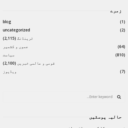
زمرے
blog
(1)
uncategorized
(2)
ٹرینڈنگ
(2,115)
(64)
جموں و کشمیر
(810)
سیاست
قومی و عالمی خبریں
(2,100)
(7)
ویڈیوز
S
e
a
S
r
حالیہ پوسٹیں
c
E
h