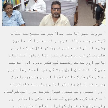
امروہا میں ‘جامعہ ہدا’ میں سامعین سے خطاب
کرتے ہوئے مولانا شہوار نے بتایا کہ مامون
رشید نے اپنے بھائی امین کو قتل کرکے اپنی
حکومت کو تو وسعیع کرلیا تھا لیکن اسے اسکو
باقی اور سلامت رکھنے کی فکر تھی۔ اس اندیشے
میں کہ خاندان اہل بیت کی فرد امام رضا کہیں
اسکی حکومت کے لئے خطرا نہ بن جائیں مامون
رشید نے امام رضا کو اپنی بیٹی سے عقد کرنے
اور انہیں ولی عہدی قبول کرنے پر راضی کرلیا۔
امام نے کچھ شرطوں کے ساتھ اسکی دامادی اور
ولی عہدی کو قبول کرلیا۔ امام نے کہا کہ وہ