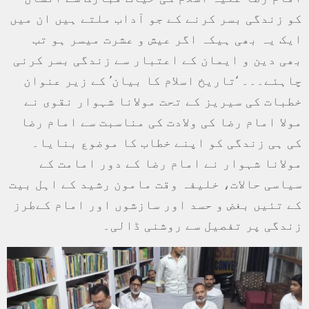
کو زندگی بسر کرنے کے جو آداب ملتے ہیں ان میں
ایک یہ بھی ہیکہ اگر عیش و عشرت میسر ہو تب
بھی دین و ایمان کے اعتبار سے زندگی بسر کرنی
چاہئے۔۔۔ ‘تاریخ اسلام کا بیان’ کے زیر عنوان
خطبات کی سیریز کے تحت مولانا شہوار نقوی نے
مولا امام رضا کی ولادت کی مناسبت سے امام رضا
کی ہی زندگی کو اپنے خطاب کا موضوع بنایا۔
مولانا شہوار نے امام رضا کے دور امامت کے
سیاسی حالات، خلیفہ وقت مامون رشید کے اہل بیت
کے تئیں بغض و حسد اور سازشوں اور امام کےطرز
زندگی پر تفصیل سے روشنی ڈالی۔