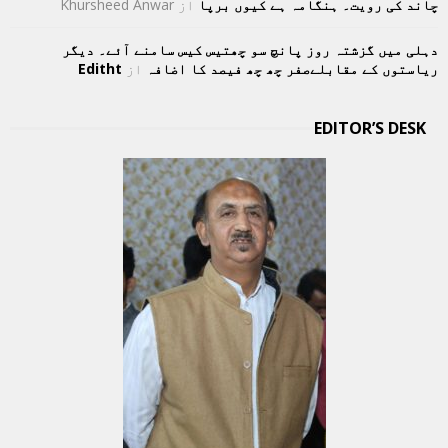
چاند کی رویت۔ ہنگامہ ہے کیوں برپا
از
Khursheed Anwar
دہلی میں گزشتہ روز پانچ سو چھتیس کیس سامنے آئے۔ دیگر
ریاستوں کے مقابلےصفر چھ چھ فیصد کا اضافہ
از
Editht
EDITOR’S DESK