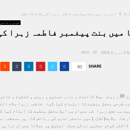
نگ
امروہا میں بنت پیغمبر فاطمہ زہرا کی ولادت کا جشن
قومی و عالمی
میں بنت پیغمبر فاطمہ زہرا کی 
b
جنوری 3, 2024
0
437
SHARE
0
ل ﷺ ، زوجہ مولا کائنات ، مادر حسنین و زینب و کلثوم ، خاتو
سے طرحی محفل منقبت کا اہتمام کیا گیا۔ فاطمہ زہرا سلام الل
سبت سے جشن زہرا کے عنوان سے ایک محفل منقبت کا اہتام کیا 
ر شاہ ولایت(لکڑہ) میں ماسٹر ندیم کی رہائش گاہ پر منعقدہ مح
ڈاکٹر کوثر مجتبیٰ نے کی جبکہ اسٹیج پر مولانا عمران ترابی ا