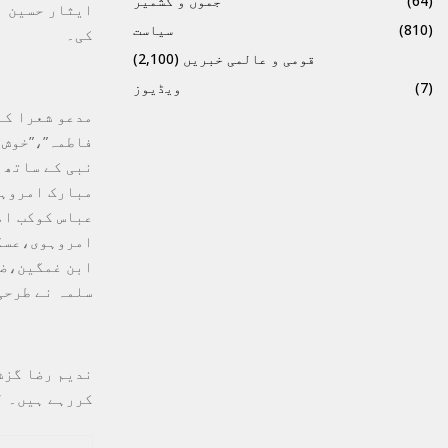
(64)
جموں و کشمیر
ایثار حسین ب
(810)
سیاست
کی۔
قومی و عالمی خبریں
(2,100)
(7)
ویڈیوز
مدعو شعرا کے
فاطمہ”،”خوش 
نبی کے ساتھ 
مبارک امروہ
عباس کوکب ام
امروہوی،عسکر
ابن غمگین،ضی
سلمہ نے طرحی
ندیم رضا گزش
کررہے ہیں۔ ل