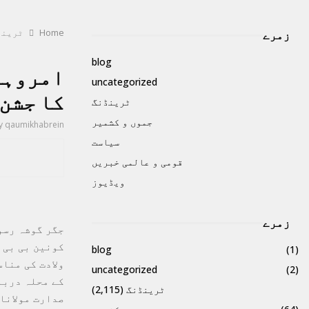
Home
ٹرینڈ
زمرے
blog
امروہا 
uncategorized
کا جشن
ٹرینڈنگ
جموں و کشمیر
y
qaumikhabrein
سیاست
قومی و عالمی خبریں
ویڈیوز
زمرے
جگر گوشہ رسو
کونین بی بی 
blog
(1)
ولادت کی منا
uncategorized
(2)
کے محلہ دربا
ٹرینڈنگ
(2,115)
صدارت مولانا 