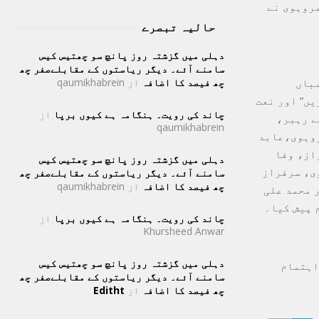
مروہوی نے
حالیہ تبصرے
دہلی میں گزشتہ روز پانچ سو چھتیس کیس
سامنے آئے۔ دیگر ریاستوں کے مقابلےصفر چھ
سباں
چھ فیصد کا اضافہ
از
qaumikhabrein
یں” اور نعت
چاند کی رویت۔ ہنگامہ ہے کیوں برپا
از
ے رہبر،
qaumikhabrein
روہوی،عابد
از، وفا
دہلی میں گزشتہ روز پانچ سو چھتیس کیس
ی، سرفراز
سامنے آئے۔ دیگر ریاستوں کے مقابلےصفر چھ
چھ فیصد کا اضافہ
از
qaumikhabrein
 محمد علی
 پیش کیا۔
چاند کی رویت۔ ہنگامہ ہے کیوں برپا
از
Khursheed Anwar
دہلی میں گزشتہ روز پانچ سو چھتیس کیس
اہتمام
سامنے آئے۔ دیگر ریاستوں کے مقابلےصفر چھ
چھ فیصد کا اضافہ
از
Editht