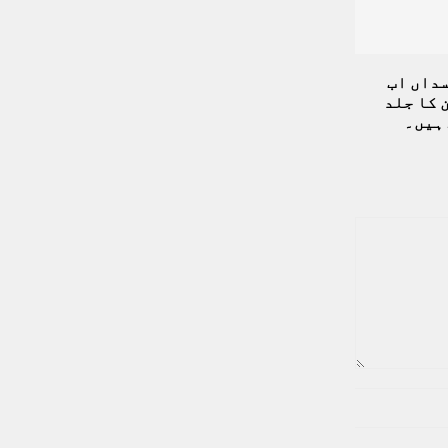
داں اب
 کا جلد
 ہیں۔