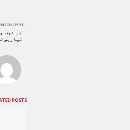
PREVIOUS POST
‘در نجف’ و
تیارہوتا
ATED POSTS