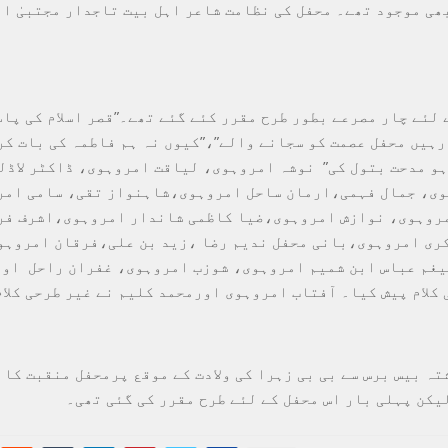
ھی موجود تھے۔ محفل کی نظامت شاعر اہل بیت تاجدار مجتبیٰ ا
 لئے چار مصرعے بطور طرح مقرر کئے گئے تھے۔”قصر اسلام کی پا
رہیں محفل عصمت کو سجانے والے”،”کیوں نہ ہم فاطمہ کی بات کر
ہو مدحت بتول کی” نوشہ امروہوی، لیاقت امروہوی، ڈاکٹر لاڈل
وی، جمال فہمی،ارمان ساحل امروہوی،شاہنواز تقی، سامی ام
روہوی، نوازش امروہوی،ضیا کاظمی شاندار امروہوی،اشرف فر
ی امروہوی،بانی محفل ندیم رضا ،زید بن علی،فرقان امروہو
غم عباس ابن شمیم امروہوی، شوزب امروہوی، غفران راحل اور
 کلام پیش کیا۔ آفتاب امروہوی اورمحمد کلیم نے غیر طرحی کلام
تہ بیس برس سے بی بی زہرا کی ولادت کے موقع پرمحفل منقبت کا 
یکن پہلی بار اس محفل کے لئے طرح مقرر کی گئی تھی۔