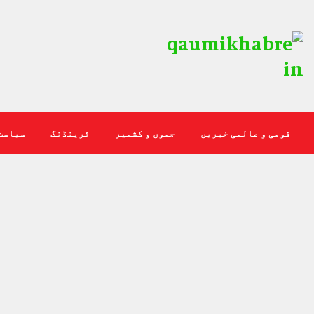
قومی و عالمی خبریں
جموں و کشمیر
ٹرینڈنگ
سیاست