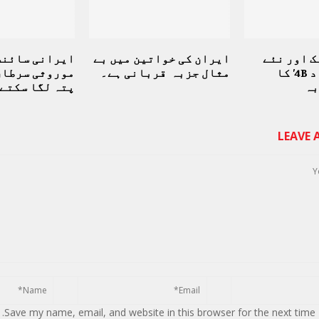
ک اور نئے
ایران کی خواتین میں بے
ایرانی سائنس
میزائل ‘صیاد 4B’ کا
مثال جزبہ قربانی ہے۔
موروثی سرطان
بہ
پتہ لگا سکتے
LEAVE
Save my name, email, and website in this browser for the next time