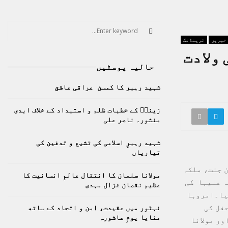
S
e
 خبریں
ٹرینڈنگ
a
S
ولادت
r
حالیہ پوسٹیں
c
E
h
شہید رہبر کا کمسن عراقی عاشق
f
A
o
زینبؑ کے خطبات ظلم و استبداد کے خلاف ابدی
r
R
منشور۔ ناصر علی
:
C
شہید رہبرِ اسلامی کی تشیع و تدفین کی
تیاریاں
H
ن جنت، ملکہ
مولانا سلمان کا انتقال عالمِ انسانیت کا
ہ علیہا کی
عظیم نقصان غزال مہدی
گیا۔امروہا
فل کی
نہٹور میں عقیدت، امن و اتحاد کے ساتھ
منایا یومِ عاشورہ
ور مولانا