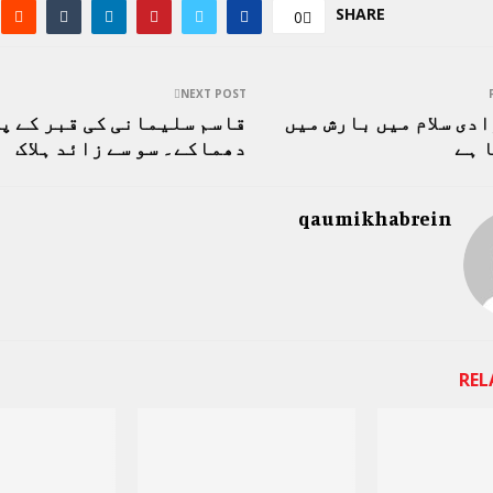
SHARE
0
NEXT POST
ادی سلام میں بارش میں
قاسم سلیمانی کی قبر کے پ
 ہے
دھماکے۔ سو سے زائد ہلاک
qaumikhabrein
REL