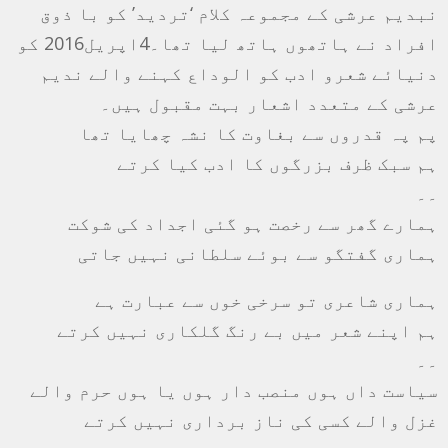
نبدیم عرشی کے مجموعہ کلام ‘تردید’ کو با ذوق
افراد نے ہاتھوں ہاتھ لیا تھا۔4اپریل2016 کو
دنیائے شعرو ادب کو الوداع کہنے والے ندیم
عرشی کے متعدد اشعار بہت مقبول ہیں۔
پم پہ قدروں سے بغاوت کا نشہ چھایا تھا
ہم سبک ظرف بزرگوں کا ادب کیا کرتے
۔۔
ہمارے گھر سے رخصت ہو گئی اجداد کی شوکت
ہماری گفتگو سے بوئے سلطانی نہیں جاتی
ہماری شاعری تو سرخی خوں سے عبارت ہے
ہم اپنے شعر میں بے رنگ گلکاری نہیں کرتے
۔۔
سیاست داں ہوں منصب دار ہوں یا ہوں حرم والے
غزل والے کسی کی ناز برداری نہیں کرتے