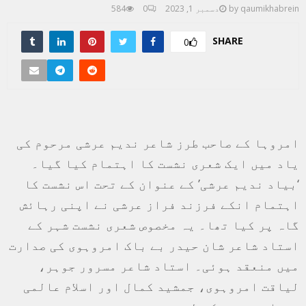
qaumikhabrein
by
دسمبر 1, 2023
0
584
SHARE
0
امروہا کے صاحب طرز شاعر ندیم عرشی مرحوم کی
یاد میں ایک شعری نشست کا اہتمام کیا گیا۔
‘بیاد ندیم عرشی’ کے عنوان کے تحت اس نشست کا
اہتمام انکے فرزند فراز عرشی نے اپنی رہائش
گاہ پر کیا تھا۔ یہ مخصوص شعری نشست شہر کے
استاد شاعر شان حیدر بے باک امروہوی کی صدارت
میں منعقد ہوئی۔ استاد شاعر مسرور جوہر،
لیاقت امروہوی، جمشید کمال اور اسلام عالمی