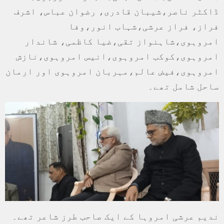
ڈاکٹر ناصر،شیبان قادری، رضوان عباس، اشرف
فراز، فراز عرشی،شہاب انور،وفا
امروہوی،شاہنواز تقی،ضیا کاظمی، شاندار
امروہوی،کوکب امروہوی،انیس امروہوی،نازش
امروہوی،فیض عالم،مہربان امروہوی اور ارمان
ساحل شامل تھے۔
ندیم عرشی امروہا کے ایک صاحب طرز شاعر تھے۔