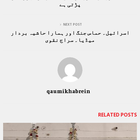
پڑتی ہے
NEXT POST
اسرائیل۔ حماس جنگ اور ہمارا حاشیہ بردار
میڈیا۔ سراج نقوی
qaumikhabrein
RELATED POSTS