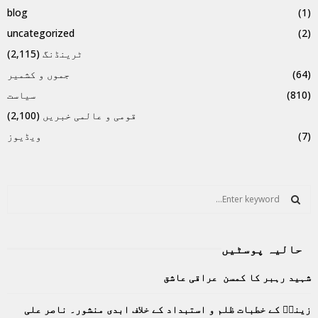
blog
(1)
uncategorized
(2)
ٹرینڈنگ
(2,115)
(64)
جموں و کشمیر
(810)
سیاست
قومی و عالمی خبریں
(2,100)
(7)
ویڈیوز
S
e
a
S
r
حالیہ پوسٹیں
c
E
h
شہید رہبر کا کمسن عراقی عاشق
f
A
o
زینبؑ کے خطبات ظلم و استبداد کے خلاف ابدی منشور۔ ناصر علی
r
R