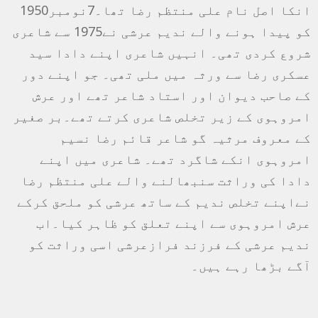
انکا اصل نام علی منتظم رضا تھا۔7نومبر1950
کو پیدا ہونے والے ندیم عرشی نے1975 سے شاعری
شروع کردی تھی۔ انہیں شاعری اپنے دادا سید
عسکری رضا سے ورثہ میں ملی تھی۔ جو اپنے دور
کے صاحب دیوان اور استاد شاعر تھے اور عرش
امروہوی کے زیر تخلص شاعری کرتے تھے۔بر صغیر
کے معروف مرثیہ گو شاعر قائم رضا نسیم
امروہوی انکے شاگرد تھے۔ شاعری میں اپنے
دادا کی وراثت سنبھالنے والے علی منتظم رضا
نےاپنے تخلص ندیم کے ساتھ عرشی کو ملحق کرکے
عرش امروہوی سے اپنے تعلق کو ظاہر کیا۔اب
ندیم عرشی کے فرزند فرازعرشی اسی وراثت کو
آگے بڑھا رہے ہیں۔