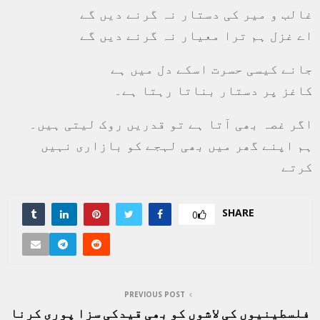
غالب و میر کی دستار نہ گرنے دیں گے
اے غزل ہم ترا معیار نہ گرنے دیں گے
جانے کیسی حسرت اسکے دل میں ہے
کاغز پر دستار بناتا رہتا ہے۔
اگر غصہ بھی آتا ہے تو قدریں روک لیتی ہیں۔
ہم اپنے گھر میں بھی لہجے کو بازاری نہیں
کرتے
SHARE
0
PREVIOUS POST
فلسطینیوں کی لاشوں کو بھی قیدکی سزا پوری کرنا