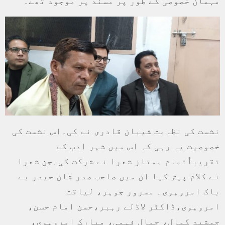
مہمان خصوصی کے طور پر مسند پر موجود تھے۔
نشست کی نظامت شیبان قادری نے کی۔اس نشست کی
خصوصیت یہ رہی کہ اس میں شہر ادب کے
تقریباًتمام ممتاز شعرا نے شرکت کی۔جن شعرا
نے کلام پیش کیا ان میں صاحب صدر شان حیدر بے
باک امروہوی۔ مسرور جوہر، لیاقت
امروہوی،ڈاکٹر لاڈلے رہبر،حسن امام حسن،
جمشید کمال، جمال فہمی، مبارک امروہوی،