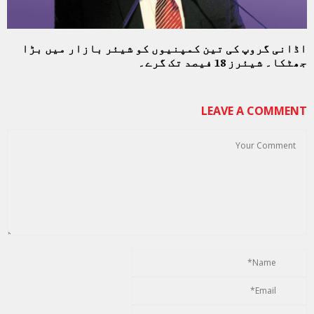
اڈانی گروپ کی تین کمپنیوں کو شیئر بازار میں بڑا
جھٹکا۔ شیئرز 18 فیصد تک گرے۔
LEAVE A COMMENT