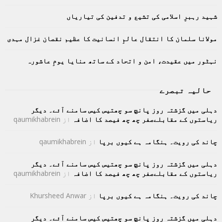
:
C
شہید رہبرِ اسلامی کی تشیع و تدفین کی تیاریاں
H
مولانا سلمان کا انتقال عالمِ انسانیت کا عظیم نقصان غزال مہدی
نہٹور میں عقیدت، امن و اتحاد کے ساتھ منایا یومِ عاشورہ
حالیہ تبصرے
دہلی میں گزشتہ روز پانچ سو چھتیس کیس سامنے آئے۔ دیگر
ریاستوں کے مقابلےصفر چھ چھ فیصد کا اضافہ
از
qaumikhabrein
چاند کی رویت۔ ہنگامہ ہے کیوں برپا
از
qaumikhabrein
دہلی میں گزشتہ روز پانچ سو چھتیس کیس سامنے آئے۔ دیگر
ریاستوں کے مقابلےصفر چھ چھ فیصد کا اضافہ
از
qaumikhabrein
چاند کی رویت۔ ہنگامہ ہے کیوں برپا
از
Khursheed Anwar
دہلی میں گزشتہ روز پانچ سو چھتیس کیس سامنے آئے۔ دیگر