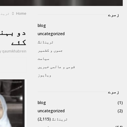
Home
ٹرینڈ
زمرے
blog
دو بہنو
uncategorized
کئے
ٹرینڈنگ
جموں و کشمیر
y
qaumikhabrein
سیاست
قومی و عالمی خبریں
ویڈیوز
زمرے
blog
(1)
uncategorized
(2)
ٹرینڈنگ
(2,115)