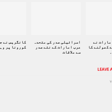
مارات نے
اسرائیلی صدر کی متحدہ
کانگریس نے ج
 کھولنے کا
عرب امارات کے نئے صدر
کورونا پر وہ
۔
سے ملاقات
LEAVE