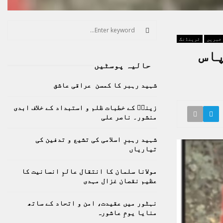
S
e
 خبریں
ٹرینڈنگ
a
S
پاس
r
حالیہ پوسٹیں
c
E
h
شہید رہبر کا کمسن عراقی عاشق
f
A
o
زینبؑ کے خطبات ظلم و استبداد کے خلاف ابدی
r
R
منشور۔ ناصر علی
:
C
شہید رہبرِ اسلامی کی تشیع و تدفین کی
تیاریاں
H
مولانا سلمان کا انتقال عالمِ انسانیت کا
عظیم نقصان غزال مہدی
نہٹور میں عقیدت، امن و اتحاد کے ساتھ
منایا یومِ عاشورہ