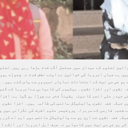
اتین تعلیم کے میدان میں مسلسل آگے قدم بڑھا رہی ہیں۔تعلی
یں ہے جہاں امروہا کی خواتین نے اپنے نقش قدم نہ چھوڑے ہوں۔
 یو جی سی نیٹ کے امتحانات نمایاں نمبروں سے پاس کئے ہیں۔ ی
ہ نقوی اور افزا نقوی۔ بیٹیوں کی کامیابی سےامروہا کے گھی
ی حیدر علی انجم کا سینہ یقیناً فخر سے چوڑا ہو گیا ہے۔افزا
ں جبکہ فضہ نقوی پالیٹیکل سائنس کی طالبہ ہیں۔ افزا نقوی 
 شعبہ فارسی کے سربراہ پروفیسر علیم اشرف کی نگرانی میں پی
بکہ فضہ نقوی جے این یو سے پالیٹیکل سائنس میں ایم اے کررہ
کی یو جی سی نیٹ میں کامیابی نہ صرف اہل امروہا اور انکے ا