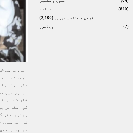
(64)
جموں و کشمیر
(810)
سیاست
قومی و عالمی خبریں
(2,100)
(7)
ویڈیوز
امروہا کی خو
ایسا شعبہ نہ
سگی بہنوں نے
بہنیں ہیں فض
خاں کے رہائش
کی اسکالر ہی
یونیورسٹی کے
کررہی ہیں۔ ج
دونوں بہنوں 