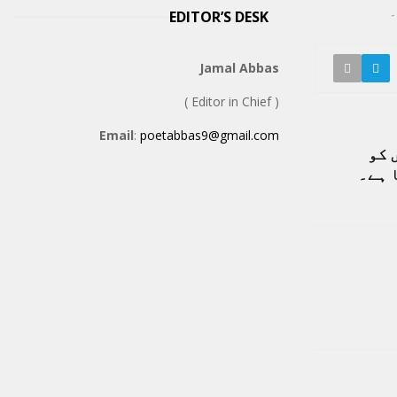
۔
EDITOR’S DESK
Jamal Abbas
( Editor in Chief )
Email
:
poetabbas9@gmail.com
 کو
 ہے۔