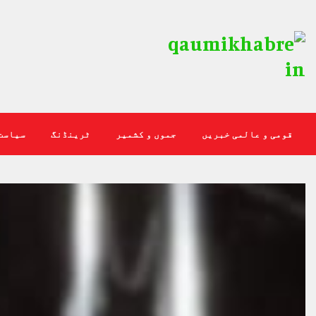
قومی و عالمی خبریں
جموں و کشمیر
ٹرینڈنگ
سیاست