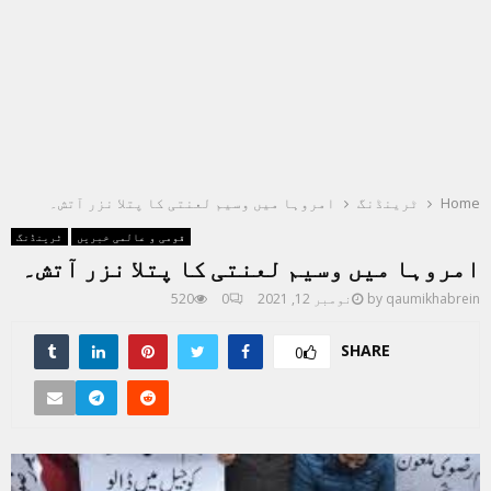
Home
ٹرینڈنگ
امروہا میں وسیم لعنتی کا پتلا نزر آتش۔
قومی و عالمی خبریں
ٹرینڈنگ
امروہا میں وسیم لعنتی کا پتلا نزر آتش۔
qaumikhabrein
by
نومبر 12, 2021
0
520
SHARE
0