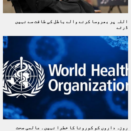
اللہ پر بھروسا کرنے والے باطل کی طاقت سے نہیں
ڈرتے
روزہ داروں کو کورونا کا خطرا نہیں۔ عالمی صحت