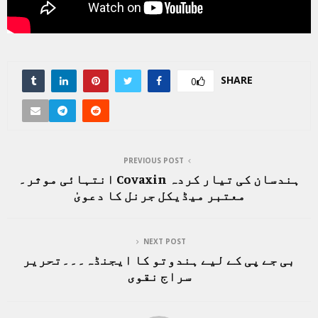
SHARE
0
PREVIOUS POST
ہندسان کی تیار کردہ Covaxin انتہائی موثر۔
معتبر میڈیکل جرنل کا دعویٰ
NEXT POST
بی جے پی کے لیے ہندوتو کا ایجنڈہ۔۔۔تحریر
سراج نقوی