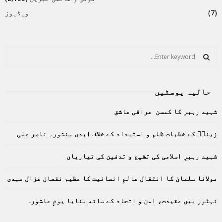
(7)
ویڈیوز
S
e
a
S
r
حالیہ پوسٹیں
c
E
h
شہید رہبر کا کمسن عراقی عاشق
f
A
o
زینبؑ کے خطبات ظلم و استبداد کے خلاف ابدی منشور۔ ناصر علی
r
R
:
C
شہید رہبرِ اسلامی کی تشیع و تدفین کی تیاریاں
H
مولانا سلمان کا انتقال عالمِ انسانیت کا عظیم نقصان غزال مہدی
نہٹور میں عقیدت، امن و اتحاد کے ساتھ منایا یومِ عاشورہ