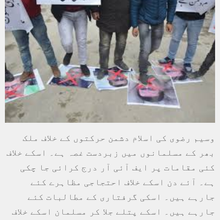
وسیم رضوی کی اسلام دشمن حرکتوں کے خلاف ملک
بھر کے مسلمانوں میں زبردست غصہ ہے۔ اسکے خلاف
کئی مقامات پر ایف آئی آر درج کرائی جا چکی
ہے۔ آئے دن اسکے خلاف احتجاجی مظاہرے کئے
جارہے ہیں۔ اسکی گرفتاری کے مطالبات کئے
جارہے ہیں۔ اسکے پتلے جلا کر مسلمان اسکے خلاف