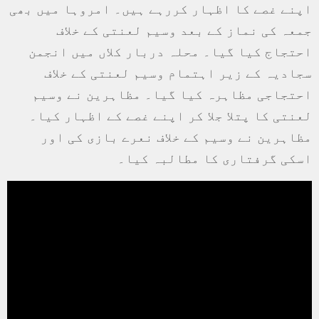
اپنے غصے کا اظہار کررہے ہیں۔ امروہا میں بھی
جمعہ کی نماز کے بعد وسیم لعنتی کے خلاف
احتجاج کیا گیا۔ محلہ دربار کلاں میں انجمن
سجادیہ کے زیر اہتمام وسیم لعنتی کے خلاف
احتجاجی مظاہرہ کیا گیا۔ مظاہرین نے وسیم
لعنتی کا پتلا جلا کر اپنے غصے کے اظہار کیا۔
مظاہرین نے وسیم کے خلاف نعرے بازی کی اور
اسکی گرفتاری کا مطالبہ کیا۔