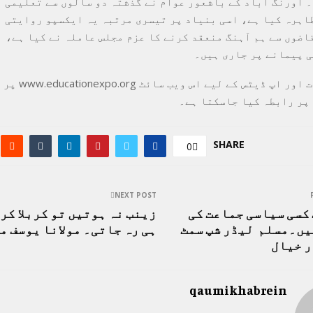
 اورنگ آباد کے باشعور عوام نے گذشتہ دو سالوں سے تعلیمی 
اہرہ کیا ہے، اسی بنیاد پر تیسری مرتبہ یہ ایکسپو روایتی 
اضوں سے ہم آہنگ منعقد کرنے کا عزم مجلس عاملہ نے کیا ہے، 
 پیمانے پر جاری ہیں۔
مزید معلومات اور اپ ڈیٹ
SHARE
0
NEXT POST
کسی سیاسی جماعت کی
زینب نہ ہوتیں تو کربلا کرب
یں۔مسلم لیڈر شپ سمٹ
ہی رہ جاتی۔ مولانا یوسف م
ر خیال
qaumikhabrein