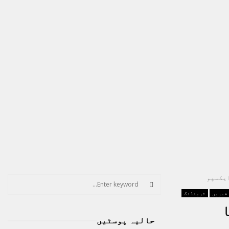
S
e
 خبریں
ٹرینڈنگ
a
S
ا
r
حالیہ پوسٹیں
c
E