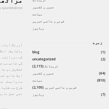
مراٹھو
جموں و کشمیر
y
qaumikhabrein
سیاست
قومی و عالمی خبریں
ویڈیوز
زمرے
آورنگ آباد م
blog
(1)
کے دورانئے م
uncategorized
(2)
ٹرینڈنگ
(2,115)
تشکیل دی جا 
(64)
جموں و کشمیر
ایک جامع تعل
(810)
سیاست
سے وابستہ جہ
طرح سے طلبا،
قومی و عالمی خبریں
(2,100)
نئی نسل ماہر
(7)
ویڈیوز