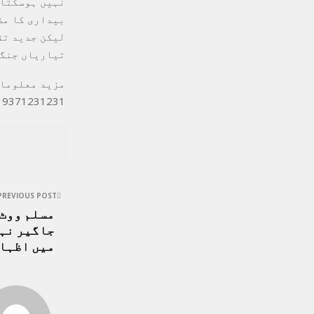
نہیں ہوسکتا۔
بیداری کا مظ
لیکن جدید تق
تیاریاں جنگی
9371231231 پر رابطہ کیا جاسکتا ہے۔
PREVIOUS POST
مسلم ووٹ 
جاگیر نہ
میں اظہا