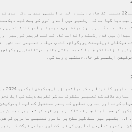
۔ 15 دسمبر سے 22 دسمبر تک جاری رہنے والے اس ایکسپو میں پروگراموں کو
تیب دیا گیا ہے کہ ایکسپو میں آنے والوں کو بہت کچھ دیکھنے
ا موقع ملے گا۔ ہر روز ورکشاپس، سیمینار اور کانفرنسیں ہو
 میدان میں قدم رکھنے والے اساتذہ کے لئے فریشر کورسیز اور
ے فیکلٹی ڈویلپمنٹ پروگرام، کتاب میلہ، تعلیمی نمائش، ا
ئیر کاؤنسلنگ، طلبا کے مسابقتی مقابلے،ثقافتی پروگرام، 
وکیشن ایکسپو کی خاص جھلکیاں رہے گی۔
ایکسپو کے ذمہ د
 ہمارے علاقے کے تعلیمی منظرنامے کو تقویت دینے کی ایک تحر
یاب کرنے اور ہماری نسلوں کے بہتر مستقبل کے لیے ایجوکیشن
وگوں کو حصہ لینا چاہئے تاکہ ہماری قوم کو تعلیمی میدان می
 اس ایکسپو میں ملک گیر سطح پر نامور تعلیمی ماہرین کی شرک
ن ایکسپو تعلیمی اداروں کی شراکت اور عوامی شرکت کے بغیر 