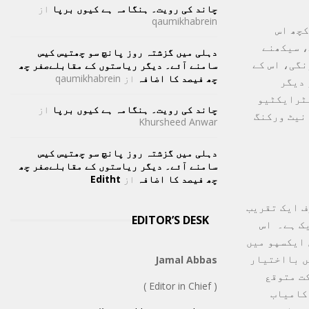
چاند کی رویت۔ ہنگامہ ہے کیوں برپا
از
qaumikhabrein
 کچھ اس
، سیکھنے
دہلی میں گزشتہ روز پانچ سو چھتیس کیس
نگی، اس کے
سامنے آئے۔ دیگر ریاستوں کے مقابلےصفر چھ
چھ فیصد کا اضافہ
از
qaumikhabrein
 دیگر
نٹرایکٹیو
چاند کی رویت۔ ہنگامہ ہے کیوں برپا
از
نیٹ ورکنگ
Khursheed Anwar
دہلی میں گزشتہ روز پانچ سو چھتیس کیس
سامنے آئے۔ دیگر ریاستوں کے مقابلےصفر چھ
چھ فیصد کا اضافہ
از
Editht
اروں کا کہنا ہے کہ مراٹھواڑہ ایجوکیشن ایکسپو 2024 صرف ایک تقریب
EDITOR’S DESK
یک ہے۔ اس
 ایکسپو میں
ں بااختیار
Jamal Abbas
ت متوقع
( Editor in Chief )
کامیاب