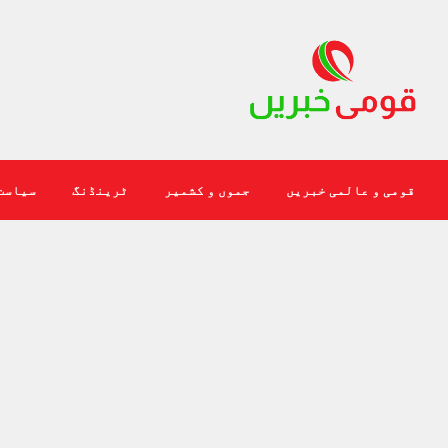
قومی و عالمی خبریں
جموں و کشمیر
ٹرینڈنگ
سیاست