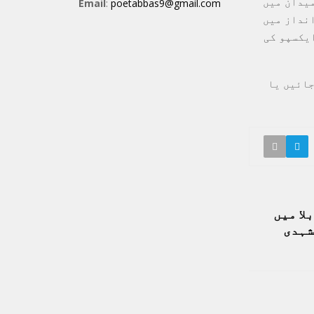
میدان میں
Email
:
poetabbas9@gmail.com
انداز میں
ایکسپو کی
س کے لیے اس ویب سائٹ www.educationexpo.org پر جائیں یا
لا میں
شہدی