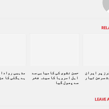
REL
رز پر ایران
حسن نقوی کی کامیابی سے
مذہبی روادار
ٹ سرجن تیار
اہل امروہا کا سینہ فخر
ہے ہگلی کا ع
سے پھول گیا
LEAVE