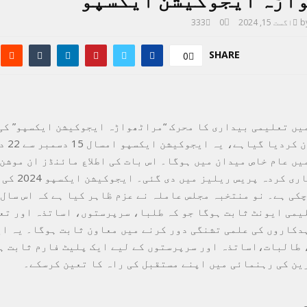
اڑہ ایجوکیشن ایکسپو
b
اگست 15, 2024
0
333
SHARE
0
یں تعلیمی بیداری کا محرک “مراٹھواڑہ ایجوکیشن ایکسپو” کی
یں عام خاص میدان میں ہوگا۔ اس بات کی اطلاع مائنڈز ان موشن
کی جانب سے جاری کر
چکی ہے۔ نو منتخبہ مجلس عاملہ نے عزم ظاہر کیا ہے کہ اس سال
یمی ایونٹ ثابت ہوگا جو کہ طلبا، سرپرستوں، اساتذہ اور تع
دکاروں کی علمی تشنگی دور کرنے میں معاون ثابت ہوگا۔ یہ ا
 طالبات،اساتذہ اور سرپرستوں کے لیے ایک پلیٹ فارم ثابت ہ
ین کی رہنمائی میں اپنے مستقبل کی راہ کا تعین کرسکے۔