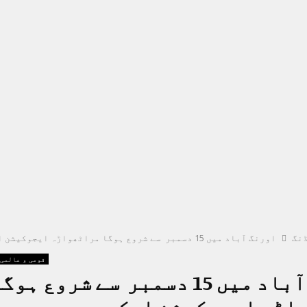
نگ
اورنگ آباد میں 15 دسمبر سے شروع ہوگا مراٹھواڑہ ایجوکیشن ایکسپو
قومی و عالمی
اورنگ آباد میں 15 دسمبر سے شروع ہوگ