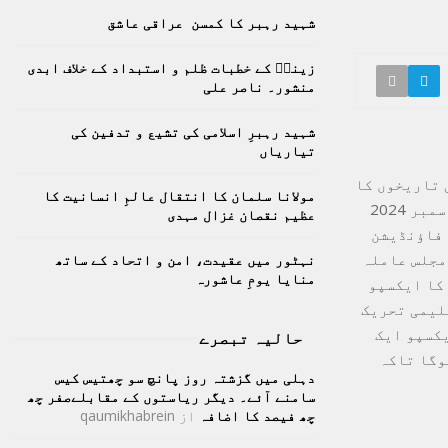
h
شہید رہبر کا کمسن عراقی عاشق
f
A
o
زینبؑ کے خطبات ظلم و استبداد کے خلاف ابدی
r
R
منشور۔ ناصر علی
:
C
شہید رہبرِ اسلامی کی تشیع و تدفین کی
تیاریاں
H
 تاریخوں کا
مولانا سلمان کا انتقال عالمِ انسانیت کا
باضابطہ اعلان کردیا گیاہے، یہ ایجوکیشن ایکسپو امسال 15 دسمبر سے 22 دسمبر 2024
عظیم نقصان غزال مہدی
 فاؤنڈیشن
دہ پریس ریلیز میں دی گئی۔ ایجوکیشن ایکسپو 2024 کی مجلس عاملہ
نہٹور میں عقیدت، امن و اتحاد کے ساتھ
منایا یومِ عاشورہ
 کا ایکسپو
لیمی تحریک
یکسپو ایک
حالیہ تبصرے
وگا تاکہ
دہلی میں گزشتہ روز پانچ سو چھتیس کیس
سامنے آئے۔ دیگر ریاستوں کے مقابلےصفر چھ
چھ فیصد کا اضافہ
از
qaumikhabrein