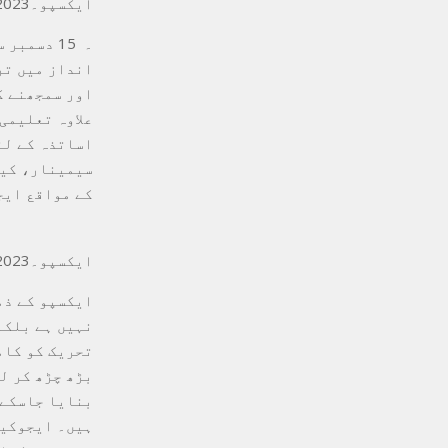
ایکسپو۔2023
انداز میں تر
اور سمجھنے ک
علاوہ تعلیمی
اساتذہ کے لئ
سیمینار، کیر
کے مواقع ایج
ایکسپو۔2023
نہیں ہے بلکہ
تحریک کو کام
بڑھ چڑھ کر ل
بنایا جاسکے۔
ہیں۔ ایجوکیش