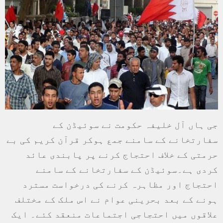
جی ہاں آل خلیفہ حکومت نے سوئیڈن کے
سفارتخانے کے سامنے جمع ہوکر قرآن کریم کی بے
حرمتی کے خلاف احتجاج کرنے پر پابندی عائد
کردی ہے۔سوئیڈن کے سفارتخانے کے سامنے
احتجاج اور مظاہرہ کرنے کی درخواست مسترد
ہونے کے بعد بحرینی عوام نے اس ملک کے مختلف
علاقوں میں احتجاجی اجتماعات منعقد کئے۔ ایک