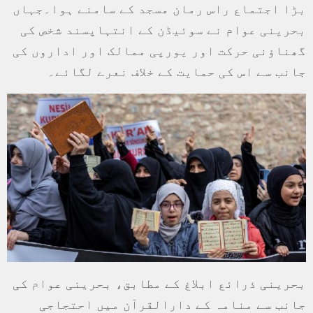
بڑا اجتماع راس رمان مسجد کے سامنے ہوا۔جہاں
بحرینی عوام نے سوئیڈن کے انتہاپسند شخص کی
گھناؤنی حرکت اور یورپی ممالک اور اداروں کی
جانب سے اس کی حمایت کے خلاف نعرے لگائے۔
بحرینی ذرائع ابلاغ کے مطابق، بحرینی عوام کی
جانب سے منامہ کے دارالقرآن میں احتجاجی