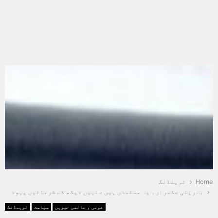
Home
ٹرینڈنگ
بحرینی حکمراں۔ یہ مسلماں ہیں جنہیں دیکھ کے شرمائیں یہود
قومی و عالمی خبریں
سیاست
ٹرینڈنگ