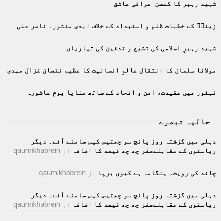
شہید رہبر کا کمسن عراقی عاشق
f
A
o
زینبؑ کے خطبات ظلم و استبداد کے خلاف ابدی منشور۔ ناصر علی
r
R
:
C
شہید رہبرِ اسلامی کی تشیع و تدفین کی تیاریاں
H
مولانا سلمان کا انتقال عالمِ انسانیت کا عظیم نقصان غزال مہدی
نہٹور میں عقیدت، امن و اتحاد کے ساتھ منایا یومِ عاشورہ
حالیہ تبصرے
دہلی میں گزشتہ روز پانچ سو چھتیس کیس سامنے آئے۔ دیگر
ریاستوں کے مقابلےصفر چھ چھ فیصد کا اضافہ
از
qaumikhabrein
چاند کی رویت۔ ہنگامہ ہے کیوں برپا
از
qaumikhabrein
دہلی میں گزشتہ روز پانچ سو چھتیس کیس سامنے آئے۔ دیگر
ریاستوں کے مقابلےصفر چھ چھ فیصد کا اضافہ
از
qaumikhabrein