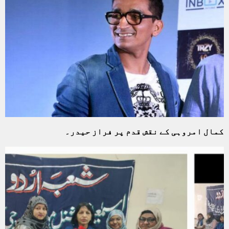
کمال امروہی کے نقش قدم پر فراز حیدر۔