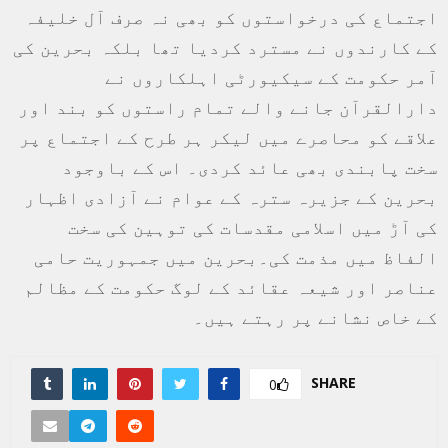
اجتماع کی درخواستوں کو بھی نہ صرف آل خلیفہ
کے کارندوں نے مسترد کردیا تھا بلکہ بحرین کی
آمر حکومت کے سیکیورٹی اہلکاروں نے
دارالقرآن جانے والے تمام راستوں کو بند اور
علاقے کو محاصرے میں لیکر ہر طرح کے اجتماع پر
سخت پابندی بھی عائد کردی۔ اس کے باوجود
بحرین کے جزیرہ سترہ کے عوام نے آزادی اظہار
کی آڑ میں اسلامی مقدسات کی توہین کی سخت
الفاظ میں مذمت کی۔بحرین میں جمہوریت حامی
عناصر اور شیعہ عقائد کے لوگ حکومت کے مظالم
کے خاص نشانے پر رہتے ہیں۔
SHARE
0