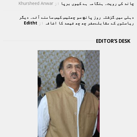
چاند کی رویت۔ ہنگامہ ہے کیوں برپا
از
Khursheed Anwar
دہلی میں گزشتہ روز پانچ سو چھتیس کیس سامنے آئے۔ دیگر
ریاستوں کے مقابلےصفر چھ چھ فیصد کا اضافہ
از
Editht
EDITOR’S DESK