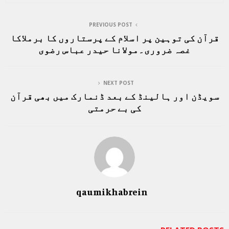
PREVIOUS POST
قرآن کی توہین پر اسلام کے پرستاروں کا برملاکا
غصہ ضروری۔مولانا حیدر عباس رضوی
NEXT POST
سویڈن اور ہالینڈ کے بعد ڈنمارک میں بھی قرآن
کی بے حرمتی
qaumikhabrein