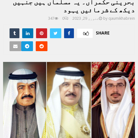
بحرینی حکمراں۔ یہ مسلماں ہیں جنہیں
دیکھ کے شرمائیں یہود
qaumikhabrein
by
جنوری 29, 2023
0
347
SHARE
0