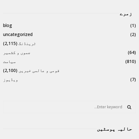
زمرے
blog
(1)
uncategorized
(2)
ٹرینڈنگ
(2,115)
(64)
جموں و کشمیر
(810)
سیاست
قومی و عالمی خبریں
(2,100)
(7)
ویڈیوز
S
e
a
S
r
حالیہ پوسٹیں
c
E
h