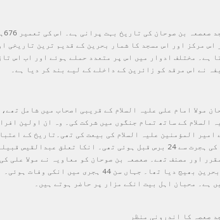
مزار اور 
 اس مرکز اور اس مسجد کا شمار بحرین کے قدیم ترین تاریخی او
ا ہے۔ مختلف ادوار میں اس پر متعدد حملے ہوئے اور اب اس تاز
فہ نے اس مرقد کو زائرین کے داخلے کے لیے بند کر دیا ہے۔
ان مولا امام علی علیہ السلام کے قریبی اصحاب میں شامل تھے، 
ہ السلام کے ساتھ تمام جنگوں میں شرکت کی۔ وہ ان اولین افرا
 امیر المؤمنین علیہ السلام کی بیعت کی تھی۔تاریخ کے اعتبا
پیدائش رسول کی ہجرت سے 24 برس قبل ہوئی تھی۔ انکا تعلق عبدالقیس 
قرر اور مصنف تھے۔ صعصعہ بن صوحان کو معاویہ نے مولا علی کی
جلا وطن کرکے بحرین بھیج دیا تھا۔ جہاں سن 44 ہجری میں انکی 
ں ہے۔ محبان اہل بیت انکے مزار پر حاضر ہوتے ہیں۔
د صعصہ کا اندرونی منظر