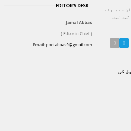
EDITOR’S DESK
ان سے مارنے
تہس نہس
Jamal Abbas
( Editor in Chief )
Email
:
poetabbas9@gmail.com
ل کی