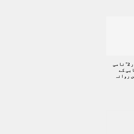
ایران نے ” نور 2″ نامی
بی کے
ں روانہ