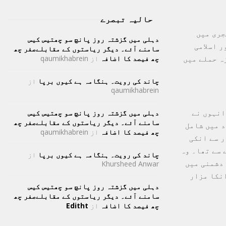
حالیہ تبصرے
مسجد صعصعہ بن صوحان کی تاریخ بہت پرانی ہے۔ اس کی تعمیر 676ہجری میں
دہلی میں گزشتہ روز پانچ سو چھتیس کیس
ر اسلامی
سامنے آئے۔ دیگر ریاستوں کے مقابلےصفر چھ
ہ حملے میں
چھ فیصد کا اضافہ
از
qaumikhabrein
چاند کی رویت۔ ہنگامہ ہے کیوں برپا
از
qaumikhabrein
انہوں نے
دہلی میں گزشتہ روز پانچ سو چھتیس کیس
سامنے آئے۔ دیگر ریاستوں کے مقابلےصفر چھ
د میں شامل
چھ فیصد کا اضافہ
از
qaumikhabrein
ر سے انکی
قبیلے سے تھا۔ وہ
چاند کی رویت۔ ہنگامہ ہے کیوں برپا
از
 دشمنی میں
Khursheed Anwar
وفات ہوئی۔ انکا مزار
دہلی میں گزشتہ روز پانچ سو چھتیس کیس
سامنے آئے۔ دیگر ریاستوں کے مقابلےصفر چھ
چھ فیصد کا اضافہ
از
Editht