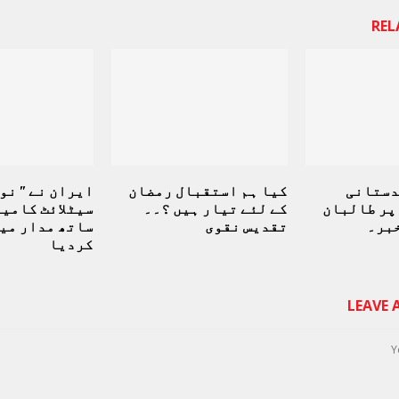
REL
دستانی
کیا ہم استقبال رمضان
پر طالبان
کے لئے تیار ہیں ؟۔۔
سیٹلائٹ کامیا
خبر۔
تقدیس نقوی
ساتھ مدار می
کردیا
LEAVE