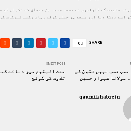
یکہ حکومت کے کارندوں نے مسجد صعصہ بن صوحان کے نگراں کو ج
ر اسے بھگا دیا اور مسجد پر حملہ کرکے وہاں رکھے تبرکات کو 
SHARE
0
NEXT POST
 حسب نسب نہیں تقویٰ کی
جنت البقیع میں دعائے کمی
 مولانا شہوار حسین
تلاوت کی گونج
qaumikhabrein