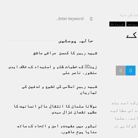
ند کر دیا۔
S
e
سیاست
ٹرینڈنگ
a
S
کے
r
حالیہ پوسٹیں
c
E
h
شہید رہبر کا کمسن عراقی عاشق
f
A
o
زینبؑ کے خطبات ظلم و استبداد کے خلاف ابدی
r
R
منشور۔ ناصر علی
:
C
شہید رہبرِ اسلامی کی تشیع و تدفین کی
تیاریاں
H
رکے اسے بند
مولانا سلمان کا انتقال عالمِ انسانیت کا
ے اس مطالبے
عظیم نقصان غزال مہدی
ائے۔۔علما
 کوتاہی نہ
نہٹور میں عقیدت، امن و اتحاد کے ساتھ
منایا یومِ عاشورہ