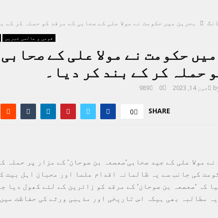
نگ
بحرین میں حکومت نے مولا علی کے صحابی کے مرقد کو حملہ کر کے ب
قومی و عالمی خبریں
یں حکومت نے مولا علی کے صحابی 
 حملہ کر کے بند کر دیا۔
b
جون 14, 2023
0
989
SHARE
0
نے مولا علی کے جید صحابی’صعصعہ بن صوحان’ کے مزار پر حملہ ک
ومت کی جانب سے یہ ظالمانہ اقدام علما اور محبان اہل بیت ک
یا کہ ‘صعصعہ بن صوحان’ کے مرقد کو زائرین کے لئے کھول دیا ج
یہ مطالبہ بھی ہیکہ اس تاریخی اور مذہبی ورثے کی حفاظت میں