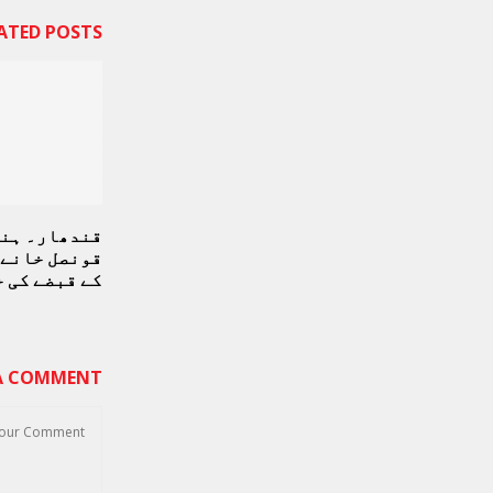
ATED POSTS
قندھار۔ ہن
قونصل خانے 
کے قبضے کی 
 A COMMENT