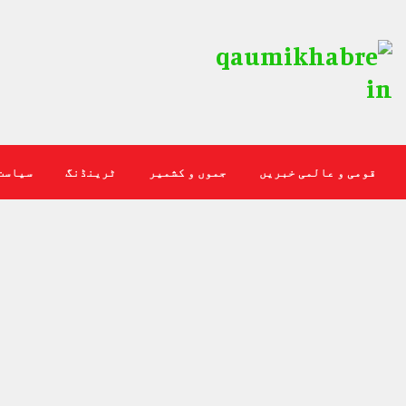
قومی و عالمی خبریں
جموں و کشمیر
ٹرینڈنگ
سیاست