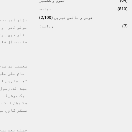
(64)
جموں و کشمیر
(810)
سیاست
قومی و عالمی خبریں
(2,100)
(7)
ویڈیوز
ہوئی تھی اور
آثار میں ہوت
حکومت آل خلی
صعصعہ بن صوح
امام علی علی
تھے جنہوں نے
ایک جوشیلے م
عسکر گاؤں می
حملے بعد مسج