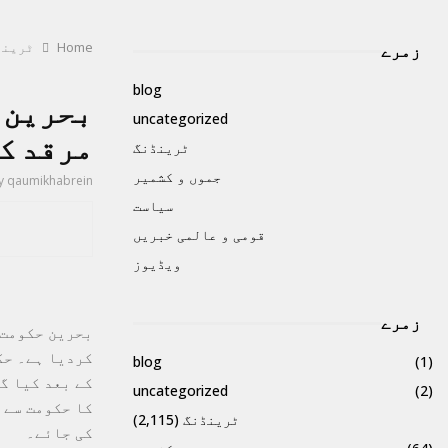
Home
ٹرینڈ
زمرے
blog
بحرین م
uncategorized
مرقد کو
ٹرینڈنگ
جموں و کشمیر
y
qaumikhabrein
سیاست
قومی و عالمی خبریں
ویڈیوز
زمرے
بحرین حکومت 
کردیا ہے۔ حک
blog
(1)
کے بعد کیا گ
uncategorized
(2)
کا حکومت سے 
ٹرینڈنگ
(2,115)
کی جائے۔