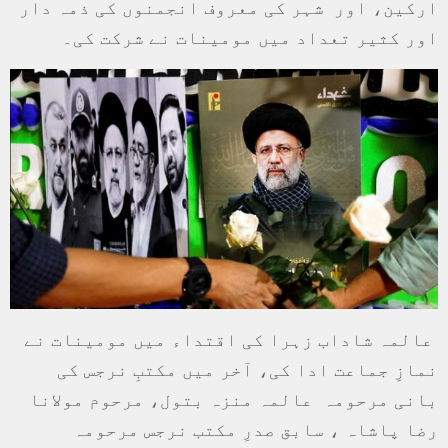
ارکین، اور شہر کی معروف انجمنوں کی ذمہ دار
اور کثیر تعداد میں مومینات نے شرکت کی۔
عالمہ شاداب زہرا کی اقتداء میں مومینات نے
نمازِ جماعت ادا کی، آخر میں مکتبِ نرجس کی
بانی مرحومہ عالمہ منزہ بتول، مرحوم مولانا
رضا پاشاہ ، سابق صدرِ مکتب نرجس مرحومہ