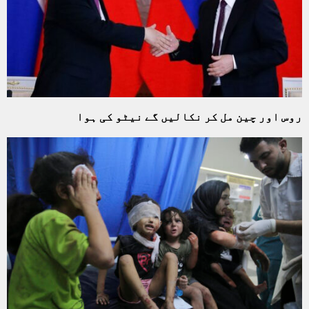
روس اور چین مل کر نکالیں گے نیٹو کی ہوا