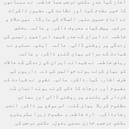
آغاز کیا صدرِ مکتبِ نرجس صبا فاطمہ نے مہمانوں
کا خیر مقدم کیا اور نظامت کی۔مشہور ذاکرات
نے امام حسین علیہ السلام کی بارگاہ میں سلام و
مرثیہ پیش کیا، معروف ذاکرہ و عالمہ مخلص
فاطمہ نے ایران کے صدر شہید ابراھیم رئیسی کی
زندگی پر روشنی ڈالی۔ عالمہ ایلیہ مستری نے
شہادت کے مراتب بیان کئے، ذاکرہ و عالمہ
ریاض فاطمہ نے شہدائے ایران کی زندگی کے حالات
کو بیان کرتے ہوئے خواتین کی ذمہ داریوں کی
طرف اشارہ کیا۔ذاکرہ عالیہ نقوی نے شہادت کے
مفہوم اور درجات کا ذکر کرتے ہوئے انسان کے
کردار کی بلندی پر روشنی ڈالی اور مصائبِ
مظلوم کربلا بیان کئے۔ اس موقع پر ذاکرہ انجم
رضا،ذاکرہ ارم فاطمہ، مقسوم زہرا سکریٹری
مکتبِ نرجس، خازن مسمٰی بتول, مکتبِ نرجس کی