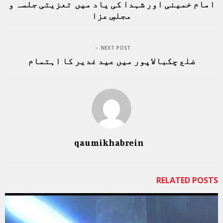
امام خمینی اور شہدا کی یاد میں تعزیتی جلسہ و
مجلسِ عزا
NEXT POST
ضلع چکبالاپور میں عید غدیر کا اہتمام
qaumikhabrein
RELATED POSTS