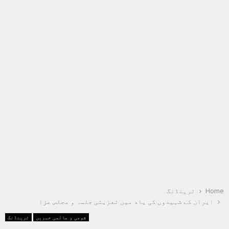
Home
ٹرینڈنگ
ایران کے شہیدوں کی یاد میں تعزیتی جلسہ و مجلس عزا
قومی و عالمی خبریں
ٹرینڈنگ