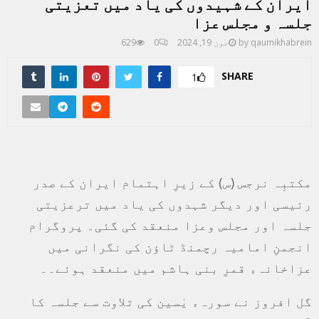
ایران کے شہیدوں کی یاد میں تعزیتی
جلسہ و مجلس عزا
qaumikhabrein
by
جون 19, 2024
0
629
SHARE
1
مکتبِہ نرجس (س) کے زیرِ اہتمام ایران کے صدر
رئیسی اور دیگر شہدوں کی یاد میں ترعزیتی
جلسہ اور مجلس وعزا منعقد کی گئی۔ پروگرام
انجمنِ امامیہ رچمنڈ ٹاؤن کی نگرانی میں
عزاخانہء قمرِ بنی ہاشم میں منعقد ہوئے۔۔
گل افروز نے سورہء یٰسین کی تلاوت سے جلسہ کا