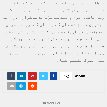
سلطانہ اور شہدائے ایران کے ثواب کے لئے
فاتحہ خوانی کی گئی۔ یاد رہے کہ مرحوم مولانا
رضا پاشاہ قوم و ملت کے بڑے خدمت گزار اور ایک
بہترین مبلغ تھے ان کے بعد ان کےفرزند عمران
اس وقت بہتر طریقے سے عزاخانہء قمرِ بنی ہاشم
علیہ السلام کی اور مومنین اور مہمانوں کی
خدمت انجام دے رہے ہیں، مسمٰی بتول اور مقسوم
زہرا نے شکریہ ادا کیا، انجم رضا نے حاضرین
میں تبرک تقسیم کیا۔
SHARE
1
PREVIOUS POST