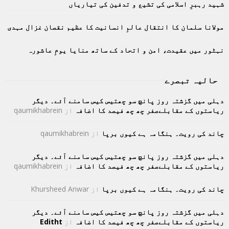
C
شہید رہبرِ اسلامی کی تشیع و تدفین کی تیاریاں
H
مولانا سلمان کا انتقال عالمِ انسانیت کا عظیم نقصان غزال مہدی
نہٹور میں عقیدت، امن و اتحاد کے ساتھ منایا یومِ عاشورہ
حالیہ تبصرے
دہلی میں گزشتہ روز پانچ سو چھتیس کیس سامنے آئے۔ دیگر
ریاستوں کے مقابلےصفر چھ چھ فیصد کا اضافہ
از
qaumikhabrein
چاند کی رویت۔ ہنگامہ ہے کیوں برپا
از
qaumikhabrein
دہلی میں گزشتہ روز پانچ سو چھتیس کیس سامنے آئے۔ دیگر
ریاستوں کے مقابلےصفر چھ چھ فیصد کا اضافہ
از
qaumikhabrein
چاند کی رویت۔ ہنگامہ ہے کیوں برپا
از
Khursheed Anwar
دہلی میں گزشتہ روز پانچ سو چھتیس کیس سامنے آئے۔ دیگر
ریاستوں کے مقابلےصفر چھ چھ فیصد کا اضافہ
از
Editht