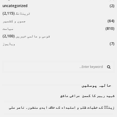
uncategorized
(2)
ٹرینڈنگ
(2,115)
(64)
جموں و کشمیر
(810)
سیاست
قومی و عالمی خبریں
(2,100)
(7)
ویڈیوز
S
e
a
S
r
حالیہ پوسٹیں
c
E
h
شہید رہبر کا کمسن عراقی عاشق
f
A
o
زینبؑ کے خطبات ظلم و استبداد کے خلاف ابدی منشور۔ ناصر علی
r
R
: