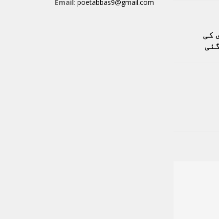
Email
:
poetabbas9@gmail.com
 کی
گئی