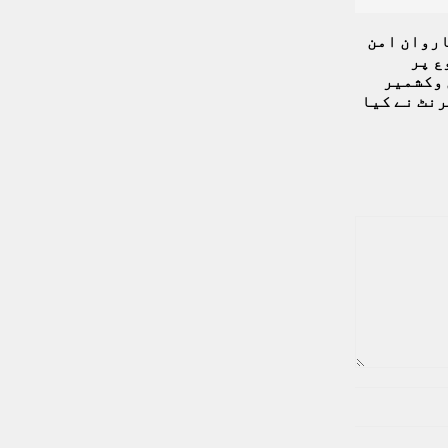
اروان امن
ع پر
 وکشمیر
نٹ نے کیا