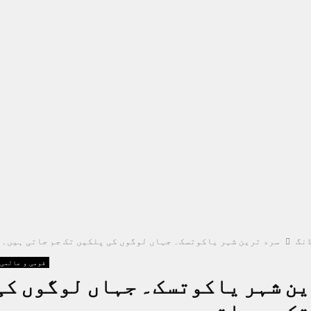
نگ
سرد ترین شہر یاکوتسک۔ جہاں لوگوں کی پلکیں تک جم جاتی ہیں۔
قومی و عالمی
ین شہر یاکوتسک۔ جہاں لوگوں کی