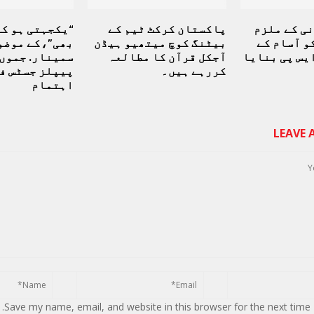
ی کے ملزم
پاکستان کرکٹ ٹیم کے
“یکجہتی ہو ک
و آسام کے
بیٹنگ کوچ میتھیو ہیڈن
بھی”،کے موضو
ایس پی بنایا
آجکل قرآن کا مطالعہ
سمینار. جموں
کررہے ہیں۔
پیپلز جسٹس فر
اہتمام
LEAVE
Save my name, email, and website in this browser for the next time