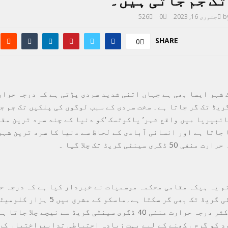
تک جم جاتی ہیں۔
b
جنوری 16, 2023
0
526
SHARE
0
ریڈ تک گر جاتا ہے۔ سخت سردی کے سبب لوگوں کی پلکیں تک جم ج
ائبیریا میں واقع شہر’ یاکوتسک ‘کو دنیا کے چند سرد ترین مق
 جاتا ہے اور انسانی آبادی کے لحاظ سے دنیا کا سرد ترین شہ
ڈگری سینٹی گریڈ تک چلا گیا ۔
تم یہ ہیکہ مقامی محکمہ موسمیات نے خبردار کیا ہے کہ درجہ ح
62 ڈگری سینٹی گریڈ تک بھی گر سکتا ہے۔ماسکو 
اس شہر میں اکثر درجہ حرارت منفی 40 ڈگری سینٹی گریڈ سے نیچے چلا
د کو گرم رکھنے کے لیے بہت زیادہ احتیاطی تدابیراختیار کر