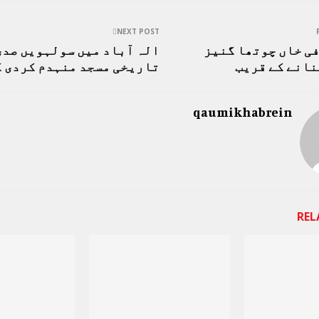
NEXT POST
ی خاں چوتھا گنیز
الہ آباد میں سولہویں صدی
نانے کے قریب
تاریخی مسجد منہدم کردی 
qaumikhabrein
REL