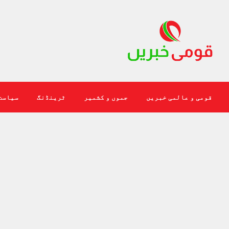
قومی و عالمی خبریں
جموں و کشمیر
ٹرینڈنگ
سیاست