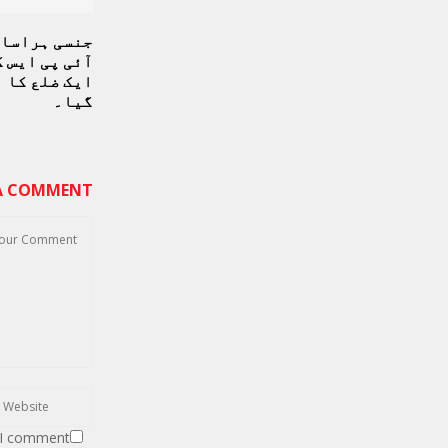
جنسی ہراسان
آئی پی ایس ک
ایک ضلع کا 
گیا۔
 A COMMENT
 I comment.