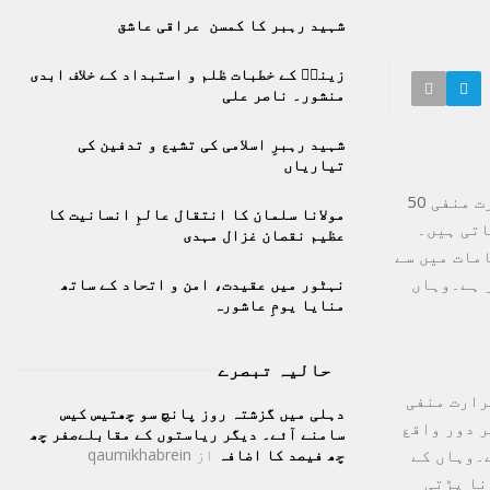
h
شہید رہبر کا کمسن عراقی عاشق
f
A
o
زینبؑ کے خطبات ظلم و استبداد کے خلاف ابدی
r
R
منشور۔ ناصر علی
:
C
شہید رہبرِ اسلامی کی تشیع و تدفین کی
تیاریاں
H
دنیا میں ایک شہر ایسا بھی ہے جہاں اتنی شدید سردی پڑتی ہے کہ درجہ حرارت منفی 50
مولانا سلمان کا انتقال عالمِ انسانیت کا
اتی ہیں۔
عظیم نقصان غزال مہدی
امات میں سے
ر ہے۔وہاں
نہٹور میں عقیدت، امن و اتحاد کے ساتھ
منایا یومِ عاشورہ
حالیہ تبصرے
رارت منفی
دہلی میں گزشتہ روز پانچ سو چھتیس کیس
کے مشرق میں 5 ہزار کلومیٹر دور واقع
سامنے آئے۔ دیگر ریاستوں کے مقابلےصفر چھ
 جاتا ہے۔وہاں کے
چھ فیصد کا اضافہ
از
qaumikhabrein
نا پڑتی