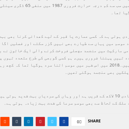
ہیں۔اس شہر میں سب سے کم درجہ حرارت فروری 1987 میں 
یا تھا۔
دی ہوتی ہے کہ کسی عمارت یا قبر کے لیے کھدائی کرنا بھی بہت
د موسم میں یہاں سے طیارے بھی نہیں گزر سکتے اور فصلیں اگان
ی مارکیٹ میں منجمد مچھلی فروخت کرنے والی ایک خاتون نے ب
د تہیں پہننا ضروری ہیں، ہم کسی گوبھی کی طرح متعدد تہوں پ
لباس پہنتے ہیں۔2018 میں اس شہر میں موسم اتنا سرد ہوگیا تھا کہ کچھ
پلکیں بھی منجمد ہوگئی تھیں۔
اس شہر کی آبادی 10 لاکھ کے قریب ہے اور وہاں کی سردیاں بہت شدید ہوتی
 ملک کے لحاظ سے بھی موسم سرما کی شدت بہت زیادہ ہوتی ہے۔
SHARE
0