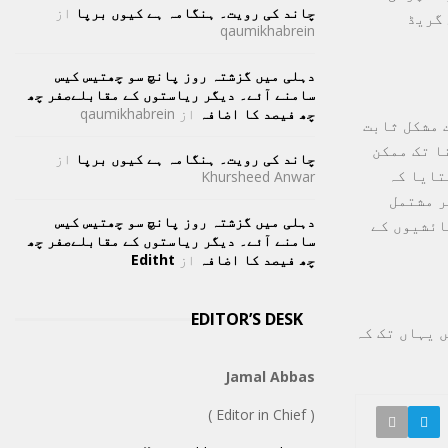
چاند کی رویت۔ ہنگامہ ہے کیوں برپا
از
منفی 65 ڈگری سینٹی گریڈ
qaumikhabrein
دہلی میں گزشتہ روز پانچ سو چھتیس کیس
سامنے آئے۔ دیگر ریاستوں کے مقابلےصفر چھ
چھ فیصد کا اضافہ
از
qaumikhabrein
 مشکل ثابت
ا تک ممکن
چاند کی رویت۔ ہنگامہ ہے کیوں برپا
از
تایا کہ
Khursheed Anwar
ر مشتمل
دہلی میں گزشتہ روز پانچ سو چھتیس کیس
 رہائشیوں کے
سامنے آئے۔ دیگر ریاستوں کے مقابلےصفر چھ
چھ فیصد کا اضافہ
از
Editht
EDITOR’S DESK
 ہیں یہاں تک کہ
Jamal Abbas
( Editor in Chief )