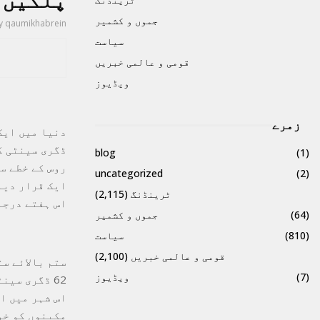
پلکیں 
جموں و کشمیر
y
qaumikhabrein
سیاست
قومی و عالمی خبریں
ویڈیوز
زمرے
ڈگری سینٹی گ
blog
(1)
روس کے خطے س
uncategorized
(2)
ایک قرار دیا
ٹرینڈنگ
(2,115)
اس ہفتے درجہ حرارت منفی 50 
(64)
جموں و کشمیر
(810)
سیاست
قومی و عالمی خبریں
(2,100)
ستم بالائے س
(7)
ویڈیوز
مکینوں کو خو