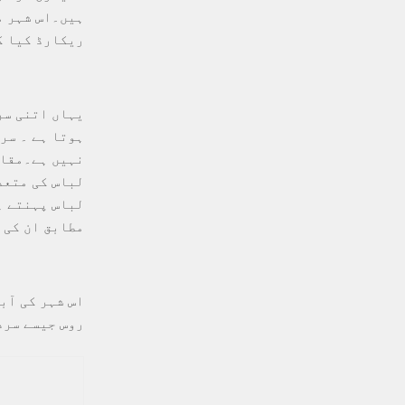
ریکارڈ کیا گ
یہاں اتنی سر
ہوتا ہے ۔ سر
نہیں ہے۔مقام
لباس کی متعد
مطابق ان کی 
روس جیسے سرد