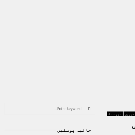
S
e
 خبریں
ٹرینڈنگ
a
S
r
حالیہ پوسٹیں
c
E