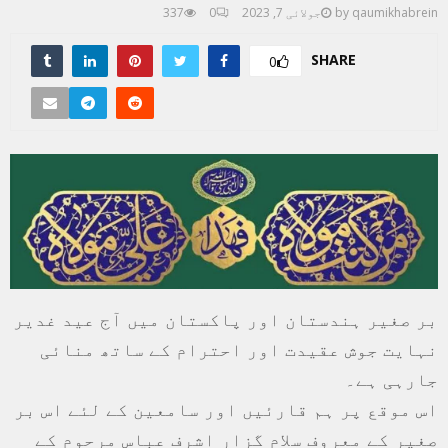
qaumikhabrein
by
جولائی 7, 2023
0
337
SHARE
0
بر صغیر ہندستان اور پاکستان میں آج عید غدیر
نہایت جوش عقیدت اور احترام کے ساتھ منائی
جارہی ہے۔
اس موقع پر ہم قارئیں اور سامعین کے لئے اس بر
صغیر کے معروف سلام گزار اشرف عباس مرحوم کے