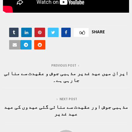
SHARE
0
PREVIOUS POST
ایران میں عید غدیر مذہبی جوش و عقیدت سے منائی
جارہی ہے۔
NEXT POST
مذہبی جوش اور عقیدت سے منائی گئی عیدوں کی عید
عید غدیر