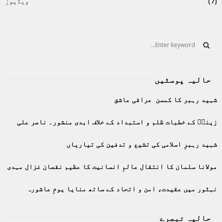
(7)
ویڈیوز
S
e
a
S
r
حالیہ پوسٹیں
c
E
h
شہید رہبر کا کمسن عراقی عاشق
f
A
o
زینبؑ کے خطبات ظلم و استبداد کے خلاف ابدی منشور۔ ناصر علی
r
R
:
C
شہید رہبرِ اسلامی کی تشیع و تدفین کی تیاریاں
H
مولانا سلمان کا انتقال عالمِ انسانیت کا عظیم نقصان غزال مہدی
نہٹور میں عقیدت، امن و اتحاد کے ساتھ منایا یومِ عاشورہ
حالیہ تبصرے