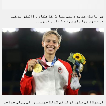
جو بائڈن شدید ذہنی مسائل کا شکار۔ ڈاکٹر نے کہا
عہدے پر برقرار رہنے کے اہل نہیں۔۔
کینیڈا کی فٹبالر کوئن گولڈ جیتنے والی پہلی خواجہ