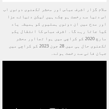
سلام گزار اشرف عباس اور محشر لکھنوی دونوں اب
اس دنیا سے رخصت ہو چکے ہیں لیکن دنیائے عزا
اور مدح میں ان دونوں ہستیوں کو ہمیشہ یاد
کیا جاتا رہے گا۔ اشرف عباس کا انتقال یکم
مارچ 2020 کو کراچی میں ہوا تھااور محشر
لکھنوی حال ہی میں 28 جون 2023 کو کراچی میں
جہان فانی سے رخصت ہوئے۔