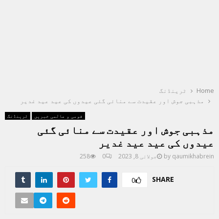
Home
ٹرینڈنگ
مذہبی جوش اور عقیدت سے منائی گئی عیدوں کی عید عید غدیر
قومی و عالمی خبریں
ٹرینڈنگ
مذہبی جوش اور عقیدت سے منائی گئی
عیدوں کی عید عید غدیر
qaumikhabrein
by
جولائی 8, 2023
0
258
SHARE
0