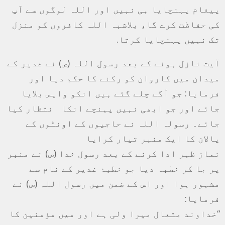
پیغام پہنچایا ہی نہیں اور اللہ لوگوں سے آپ
کی حفاظت کرے گا، بلاشبہ اللہ کافروں کو منزل
تک نہیں پہنچایا کرتا.
آیت نازل ہونے کے بعد رسول اللہ (ص) نے غدیر کے
میدان میں کاروان کو رکنے کا حکم دیا اور
فرمایا: جو آگے چلے گئے ہیں انکو واپس بلایا
جائے اور جو ابھی نہیں پہنچے انکا انتظار کیا
جائے۔ رسولہ اللہ نے حاجیوں کے اونٹوں کے
پالان کا ایک منبر تیار کرایا
نماز ظہر ادا کرنے کے بعد رسول خدا (ص) نے منبر
پر جا کر خطبہ دیا جو خطبۂ غدیر کے نام سے
مشہور ہوا اور اس کے ضمن میں رسول اللہ (ص) نے
فرمایا:
“خداوند متعال میرا ولی ہے اور میں مؤمنین کا