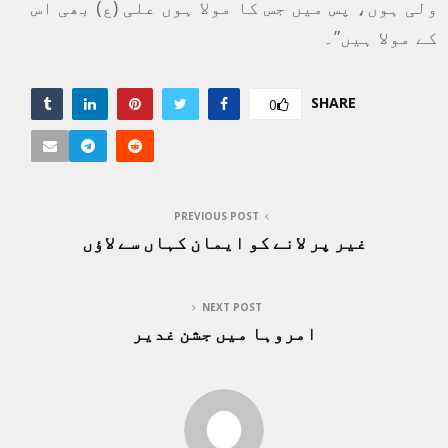
ولی ہوں، پس میں جس کا مولا ہوں علی (ع) بھی اس
کے مولا ہیں”۔
SHARE
0
PREVIOUS POST
غیر پر لانے کو ایمان کہاں سے لاؤں
NEXT POST
امروہا میں جشن غدیر