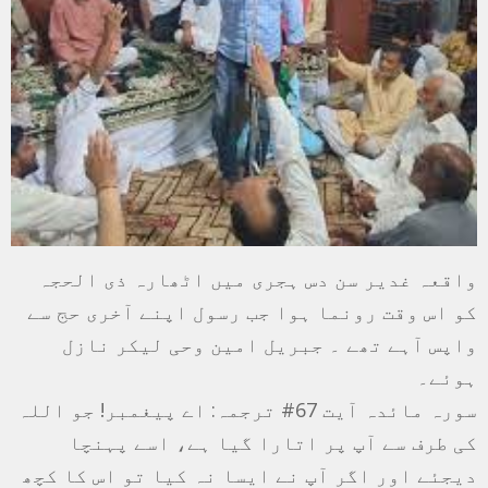
واقعہ غدیر سن دس ہجری میں اٹھارہ ذی الحجہ
کو اس وقت رونما ہوا جب رسول اپنے آخری حج سے
واپس آہے تھے ۔ جبریل امین وحی لیکر نازل
ہوئے۔
سورہ مائدہ آیت 67# ترجمہ: اے پیغمبر! جو اللہ
کی طرف سے آپ پر اتارا گیا ہے، اسے پہنچا
دیجئے اور اگر آپ نے ایسا نہ کیا تو اس کا کچھ