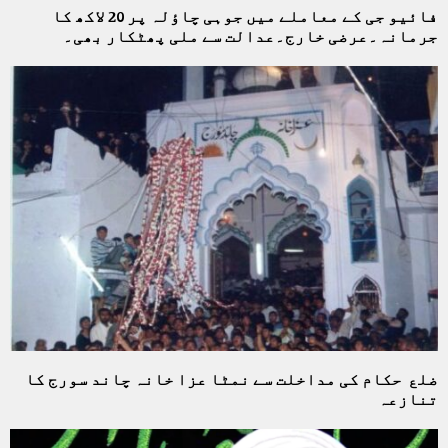
فائیو جی کے معاملے میں جوہی چاؤلہ پر 20 لاکھ کا
جرمانہ۔عرضی خارج۔عدالت سے ملی پھٹکار بھی۔
ضلع حکام کی مداخلت سے نمٹا عزا خانہ چاند سورج کا
تنازعہ