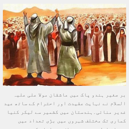
بر صغیر ہندو پاک میں عاشقان مولا علی علیہ
السلام نے نہایت عقیدت اور احترام کے ساتھ عید
غدیر منائی۔ہندستان میں کشمیر سے لیکر کنیا
کماری تک مختلف شہروں میں بڑی تعداد میں
محبان اہل بیت نے مختلف عنوانات کے تحت عید