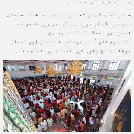
عبادت خانہ حسینی۔ حیدر آباد
حیدر آباد کے نو تعمیر شدہ عبادت خانہ حسینی
میں ہر سال کی طرح اس سال بھی روز غدیر کے
نماز اور اعمال کے لئے مومنین
کا ہجوم نظر آیا۔ مومنین نے نماز اور اعمال
مولانا حنان رضوی کی اقتدا میں انجام دئے۔