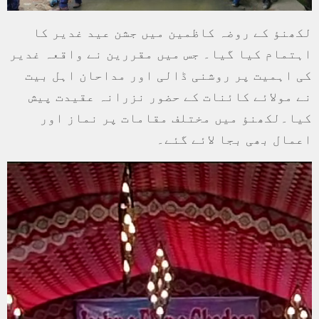
لکھنؤ کے روضہ کاظمین میں جشن عید غدیر کا
اہتمام کیا گیا۔ جس میں مقررین نے واقعہ غدیر
کی اہمیت پر روشنی ڈالی اور مداحان اہل بیت
نے مولائے کائنات کے حضور نزرانہ عقیدت پیش
کیا۔لکھنؤ میں مختلف مقامات پر نماز اور
اعمال بھی بجا لائے گئے۔