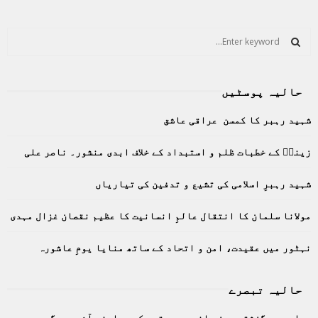
S
e
a
S
r
حالیہ پوسٹیں
c
E
h
شہید رہبر کا کمسن عراقی عاشق
f
A
o
زینبؑ کے خطبات ظلم و استبداد کے خلاف ابدی منشور۔ ناصر علی
r
R
:
C
شہید رہبرِ اسلامی کی تشیع و تدفین کی تیاریاں
H
مولانا سلمان کا انتقال عالمِ انسانیت کا عظیم نقصان غزال مہدی
نہٹور میں عقیدت، امن و اتحاد کے ساتھ منایا یومِ عاشورہ
حالیہ تبصرے
دہلی میں گزشتہ روز پانچ سو چھتیس کیس سامنے آئے۔ دیگر