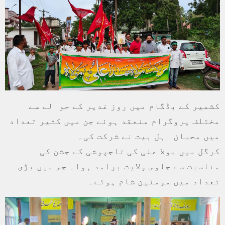
کشمیر کے بڈگام میں روز غدیر کے حوالے سے
مختلف پروگرام منعقد ہوئے جن میں کثیر تعداد
میں محبان اہل بیت نے شرکت کی۔
کرگل میں مولا علی کی تاجپوشی کے جشن کی
مناسبت سے جلوس ولایت برامد ہوا۔ جس میں بڑی
تعداد میں مومنین شام ہوئے۔