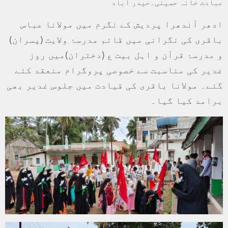
عبادت خانہ حسینی۔حیدر آباد
ادھر آندھرا پردیش کے نگرم میں مولانا عباس
باقری کی نگرانی میں قائم مدرسۂ ولایت (پسران)
و مدرسۂ قرآن و اہل بیت ع (دختران)میں روز
غدیر کی مناسبت سے خصوصی پروگرام منعقد کئے
گئے۔ مولانا باقری کی قیادت میں جلوس غدیر بھی
برامد کیا گیا۔