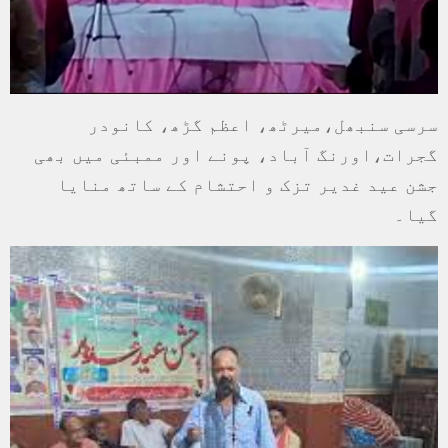
سرسی سنبھل،میرٹھ، اعظم گڑھ، کانودر
گجرات،اورنگ آباد، پونے اور ممبئی میں بھی
جشن عید غدیر تزک و احتشام کے ساتھ منایا
گیا۔