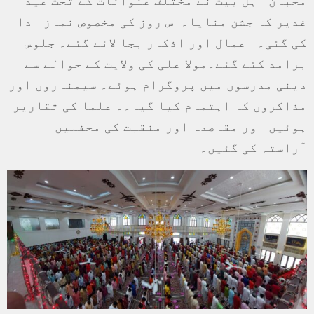
غدیر کا جشن منایا۔اس روز کی مخصوص نماز ادا
کی گئی۔ اعمال اور اذکار بجا لائے گئے۔ جلوس
برامد کئے گئے۔مولا علی کی ولایت کے حوالے سے
دینی مدرسوں میں پروگرام ہوئے۔ سیمناروں اور
مذاکروں کا اہتمام کیا گیا۔۔ علما کی تقاریر
ہوئیں اور مقاصدہ اور منقبت کی محفلیں
آراستہ کی گئیں۔