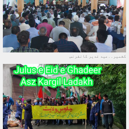
کشمیر۔۔عید غدیر کانفرنس