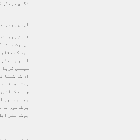
ڈگری سینٹی گ
لیون ہرمینس
لیون ہرمینسن
رپورٹ مرتب ک
عہد کے مقابلے میں درجہ حرار
انہوں نے کہا
سینٹی گریڈ ت
ان کا کہنا ت
ہوتا جائے گا
جائے گاانہوں
وجہ ہے اور اگلے 5 برسوں میں ہمیں درجہ حرارت کے نئے ریکارڈز 
برطانوی ماہر
ہوگا مگر ایل