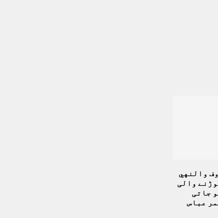
ف والنهي
وڑنے والی
و جاتی
مر عباس