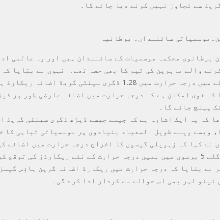
ریڈ سے تجاوز نہیں کرنے دیا جائے گا۔
ن۔موسمیاتی سائنسداں۔ برطانیہ
 برطانوی محکمہ موسمیات کے سائنسدان ہیں اور وہ عالمی ادا
رنے والے ماہرین کی ٹیم کا بھی حصہ تھے۔انہوں نے بتایا کہ 
ت میں 1.28 ڈگری سینٹی گریڈ اضافہ ریکارڈ ہوا ہے۔
 کہ قوی امکان ہے کہ درجہ حرارت میں اضافہ عارضی طور پر ڈیڑ
ک پہنچ جائے گا۔
ھا کہ یہ ایک اشارہ ہے کہ جیسے جیسے ڈیڑھ ڈگری سینٹی گریڈ ا
، ویسے ویسے طویل المعیاد بنیادوں پر موسمیاتی تباہی کا خ
 نے کہا کہ زہریلی گیسوں کا اخراج درجہ حرارت میں اضافے کی
کی توقع کرنی چاہیے۔
 نے بتایا کہ درجہ حرارت میں ریکارڈ اضافہ گرین ہاؤس گیسز 
 نینو لہر بھی اس حوالے سے کردار ادا کرے گی۔