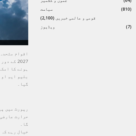
(64)
جموں و کشمیر
(810)
سیاست
قومی و عالمی خبریں
(2,100)
(7)
ویڈیوز
2027 کے 
ہونے کا امکان 66 فیصد
گیا۔
گا۔