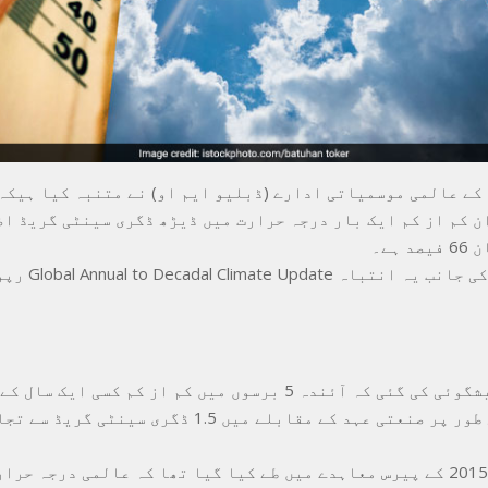
دوران کم از کم ایک بار درجہ حرارت میں ڈیڑھ ڈگری سینٹی گریڈ ا
 ہے۔
بلیو ایم او کی جانب 
رپورٹ میں پیشگوئی کی گئی کہ آئندہ 5 برسوں میں کم از کم کسی ا
حرارت عارضی طور پر صنعتی عہد کے مقابلے میں 1.5 ڈگری سی