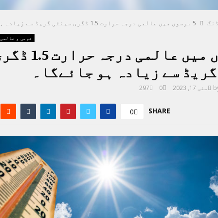
نگ
5 برسوں میں عالمی درجہ حرارت 1.5 ڈگری سینٹی گریڈ سے زیادہ ہو جائےگا۔
قومی و عالمی
5 برسوں میں عالمی درجہ حرارت .5
گریڈ سے زیادہ ہو جائےگا۔
b
مئی 17, 2023
0
297
SHARE
0