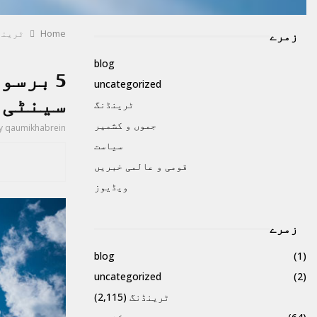
Home
ٹرینڈ
زمرے
blog
uncategorized
سینٹی 
ٹرینڈنگ
جموں و کشمیر
y
qaumikhabrein
سیاست
قومی و عالمی خبریں
ویڈیوز
زمرے
blog
(1)
uncategorized
(2)
ٹرینڈنگ
(2,115)