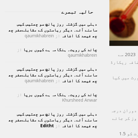
حالیہ تبصرے
دہلی میں گزشتہ روز پانچ سو چھتیس کیس
سامنے آئے۔ دیگر ریاستوں کے مقابلےصفر چھ
چھ فیصد کا اضافہ
از
qaumikhabrein
چاند کی رویت۔ ہنگامہ ہے کیوں برپا
از
اقوام متحدہ کے عالمی موسمیاتی ادارے (ڈبلیو ایم او) نے متنبہ کیا ہیکہ 2023 سے
qaumikhabrein
ضافہ ریکارڈ
دہلی میں گزشتہ روز پانچ سو چھتیس کیس
سامنے آئے۔ دیگر ریاستوں کے مقابلےصفر چھ
یہ انتباہ Global Annual to Decadal Climate Update رپورٹ میں کیا
چھ فیصد کا اضافہ
از
qaumikhabrein
چاند کی رویت۔ ہنگامہ ہے کیوں برپا
از
Khursheed Anwar
یک سال کے دوران درجہ
دہلی میں گزشتہ روز پانچ سو چھتیس کیس
نٹی گریڈ سے تجاوز کر جائے
سامنے آئے۔ دیگر ریاستوں کے مقابلےصفر چھ
چھ فیصد کا اضافہ
از
Editht
خیال رہے کہ 2015 کے پیرس معاہدے میں طے کیا گیا تھا کہ عالمی درجہ حرارت کو 1.5