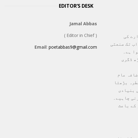
EDITOR’S DESK
Jamal Abbas
( Editor in Chief )
رے کی
اب تک صنعتی
Email
:
poetabbas9@gmail.com
ھ ڈگری
ضافہ عام
طرہ بڑھتا
 بنیادی
کے باعث