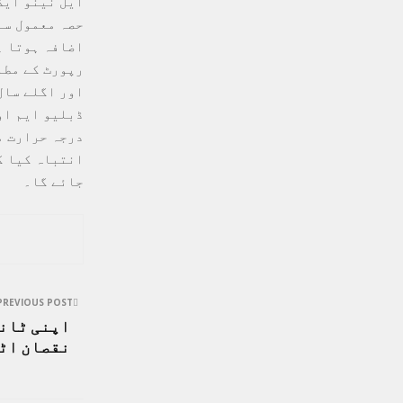
ایل نینو ایک
حصہ معمول سے
اضافہ ہوتا ہ
رپورٹ کے مطا
اور اگلے سال
درجہ حرارت م
انتباہ کیا گ
جائے گا۔
PREVIOUS POST
اپنی ٹانگ
نقصان اٹ