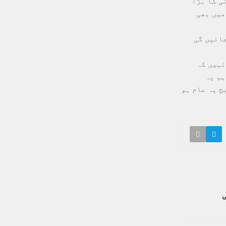
ی کا بڑا
میں بھی
ائیں گی
 مطلب یہ نہیں کہ
ہم یہ
ج یہ عام ہو