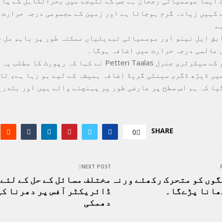
 ایسا موسمیاتی رجحان ہے جس کے نتیجے میں بحرالکاہل کے پان
 کہیں زیادہ گرم ہوجاتا ہے اور زمین کے مجموعی درجہ حرارت 
ے
بق ایل نینو اور موسمیاتی تبدیلیاں ممکنہ طور پر باہم مل ج
 عالمی درجہ حرارت میں اضافہ ہوگا۔
ڈبلیو ایم او کے سیکرٹری جنرل Petteri Taalas نے کہا کہ رپورٹ کا
یں ڈیڑھ ڈگری سینٹی گریڈ اضافہ ہمیشہ کے لیے ہو رہا ہے، تا
یا کہ ہم اس سطح پر عارضی طور پر پہنچنے والے ہیں اور بتدری
SHARE
0
NEXT POST
وں کو متحرک رکھئے ورنہ
مختلف مسائل کے حل کے لئے
ھانا پڑےگا۔
ڈائریکٹر آفس پر دھرنا کی
دھمکی