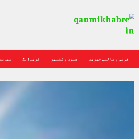
قومی و عالمی خبریں
جموں و کشمیر
ٹرینڈنگ
سیاست