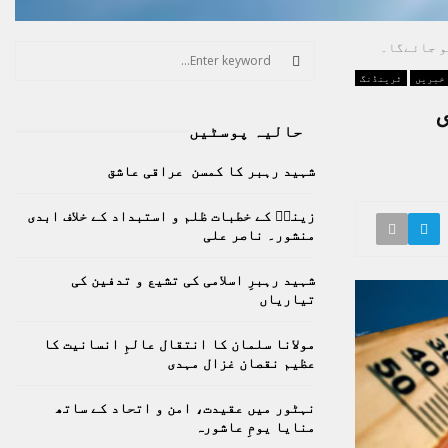
S
e
 خبریں
ٹرینڈنگ
a
S
1 ڈگری
r
حالیہ پوسٹیں
c
E
h
شہید رہبر کا کمسن عراقی عاشق
f
A
o
زینبؑ کے خطبات ظلم و استبداد کے خلاف ابدی
r
R
منشور۔ ناصر علی
:
C
شہید رہبرِ اسلامی کی تشیع و تدفین کی
تیاریاں
H
مولانا سلمان کا انتقال عالمِ انسانیت کا
عظیم نقصان غزال مہدی
نہٹور میں عقیدت، امن و اتحاد کے ساتھ
منایا یومِ عاشورہ