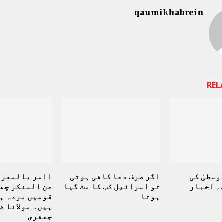
qaumikhabrein
REL
سطیٰ کی
اگر صرف دعا کافی ہوتی
اامر بالمعرو
۔ اخبار
تو اسرائیل کب کا مٹ گیا
عن المنكر چھ
ہوتا
قومیں مردہ ہ
ہیں۔ مولانا ض
جعفری