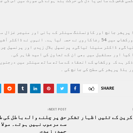
کسی شخص کے سانس یا دل کی حرکت بند ہونے کی صورت میں اس کی ج
 پریشر جانچ اور کاؤنسلنگ سینٹر کے بانی اور منیجر غزال مہ
بتایا کہ اس ورکشاپ میں 54 رضاکاروں نے حصہ لیا ہے۔ انہوں نے ڈاکٹر
یاگی، ڈاکٹر سنیتا تیاگی، پرنسپل بلال زیدی اور پرنسپل چرن
 کیا اور مستقبل میں بھی ان کے تعاون کی امید ظاہر کی۔
ذکر ہے کہ ورکشاپ کے انعقاد کے ساتھ ساتھ سینٹر میں درجنوں
ر بلڈ پریشر کی سطح کی جانچ کی ۔
SHARE
0
NEXT POST
رین کے تئیں اظہار تشکر
حق پر چلنے والے باطل کی ط
سے مرعوب نہیں ہوتے۔ مولان
حیدر زیدی