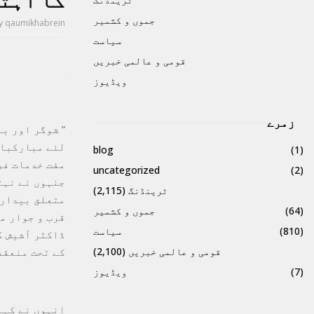
کا اہت
جموں و کشمیر
y
qaumikhabrein
سیاست
قومی و عالمی خبریں
ویڈیوز
زمرے
” شوگر اور ب
blog
(1)
مفت خدمات فر
uncategorized
(2)
جنہوں نے نہٹ
ٹرینڈنگ
(2,115)
متعلق بیداری
(64)
جموں و کشمیر
(810)
سیاست
ڈاکٹر آشیش ک
کے تحت منعقد
قومی و عالمی خبریں
(2,100)
(7)
ویڈیوز
انہوں نے کہا