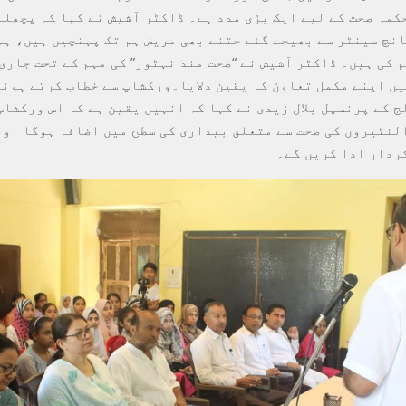
انچ سینٹر سے بھیجے گئے جتنے بھی مریض ہم تک پہنچیں ہیں، ہم 
 کی ہیں۔ ڈاکٹر آشیش نے “صحت مند نہٹور” کی مہم کے تحت جاری
ں اپنے مکمل تعاون کا یقین دلایا۔ورکشاپ سے خطاب کرتے ہوئے
ج کے پرنسپل بلال زیدی نے کہا کہ انہیں یقین ہے کہ اس ورکشاپ
لنٹیروں کی صحت سے متعلق بیداری کی سطح میں اضافہ ہوگا اور
ردار ادا کریں گے۔