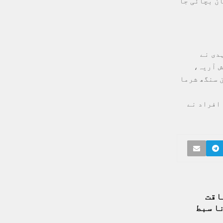
ان بچائی جا
دی نے
 آشیش آریہ،
 سنگھ شرما
 افراد نے
اقت
ا سبط