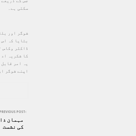
جس کے ذریعے 
سکتی ہے۔
شوگر اور بلڈ
ڈاکٹر وکاس ت
کا شکریہ ادا
یہ امر قابل 
اپنے شوگر او
PREVIOUS POST
مہمان ذاک
کی نشست