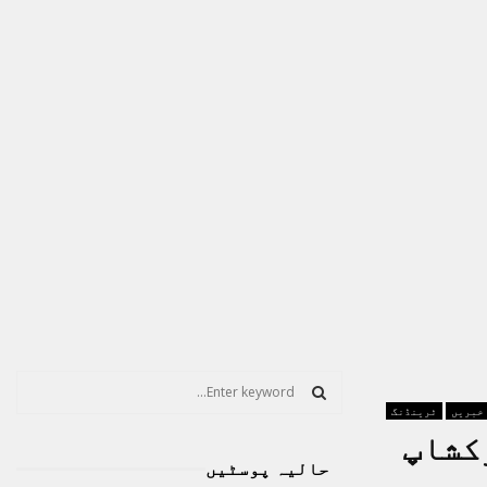
S
e
 خبریں
ٹرینڈنگ
a
S
کشاپ
r
حالیہ پوسٹیں
c
E