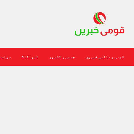
قومی و عالمی خبریں
جموں و کشمیر
ٹرینڈنگ
سیاست