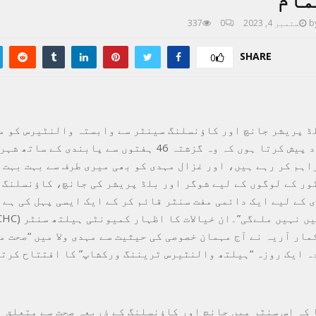
مام
b
ستمبر 4, 2023
0
337
SHARE
0
لڈ پریشر جانچ اور کاؤنسلنگ سینٹر سے وابستہ والنٹیرس کو م
لئے مبارکباد پیش کرتا ہوں کہ وہ گزشتہ 46 ہفتوں سے پابندی 
اہم کر رہے ہیں، اور غزال مہدی کو بھی میری طرف سے بہت بہت
ور کے لوگوں کے لیے شوگر اور بلڈ پریشر کی جانچ، کاؤنسلنگ 
 کے لیے ایک دائمی مفت سنٹر قائم کر کے ایک ایسی پہل کی ہے 
مار آریہ نے آج مہمان خصوصی کی حیثیت سے مہدی ولا میں “صحت م
ہ ایک روزہ “ہیلتھ والنٹیرس ٹریننگ ورکشاپ” کا افتتاح کرتے
 کہ اس سنٹر میں جانچ اور کاؤنسلنگ کے ذریعہ صحت سے متعلق 