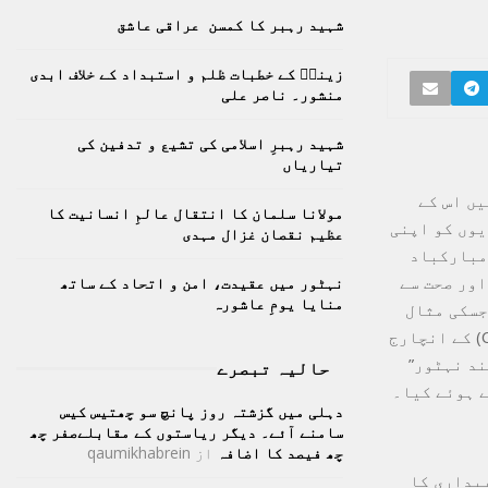
h
شہید رہبر کا کمسن عراقی عاشق
f
A
o
زینبؑ کے خطبات ظلم و استبداد کے خلاف ابدی
r
R
منشور۔ ناصر علی
:
C
شہید رہبرِ اسلامی کی تشیع و تدفین کی
تیاریاں
H
یں اس کے
مولانا سلمان کا انتقال عالمِ انسانیت کا
کے ساتھ شہریوں کو اپنی
عظیم نقصان غزال مہدی
 مبارکباد
اور صحت سے
نہٹور میں عقیدت، امن و اتحاد کے ساتھ
منایا یومِ عاشورہ
جسکی مثال
قرب و جوار میں نہیں ملےگی”۔ان خیالات کا اظہار کمیونٹی ہیلتھ سنٹر (CHC) کے انچارج
ند نہٹور”
حالیہ تبصرے
 ہوئے کیا۔
دہلی میں گزشتہ روز پانچ سو چھتیس کیس
سامنے آئے۔ دیگر ریاستوں کے مقابلےصفر چھ
چھ فیصد کا اضافہ
از
qaumikhabrein
بیداری کا