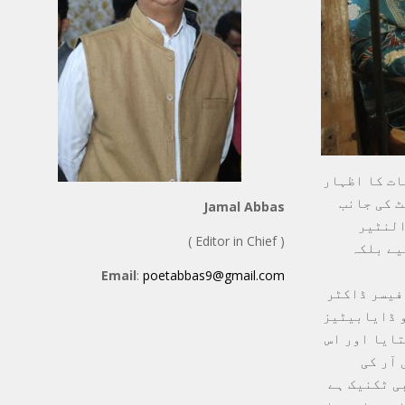
ات کا اظہار
ٹ کی جانب
Jamal Abbas
النٹیر
( Editor in Chief )
یے بلکہ
Email
:
poetabbas9@gmail.com
فیسر ڈاکٹر
و ڈایابیٹیز
تایا اور اس
 آر کی
ی ٹکنیک ہے