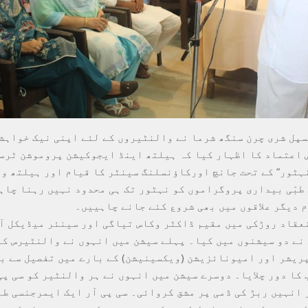
پل شری چرن سنگھ شرما نے والنٹیروں کے لئے اپنی نیک خواہش
 اعتماد کا اظہار کیا کہ ہیلتھ اینڈ ایجوکیشن پروموشن ٹرس
نہٹور” کے تحت جانچ اورکاؤنسلنگ سینٹر کا قیام اور ہیلتھ و
طبّی بیداری پروگراموں کو نہٹور تک ہی محدود نہیں رہنا چاہ
 دیگر علاقوں میں بھی شروع کئے جانے چاہییں۔
عقاد روڑکی میں مقیم ڈاکٹر وکاس تیاگی اور سینئر میڈیکل آ
نے دو سیشنوں میں کیا۔ پہلے سیشن میں انہوں نے والنٹیرس ک
پریشر اور امیونائزیشن (ویکسینیشن) کے بارے میں تفصیل سے ب
 کا دور چلایا۔ دوسرے سیشن میں انہوں نے ہر والنٹیر کو سی پی
 انہیں ربڑ کی ڈمی پر مشق کروائی۔ سی پی آر ایک ایمرجنسی طب