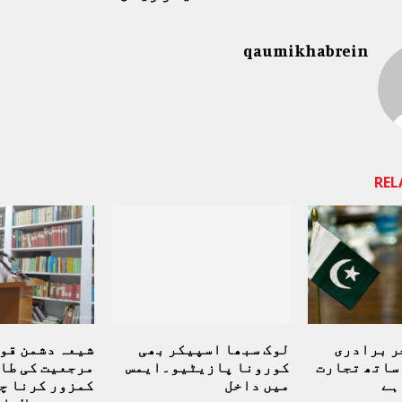
qaumikhabrein
REL
ر برادری
لوک سبھا اسپیکر بھی
شیعہ دشمن قو
ساتھ تجارت
کورونا پازیٹیو۔ایمس
مرجعیت کی طا
ہے
میں داخل
کمزور کرنا چ