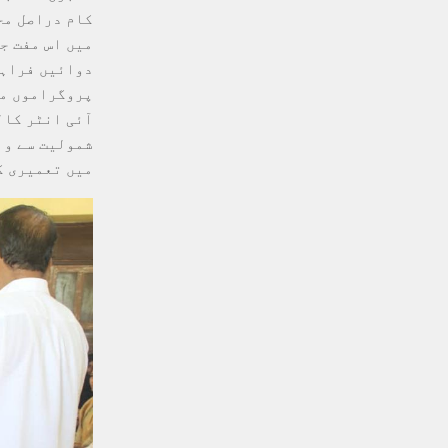
میں اس مفت ج
دوائیں فراہم
پروگراموں می
آئی انٹر کال
شمولیت سے وا
میں تعمیری ک