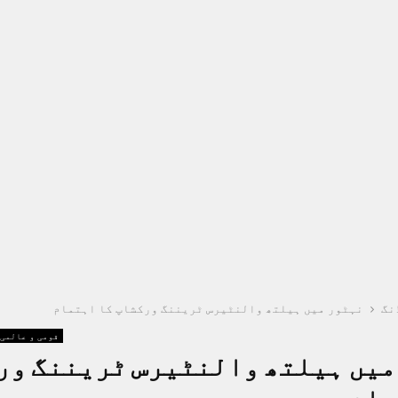
نگ
نہٹور میں ہیلتھ والنٹیرس ٹریننگ ورکشاپ کا اہتمام
قومی و عالمی
میں ہیلتھ والنٹیرس ٹریننگ ور