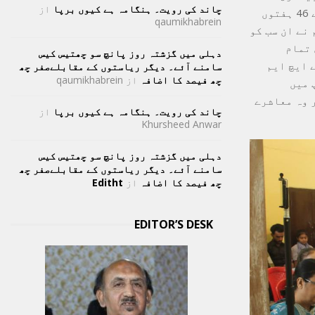
چاند کی رویت۔ ہنگامہ ہے کیوں برپا
از
کام دراصل محکمہ صحت کے لیے ایک بڑی مدد ہے۔ ڈاکٹر آشیش نے کہا کہ پچھلے 46 ہفتوں
qaumikhabrein
نے ان سب کو
 تمام
دہلی میں گزشتہ روز پانچ سو چھتیس کیس
 ایچ ایم
سامنے آئے۔ دیگر ریاستوں کے مقابلےصفر چھ
چھ فیصد کا اضافہ
از
qaumikhabrein
 میں
 وہ معاشرے
چاند کی رویت۔ ہنگامہ ہے کیوں برپا
از
Khursheed Anwar
دہلی میں گزشتہ روز پانچ سو چھتیس کیس
سامنے آئے۔ دیگر ریاستوں کے مقابلےصفر چھ
چھ فیصد کا اضافہ
از
Editht
EDITOR’S DESK