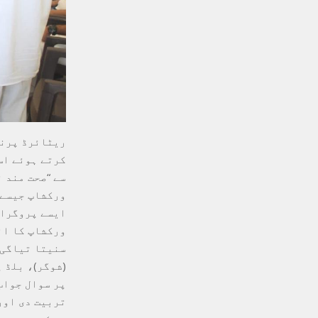
ریٹائرڈ پرنس
کرتے ہوئے اس
سے “صحت مند 
ورکشاپ جیسے 
ایسے پروگرام
ورکشاپ کا ان
سنیتا تیاگی 
(شوگر)، بلڈ 
پر سوال جواب
تربیت دی اور