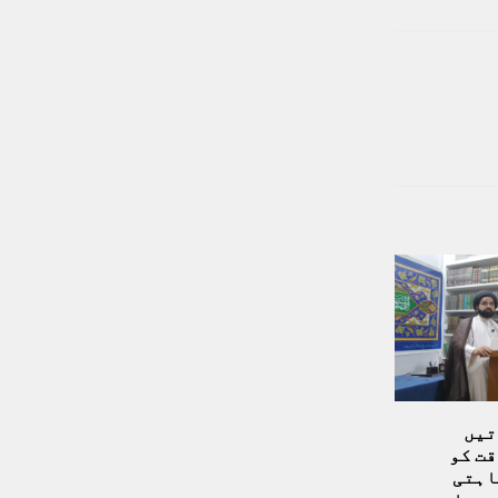
تیں
قت کو
اہتی