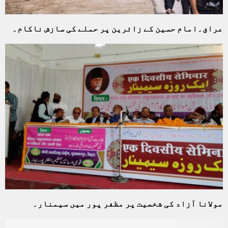
عراق۔امام حسین کے زائرین پر حملے کی سازش ناکام۔
مولانا آزاد کی شخصیت پر مظفر پور میں سیمنار۔