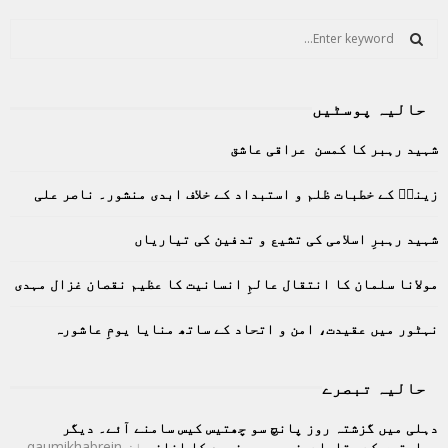
S
e
a
S
r
حالیہ پوسٹیں
c
E
h
شہید رہبر کا کمسن عراقی عاشق
f
A
o
زینبؑ کے خطبات ظلم و استبداد کے خلاف ابدی منشور۔ ناصر علی
r
R
:
C
شہید رہبرِ اسلامی کی تشیع و تدفین کی تیاریاں
H
مولانا سلمان کا انتقال عالمِ انسانیت کا عظیم نقصان غزال مہدی
نہٹور میں عقیدت، امن و اتحاد کے ساتھ منایا یومِ عاشورہ
حالیہ تبصرے
دہلی میں گزشتہ روز پانچ سو چھتیس کیس سامنے آئے۔ دیگر
ریاستوں کے مقابلےصفر چھ چھ فیصد کا اضافہ
از
qaumikhabrein