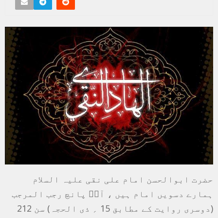
حضرت ابوالحسن امام علی نقی علیہ السلام
ہمارے دسویں امام ہیں ، آپؑ پانچ رجب المرجب
(دوسری روایت کے مطابق 15 ؍ ذی الحجہ) سن 212