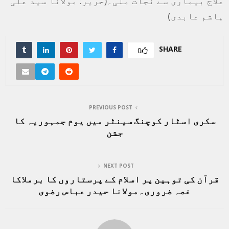
علاج بیماری سے نجات ملی۔(حریر: مولانا سید علی
ہاشم عابدی)
SHARE
0
PREVIOUS POST
سکری اسٹار کوچنگ سینٹر میں یوم جمہوریہ کا
جشن
NEXT POST
قرآن کی توہین پر اسلام کے پرستاروں کا برملاکا
غصہ ضروری۔مولانا حیدر عباس رضوی