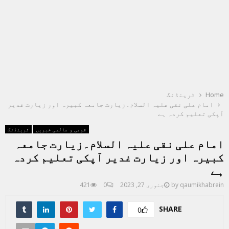
Home
ٹرینڈنگ
امام علی نقی علیہ السلام۔زیارت جامعہ کبیرہ اور زیارت غدیر
آپکی تعلیم کردہ ہے
قومی و عالمی خبریں
ٹرینڈنگ
امام علی نقی علیہ السلام۔زیارت جامعہ
کبیرہ اور زیارت غدیر آپکی تعلیم کردہ
ہے
qaumikhabrein
by
جنوری 27, 2023
0
421
SHARE
0