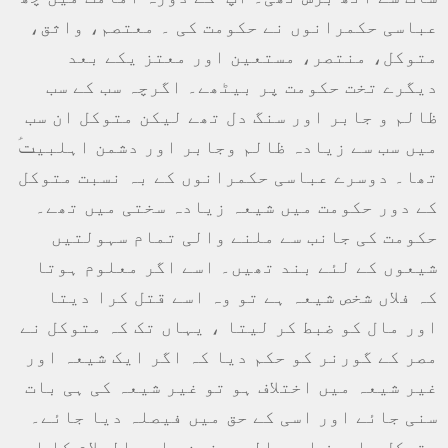
عباسی حکمرانوں نے حکومت کی ۔ معتصم، واثق،
متوکل، منتصر، مستعین اور معتز یکے بعد
دیگرے تخت حکومت پر بیٹھے۔ اگرچہ سب کے سب
ظالم و جابر اور سنگ دل تھے لیکن متوکل ان سب
میں سب سے زیادہ ظالم وجابر اور دشمن اہلبیتؑ
تھا۔ دوسرے عباسی حکمرانوں کے بہ نسبت متوکل
کے دور حکومت میں شیعہ زیادہ سختی میں تھے۔
حکومت کی جانب سے ملنے والی تمام سہولتیں
شیعوں کے لئے بند تھیں۔ اسے اگر معلوم ہوتا
کہ فلاں شخص شیعہ ہے تو وہ اسے قتل کرا دیتا
اور مال کو ضبط کر لیتا ، یہاں تک کہ متوکل نے
مصر کے گورنر کو حکم دیا کہ اگر ایک شیعہ اور
غیر شیعہ میں اختلاف ہو تو غیر شیعہ کی ہی بات
سنی جائے اور اسی کے حق میں فیصلہ دیا جائے۔
متوکل ملعون امیرالمومنین علیہ السلام کا اس