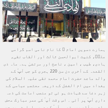
ہمارے دسویں امام ؑ کا نام نامی اسم گرامی
علیؑ، کنیت ابوالحسن ثالث اور القاب نقی،
ہادی، طیب ، امین ، ناصح اور مرتضیٰ ہے۔ ماہ ذی
القعدہ کے آخری دن سن 220 ہجری کو جب آپؑ کے
والد ماجد حضرت امام محمد تقی علیہ السلام کی
بغداد میں ام الفضل کے ذریعہ معتصم عباسی کے
زہر دغا سے شہادت ہو ئی تو منصب امامت کی ذمہ
داری آپؑ پر آئی ۔ اس وقت آپ ؑ کی عمر مبارک محض
سات سے آٹھ برس تھی۔ آپ ؑ کے دورہ امامت میں چھ