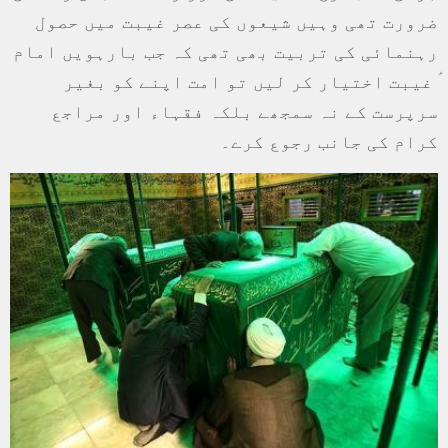
ضرورت تھی وہیں شیعوں کی عصر غیبت میں حصول
رہنمائی کی تربیت بھی تھی کہ جب بارہویں امام
ؑ غیبت اختیار کر لیں تو امت اپنے کو بغیر
سرپرست کے نہ سمجھے بلکہ فقہاء اور مراجع
کرام کی جانب رجوع کرے۔