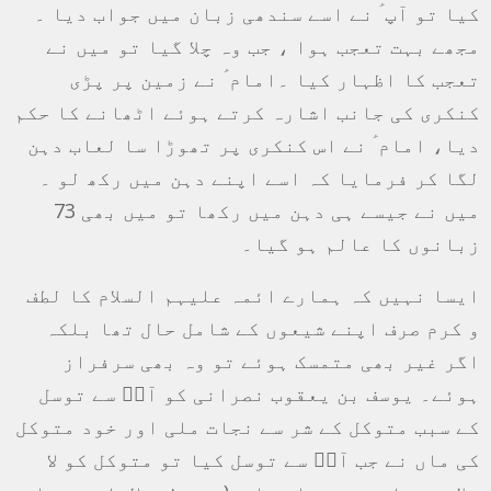
کیا تو آپ ؑ نے اسے سندھی زبان میں جواب دیا ۔
مجھے بہت تعجب ہوا ، جب وہ چلا گیا تو میں نے
تعجب کا اظہار کیا ۔امام ؑ نے زمین پر پڑی
کنکری کی جانب اشارہ کرتے ہوئے اٹھانے کا حکم
دیا، امام ؑ نے اس کنکری پر تھوڑا سا لعاب دہن
لگا کر فرمایا کہ اسے اپنے دہن میں رکھ لو ۔
میں نے جیسے ہی دہن میں رکھا تو میں بھی 73
زبانوں کا عالم ہو گیا۔
ایسا نہیں کہ ہمارے ائمہ علیہم السلام کا لطف
و کرم صرف اپنے شیعوں کے شامل حال تھا بلکہ
اگر غیر بھی متمسک ہوئے تو وہ بھی سرفراز
ہوئے۔ یوسف بن یعقوب نصرانی کو آپؑ سے توسل
کے سبب متوکل کے شر سے نجات ملی اور خود متوکل
کی ماں نے جب آپؑ سے توسل کیا تو متوکل کو لا