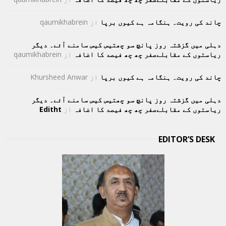
چاند کی رویت۔ ہنگامہ ہے کیوں برپا
از
qaumikhabrein
دہلی میں گزشتہ روز پانچ سو چھتیس کیس سامنے آئے۔ دیگر
ریاستوں کے مقابلےصفر چھ چھ فیصد کا اضافہ
از
qaumikhabrein
چاند کی رویت۔ ہنگامہ ہے کیوں برپا
از
Khursheed Anwar
دہلی میں گزشتہ روز پانچ سو چھتیس کیس سامنے آئے۔ دیگر
ریاستوں کے مقابلےصفر چھ چھ فیصد کا اضافہ
از
Editht
EDITOR’S DESK