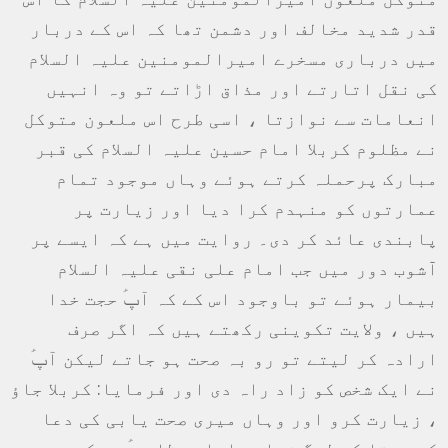
قدر شدید مخالف اور دشمن تھا کہ اس کے دربار
میں درباری مسخرے امیرالمومنین علیہ السلام
کی نقل اتارتے اور مذاق اڑاتے تو وہ انہیں
انعامات سے نوازتا ، اسی طرح اس ملعون متوکل
نے مظلوم کربلا امام حسین علیہ السلام کی قبر
مبارک پرحملہ کرتے ہوئے وہاں موجود تمام
عمارتوں کو منہدم کرا دیا اور زیارت پر
پابندی عائد کر دی۔ روایت میں ہے کہ ایسے پر
آٓشوب دور میں جب امام علی نقی علیہ السلام
بیمار ہوئے تو باوجود اس کے کہ آپؑ حجت خدا
ہیں ، ولایت تکوینی رکھتے ہیں کہ اگر صرف
ارادہ کر لیتے تو رو بہ صحت ہو جاتے لیکن آپؑ
نے ایک شخص کو زاد راہ دی اور فرمایا: کربلا جاؤ
، زیارت کرو اور وہاں میری صحت یابی کی دعا
کرو۔ تا کہ لوگ زیارت امام مظلوم ؑ سے کبھی