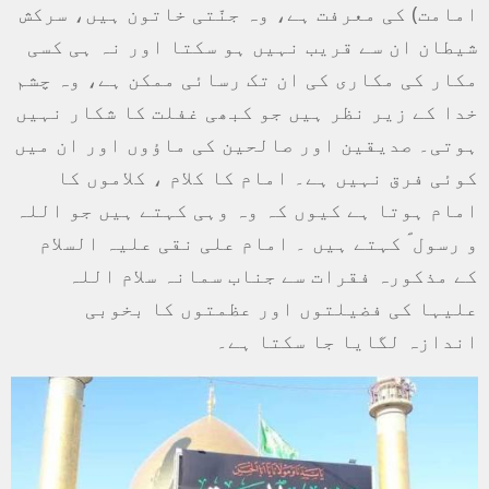
امامت) کی معرفت ہے، وہ جنّتی خاتون ہیں، سرکش
شیطان ان سے قریب نہیں ہو سکتا اور نہ ہی کسی
مکار کی مکاری کی ان تک رسائی ممکن ہے، وہ چشم
خدا کے زیر نظر ہیں جو کبھی غفلت کا شکار نہیں
ہوتی۔ صدیقین اور صالحین کی ماؤوں اور ان میں
کوئی فرق نہیں ہے۔ امام کا کلام ، کلاموں کا
امام ہوتا ہے کیوں کہ وہ وہی کہتے ہیں جو اللہ
و رسول ؐ کہتے ہیں ۔ امام علی نقی علیہ السلام
کے مذکورہ فقرات سے جناب سمانہ سلام اللہ
علیہا کی فضیلتوں اور عظمتوں کا بخوبی
اندازہ لگایا جا سکتا ہے۔