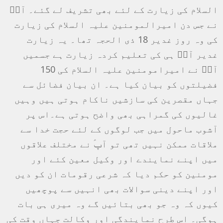
السلام کی زیارت کے لئے بھی تشریف لے گئے۔ آپؑ
نے جس دن امیرالمومنین علیہ السلام کی زیارت
کی وہ روز غدیر 18 ذی الحجہ تھا۔ یہ زیارت
غدیر آپؑ ہی کی تعلیم کردہ زیارت ہے جسمیں
آپؑ نے امیرامومنین علیہ السلام کی 150
فضیلتوں کو بیان کیا ہے۔ ان بیان فضائل سے
جہاں مقصرین کی سازشیں ناکام ہوتی ہیں وہیں
غالیوں کی گمراہی بھی واضح ہوتی ہے۔اس پر
آشوب ماحول میں جب لوگوں کے لئے حجت خدا سے
ملاقات ممکن نہیں تھی تو آپؑ نے مختلف علاقوں
میں اپنے نمایندے اور وکیل معین کئے اور
مومنین کو حکم دیا کہ شرعی رقومات ان کو دیں
اور اپنے دینی سوالات بھی انہیں سے پوچھیں
کیوں کہ وہ جو بھی بتائیں گے وہ میری ہی بات
ہوگی۔ اس طرح نمایندگی اور وکالت جہاں وقت کی