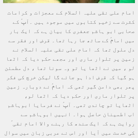
امام علی نقی علیہ السلام کے معجزات و کرامات
کثرت سے زخیم کتابوں میں موجود ہیں ۔آپؑ کے
صحابی ابو ہاشم جعفری کا بیان ہے کہ ایک بار
میں امامؑ کے ساتھ جا رہا تھا۔ قرض اور فقر سے
دل ملول تھا کہ امام علی نقی علیہ السلام نے
زمین پر تلوار ماری اور مجھے حکم دیا کہ اٹھا
لو ، میں نے اٹھا یا تو وہ سونا تھا ، دل مطمئن
ہو گیا کہ قرض ادا ہو جائے گا لیکن خرچ کی فکر
پھر بھی دامن گیر تھی کہ امامؑ نے دوبارہ زمین
پر تلوار ماری اور حکم دیا کہ اٹھا لو،
اٹھایا تو چاندی تھی۔ آپؑ نے فرمایا ابوہاشم
اب اطمینان حاصل ہوا۔ انہیں ابوہاشم سے
روایت ہے کہ ایک سندھ کا رہنے والا امام نقی ؑ
کی خدمت میں آیا اور اس نے عربی زبان میں سوال