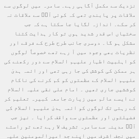
نزدیک سے مکمل آگاہی رہے۔ سامرہ میں لوگوں سے
ملاقات پر پابندی تھی کہ کوئی آپؑ سے ملاقات نہ
کر سکے۔ اندازہ لگایا جا سکتا ہے کہ جب
سختیاں اس قدر شدید ہوں تو کار ہدایت کتنا
مشکل ہو گا۔ دوسری جانب طرح طرح کے فرقے اور
نظریات بھی وجود میں آ رہے تھے خصوصاً لوگوں
کو اہلبیت اطہار علیہم السلام سے دور رکھنے کی
ہر ممکن کی کوشش کی جا رہی تھی اور ائمہ ہدیٰ
علیہم السلام کے عظمتوں کو کم کرنے کی ناکام
کوششیں جاری تھیں ۔ امام علی نقی علیہ السلام
نے ایسے عالم میں زیارت جامعہ کبیرہ تعلیم کر
کے رہتی تک لوگوں کو ائمہ ہدیٰ علیہم السلام کی
فضیلتوں اور عظمتوں سے واقف کرایا ۔ نیز جب
آپؑ مدینہ سے سامرہ تشریف لا رہے تھے تو راستے
میں نجف اشرف میں اپنے جد امیرالمومنین علیہ