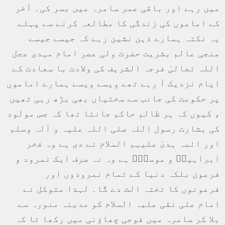
میں رہے اور باقی عمر سامرہ میں بسر کی۔ آخر
کے اماموں کی زندگی کا مطالعہ کرنے سے پہلے
یہ نکتہ ہمارے ذہن نشین رہے کہ جیسے جیسے
منجی عالم بشریت حضرت ولی عصر امام مہدی عجل
اللہ تعالیٰ فرجہ الشریف کی ولادت با سعادت کے
ایام نزدیک آ رہے تھے ویسے ویسے ہمارے اماموں
پر حکومت کی جانب سے سختیاں بھی بڑھ رہی تھیں
، کیوں کہ ہر ظالم حاکم جانتا تھا کہ جس مولود
کی بشارت رسول اللہ صلی اللہ علیہ و آلہ وسلم
اور ائمہ ہدیٰ علیہم السلام نے دی ہے وہ فخر
ابراہیمؑ و موسیٰؑ ہے وہ نہ صرف ایک نمرود و
فرعون بلکہ دنیا کے تمام نمرودوں اور
فرعونوں کا تختہ الٹ دے گا۔ لہذا متوکل نے
امام علی نقی علیہ السلام کو مدینہ منورہ سے
بلا کر سامرہ میں فوجی چھاؤنی میں رکھا تا کہ