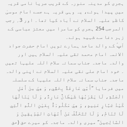
ہجری کو مدینہ منورہ کے قریب صریا نامی قریہ
میں پیدا ہوئے، یہ وہی قریہ ہے جسے امام موسیٰ
کاظم علیہ السلام نے آباد کیا تھا۔ اور 3؍ رجب
المرجب 254 ہجری کو سامرا میں معتز عباسی کے
زہر دغا سے شہید ہوئے۔
آپؑ کے والد ماجد ہمارے نویں امام حضرت جواد
الائمہ امام محمد تقی علیہ السلام ہیں اور
والدہ ماجدہ جناب سمانہ سلام اللہ علیہا تھیں
۔ خود امام علی نقی علیہ السلام نے اپنی والدہ
ماجدہ جناب سمانہ سلام اللہ علیہا کے سلسلہ
میں فرمایا ‘‘أُمِّي عَارِفَةٌ بِحَقِّي، وَ هِيَ مِنْ أَهْلِ
الْجَنَّةِ، لَا يَقْرَبُهَا شَيْطَانٌ مَارِدٌ، وَ لَا يَنَالُهَا
كَيْدُ جَبَّارٍ عَنِيدٍ، وَ هِيَ مَكْلُوءَةٌ بِعَيْنِ اللَّهِ الَّتِي
لَا تَنَامُ، وَ لَا تَتَخَلَّفُ عَنْ أُمَّهَاتِ الصِّدِّيقِينَ وَ
الصَّالِحِينَ’’ میری والدہ ماجدہ کو میرے حق (حق