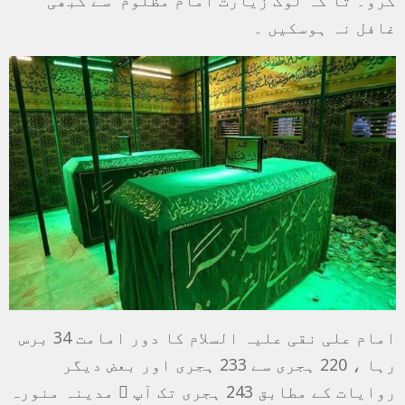
غافل نہ ہوسکیں ۔
امام علی نقی علیہ السلام کا دور امامت 34 برس
رہا ، 220 ہجری سے 233 ہجری اور بعض دیگر
روایات کے مطابق 243 ہجری تک آپ ؑ مدینہ منورہ