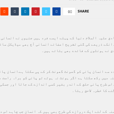
SHARE
0
دق علیہ السلام دنیا کے پہلے ایسے فرد ہیں جنہوں نے انسانی 
انکے ذریعے کی گئی تشریح اعضائے انسانی آج بھی میڈیکل سائ
ق نے ہونٹوں کے فائدے بھی بتائے ہیں۔
د سے انسان پانی کو گھونٹ گھونٹ کر کے پی سکتا ہے.انسان پان
نہ میں رکھ سکتا ہے اگر ہونٹ نہ ہوتے تو پانی کو براہ راست م
اس طرح پانی حلق کے اندر بغیر کسی اندازے کے جاتا اور جسکی 
نے کا خطرہ لاحق رہتا۔
نہ کے لئے ایک دروازے کی طرح بھی ہیں کہ انسان جب چاہے اس د