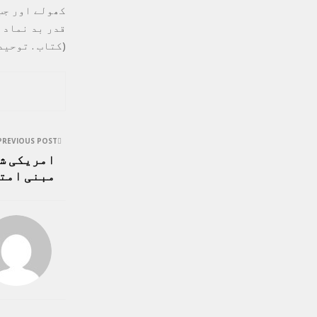
کھولے اور جب
قدر بد نماد 
(کتاب . توحید م
PREVIOUS POST
امریکی شہ
مبنی امت