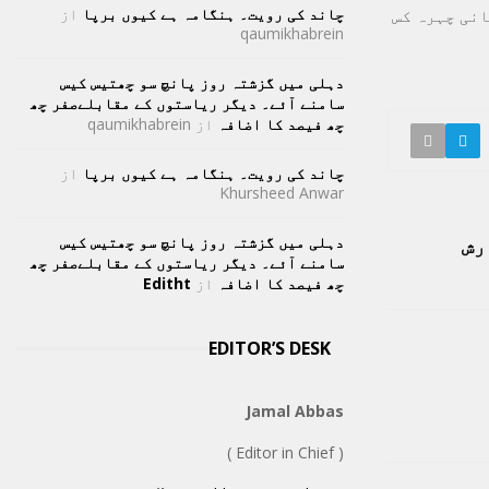
چاند کی رویت۔ ہنگامہ ہے کیوں برپا
از
انی چہرہ کس
qaumikhabrein
دہلی میں گزشتہ روز پانچ سو چھتیس کیس
سامنے آئے۔ دیگر ریاستوں کے مقابلےصفر چھ
چھ فیصد کا اضافہ
از
qaumikhabrein
چاند کی رویت۔ ہنگامہ ہے کیوں برپا
از
Khursheed Anwar
دہلی میں گزشتہ روز پانچ سو چھتیس کیس
رش
سامنے آئے۔ دیگر ریاستوں کے مقابلےصفر چھ
چھ فیصد کا اضافہ
از
Editht
EDITOR’S DESK
Jamal Abbas
( Editor in Chief )