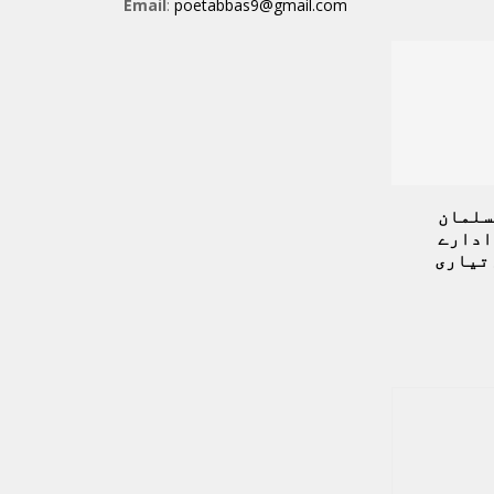
Email
:
poetabbas9@gmail.com
سلمان
ادارے
 تیاری