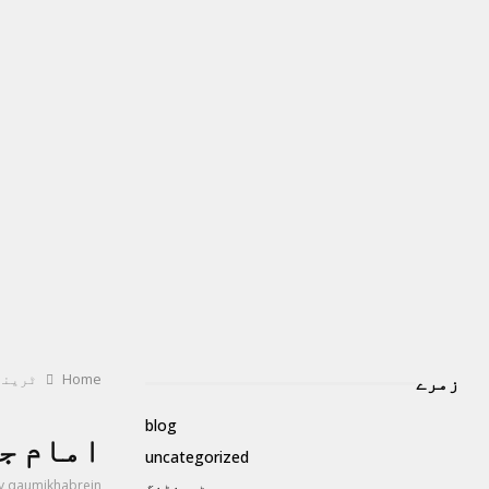
Home
ٹرینڈ
زمرے
blog
امام ج
uncategorized
y
qaumikhabrein
ٹرینڈنگ