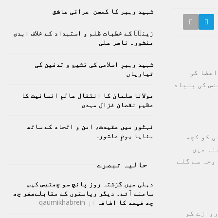
h
شہید رہبر کا کمسن عراقی عاشق
f
A
o
زینبؑ کے خطبات ظلم و استبداد کے خلاف ابدی
r
R
منشور۔ ناصر علی
:
C
شہید رہبرِ اسلامی کی تشیع و تدفین کی
اعضا کی
تیاریاں
H
نس کی بنیاد
مولانا سلمان کا انتقال عالمِ انسانیت کا
عظیم نقصان غزال مہدی
نہٹور میں عقیدت، امن و اتحاد کے ساتھ
منایا یومِ عاشورہ
ی کو کچھ
نہ میں
وجہ سے گلے
حالیہ تبصرے
دہلی میں گزشتہ روز پانچ سو چھتیس کیس
سامنے آئے۔ دیگر ریاستوں کے مقابلےصفر چھ
چھ فیصد کا اضافہ
از
qaumikhabrein
روازے کو