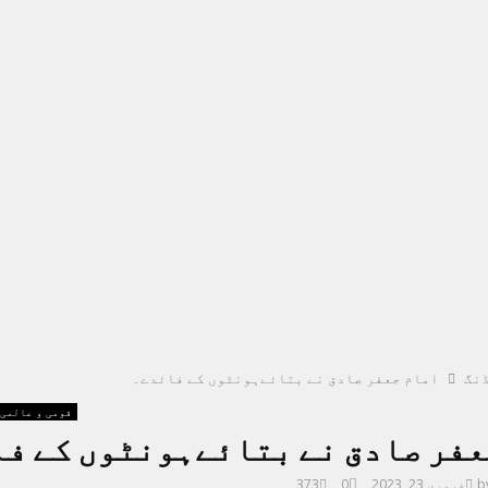
نگ
امام جعفر صادق نے بتائےہونٹوں کے فائدے۔
قومی و عالمی
عفر صادق نے بتائےہونٹوں کے ف
b
فروری 23, 2023
0
373