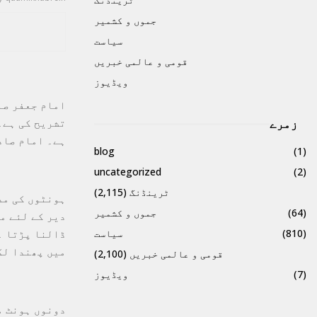
جموں و کشمیر
سیاست
قومی و عالمی خبریں
ویڈیوز
امام جعفر صا
تشریح کی ہے۔
زمرے
ہے۔ امام صاد
blog
(1)
uncategorized
(2)
ٹرینڈنگ
(2,115)
ہونٹوں کی مد
(64)
جموں و کشمیر
دیر کے لئے م
ڈالنا پڑتا ۔
(810)
سیاست
میں پھندا لگ
قومی و عالمی خبریں
(2,100)
(7)
ویڈیوز
دونوں ہونٹ م