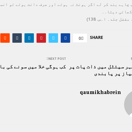
 چاہے بند کر لے اگر ہونٹ نہ ہوتے اور صرف دانت ہوتے تو انس
کھائی دیتا۔۔
فضل جلد۔ ا۔ص. 138)
SHARE
0
NEXT POST
ر سیئٹل میں ذات پات پر
کب ہوگی خلا میں سونے کی با
یاز پر پابندی
qaumikhabrein