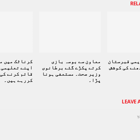
REL
یمی قبرستان
معاون سے بوسہ بازی
کرناٹک میں م
ھنے کی کوشش
کرتے پکڑے گئے برطانوی
اپنے تعلیمی 
وزیر صحت۔ مستعفی ہونا
قائم کرنے کی
پڑا۔
کررہے ہیں۔
LEAVE