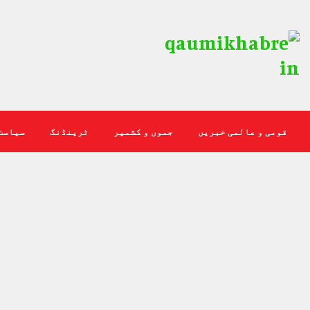
قومی و عالمی خبریں
جموں و کشمیر
ٹرینڈنگ
سیاست