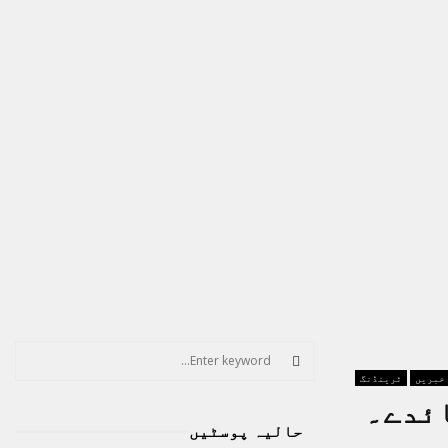
S
e
 خبریں
ٹرینڈنگ
a
S
ائدے۔
r
حالیہ پوسٹیں
c
E