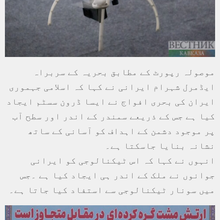
موصولہ رپورٹ کے مطابق بحریہ کے سربراہ
ایڈمرل شہرام ایرانی نے کہا کہ اسلامی جہموری
ایران کی بحری افواج نے ایسا ڈرون سسٹم ایجاد
کیا ہے جس کے ذریعے سمندر کے اندر اور سطح آب
پر موجود دشمن کے اہداف کو آسانی کے ساتھ
نشانہ بنایا جاسکتا ہے۔
انہوں نے کہا کہ اس ٹیکنالوجی کو ایرانی
جوانوں نے ملک کے اندر ہی ایجاد کیا ہے ۔جس
میں سونار ٹیکنالوجی سے استفاد کیا جاتا ہے۔