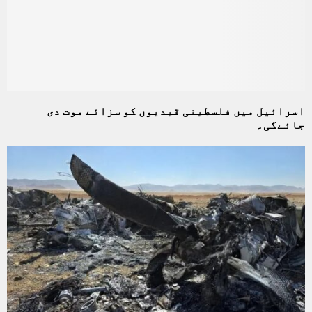
اسرائیل میں فلسطینی قیدیوں کو سزائے موت دی
جائےگی۔