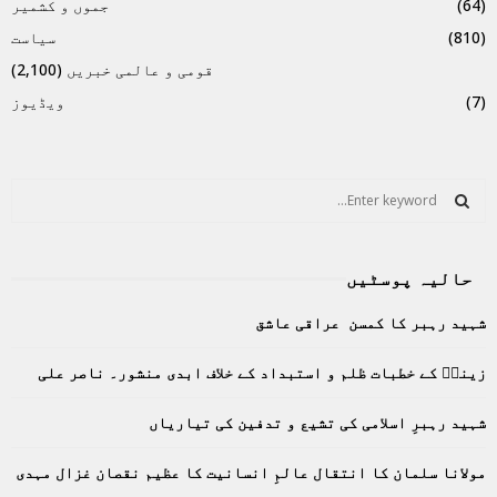
(64)
جموں و کشمیر
(810)
سیاست
قومی و عالمی خبریں
(2,100)
(7)
ویڈیوز
S
e
a
S
r
حالیہ پوسٹیں
c
E
h
شہید رہبر کا کمسن عراقی عاشق
f
A
o
زینبؑ کے خطبات ظلم و استبداد کے خلاف ابدی منشور۔ ناصر علی
r
R
:
C
شہید رہبرِ اسلامی کی تشیع و تدفین کی تیاریاں
H
مولانا سلمان کا انتقال عالمِ انسانیت کا عظیم نقصان غزال مہدی