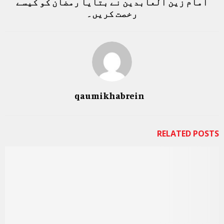
امام زین العابدین نے بتایا رمضان کو کیسے
رخصت کریں۔
qaumikhabrein
RELATED POSTS