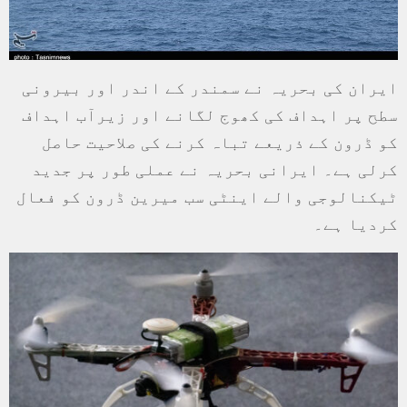
ایران کی بحریہ نے سمندر کے اندر اور بیرونی
سطح پر اہداف کی کھوج لگانے اور زیرآب اہداف
کو ڈرون کے ذریعے تباہ کرنے کی صلاحیت حاصل
کرلی ہے۔ ایرانی بحریہ نے عملی طور پر جدید
ٹیکنالوجی والے اینٹی سب میرین ڈرون کو فعال
کردیا ہے۔