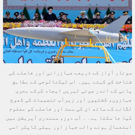
سونار آواز کے ذریعے جہازرانی اور فاصلے کی
شناخت کو کہتے ہیں۔ اس ٹیکنالوجی کے مطابق
پانی کے اندر صوتی لہریں ایجاد کرکے بحری
جہازوں، کشتیوں اور زیرآب تنصیبات کی کھوج
لگانے کے ساتھ ان کی سمت اور فاصلے کو معلوم
کیا جا سکتا ہے۔ ۔ آب دوز، سمندری آپریشن میں
استعمال ہونے والے جہاز اور ہیلی کاپٹر اسی