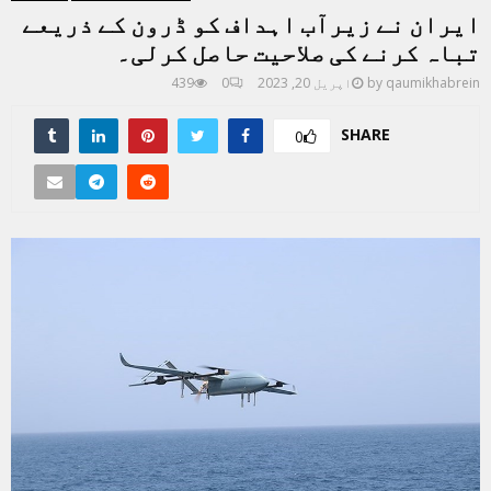
ایران نے زیرآب اہداف کو ڈرون کے ذریعے
تباہ کرنے کی صلاحیت حاصل کرلی۔
qaumikhabrein
by
اپریل 20, 2023
0
439
SHARE
0