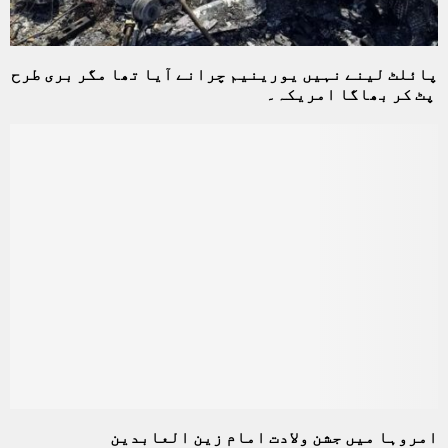
پائلٹ لینے نہیں یورینیم چرانے آیا تھا مگر بری طرح
پٹ کر بھاگا امریکہ۔
امروہا میں جشن ولادت امام زین العابدین