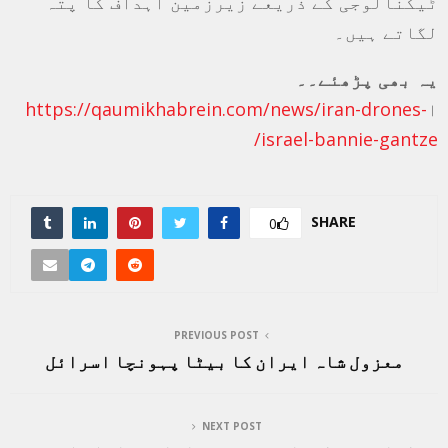
ٹیکنالوجی کے ذریعے زیرزمین اہداف کا پتہ
لگاتے ہیں۔
یہ بھی پڑھئے۔۔
ا
https://qaumikhabrein.com/news/iran-drones-
israel-bannie-gantze/
SHARE
0
PREVIOUS POST
معزول شاہ ایران کا بیٹا پہونچا اسرائل
NEXT POST