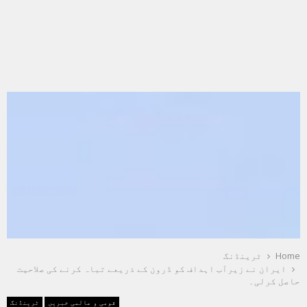
Home
ٹرینڈنگ
ایران نے زیرآب اہداف کو ڈرون کے ذریعے تباہ کرنے کی صلاحیت
حاصل کرلی۔
قومی و عالمی خبریں
ٹرینڈنگ