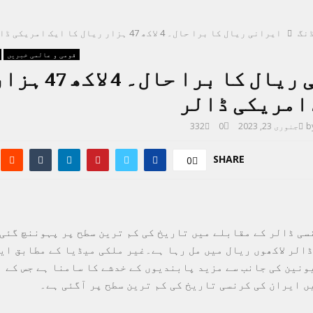
نگ
ایرانی ریال کا برا حال۔ 4 لاکھ 47 ہزار ریال کا ایک امریکی ڈالر
قومی و عالمی خبریں
ایرانی ریال کا برا 
 امریکی ڈالر
b
جنوری 23, 2023
0
332
SHARE
0
سی ڈالر کے مقابلے میں تاریخ کی کم ترین سطح پر پہوننچ گئی
ڈالر لاکھوں ریال میں مل رہا ہے۔غیر ملکی میڈیا کے مطابق ای
ونین کی جانب سے مزید پابندیوں کے خدشے کا سامنا ہے جس کے 
ں ایران کی کرنسی تاریخ کی کم ترین سطح پر آگئی ہے۔