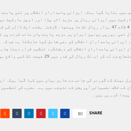
 میں بتایا گیا ہےکہ ایرانی پاسداران انقلاب پر نئی پابندی
ارکیٹ میں ایرانی ریال پر مزید اثر پڑا اور اوپن مارکیٹ می
 500 ریال تھی۔یورپی یونین ایران پر مزید پابندیاں عائد کرنے پر 
ر ایرانی پاسداران انقلاب کو بھی شامل کیا جاسکتا ہے جب کہ 
ن ایرانی پاسداران انقلاب کو دہشتگرد تنظیم قرار دینا چاہت
 لے کر اب تک ریال کی قدر میں 29 فیصد تک کمی واقع ہوئی ہے۔
ل بینک کے گورنر کی جانب سے جاری بیان میں کہا گیا ہیکہ ای
ن کے خلاف نفسیاتی آپریشن کے نتیجے میں ہے۔ مغرب کی تنظمیں 
پیدا کررہی ہیں۔
SHARE
0