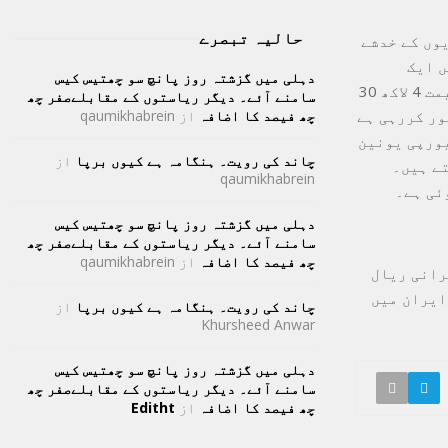
حالیہ تبصرے
وں کے خدشے
ں ایک
دہلی میں گزشتہ روز پانچ سو چھتیس کیس
امریکی ڈالر 4 لاکھ 47 ہزار ریال تک جا پہنچا۔ گزشتہ ہفتے ایک ڈالر کی قیمت 4 لاکھ 30
سامنے آئے۔ دیگر ریاستوں کے مقابلےصفر چھ
غور کررہی ہے
چھ فیصد کا اضافہ
از
qaumikhabrein
یورپی یونین
چاند کی رویت۔ ہنگامہ ہے کیوں برپا
از
ے ہیں۔
qaumikhabrein
دہلی میں گزشتہ روز پانچ سو چھتیس کیس
سامنے آئے۔ دیگر ریاستوں کے مقابلےصفر چھ
چھ فیصد کا اضافہ
از
qaumikhabrein
رانی ریال
ایران میں
چاند کی رویت۔ ہنگامہ ہے کیوں برپا
از
Khursheed Anwar
دہلی میں گزشتہ روز پانچ سو چھتیس کیس
سامنے آئے۔ دیگر ریاستوں کے مقابلےصفر چھ
چھ فیصد کا اضافہ
از
Editht