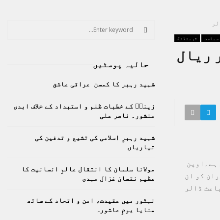
S
e
سیاست
ٹرینڈنگ
a
S
حال۔ 4 لاکھ 47 ہزار ریال
r
حالیہ پوسٹیں
c
E
h
شہید رہبر کا کمسن عراقی عاشق
f
A
o
زینبؑ کے خطبات ظلم و استبداد کے خلاف ابدی
r
R
منشور۔ ناصر علی
:
C
شہید رہبرِ اسلامی کی تشیع و تدفین کی
تیاریاں
H
 ہے۔اوپن
مولانا سلمان کا انتقال عالمِ انسانیت کا
ران کو ان
عظیم نقصان غزال مہدی
باعث ڈالر
نہٹور میں عقیدت، امن و اتحاد کے ساتھ
منایا یومِ عاشورہ