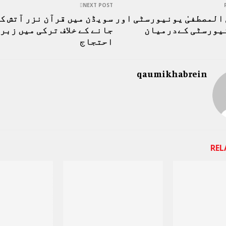
NEXT POST
المصطفیٰ یونیورسٹی اور
سویڈن میں قرآن نزر آتش ک
نیورسٹی کےدرمیان
جانے کے خلاف ترکی میں زبر
احتجاج
qaumikhabrein
REL