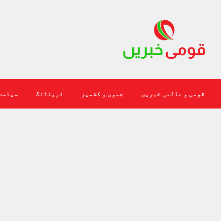
قومی و عالمی خبریں
جموں و کشمیر
ٹرینڈنگ
سیاست