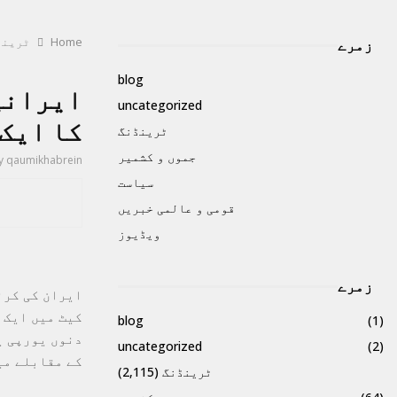
Home
ٹرینڈ
زمرے
blog
uncategorized
کا ایک
ٹرینڈنگ
جموں و کشمیر
y
qaumikhabrein
سیاست
قومی و عالمی خبریں
ویڈیوز
زمرے
ایران کی کرن
کیٹ میں ایک 
blog
(1)
دنوں یورپی ی
uncategorized
(2)
کے مقابلے می
ٹرینڈنگ
(2,115)