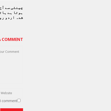
چینئی سے آج
ہوتا ہے ہات
شدہ اردو رو
 A COMMENT
 I comment.