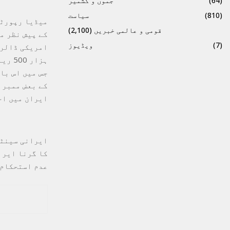
(64)
جموں و کشمیر
(810)
سیاست
میڈیا رپورٹس
قومی و عالمی خبریں
(2,100)
کے پیش نظر م
(7)
ویڈیوز
ہزار
جس میں اس با
کے بعض ممبرا
ایران میں احتجاج سے
ایرانی سینٹر
کا گرنا ایرا
عدم استحکام 