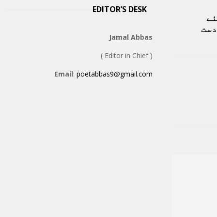
EDITOR’S DESK
ئے
دست
Jamal Abbas
( Editor in Chief )
Email
:
poetabbas9@gmail.com