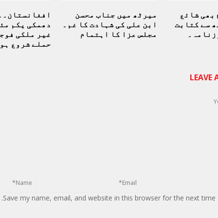
 بھی شائع
میرٹھ میں جناب محسن
افغانستان۔۔
ھ سے کتابت
ابن علی کی شہادت کا غم۔
دھمکی یکم مئی
زنامہ۔
مجلس عزا کا اہتمام
غیر ملکی فوج
حملے شروع ہو
LEAVE
Save my name, email, and website in this browser for the next time