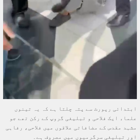
ابتدائی رپورٹ سے پتہ چلتا ہے کہ یہ تینوں
علماء ایک فلاحی و تبلیغی گروپ کے رکن تھے جو
مشہد مقدس کے مضافاتی علاقوں میں فلاحی، رفاہی
اور تبلیغی سرگرمیوں میں مصروف ہے۔