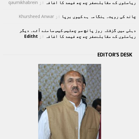
ریاستوں کے مقابلےصفر چھ چھ فیصد کا اضافہ
از
qaumikhabrein
چاند کی رویت۔ ہنگامہ ہے کیوں برپا
از
Khursheed Anwar
دہلی میں گزشتہ روز پانچ سو چھتیس کیس سامنے آئے۔ دیگر
ریاستوں کے مقابلےصفر چھ چھ فیصد کا اضافہ
از
Editht
EDITOR’S DESK