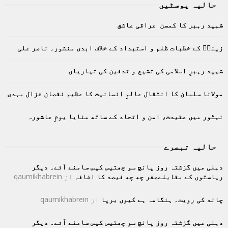
حالیہ پوسٹیں
c
E
h
شہید رہبر کا کمسن عراقی عاشق
f
A
o
زینبؑ کے خطبات ظلم و استبداد کے خلاف ابدی منشور۔ ناصر علی
r
R
:
C
شہید رہبرِ اسلامی کی تشیع و تدفین کی تیاریاں
H
مولانا سلمان کا انتقال عالمِ انسانیت کا عظیم نقصان غزال مہدی
نہٹور میں عقیدت، امن و اتحاد کے ساتھ منایا یومِ عاشورہ
حالیہ تبصرے
دہلی میں گزشتہ روز پانچ سو چھتیس کیس سامنے آئے۔ دیگر
ریاستوں کے مقابلےصفر چھ چھ فیصد کا اضافہ
از
qaumikhabrein
چاند کی رویت۔ ہنگامہ ہے کیوں برپا
از
qaumikhabrein
دہلی میں گزشتہ روز پانچ سو چھتیس کیس سامنے آئے۔ دیگر