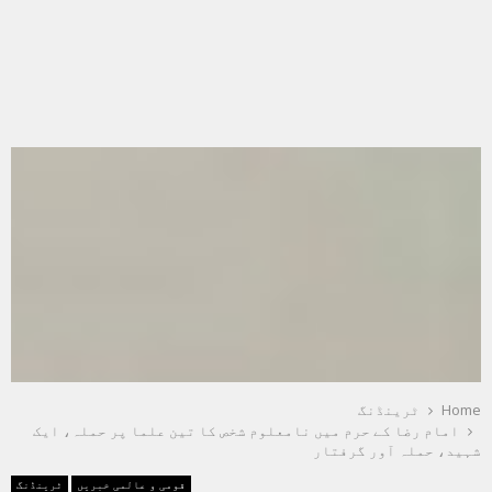
Home
ٹرینڈنگ
امام رضا کے حرم میں نامعلوم شخص کا تین علما پر حملہ، ایک
شہید، حملہ آور گرفتار
قومی و عالمی خبریں
ٹرینڈنگ