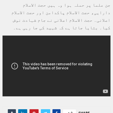
جن علما پر حملہ ہوا وہ ہیں حجت الاسلام
دارایی، حجت الاسلام پاکدامن اور حجت الاسلام
اصلانی۔ حجت الاسلام اصلانی نے جام شہادت نوش
کیا۔ بتایا جاتا ہے کہ شہید کی جا رہی ہے۔
SHARE