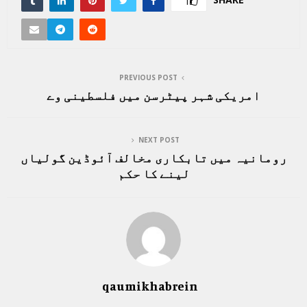
1
PREVIOUS POST
امریکی شہر پیٹرسن میں فلسطینی وے
NEXT POST
رومانیہ میں تابکاری مخالف آئوڈین گولیاں
لینے کا حکم
qaumikhabrein