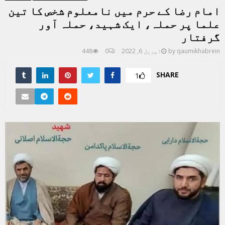
امام رضا کے حرم میں نامعلوم شخص کا تین
علما پر حملہ، ایک شہید، حملہ آور
گرفتار
qaumikhabrein
by
اپریل 6, 2022
0
448
SHARE
1