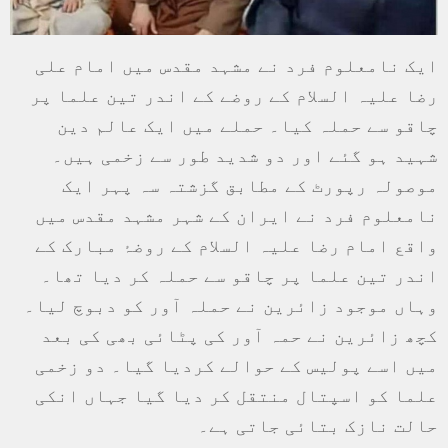
ایک نامعلوم فرد نے مشہد مقدس میں امام علی
رضا علیہ السلام کے روضے کے اندر تین علما پر
چاقو سے حملہ کیا۔ حملے میں ایک عالم دین
شہید ہو گئے اور دو شدید طور سے زخمی ہیں۔
موصولہ رپورٹ کے مطابق گزشتہ سہ پہر ایک
نامعلوم فرد نے ایران کے شہر مشہد مقدس میں
واقع امام رضا علیہ السلام کے روضۂ مبارک کے
اندر تین علما پر چاقو سے حملہ کر دیا تھا۔
وہاں موجود زائرین نے حملہ آور کو دبوچ لیا۔
کچھ زائرین نے حمہ آور کی پٹائی بھی کی بعد
میں اسے پولیس کے حوالے کردیا گیا۔ دو زخمی
علما کو اسپتال منتقل کر دیا گیا جہاں انکی
حالت نازک بتائی جاتی ہے۔