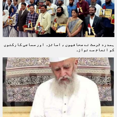
ہمدرد ٹرسٹ نے صحافیوں ، اساتزہ اور سماجی کارکنوں
کو انعام سے نوازہ