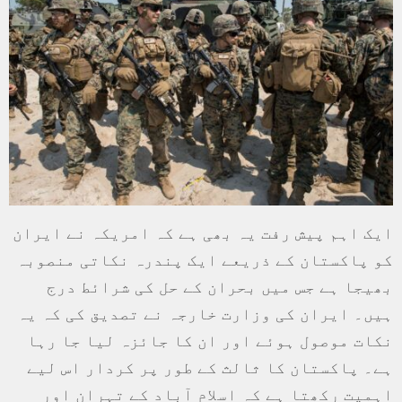
ایک اہم پیش رفت یہ بھی ہے کہ امریکہ نے ایران
کو پاکستان کے ذریعے ایک پندرہ نکاتی منصوبہ
بھیجا ہے جس میں بحران کے حل کی شرائط درج
ہیں۔ ایران کی وزارت خارجہ نے تصدیق کی کہ یہ
نکات موصول ہوئے اور ان کا جائزہ لیا جا رہا
ہے۔ پاکستان کا ثالث کے طور پر کردار اس لیے
اہمیت رکھتا ہے کہ اسلام آباد کے تہران اور