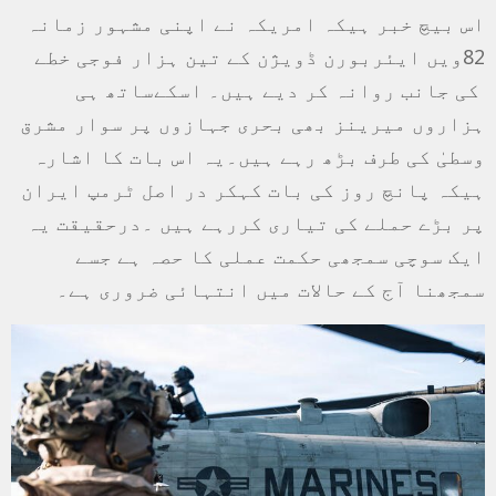
اس بیچ خبر ہیکہ امریکہ نے اپنی مشہور زمانہ
82ویں ایئربورن ڈویژن کے تین ہزار فوجی خطے
کی جانب روانہ کر دیے ہیں۔ اسکےساتھ ہی
ہزاروں میرینز بھی بحری جہازوں پر سوار مشرق
وسطیٰ کی طرف بڑھ رہے ہیں۔یہ اس بات کا اشارہ
ہیکہ پانچ روز کی بات کہکر در اصل ٹرمپ ایران
پر بڑے حملے کی تیاری کررہے ہیں ۔درحقیقت یہ
ایک سوچی سمجھی حکمت عملی کا حصہ ہے جسے
سمجھنا آج کے حالات میں انتہائی ضروری ہے۔