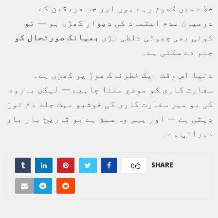
خطے میں گھوم رہے ہوں اور جب فریقین کے
درمیان عدم اعتماد کی دیوار کھڑی ہو — تو
کوئی بھی چھوٹی غلطی بڑی
بھیانک صورتحال کو
جنم دے سکتی ہے۔
دنیا اس وقت ایک خطرناک موڑ پر کھڑی ہے۔
سفارت کاری کو موقع ملنا چاہیے — لیکن بارود
کی بو میں سفارت کاری کی خوشبو بہت جلد دم توڑ
دیتی ہے — اور یہی وہ سبق ہے جو تاریخ بار بار
دہراتی ہے۔
SHARE
0