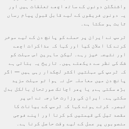
واشنگٹن دونوں کے ساتھ اچھے تعلقات ہیں اور
یہ دونوں فریقوں کے لیے قابل قبول پیام رساں
ثابت ہو سکتا ہے۔
ٹرمپ نے ایران پر حملے کو پانچ دن کے لیے موخر
کرنے کا اعلان کیا اور کہا کہ مذاکرات اچھے
اور نتیجہ خیز رہے۔ لیکن ماہرین اس مہلت کو
شک کی نظر سے دیکھتے ہیں۔ تاریخ یہ بتاتی ہے
کہ ٹرمپ کی مہلتیں اکثر لچکدار رہی ہیں — اگر
پانچ دن میں معاملہ حل نہ ہوا تو مہلت مزید
بڑھ سکتی ہے، یا پھر اچانک صورتحال بالکل بدل
سکتی ہے۔ ایران کی وزارت خارجہ نے اس پر
تبصرہ کرتے ہوئے کہا کہ ٹرمپ کے بیانات کا
مقصد تیل کی قیمتیں کم کرنا اور اپنے فوجی
منصوبوں پر عمل کے لیے وقت حاصل کرنا ہے۔