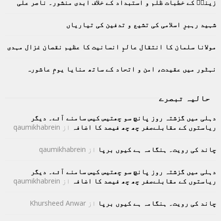
زینبؑ کے خطبات ظلم و استبداد کے خلاف ابدی منشور۔ ناصر علی
r
R
:
C
شہید رہبرِ اسلامی کی تشیع و تدفین کی تیاریاں
H
مولانا سلمان کا انتقال عالمِ انسانیت کا عظیم نقصان غزال مہدی
نہٹور میں عقیدت، امن و اتحاد کے ساتھ منایا یومِ عاشورہ
حالیہ تبصرے
دہلی میں گزشتہ روز پانچ سو چھتیس کیس سامنے آئے۔ دیگر
ریاستوں کے مقابلےصفر چھ چھ فیصد کا اضافہ
از
qaumikhabrein
چاند کی رویت۔ ہنگامہ ہے کیوں برپا
از
qaumikhabrein
دہلی میں گزشتہ روز پانچ سو چھتیس کیس سامنے آئے۔ دیگر
ریاستوں کے مقابلےصفر چھ چھ فیصد کا اضافہ
از
qaumikhabrein
چاند کی رویت۔ ہنگامہ ہے کیوں برپا
از
Khursheed Anwar