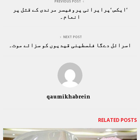
PREVIOUS POST
‘ایکس ‘پرایرانی پروفیسر مرندی کے قتل پر
انعام۔
NEXT POST
اسرائل دےگا فلسطینی قیدیوں کو سزائے موت۔
qaumikhabrein
RELATED POSTS