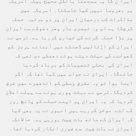
ایرا ن کا یہ سمجھنا بالکل صحیح ہیکہ امریکہ
پر بھروسا نہیں کیا جاسکتا۔ امریکہ عین
مذاکرات کے درمیان ایران پر دو مرتبہ حملہ
کرچکا ہے اب وہ تیسری بار پھر دھوکے سے ایران
پر بڑا حملہ کرنے کی تیاری کررہا ہے۔ٹرمپ نے
ایران کو اڑتالیس گھنٹے میں آبنائے ہرمز کو
کھولنے کی مہلت دیتے ہوئے دھمکی دی تھی کہ
ایران کی بجلی تنصیبات کو برباد کردیا
جائےگا۔ ایران نے جواب میں کہا تھا کہ اگر
ایسا ہوا تو وہ مشرق وسطیٰ کو اندھیرے میں غرق
کردیگا۔ٹرمپ نے مہلت پوری ہونے سے پہلے اعلان
کردیا کہ وہ ایران پر اپنے حملے کو پانچ روز
کے لئے موخر کررہے ہیں انہوں نے یہ بھی کہا
کہ ایران کے ساتھ بات چیت ہورہی ہے۔ حالانکہ
ایران نے بات چیت سے فورن انکار کردیا تھا۔