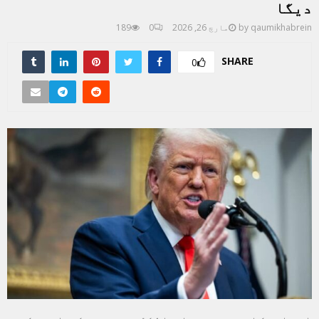
دیگا
qaumikhabrein
by
مارچ 26, 2026
0
189
SHARE
0