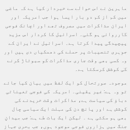
ماہرین نے اس حوالے سے خبردار کیا ہے کہ ماضی
میں کم از کم دو بار ایسا ہوا جب امریکہ اور
ایران مذاکرات میں مصروف تھے اور اچانک فوجی
کارروائی ہو گئی۔ اسرائیل کا کردار اس مزید
پیچیدگی پیدا کرتا ہے۔ اسرائیل نے ایران کے
جوہری تنصیبات پر حملے کی دھمکیاں دی ہیں اور
وہ کسی بھی وقت جاری مذاکرات کو سبوتاژ کرنے
کی کوشش کرسکتا ہے۔
موجودہ صورتحال کو ایک لفظ میں بیان کیا جائے
تو وہ ہے: غیر یقینی۔ امریکہ کی فوجی تعیناتی
دباؤ کی سیاست ہے، مذاکرات وقت خریدنے کی
کوشش ہے اور پانچ دن کی مہلت ایک سیاسی چال
بھی ہو سکتی ہے ۔ لیکن ایک بات طے ہے: جب میدانِ
جنگ میں ہزاروں فوجی موجود ہوں، جب بحری جہاز