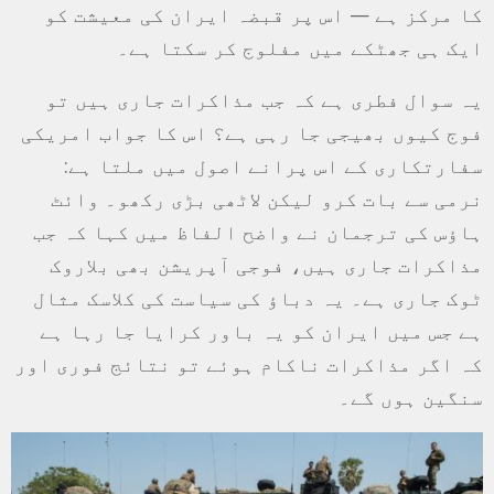
کا مرکز ہے — اس پر قبضہ ایران کی معیشت کو
ایک ہی جھٹکے میں مفلوج کر سکتا ہے۔
یہ سوال فطری ہے کہ جب مذاکرات جاری ہیں تو
فوج کیوں بھیجی جا رہی ہے؟ اس کا جواب امریکی
سفارتکاری کے اس پرانے اصول میں ملتا ہے:
نرمی سے بات کرو لیکن لاٹھی بڑی رکھو۔ وائٹ
ہاؤس کی ترجمان نے واضح الفاظ میں کہا کہ جب
مذاکرات جاری ہیں، فوجی آپریشن بھی بلاروک
ٹوک جاری ہے۔ یہ دباؤ کی سیاست کی کلاسک مثال
ہے جس میں ایران کو یہ باور کرایا جا رہا ہے
کہ اگر مذاکرات ناکام ہوئے تو نتائج فوری اور
سنگین ہوں گے۔