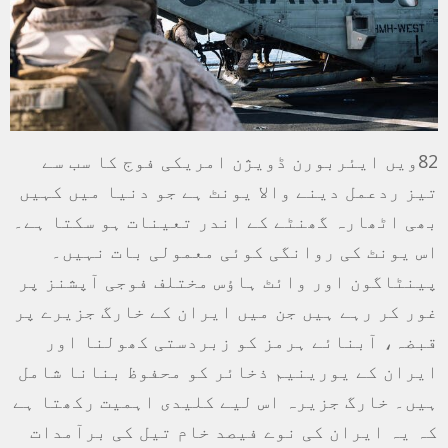
82ویں ایئربورن ڈویژن امریکی فوج کا سب سے
تیز ردعمل دینے والا یونٹ ہے جو دنیا میں کہیں
بھی اٹھارہ گھنٹے کے اندر تعینات ہو سکتا ہے۔
اس یونٹ کی روانگی کوئی معمولی بات نہیں۔
پینٹاگون اور وائٹ ہاؤس مختلف فوجی آپشنز پر
غور کر رہے ہیں جن میں ایران کے خارگ جزیرے پر
قبضہ، آبنائے ہرمز کو زبردستی کھولنا اور
ایران کے یورینیم ذخائر کو محفوظ بنانا شامل
ہیں۔ خارگ جزیرہ اس لیے کلیدی اہمیت رکھتا ہے
کہ یہ ایران کی نوے فیصد خام تیل کی برآمدات