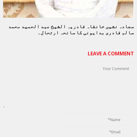
سجادہ نشیں خانقاہ قادریہ الشیخ عبد الحمید محمد
سالم قادری بدایونی کا سانحہ ارتحال۔
LEAVE A COMMENT