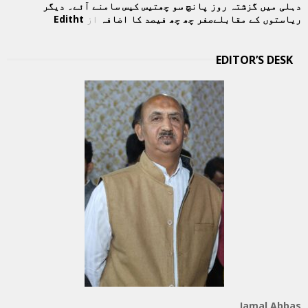
دہلی میں گزشتہ روز پانچ سو چھتیس کیس سامنے آئے۔ دیگر
ریاستوں کے مقابلےصفر چھ چھ فیصد کا اضافہ
از
Editht
EDITOR’S DESK
Jamal Abbas