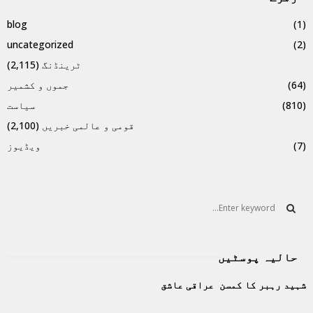
blog
(1)
uncategorized
(2)
ٹرینڈنگ
(2,115)
(64)
جموں و کشمیر
(810)
سیاست
قومی و عالمی خبریں
(2,100)
(7)
ویڈیوز
S
e
a
S
r
حالیہ پوسٹیں
c
E
h
شہید رہبر کا کمسن عراقی عاشق
f
A
o