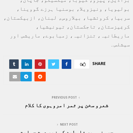
بولیویا، ونیزویلا، بوسنیا ہرزے گووینا،
سربیا، کروئشیا، بیلاروس، لبنان، ازبیکستان،
کرغٖیزستان، تاجکستان، تیونیشیا،
ماریطانیہ، تنزانیہ، زمبابوے، ماریشس اور
سیشلس۔
SHARE
0
PREVIOUS POST
شعرو سخن پر ثمر امروہوی کا کلام
NEXT POST
جرمنی میں فلسطین کی زبر دست حمایت