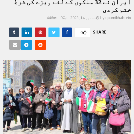
ایران نے 32 ملکوں کے لئے ویزے کی شرط
ختم کردی
qaumikhabrein
by
دسمبر 14, 2023
0
446
SHARE
0