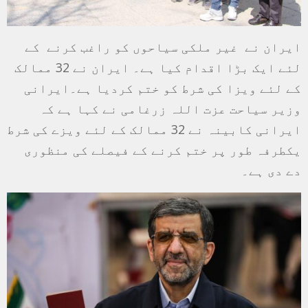
ایران نے غیر ملکی سیاحوں کو راغب کرنے کے
لئے ایک بڑا اقدام کیا ہے۔ ایران نے 32 ممالک
کے لئے ویزا کی شرط کو ختم کردیا ہے۔ایرانی
وزیر سیاحت عزت اللہ زرغامی نے کہا ہے کہ
ایرانی کابینہ نے 32 ممالک کے لئے ویزے کی شرط
یکطرفہ طور پر ختم کرنے کے فیصلے کی منظوری
دے دی ہے۔