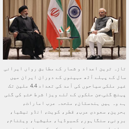
تازہ ترین اعداد و شمار کے مطابق رواں ایرانی
سال کے پہلے آٹھ مہینوں کے دوران ایران میں
غیر ملکی سیاحوں کی آمد کی تعداد 4.4 ملین تک
پہنچ گئی.جن ملکوں کے لئے ویزا شرط ختم کی گئی
ہے وہ ہیں ہندستان، متحدہ عرب امارات،
بحرین، سعودی عرب، قطر، کویت، انڈو نیشیا،
برونی، سنگاہور، کمبوڈیا، ملیشیا، ویتنام،
براذیل، پیرو، کیوبا، میکسیکو، جاپان،