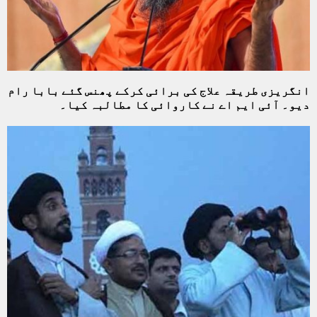
انگریزی طریقہ علاج کی برائی کرکے پھنس گئے بابا رام
دیو۔ آئی ایم اے نے کاروائی کا مطالبہ کیا۔