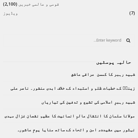
قومی و عالمی خبریں
(2,100)
(7)
ویڈیوز
S
e
a
S
r
حالیہ پوسٹیں
c
E
h
شہید رہبر کا کمسن عراقی عاشق
f
A
o
زینبؑ کے خطبات ظلم و استبداد کے خلاف ابدی منشور۔ ناصر علی
r
R
:
C
شہید رہبرِ اسلامی کی تشیع و تدفین کی تیاریاں
H
مولانا سلمان کا انتقال عالمِ انسانیت کا عظیم نقصان غزال مہدی
نہٹور میں عقیدت، امن و اتحاد کے ساتھ منایا یومِ عاشورہ