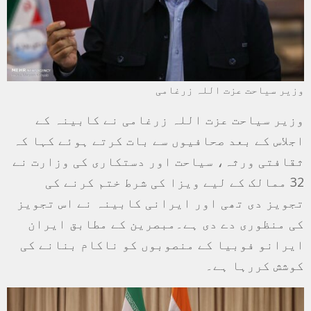
وزیر سیاحت عزت اللہ زرغامی
وزیر سیاحت عزت اللہ زرغامی نے کابینہ کے
اجلاس کے بعد صحافیوں سے بات کرتے ہوئے کہا کہ
ثقافتی ورثہ، سیاحت اور دستکاری کی وزارت نے
32 ممالک کے لیے ویزا کی شرط ختم کرنے کی
تجویز دی تھی اور ایرانی کابینہ نے اس تجویز
کی منظوری دے دی ہے۔مبصرین کے مطابق ایران
ایرانو فوبیا کے منصوبوں کو ناکام بنانے کی
کوشش کررہا ہے۔