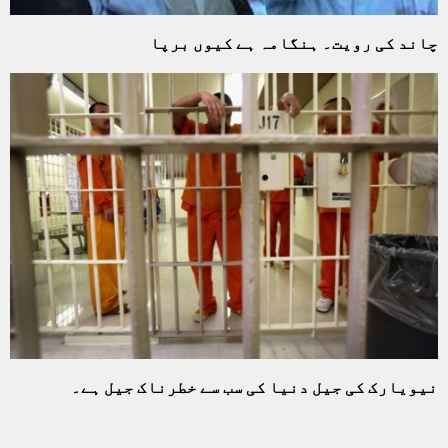
چاند کی رویت۔ ہنگامہ ہے کیوں برپا
نیویارک کی جیل دنیا کی سب سے خطرناک جیل ہے۔