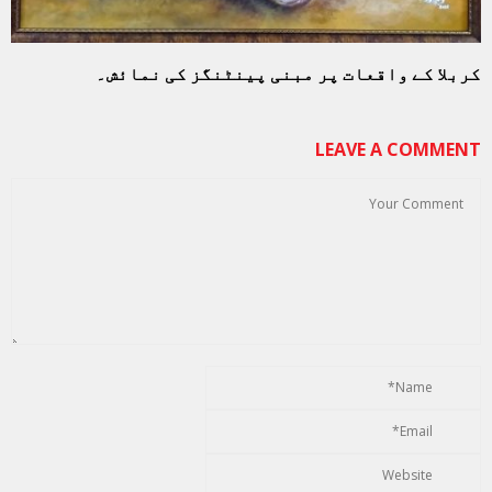
کربلا کے واقعات پر مبنی پینٹنگز کی نمائش۔
LEAVE A COMMENT