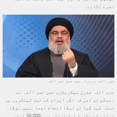
نعرے لگائے۔
حزب اللہ سربراہ سید حسن نصر اللہ
حزب اللہ جنرل سیکریٹری حسن نصر اللہ نے
دھمکی دی تھی کہ اگر ایران کے تیل ٹینکروں پر
حملہ کیا گیا تو اسکا انجام اچھا نہیں ہوگا۔
ذرائع کے مطابق ایک ٹینکر میں 50,000 لیٹر