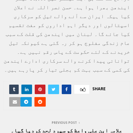
ایندھن بھرا ہوا ہے۔ حسن نصر اللہ نے اعلان
کیا ہیکہ ایران سے آنے والے تیل کو سرکاری
اسپتالوں اور دیگر اہم اداروں کو مفت تقسیم
کیا جائے گا۔ لبنان میں ایندھن کی قلت کے سبب
عام زندگی مفلوج ہو کر رہ گئی ہے کیونکہ تیل
خریدنے کے لئے حکومت کے پاس رقم نہیں ہے۔
توانائی پیدا کرنے والے سرکاری ادارے ایندھن
کی کمی کے سبب بہت کم بجلی تیار کر پارہے ہیں۔
SHARE
0
PREVIOUS POST
علامہ ابن علی واعظ کو سپرد لحد کردیا گیا۔