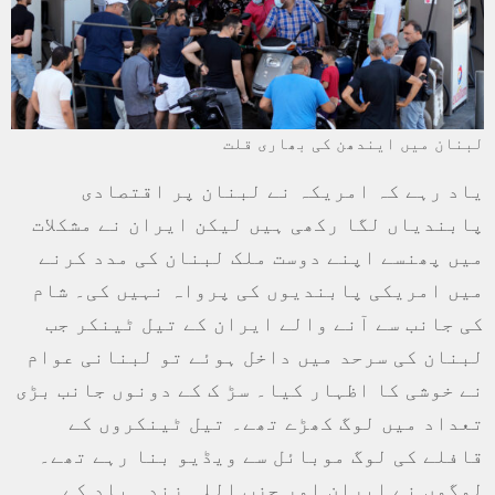
لبنان میں ایندھن کی بھاری قلت
یاد رہے کہ امریکہ نے لبنان پر اقتصادی
پابندیاں لگا رکھی ہیں لیکن ایران نے مشکلات
میں پھنسے اپنے دوست ملک لبنان کی مدد کرنے
میں امریکی پابندیوں کی پرواہ نہیں کی۔ شام
کی جانب سے آنے والے ایران کے تیل ٹینکر جب
لبنان کی سرحد میں داخل ہوئے تو لبنانی عوام
نے خوشی کا اظہار کیا۔ سڑ ک کے دونوں جانب بڑی
تعداد میں لوگ کھڑے تھے۔ تیل ٹینکروں کے
قافلے کی لوگ موبائل سے ویڈیو بنا رہے تھے۔
لوگوں نے ایران اور حزب اللہ زندہ باد کے