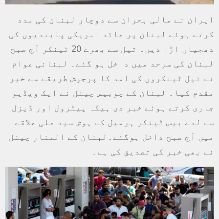
ایران نے مالی بحران سے دوچار لبنان کی مدد
کرتے ہوئے لبنان پر عائد امریکی پابندیوں کی
دھجیاں اڑا دیں۔ تیل سے بھرے 20 ٹینکر آج صبح
لبنان کی سرحد میں داخل ہو گئے۔ لبنانی عوام
نے تیل ٹینکروں کی آمد کا پرجوش طریقے سے خیر
مقدم کیا۔ لبنان کے چوبیس چینل نے ایک ویڈیو
جاری کرتے ہوئے خبر دی ہیکہ پیٹرول اور ڈیزل
سے لدے بیس ٹینکر ہرمیل کے ہوش سید علی علاقے
میں آج صبح داخل ہوگئے۔لبنان کے المنار چینل
نے بھی خبر کی تصدیق کی ہے۔