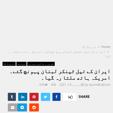
Home
ٹرینڈنگ
ایران کے تیل ٹینکر لبنان پہونچ گئے۔امریکہ ہاتھ ملتا رہ
گیا۔
قومی و عالمی خبریں
سیاست
ٹرینڈنگ
ایران کے تیل ٹینکر لبنان پہونچ گئے۔
امریکہ ہاتھ ملتا رہ گیا۔
qaumikhabrein
by
ستمبر 16, 2021
0
635
SHARE
0