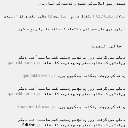
C
شہید رہبرِ اسلامی کی تشیع و تدفین کی تیاریاں
H
مولانا سلمان کا انتقال عالمِ انسانیت کا عظیم نقصان غزال مہدی
نہٹور میں عقیدت، امن و اتحاد کے ساتھ منایا یومِ عاشورہ
حالیہ تبصرے
دہلی میں گزشتہ روز پانچ سو چھتیس کیس سامنے آئے۔ دیگر
ریاستوں کے مقابلےصفر چھ چھ فیصد کا اضافہ
از
qaumikhabrein
چاند کی رویت۔ ہنگامہ ہے کیوں برپا
از
qaumikhabrein
دہلی میں گزشتہ روز پانچ سو چھتیس کیس سامنے آئے۔ دیگر
ریاستوں کے مقابلےصفر چھ چھ فیصد کا اضافہ
از
qaumikhabrein
چاند کی رویت۔ ہنگامہ ہے کیوں برپا
از
Khursheed Anwar
دہلی میں گزشتہ روز پانچ سو چھتیس کیس سامنے آئے۔ دیگر
ریاستوں کے مقابلےصفر چھ چھ فیصد کا اضافہ
از
Editht