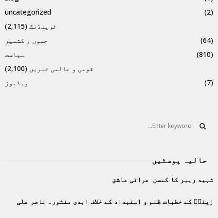
uncategorized
(2)
ٹرینڈنگ
(2,115)
(64)
جموں و کشمیر
(810)
سیاست
قومی و عالمی خبریں
(2,100)
(7)
ویڈیوز
S
e
a
S
r
حالیہ پوسٹیں
c
E
h
شہید رہبر کا کمسن عراقی عاشق
f
A
o
زینبؑ کے خطبات ظلم و استبداد کے خلاف ابدی منشور۔ ناصر علی
r
R
: