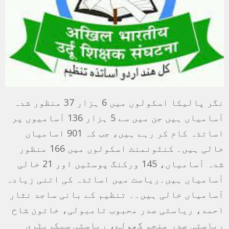
نگر پالیکا اسکولوں میں 6 ہزار 37 منظور شدہ
آسامیاں ہیں جن میں سے 5 ہزار 136 آسامیوں پر
اساتذہ کام کر رہے ہیں، جب کہ 901 اسامیاں
خالی ہیں۔ کنٹونمنٹ اسکولوں میں 166 منظور
شدہ آسامیاں، 145 ورکنگ پوسٹیں اور 21 خالی
آسامیاں ہیں۔ریاست میں اساتذہ کی اتنی زیادہ
آسامیاں خالی ہیں۔۔ تنظیم کے بانی ساجد نثار
احمد، ریاستی صدر محبوب تامبولی، خاتون شاخ
ریاستی صدر منجم گھولے، ریاستی سیکریٹری