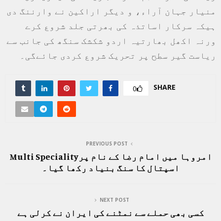
منیار جہان آراء، و دیگر اراکین نے وارننگ دی
ہیکہ سرکار اساتذہ کی بھرتی جلد شروع کرے
ورنہ اکھل بھارتیہ اردو شکشک سنگھ کی جانب سے
ریاست گیر سطح پر تحریک شروع کردی جائےگی۔
SHARE
0
PREVIOUS POST
امروہا میں امام رضا کے نام پرMulti Speciality
اسپتال کا سنگ بنیاد رکھا گیا۔
NEXT POST
کسی بھی حملے سے نمٹنے کی ایران نے کرلی ہے