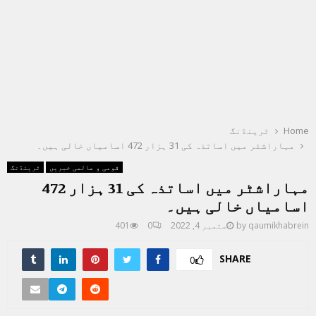
Home
ٹرینڈنگ
مہاراشٹر میں اساتذہ کی 31 ہزار 472 اسامیاں خالی ہیں۔
قومی و عالمی خبریں
ٹرینڈنگ
مہاراشٹر میں اساتذہ کی 31 ہزار 472
اسامیاں خالی ہیں۔
qaumikhabrein
by
ستمبر 4, 2022
0
401
SHARE
0