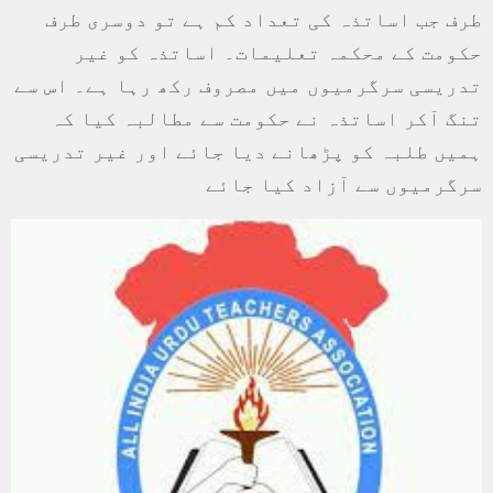
طرف جب اساتذہ کی تعداد کم ہے تو دوسری طرف
حکومت کے محکمہ تعلیمات۔ اساتذہ کو غیر
تدریسی سرگرمیوں میں مصروف رکھ رہا ہے۔ اس سے
تنگ آکر اساتذہ نے حکومت سے مطالبہ کیا کہ
ہمیں طلبہ کو پڑھانے دیا جائے اور غیر تدریسی
سرگرمیوں سے آزاد کیا جائے