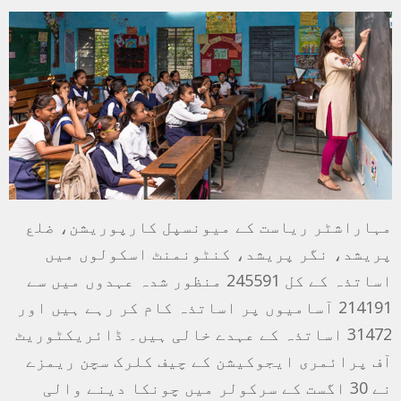
مہاراشٹر ریاست کے میونسپل کارپوریشن، ضلع
پریشد، نگر پریشد، کنٹونمنٹ اسکولوں میں
اساتذہ کے کل 245591 منظور شدہ عہدوں میں سے
214191 آسامیوں پر اساتذہ کام کر رہے ہیں اور
31472 اساتذہ کے عہدے خالی ہیں۔ ڈائریکٹوریٹ
آف پرائمری ایجوکیشن کے چیف کلرک سچن ریمزے
نے 30 اگست کے سرکولر میں چونکا دینے والی