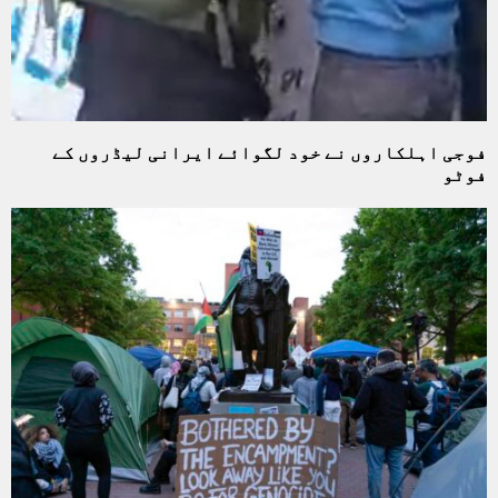
فوجی اہلکاروں نے خود لگوائے ایرانی لیڈروں کے
فوٹو