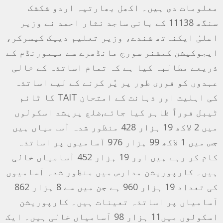
معلومات دی ہیں۔ اکھل بھارتیہ اردو شکشک
سنگھ 11138 کے بانی ساجد نثار احمد نے وزیر
اعلیٰ ایکناتھ شندے، وزیر تعلیم دیپک کیسرکر،
ایجوکیشن کمشنر سورج مانڈھرے سے میمورنڈم کے
ذریعے مطالبہ کیا ہے کہ تمام اساتذہ کے خالی
عہدوں کو فوری طور پر پُر کرنے کے لیے اساتذہ
کی اہلیت اور ذہانت کے امتحان TAIT کا ٹائم
ٹیبل فوراً ظاہر کیا جائے,ضلع پریشد اسکولوں
میں 2 لاکھ 19 ہزار 428 منظور شدہ آسامیاں ہیں
جس میں 1 لاکھ 99 ہزار 976 آسامیوں پر اساتذہ
کام کر رہے ہیں اور 19 ہزار 452 آسامیاں خالی
ہیں۔ کارپوریشن مدارس میں منظور شدہ آسامیوں
کی تعداد 19 ہزار 960 ہے جن میں سے 8 ہزار 862
آسامیاں پر اساتذہ تعینات ہیں۔ کارپوریشن
اسکولوں میں11 ہزار 98 آسامیاں خالی ہیں۔ ایک