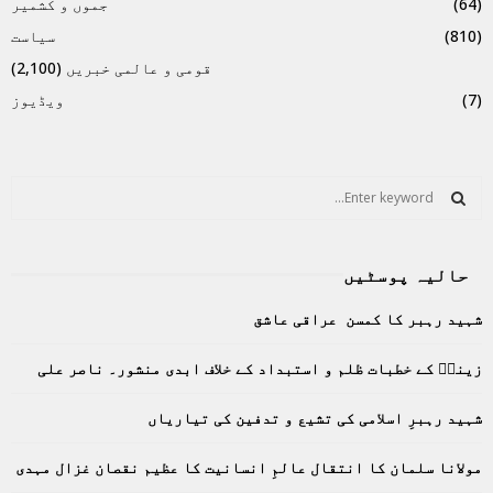
(64)
جموں و کشمیر
(810)
سیاست
قومی و عالمی خبریں
(2,100)
(7)
ویڈیوز
S
e
a
S
r
حالیہ پوسٹیں
c
E
h
شہید رہبر کا کمسن عراقی عاشق
f
A
o
زینبؑ کے خطبات ظلم و استبداد کے خلاف ابدی منشور۔ ناصر علی
r
R
:
C
شہید رہبرِ اسلامی کی تشیع و تدفین کی تیاریاں
H
مولانا سلمان کا انتقال عالمِ انسانیت کا عظیم نقصان غزال مہدی