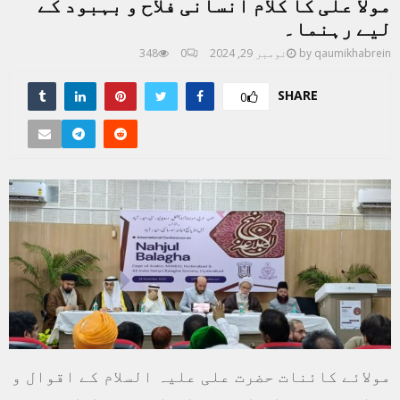
مولا علی کا کلام انسانی فلاح و بہبود کے
لیے رہنما۔
qaumikhabrein
by
نومبر 29, 2024
0
348
SHARE
0
مولائے کائنات حضرت علی علیہ السلام کے اقوال و