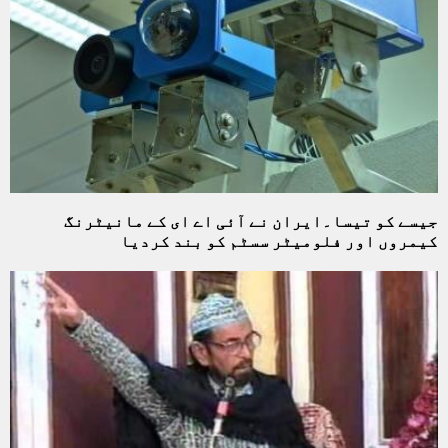
جیسے کو تیسا۔ایران نے آئی اے ای کے مانیٹرنگ
کیمروں اور فلومیٹر سسٹم کو بند کردیا