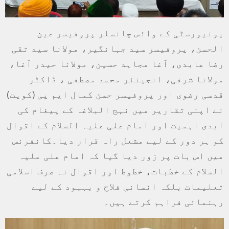
یونیورسٹی کے وائس چانسلر پروفیسر عین
الحسن، پروفیسر سید جہانگیر، مولانا سید تقی
رضا عابدی، آغا مجاہد حسین، مولانا حیدر آغا،
مولانا شرفی، انجینئر محمد مصطفی ، ڈاکٹر
قدسی رضوی اور پروفیسر حسن کمال ایم پی (کویت)
نے اپنی تقاریر میں نہج البلاغہ کے پیغام کی
ابدی اہمیت اور امام علی علیہ السلام کے اقوال
کو ہر دور کے لیے مشعل راہ قرار دیا۔کانفرنس
میں اس بات پر زور دیا گیا کہ امام علی علیہ
السلام کے خطبات، خطوط اور اقوال نہ صرف اسلامی
تعلیمات بلکہ انسانی فلاح و بہبود کے لیے
رہنمائی فراہم کرتے ہیں۔