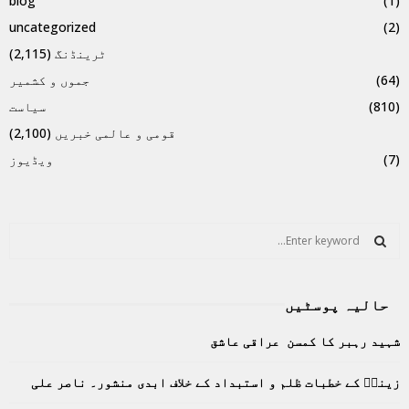
blog
(1)
uncategorized
(2)
ٹرینڈنگ
(2,115)
(64)
جموں و کشمیر
(810)
سیاست
قومی و عالمی خبریں
(2,100)
(7)
ویڈیوز
S
e
a
S
r
حالیہ پوسٹیں
c
E
h
شہید رہبر کا کمسن عراقی عاشق
f
A
o
زینبؑ کے خطبات ظلم و استبداد کے خلاف ابدی منشور۔ ناصر علی
r
R
: