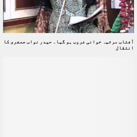
آفتاب مرثیہ خوانی غروب ہو گیا۔ حیدر نواب جعفری کا
انتقال