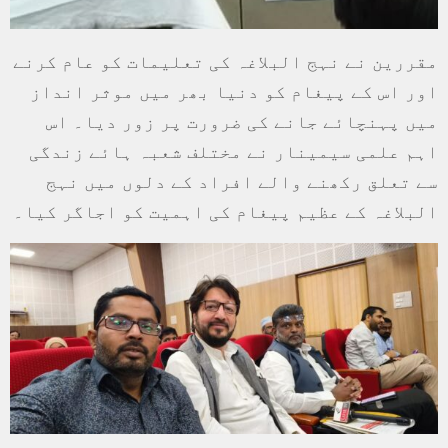
مقررین نے نہج البلاغہ کی تعلیمات کو عام کرنے
اور اس کے پیغام کو دنیا بھر میں موثر انداز
میں پہنچائے جانے کی ضرورت پر زور دیا۔ اس
اہم علمی سیمینار نے مختلف شعبہ ہائے زندگی
سے تعلق رکھنے والے افراد کے دلوں میں نہج
البلاغہ کے عظیم پیغام کی اہمیت کو اجاگر کیا۔