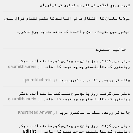
C
شہید رہبرِ اسلامی کی تشیع و تدفین کی تیاریاں
H
مولانا سلمان کا انتقال عالمِ انسانیت کا عظیم نقصان غزال مہدی
نہٹور میں عقیدت، امن و اتحاد کے ساتھ منایا یومِ عاشورہ
حالیہ تبصرے
دہلی میں گزشتہ روز پانچ سو چھتیس کیس سامنے آئے۔ دیگر
ریاستوں کے مقابلےصفر چھ چھ فیصد کا اضافہ
از
qaumikhabrein
چاند کی رویت۔ ہنگامہ ہے کیوں برپا
از
qaumikhabrein
دہلی میں گزشتہ روز پانچ سو چھتیس کیس سامنے آئے۔ دیگر
ریاستوں کے مقابلےصفر چھ چھ فیصد کا اضافہ
از
qaumikhabrein
چاند کی رویت۔ ہنگامہ ہے کیوں برپا
از
Khursheed Anwar
دہلی میں گزشتہ روز پانچ سو چھتیس کیس سامنے آئے۔ دیگر
ریاستوں کے مقابلےصفر چھ چھ فیصد کا اضافہ
از
Editht