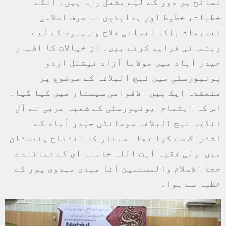
نصائح ہر دور کے لیے مشعل راہ ہیں۔ انکے
خطبات، خطوط اور ہدایتیں نہ صرف اسلامی
تعلیمات بلکہ انسانی فلاح و بہبود کے لیے
رہنمائی فراہم کرتے ہیں۔ ان خیالات کا اظہار
حیدر آباد میں مولانا آزاد نیشنل اردو
یونیورسٹی میں نہج البلاغہ کے موضوع پر
منعقدہ ایک بین الاقوامی سیمنار میں کیا گیا۔
اس کا اہتمام یونیورسٹی کے شعبہ عربی نے آل
انڈیا نہج البلاغہ سوسائٹی حیدر آباد کے
اشتراک سے کیا تھا۔ سمنار کا افتتاح ہندستان
میں ولی فقیہ آیت اللہ خامنہ ای کے نمائندے
حجۃ الاسلام والمسلمین آغا مہدی مہدوی پور کے
خطبہ سے ہوا۔