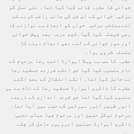
خوانی کا عشرہ قائم کیا گیا تھا۔ نئی نسل کو
مرثیہ خوانی کے اس فن کی جانب راغب کرنے کے
لئےمنتخب مرثیہ خواں کو انعام سے نوازنے کا
بھی فیصلہ کیا گیا۔کچھ عرصہ بعد پیش خوانی
اور سوز خوانی کے لئے بھی انعام دینے کا
سلسلہ شروع ہوا۔
عشرہ کا سب سے پہلا ایوارڈ احمد رضا مرحوم کے
نام منسوب کیا گیا جو انکے فرزند جمشید رضا
نے حاصل کیا تھا۔ انکے انتقال کے بعد اگلے
عشرے کا ذاکری ایوارڈ جمشید رضا کے نام سے ہی
منسوب کیا گیا تھا جو قرعہ اندازی کے ذریعے
انور ظہیر انور میرٹھی کے حصے میں آیا تھا۔
مرحوم توکل حسین اور مرحوم ضیا عباس نجمی
ذاکری ایوارڈ حسنین امروہوی حاصل کر چکے
ہیں۔