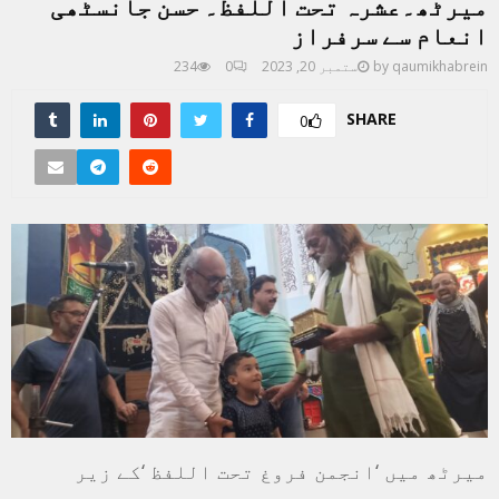
میرٹھ۔عشرہ تحت اللفظ۔ حسن جانسٹھی
انعام سے سرفراز
qaumikhabrein
by
ستمبر 20, 2023
0
234
SHARE
0
میرٹھ میں ‘انجمن فروغ تحت اللفظ ‘کے زیر