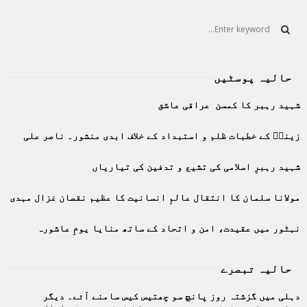
S
e
a
S
r
حالیہ پوسٹیں
c
E
h
شہید رہبر کا کمسن عراقی عاشق
f
A
o
زینبؑ کے خطبات ظلم و استبداد کے خلاف ابدی منشور۔ ناصر علی
r
R
:
C
شہید رہبرِ اسلامی کی تشیع و تدفین کی تیاریاں
H
مولانا سلمان کا انتقال عالمِ انسانیت کا عظیم نقصان غزال مہدی
نہٹور میں عقیدت، امن و اتحاد کے ساتھ منایا یومِ عاشورہ
حالیہ تبصرے
دہلی میں گزشتہ روز پانچ سو چھتیس کیس سامنے آئے۔ دیگر