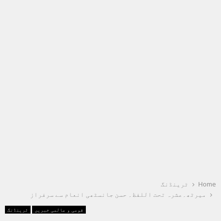
Home
ٹرینڈنگ
میرٹھ۔عشرہ تحت اللفظ۔ حسن جانسٹھی انعام سے سرفراز
قومی و عالمی خبریں
ٹرینڈنگ