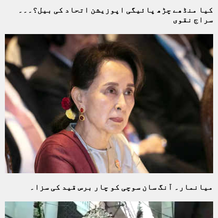
کیا منڈھے چڑھ پائیگی اپوزیشن اتحاد کی بیل؟۔۔۔
سراج نقوی
میانمار۔ آنگ سان سوچی کو چار برس قید کی سزا۔