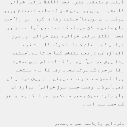
اہتمام منعقدہ عشرہ تحت اللفظ مرثیہ خوانی
کا عشرہ اپنی روایتی شان کے ساتھ اختتام پزیر
ہوگیا۔اس برس کا’ جمشید رضا ذاکری ایوارڈ’ حسن
جان سٹھی ساکن میرٹھ کے حصے میں آیا۔منبر پر
تحت اللفظ مرثیہ خوانی، پیش خوانی اور سوز
خوانی کے انعام کے لئے شرکا کا نام قرعہ
اندازی کے ذریعے منتخب کیا جاتا ہے۔’جمشید
رضا پیش خوانی’ ایوارڈ کے لئے اس برس جمشید
رضا مرحوم کے پوتے سجاد رضا کا نام منتخب
ہوا۔کمسن سجاد رضا نے پہلی بار پیش خوانی کی
تھی۔’مولانا رفعت حسین سوز خوانی’ ایوارڈ اس
بار زاہد حسین رضوی مہلکوی اور انکے ہمنواؤں
کے حصے میں آیا۔
ذٓکری ایوارڈ یافتہ حسن جان سٹھی