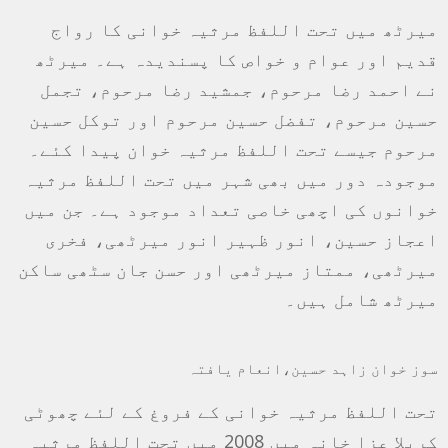
میرٹھ میں تحت اللفظ مرثیہ خوانی کا رواج
قدیم اور عوام و خواص کا پسندیدہ ہے۔ میرٹھ
نے احمد رضا مرحوم، جمشید رضا مرحوم، تجمل
حسین مرحوم، تفضل حسین مرحوم اور توکل حسین
مرحوم جیسے تحت اللفظ مرثیہ خوان پیدا کئے۔
موجودہ دور میں بھی شہر میں تحت اللفظ مرثیہ
خوانوں کی اچھی خاصی تعداد موجود ہے۔ جن میں
اعجاز حسین، انور ظہیر انور میرٹھی، فخری
میرٹھی، ممتاز میرٹھی اور حسن جان سٹھی ساکن
میرٹھ شامل ہیں۔
سوز خوان زاہد حسین،انعام یافتہ
تحت اللفظ مرثیہ خوانی کے فروغ کے لئے چھوٹی
کربلا عزا خانہ میں 2008 میں تحت اللفظ مرثیہ