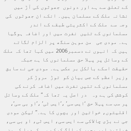
کے تعلق سے ہے اور دونوں جھوٹوں کی آڑ میں
نشانہ ملک کے مسلمان ہیں۔ انکے ان جھوٹوں کی
وجہ سے ملک کے اکثریتی طبقے کے اندر
مسلمانوں کے تئیں نفرت میں اور اضافہ ہوگیا
ہے۔ مودی جی من موہن سنگھ پر الزام لگاتے
ہیں کہ انہوں نے دسمبر2006 میں کہا تھا کہ ملک
کے وسائل پر پہلا حق مسلمانوں کا ہے جبکہ
حقیقت اسکے بالکل بر عکس ہے۔ مودی جی نے سابق
وزیر اعظم کے جس بیان کو توڑ مروڑ کر
مسلمانوں کے تئیں نفرت میں اضافہ کرنے کی
کوشش کی ہے وہ در اصل یہ تھا کہ” ملک کے وسائل
پر سب سے پہلا حق ‘ایس سی’ ،’ایس ٹی’ ،’او بی سی’،
اقلیتوں، خواتین اور بچوں کا ہے۔” لیکن مودی
جی نے بڑی چالاکی سے ایس سی، ایس ٹی، او بی سی،
خواتین اور بچوں کو الگ کرکے یہ کہدیا کہ من