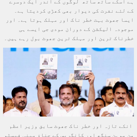
ہے اسکے ساتھ ساتھ لوگوں کے اندر ایک دوسرے
کے لئے نفرت کی دیوار بھی کھڑی کردیتا ہے۔
ایسا جھوٹ بہت خطر ناک اور مہلک ہوتا ہے۔ اور
موجودہ الیکشن کے دوران مودی جی ایسے ہی
خطرناک ترین اور مہلک ترین جھوٹ بول رہے ہیں۔
انکے تازہ اور خطر ناک جھوٹ سابق وزیر اعظم
من موہن سنگھ اور کانگریس کے چناؤ مینی فیسٹو