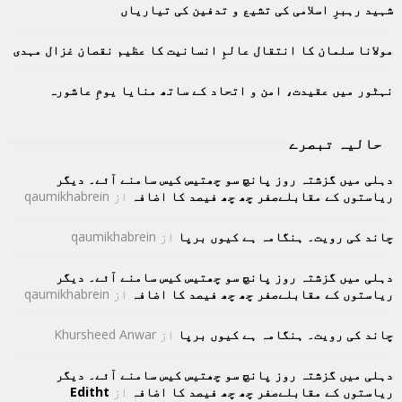
C
شہید رہبرِ اسلامی کی تشیع و تدفین کی تیاریاں
H
مولانا سلمان کا انتقال عالمِ انسانیت کا عظیم نقصان غزال مہدی
نہٹور میں عقیدت، امن و اتحاد کے ساتھ منایا یومِ عاشورہ
حالیہ تبصرے
دہلی میں گزشتہ روز پانچ سو چھتیس کیس سامنے آئے۔ دیگر
ریاستوں کے مقابلےصفر چھ چھ فیصد کا اضافہ
از
qaumikhabrein
چاند کی رویت۔ ہنگامہ ہے کیوں برپا
از
qaumikhabrein
دہلی میں گزشتہ روز پانچ سو چھتیس کیس سامنے آئے۔ دیگر
ریاستوں کے مقابلےصفر چھ چھ فیصد کا اضافہ
از
qaumikhabrein
چاند کی رویت۔ ہنگامہ ہے کیوں برپا
از
Khursheed Anwar
دہلی میں گزشتہ روز پانچ سو چھتیس کیس سامنے آئے۔ دیگر
ریاستوں کے مقابلےصفر چھ چھ فیصد کا اضافہ
از
Editht