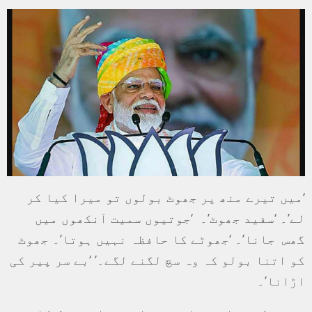
‘میں تیرے منھ پر جھوٹ بولوں تو میرا کیا کر
لے’۔ ‘سفید جھوٹ’۔ ‘جوتیوں سمیت آنکھوں میں
گھس جانا’۔ ‘جھوٹے کا حافظہ نہیں ہوتا’۔ جھوٹ
کو اتنا بولو کہ وہ سچ لگنے لگے۔’ ‘بے سر پیر کی
اڑانا’۔