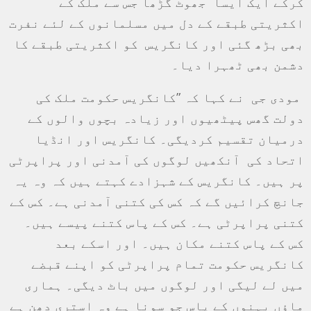
کرکے ایک ایسا جھوٹ گڑھا جس سے ملک کے
اکثریتی طبقے کے دل میں مسلمانوں کے لئے نفرت
بھی بڑھ گئی اور کانگریس کو اکثریتی طبقے کا
دشمن بھی ٹھہرا دیا۔
مودی جی نے کہا کہ ”کانگریس حکومت ملک کی
دولت گھس پیٹھیوں اور زیادہ بچوں والوں کے
درمیان تقسیم کردیگی۔ کانگریس اور انڈیا
اتحاد کی آنکھیں لوگوں کی آمدنی اور پراپرٹی
پر ہیں۔ کانگریس کے شہزادے کہتے ہیں کہ وہ یہ
جانچ کرائیں گے کہ کس کی کتنی آمدنی ہے۔ کس کے
کتنی پراپرٹی ہے۔ کس کے پاس کتنے پیسے ہیں۔
کس کے پاس کتنے مکان ہیں۔ اور اسکے بعد
کانگریس حکومت تمام پراپرٹی کو اپنے قبضے
میں لے لیگی اور لوگوں میں باٹ دیگی۔ ہماری
ماؤں بہنوں کے پاس جو سونا ہے وہ استری دھن ہے