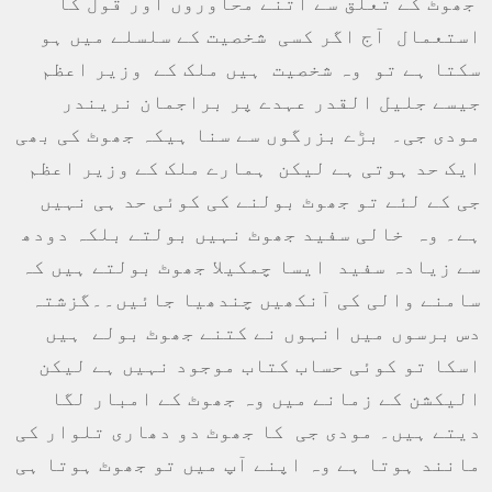
جھوٹ کے تعلق سے اتنے محاوروں اور قول کا
استعمال آج اگر کسی شخصیت کے سلسلے میں ہو
سکتا ہے تو وہ شخصیت ہیں ملک کے وزیر اعظم
جیسے جلیل القدر عہدے پر براجمان نریندر
مودی جی۔ بڑے بزرگوں سے سنا ہیکہ جھوٹ کی بھی
ایک حد ہوتی ہے لیکن ہمارے ملک کے وزیر اعظم
جی کے لئے تو جھوٹ بولنے کی کوئی حد ہی نہیں
ہے۔ وہ خالی سفید جھوٹ نہیں بولتے بلکہ دودھ
سے زیادہ سفید ایسا چمکیلا جھوٹ بولتے ہیں کہ
سامنے والی کی آنکھیں چندھیا جائیں۔۔گزشتہ
دس برسوں میں انہوں نے کتنے جھوٹ بولے ہیں
اسکا تو کوئی حساب کتاب موجود نہیں ہے لیکن
الیکشن کے زمانے میں وہ جھوٹ کے امبار لگا
دیتے ہیں۔ مودی جی کا جھوٹ دو دھاری تلوار کی
مانند ہوتا ہے وہ اپنے آپ میں تو جھوٹ ہوتا ہی