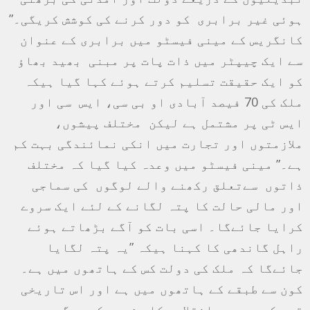
ہوئی غیر برابری کو دور کرنے کی کوشش کریگی۔”
کانگریس کے مینی فیسٹو میں برابری کے عنوان
سے ایک چیپٹر میں ذات پات پر مبنی بھید بھاؤ
کو ایک حقیقت تسلیم کرتے ہوئے کہا گیا ہیکہ
ملک کی 70 فیصد آبادی او بی سی، ایس سی اور
ایس ٹی پر مشتمل ہے لیکن مختلف پیشوں،
ملازمتوں اور تجارت میں انکی نمائندگی بہت کم
ہے۔” مینی فیسٹو میں وعدہ کیا گیا کہ مختلف
ذاتوں سےتعلق رکھنے والے لوگوں کی سماجی
اور مالی حالت کا پتہ لگانے کے لئے ایک سروے
کرایا جائےگا۔ اسی بات کو آگے بڑھاتے ہوئے
راہل گاندھی کا کہنا ہیکہ ”یہ پتہ لگایا
جائےگا کہ ملک کی دولت کس کے ہاتھوں میں ہے۔
کون سے طبقے کے ہاتھوں میں ہے اور اس تاریخی
قدم کے بعد ہم انقلابی کام شروع کریں گے۔ جو