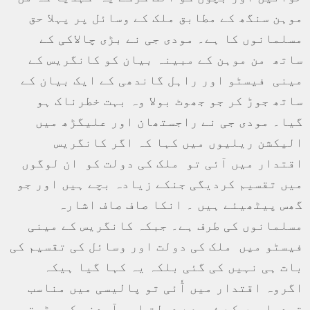
موہن سنگھ کے مطابق ملک کے وسائل پر پہلا حق
مسلمانوں کا ہے۔ مودی جی نے بڑی چالاکی کے
ساتھ من موہن کے مبینہ بیان کو کانگریس کے
مینی فیسٹو اور راہل گاندھی کے ایک بیان کے
ساتھ جوڑ کر جو جھوٹ بولا وہ بہت خطرناک ہو
گیا۔ مودی جی نے راجستھان اور علیگڑھ میں
الیکشن ریلیوں میں کہا کہ اگر کانگریس
اقتدار میں آئی تو ملک کی دولت کو ان لوگوں
میں تقسیم کردیگی جنکے زیادہ بچے ہیں اور جو
گھس پیٹھیئے ہیں ۔ انکا صاف صاف اشارہ
مسلمانوں کی طرف ہے۔ جبکہ کانگریس کے مینی
فیسٹو میں ملک کی دولت اور وسائل کی تقسیم کی
بات ہی نہیں کی گئی بلکہ یہ کہا گیا ہیکہ
اگروہ اقتدار میں آٗئی تو پالیسی میں مناسب
تبدیلیوں کے ذریعے دولت اور آمدنی کی بڑھتی