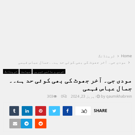
Home
ٹرینڈنگ
مودی جی۔ آخر جھوٹ کی بھی کوئی حد ہے۔۔جمال عباس فہمی
قومی و عالمی خبریں
سیاست
ٹرینڈنگ
مودی جی۔ آخر جھوٹ کی بھی کوئی حد ہے۔۔
جمال عباس فہمی
qaumikhabrein
by
اپریل 23, 2024
0
303
SHARE
2