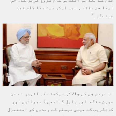
آپکا حق بنتا ہے وہ آپکو دینے کا کام کیا
جائےگا۔”
اب مودی جی کی چالاکی دیکھئے کہ انہوں نے من
موہن سنگھ اور راہل گاندھی کے بیانوں اور
کانگریس کے مینی فیسٹو کے وعدوں کو استعمال