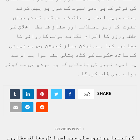
کی فوٹو کاپی بھی ثبوت کے طور پر پیش کرتے
ہوئے وزیر اعظم پر ملک کے فرقوں کے درمیان
نفرت کا زہر پھیلانے اور چناؤ ضابطہ اخلاق کی
خلاف ورزی کا الزام لگاتے ہوئے کاروائی کا
مطالبہ کیا ہے۔لیکن چناؤ کمیشن جس بے غیرتی
کے ساتھ حکومت کی کٹھ پتلی بنا ہوا ہے اس سے
یہ امید نہیں کی جاسکتی کہ وہ مودی جی سے کوئی
جواب بھی طلب کریگا۔
SHARE
2
PREVIOUS POST
کولمبیا یونیورسٹی میں اسرائل مخالف مظاہرہ