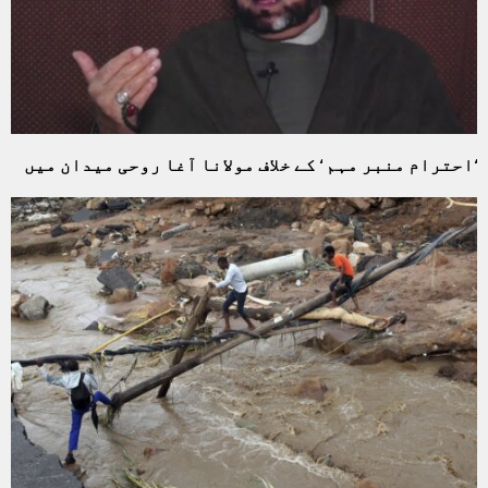
‘احترام منبر مہم ‘ کے خلاف مولانا آغا روحی میدان میں