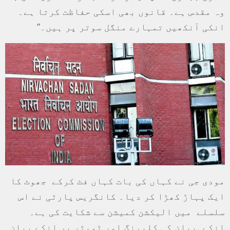
وہ مقدس ہے۔ قانوں بھی اسکی حفاظت کرتا ہے۔
انکی آنکھیں تمہارے منگل سوتر پر ہیں۔”
مودی جی نے کہاں کی بات کہاں فٹ کرکے جھوٹ کا
ایک پہاڑ کھڑا کر دیا۔ کانگریس پارٹی نے اس
سلسلے میں الیکشن کمیشن سے شکایت کی ہے۔
انکے بیان کی کلیپنگ اور ٹویٹر پر انکے بیان