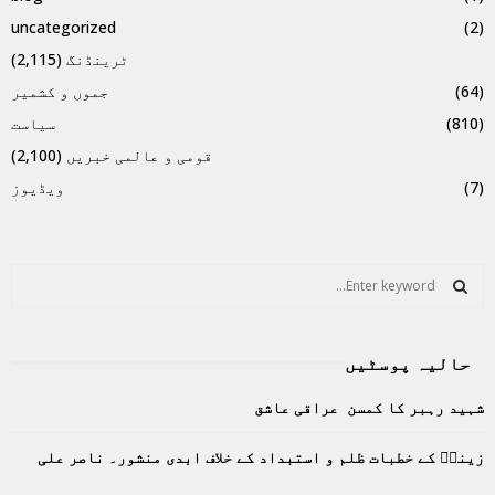
uncategorized
(2)
ٹرینڈنگ
(2,115)
(64)
جموں و کشمیر
(810)
سیاست
قومی و عالمی خبریں
(2,100)
(7)
ویڈیوز
S
e
a
S
r
حالیہ پوسٹیں
c
E
h
شہید رہبر کا کمسن عراقی عاشق
f
A
o
زینبؑ کے خطبات ظلم و استبداد کے خلاف ابدی منشور۔ ناصر علی
r
R
: