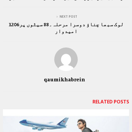
NEXT POST
لوک سبھا چناؤ دوسرا مرحلہ۔88 سیٹوں پر1206
امیدوار
qaumikhabrein
RELATED POSTS